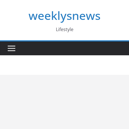
Skip
weeklysnews
to
content
Lifestyle