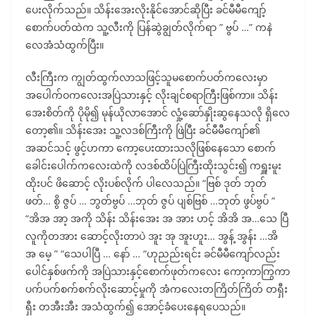
ပေးလိုက်သည်။ သိန်းအေးလိုးနိုင်အောင်ဆိုပြီး ခင်မီမီကျော့်
စောက်ပတ်ထဲက သူ့လီးကို ပြန်ဆွဲချွတ်လိုက်ရာ ” ဗွပ် …” ကနဲ
လေအံသံထွက်ပြီး။
လီးကြီးက ကျွတ်ထွက်လာသဖြင့်သူမစောက်ပတ်ကလေးမှာ
အပေါက်ဝကလေးအပြဲသားနှင့် လိုးချင်စရာကြီးဖြစ်ကာ။ သိန်း
အေးစိတ်ကို ပိုမို၍ မုန်ယိုလာအောင် လှုံ့ဆော်နှိုးဆွနေသလို ရှိလေ
တော့၏။ သိန်းအေး သူ့လဒစ်ကြီးကို ဖြဲပြီး ခင်မီမီကျော်၏
အဆင်သင့် ဖွင့်ဟကာ ကော့ပေးထားသလိုဖြစ်နေသော စောက်
ခေါင်းပေါက်ကလေးထဲကို လဒစ်ထိပ်ပြဲကြီးထိုးသွင်း၍ ကရှူးမူး
ထိုးပင် ဖိဆောင့် လိုးပစ်လိုက် ပါလေသည်။ “ဗြစ် ဒုတ် ဘုတ်
ဖတ်… စွိ ဇွပ် … ဘွတ်ဗွပ် …ဘုတ် ဇွပ် ပျစ်ဗြစ် …ဘုတ် ဖွပ်ဗွပ် ”
“အိအ အာ့ အကို သိန်း သိန်းအေး အ အား ဟင့် အိအိ အ…သေ ပြီ
လူကိုတအား ဆောင့်လိုးတာပဲ အူး အု အူးဟူး… အွန့် အွန်း …အိ
အ မေ့ ” “သေပါပြီ … နော် … “ဟုညည်းရင်း ခင်မီမီကျော်လည်း
ပေါင်နှစ်ဖက်ကို အပြဲသားနှင့်စောက်ဖုတ်ကလေး ကော့ကာကြွကာ
ပက်ပက်စက်စက်လိုးဆောင့်မှုကို အံကလေးတကြိတ်ကြိတ် တရှီး
ရှီး တအီးအီး အသံထွက်၍ အောင့်ခံပေးနေရပေသည်။