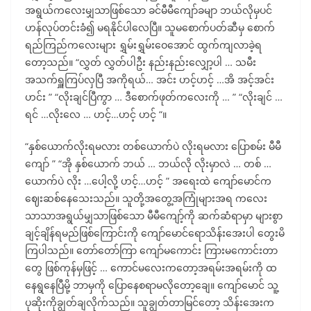
အရွယ်ကလေးမျှသာဖြစ်သော ခင်မီမီကျော်ခမျာ ဘယ်လိုမှပင်
ဟန်လုပ်တင်းခံ၍ မရနိုင်ပါလေပြီ။ သူမစောက်ပတ်ဆီမှ စောက်
ရည်ကြည်ကလေးများ ရွှမ်းရွှမ်းဝေအောင် ထွက်ကျလာခဲ့ရ
တော့သည်။ “လွှတ် လွှတ်ပါဦး နည်းနည်းလျှော့ပါ … သမီး
အသက်ရှူကြပ်လှပြီ အကိုရယ်… အင်း ဟင့်ဟင့် …အိ အင့်အင်း
ဟင်း ” “လိုးချင်ပြီကွာ … ဒီစောက်ဖုတ်ကလေးကို … ” “လိုးချင် …
ရင် …လိုးလေ … ဟင့်…ဟင့် ဟင့် “။
“နှစ်ယောက်လိုးရမလား တစ်ယောက်ပဲ လိုးရမလား ပြောစမ်း မီမီ
ကျော် ” “အို နှစ်ယောက် ဘယ် … ဘယ်လို လိုးမှာလဲ … တစ် …
ယောက်ပဲ လိုး …ပေါ့လို့ ဟင့်…ဟင့် ” အရေးထဲ ကျော်မောင်က
ဈေးဆစ်နေသေးသည်။ သူတို့အတွေ့အကြုံများအရ ကလေး
သာသာအရွယ်မျှသာဖြစ်သော မီမီကျော့်ကို ဆက်ဆံရာမှာ များစွာ
ချင့်ချိန်ရမည်ဖြစ်ကြောင်းကို ကျော်မောင်ရောသိန်းအေးပါ တွေးမိ
ကြပါသည်။ တော်တော်ကြာ ကျော်မကောင်း ကြားမကောင်းတာ
တွေ ဖြစ်ကုန်မှဖြင့် … ကောင်မလေးကတော့အရမ်းအရမ်းကို ထ
နေရွနေပြီမို့ ဘာမှကို ပြောနေစရာမလိုတော့ချေ။ ကျော်မောင် သူ့
ပုဆိုးကိုချွတ်ချလိုက်သည်။ သူချွတ်တာမြင်တော့ သိန်းအေးက