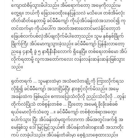
ကျောထဲစိမ့်သွားမိပါသည်။ အိမ်ရောက်တော့ အမေ့ကိုလည်းမ
တွေ့ရ။ ဘယ်ကို ခြေသဝေထိုးနေပြန်သလဲ မသိပေ။ တစ်အိမ်လုံး
တိတ်ဆိတ်နေတာမို့ ခင်မီမီကျော် ကိုယ့်အိပ်ခန်းထဲအသာဝင်၍ ကု
တင်ထက်မှာ ကိုယ်ပေါ်က အဝတ်အစားတောင်မလဲနိုင်တော့ဘဲ
ခြေပစ်လက်ပစ်လှဲအိပ်ချလိုက်မိပါတော့သည်။ သူမ နှစ်နှစ်ခြိုက်
ခြိုက်ကြီး အိပ်မောကျသွားခဲ့သည်။ ခင်မီမီကျော် ပြန်နိုးလာတော့
ညနေ ၄နာရီ ခွဲ ၅ နာရီနီးနီးလောက် ရှိနေပြီ။ တစ်ရေးတစ်မော အိပ်
လိုက်ရတာမို့ လူကအတော်ကလေး လန်းလန်းဆန်းဆန်းဖြစ်သွား
သည်။
ရုတ်တရက် … သူမနားထဲမှာ အသံဗလံတချို့ကို ကြားလိုက်ရသ
လိုရှိ၍ ခင်မီမီကျော် အသာငြိမ်ပြီး နားစွင့်လိုက်မိသည်။ အမေ့
အခန်းထဲက ဖြစ်မည်။ စကားပြောသံလိုလို ညည်းသံလိုလို …တွန်း
တိုက်လဲပြိုသံ တစ်စွန်းတစ်စ … ပြီးတော့ အမေရဲ့ခိုးခိုးခစ်ခစ်
ရယ်မောလိုက်သံတွေ …။ ခင်မီမီကျော် တစ်စုံတစ်ရာအတွေး
ပေါက်သွား ပြီး အိပ်ခန်းထဲမှထွက်လာကာ အိမ်အတွင်းဖက်ရှိ အ
မေဖြစ်သူ ဒေါ်မြင့်မြင့်သွယ်၏ အိပ်ခန်းတံခါးဝနားဆီ အသာတိုး
ကပ် လာခဲ့ပါသည်။ အိပ်ခန်းတံခါးမှာ စေ့ရုံသာစေ့ထားသည်။