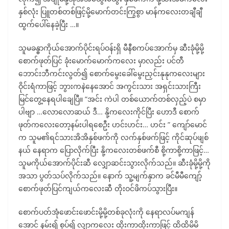
နှစ်လုံး ပြူတစ်တစ်ဖြင့်မို့မောက်တင်းကြွစွာ မာန်ကလေးတချီချီ
ထွက်ပေါ်နေခဲ့ပြီး …။
သူမခန္ဓာကိုယ်အောက်ပိုင်းရပ်ဝန်းရှိ မီနီစကပ်အောက်မှ ဆီးခုံမို့မို့
စောက်ဖုတ်ပြင် ခုံးမောက်မောက်ကလေး မှာလည်း ပင်တီ
ဘောင်းဘီကင်းလွတ်၍ စောက်မွေးခေါ်မွေးညှင်းနုနုကလေးများ
ဝိုင်းရံကာဖြင့် ဘွားကနဲနေအောင် အကွင်းသား အရှင်းသားကြီး
မြင်တွေ့နေရပါချေပြီ။ “အင်း ကဲပါ တစ်ယောက်တစ်လှည့်ပဲ စမှာ
ပါဗျာ …လောလောဆယ် ဒီ… နို့ကလေးကိုင်ပြီး ဟောဒီ စောက်
ဖုတ်ကလေးတော့နမ်းပါရစေဦး ဟင်းဟင်း… ဟင်း ” ကျော်မောင်
က သူမ၏ရင်သားအိအိနှစ်ဖက်ကို လက်နှစ်ဖက်ဖြင့် ကိုင်ဆုပ်ဖျစ်
နယ် နေရာက ပြောလိုက်ပြီး နို့ကလေးတစ်ဖက်စီ စို့ကာစို့ကာဖြင့်…
သူမကိုယ်အောက်ပိုင်းဆီ လျှောဆင်းသွားလိုက်သည်။ ဆီးခုံမို့မို့ကို
အသာ ပွတ်သပ်လိုက်သည်။ နောက် သူ့မျက်နှာက ခင်မီမီကျော့်
စောက်ဖုတ်ပြင်ကျယ်ကလေးဆီ တိုးဝင်ဖိကပ်သွားပြီး။
စောက်ပတ်အုံဖောင်းဖောင်းမို့မို့တစ်ခုလုံးကို နေရာလပ်မကျန်
အောင် နမ်း၍ စုပ်၍ လျှာကလေး ထိုးကာထိုးကာဖြင့် ထိထိမိမိ