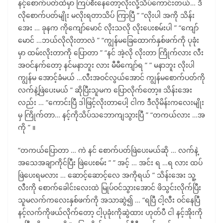
နင့်စောက်ပတ်ထဲမှာ ကြပ်စီးနေတော့လိုးလို့သိပ်ကောင်းတယ်… ဒီ
လိုစောက်ပတ်မျိုး မလိုးရတာသိပ် ကြာပြီ ” “လိုးပါ အကို သိန်း
အေး … ခုနက ကိုကျော်မောင် လိုးသလို လိုးပေးစမ်းပါ ” “ကျော်
မောင် …ဘယ်လိုလိုးတာလဲ ” “ကျွန်မခြေထောက်နှစ်ဖက်ကို ပုခုံး
မှာ ထမ်းလိုးတာကို ပြောတာ ” “နင် အဲ့လို လိုးတာ ကြိုက်လား လီး
အဝင်နက်တော့ နင်မနာဘူး လား မီမီကျော်ရ ” ” မနာဘူး လိုးပါ
ကျွန်မ အောင့်ခံမယ် …လီးအဝင်လွယ်အောင် ကျွန်မစောက်ပတ်ကို
လက်နဲ့ဖြဲပေးမယ် ” ဆိုပြီးသူမက ပြောလိုက်တော့။ သိန်းအေး
လည်း … “ကောင်းပြီ ဒါဖြင့်လိုးတာပေါ့ ငါက ဒီလိုမိန်းကလေးမျိုး
မှ ကြိုက်တာ… နင့်ကိုသိပ်သဘောကျသွားပြီ ” “တကယ်လား …အ
ကို ” ။
“တကယ်ပြောတာ … ကဲ နင် စောက်ပတ်ဖြဲပေးမယ်ဆို … လက်နဲ့
အသေအချာကိုင်ပြီး ဖြဲပေးစမ်း ” ” အင့် … အင်း ရ …ရ လား ထပ်
ဖြဲပေးရမလား … ဆောင့်ဆောင့်လေ အကိုရယ် ” သိန်းအေး သူ့
လီးကို စောက်ခေါင်းလေးထဲ မြုပ်ဝင်သွားအောင် ဖိသွင်းလိုက်ပြီး
သူမလက်ကလေးနှစ်ဖက်ကို အသာဆွဲ၍ … “ရပြီ ငါ့လီး ဝင်နေပြီ
နင့်လက်ကိုဖယ်လိုက်တော့ ငါ့ပုခုံးကိုဆွဲထား ဟုတ်ပီ ငါ နင့်အိုးကို