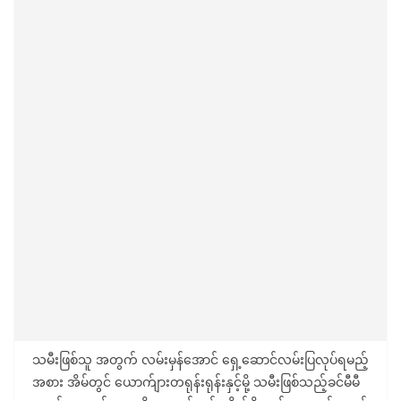
သမီးဖြစ်သူ အတွက် လမ်းမှန်အောင် ရှေ့ဆောင်လမ်းပြလုပ်ရမည့်
အစား အိမ်တွင် ယောက်ျားတရုန်းရုန်းနှင့်မို့ သမီးဖြစ်သည့်ခင်မီမီ