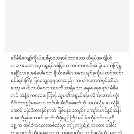
ခင်မီမီကျော့်ကိုယ်ပေါ်မှာဝတ်ဆင်ထားသော တီရှပ်အင်္ကျီပါး
ကလေးအောက်မှ ရွှေရင်နှစ်မြွှာက တင်းတင်းအိအိ မို့မောက်ကြွရွ
နေပြီး အခုအခံမပါသော နို့သီးခေါင်းကလေးနှစ်ခုကိုပါ ထင်းထင်း
ရှင်းရှင်းကြီး မြင်တွေ့နေရလေသည်။ သူမခါးအောက်ပိုင်းဆီမှာ
တော့ ပေါင်လယ်လောက်အထိသာရှိသော မရမ်းစေ့ရောင် မီနီစ
ကပ် တိုနံ့နံ့ ကလေးကြောင့် သူမ၏အရွယ်နှင့်မလိုက်အောင် လုံး
ဝိုင်းကားစွင့်နေသော တင်ပါးအိအိနှစ်ဖက်ကို ဘယ်လိုမှပင် လုံခြုံ
အောင် မဖုံးဖိထားနိုင်ရှာဘဲ ဖြစ်နေပေသည်။ ကျော်မောင်နှင့်သိန်း
အေးတို့နှစ်ယောက် ဆက်တီခုံရှည်ကြီး ပေါ်မှာထိုင်ရင်း သူတို့
ရှေ့က ထိုင်ခုံကလေးတစ်လုံးမှာ ကျုံ့ကျုံ့ရုံ့ရုံ့ကလေး ခေါင်း
ကလေးငုံ့၍ ထိုင်နေရှာသည့် သူမခန္ဓာကိုယ် တစ်ခုလုံးကို အထက်