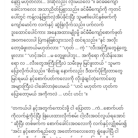
နေပြီ မဟုတ်လား… ဒါဆိုလည်း လိုးမယ်လေ “။ ခင်မီမီကျော်
ခေါင်းကလေး အသာညိတ်ပြရှာသည်။ ခင်မီမီကျော်ကို ကုတင်
ပေါ်တွင် ကန့်လန့်ဖြတ်လှဲအိပ်ခိုင်းပြီး သူမ၏ပေါင်နှစ်ဖက်ကို
ကျော်မောင်က လက်နှင့် ဆွဲဖြဲလိုက်သည်။ ပက်လက်
ဒူးထောင်ပေါင်ကား အနေအထားမျိုးမို့ ခင်မီမီကျော့်စောက်ဖုတ်
အဝကလေးပါ ပြဲကနဲဖြစ်သွားသလို ထင်ရသည်။ “နင် အလိုး
တော့ခံဖူးတယ်မဟုတ်လား ” “ဟုတ် … ကဲ့ ” “လီးအကြီးတွေနဲ့တွေ့
ဖူးလား ” “ဟင့်အင်း …မ တွေ့ဖူးပါဘူး… အကိုရော ကိုသိန်းအေး
ရော လ …လီးတွေအကြီးကြီးပဲ သမီးခုမှ မြင်ဖူးတယ် ” သူမက
ပြောလိုက်ပါသည်။ “စိတ်ချ နောက်လည်း ဒီထက်ပိုကြီးတာတွေ
မြင်ရမယ် နင့်စောက်ပတ်ကလေးကို လိုးခွဲချင်တဲ့ကောင်တွေ
အများကြီးပဲ ငါခေါ်လာခဲ့ပေးမယ် ” “ဟင် မဟုတ်က ဟုတ်က
ပြောတော့မယ် အကိုကလဲ … ဟင်း ဟင်း “။
“တကယ်ပါ နင့်အတွက်ကောင်းဖို့ ငါ ပြောတာ …ကဲ…စောက်ပတ်
ကိုလက်နဲ့ကိုင်ပြီး ဖြဲပေးထားလိုက်စမ်း ငါ့လီးအဝင်လွယ်ရအောင်
” ဆိုပြီး တစ်ဖက်က စောက်ခေါင်းအဝလေးကို လက်နှင့်လျှိုစမ်း၍
“အင်း နင့်စောက်ရည်တွေ အတော်ကလေးတော့ ရွှဲနေပါပြီ ငါ