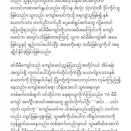
လည်း သူနှင့်လိုင်းတူပင်။ ဒါပေမယ့်သိန်းအေးအလုပ်က
လောင်းကစားဖက်နွှယ်သည်။ ထိုင်းနှှစ်လုံး သုံးလုံးထီ ဒိုင်ကိုင်သူ
ဖြစ်သည်။ သူလည်း ကျော်မောင်ကဲ့သို့ ရေလျှံသူဖြစ်၍ နှစ်
ယောက်သား တက်ညီလက်ညီ ပွေဖော်ရှုပ်ဖက်တွေ လို့တောင်
ပြောလို့ရသည်။ ခင်မီမီကျော်တို့သားအမိအကြောင်းကို ကျော်
မောင်က အတွင်းသိဖြစ်တာကြောင့် သူက ခင်မီမီကျော်၏ အမေ
ဖြစ်သူနှင့် ချဉ်းကပ်ပေါင်းပြီး အမေကိုရော သမီးဖြစ်သူကိုပါ အရ
ချိုင်နိုင်ခဲ့ခြင်းဖြစ်သည်။
ခင်မီမီကျော်သည် ကျော်မောင်ညွှန်ပြသည့်အတိုင်းပင် အိပ်ခန်း
အတွင်းရှိ ကုတင်ပေါ်သို့တက်ထိုင်လိုက်ပြီး ယောက်ျားသားနှစ်
ယောက်ကို ကြာမူပါပါနှင့် ပြုံးတုံ့တုံ့ကလေးလုပ်ကာ လှမ်းကြည့်၍
နေသည်။ ကျော်မောင်ရော သိန်းအေးပါ သူမအနားမှာ
တစ်ဖက်တစ်ချက် ဝင်ထိုင်ကာ နေရာယူလိုက်ကြသည်။ “ကဲ မီမီ
ကျော် အင်္ကျီၤအဝတ်အစားတွေ ချွတ်လိုက်ပါဦး ” “အင်း … ဟင်း
ဟုတ် ဟုတ်ကဲ့ ” ကျော်မောင်က ပါးစပ်မှလည်းပြောရင်း လက်က
လည်း လျင်မြန်လှစွာဖြင့် သူမ၏ကိုယ်ပေါ်က တီရှပ်ကလေးကို
လှန်ချွတ်ပေးနေသည်။ တစ်ဆက်တည်းမှာပင် သူမ၏ခါးအောက်
ပိုင်းရှိ မီနီစကပ်ကလေးကိုလည်း အထက်သို့ပင့်လှန်၍ အတွင်းခံ