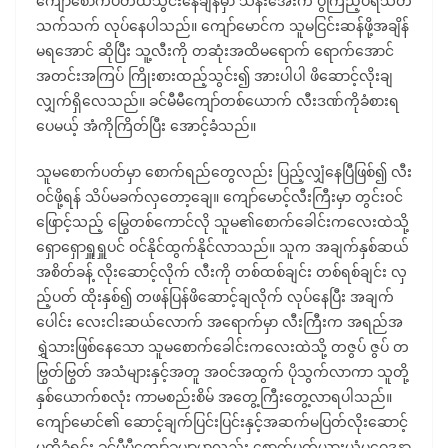
ကျော်စောက်ပတ်ထဲသွင်းနေချိန်မှာ သိန်းအေးက ပွဲကြည့်ပရိသတ်
သက်သက် လုပ်နေပါသည်။ ကျော်မောင်က သူမငြင်းဆန်ဖို့အချိန်
မရအောင် ဆိုပြီး သူ့လီးကို တဆုံးအထိမရောက် ရောက်အောင်
အတင်းအကြပ် ကြိုးစားထည့်သွင်း၍ အားပါပါ ဖိဆောင့်လိုးချ
လျှက်ရှိလေသည်။ ခင်မီမီကျော်တစ်ယောက် လီးဒဏ်ကိုခံစားရ
ပေမယ့် အံကိုကြိတ်ပြီး အောင့်ခံသည်။
သူမစောက်ပတ်မှာ စောက်ရည်တွေလည်း ပြည့်လျှံနေပြီဖြစ်၍ လီး
ဝင်ဖို့ရန် သိပ်မခက်လှတော့ချေ။ ကျော်မောင့်လီးကြီးမှာ တွင်းဝင်
ဖြောင့်သည့် မြွေတစ်ကောင်လို သူမ၏စောက်ခေါင်းကလေးထဲသို့
ရှောရှောရှူရှူပင် ဝင်နိုင်ထွက်နိုင်လာသည်။ သူက အချက်နှစ်ဆယ်
အစိတ်ခန့် လိုးဆောင့်လိုက် လီးကို တစ်ထစ်ချင်း တစ်ရစ်ချင်း လှ
ည့်ပတ် ထိုးနှစ်၍ တဖန်ပြန်ဖိဆောင့်ချလိုက် လုပ်နေပြီး အချက်
ပေါင်း လေးငါးဆယ်လောက် အရောက်မှာ လီးကြီးက အရည်အ
ရွှဲသားဖြစ်နေသော သူမစောက်ခေါင်းကလေးထဲသို့ တဇွပ် ဇွပ် တ
ဗြွတ်ဗြွတ် အသံများနှင့်အတူ အဝင်အထွက် ပိုသွက်လာကာ သူတို့
နှစ်ယောက်စလုံး ကာမစည်းစိမ် အတွေ့ကြီးတွေ့လာရပါသည်။
ကျော်မောင်၏ ဆောင့်ချက်ပြင်းပြင်းနှင့်အဆက်မပြတ်လိုးဆောင့်
မှုကိုခံရင်း ခင်မီမီကျော်ခမျာမှာလည်း စောက်ပတ်ယားယံမှုဝေဒနာ