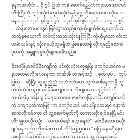
ခုနကအတိုင်း… ဇွိ စွပ် ဗြွတ် ကနဲ စောက်ရည်အံကျလာအောင်ပင်
လီးကြီးကို သွင်းလိုက်ထုတ်လိုက်နှင့်ရှေ့တိုးနောက်ငင် လိုးပေး
နေသည်။ ဘုတ် စွပ်ဖွပ် ဖွပ် …ဘုတ် စွပ် ဖွပ် ဘွတ် … ပလွတ် ဗွပ်
… သိန်းအေးမနေနိုင် ဖြစ်သွားသည်။ ကိုယ့်မျက်စိရှေ့မှောက်မှာ
သူတို့နှစ်ယောက် တစ်လိုးတည်းလိုးနေကြပြီး ကိုယ့်မှာသာ လီးတ
ယမ်းယမ်းနှင့် လိုးရမယ့်သူမရှိဘဲဖြစ်နေတာမို့ လိုးရမည့်စောက်
ဖုတ်ကို အရူူအမူးလိုချင်နေမိသည်။
ဒီအချိန်မှာခင်မီမီကျော်ကို ဖင်တုံးလုံးတွေ့ရပြီး ကျော်မောင်က မ
နားစတမ်းလိုးပေးနေကာ တအိအိ တအင့်အင့် … စွတ် ဖွပ် … ဘွပ်
ဗြွတ် … ဆိုပြီး ဆူဆူညံညံ အသံဗလံတွေ ထွက်ပေါ်နေတာမို့ သူ
ကိုယ်တိုင်လည်း ခင်မီမီကျော်အား လိုးချင်လာသည့်စိတ်ကို
ဘယ်လိုမှ ထိန်းချုပ်မရတော့ပေ။ ဇာတိကပြလာပြီး ကျော်မောင်
ကို ကျောပုတ်ကာဖြင့် “ကဲ ကျော်မောင် မင်းမပြီးသေးရင် နောက်
ဆက်လိုးစမ်းကွာ ငါ သူ့စောက်ဖုတ်ကို တအားလိုးချင်နေပြီ မင်း
လီး ချွတ်လိုက်ဦး ” “တကယ်နော် ဟေ့ရောင်” “မင်းဒီလောက်လိုး
ချင်နေလည်း လိုးစမ်းကွာ ငါ ထိုင်ကြည့်မယ် ” ပြောမနာဆိုမနာ
အကြောင်းသိပီပီ ကျော်မောင်က တကယ်ပဲ သူ့ကိုနေရာဖယ်