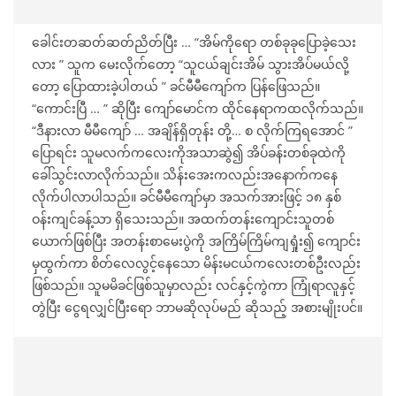
ခေါင်းတဆတ်ဆတ်ညိတ်ပြီး … “အိမ်ကိုရော တစ်ခုခုပြောခဲ့သေး
လား ” သူက မေးလိုက်တော့ “သူငယ်ချင်းအိမ် သွားအိပ်မယ်လို့
တော့ ပြောထားခဲ့ပါတယ် ” ခင်မီမီကျော်က ပြန်ဖြေသည်။
“ကောင်းပြီ … ” ဆိုပြီး ကျော်မောင်က ထိုင်နေရာကထလိုက်သည်။
“ဒီနားလာ မီမီကျော် … အချိန်ရှိတုန်း တို့… စ လိုက်ကြရအောင် ”
ပြောရင်း သူမလက်ကလေးကိုအသာဆွဲ၍ အိပ်ခန်းတစ်ခုထဲကို
ခေါ်သွင်းလာလိုက်သည်။ သိန်းအေးကလည်းအနောက်ကနေ
လိုက်ပါလာပါသည်။ ခင်မီမီကျော်မှာ အသက်အားဖြင့် ၁၈ နှစ်
ဝန်းကျင်ခန့်သာ ရှိသေးသည်။ အထက်တန်းကျောင်းသူတစ်
ယောက်ဖြစ်ပြီး အတန်းစာမေးပွဲကို အကြိမ်ကြိမ်ကျရှုံး၍ ကျောင်း
မှထွက်ကာ စိတ်လေလွင့်နေသော မိန်းမငယ်ကလေးတစ်ဦးလည်း
ဖြစ်သည်။ သူမမိခင်ဖြစ်သူမှာလည်း လင်နှင့်ကွဲကာ ကြုံရာလူနှင့်
တွဲပြီး ငွေရလျှင်ပြီးရော ဘာမဆိုလုပ်မည် ဆိုသည့် အစားမျိုးပင်။