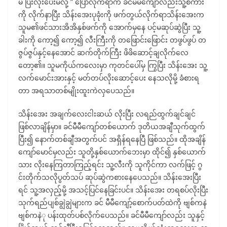
မ ပြီးလိုးပေးမလို့ ” ပြောလိုက်ရာက ခင်မီမီကျော်လည်းသူ့စကား
ကို လိုက်နာပြီး သိန်းအေးပုခုံးကို ဖက်တွယ်လိုက်ရာသိန်းအေးက
သူမ၏ဖင်သားအိအိနှစ်ဖက်ကို အောက်မှနေ ပင့်မဆုပ်ဆွဲပြီး သူ့
ခါးကို ကော့၍ ကော့၍ လီးကြီးကို တဖြောင်းဖြောင်း တဖွပ်ဖွပ် တ
ဇွပ်ဇွပ်နှင့်နေအောင် ဆက်တိုက်ကြီး ဖိဖိဆောင့်ချလိုက်လေ
တော့၏။ သူမကိုယ်ကလေးမှာ ကုတင်ပေါ်မှ ကြွပြီး သိန်းအေး သူ့
လက်မောင်းအားနှင့် မတ်တပ်လိုးဆောင့်ပေး နေသလိုမို့ ခံစားရ
တာ အရသာတစ်မျိုးထူးကဲလှပေသည်။
သိန်းအေး အချက်လေးငါးဆယ် လိုးပြီး လရည်ထွက်ချင်ချင်
ဖြစ်လာချိန်မှာ။ ခင်မီမီကျော်တစ်ယောက် ဒုတိယအချီသုက်ထွက်
ပြီး၍ နောက်တစ်ချီအတွက်ပင် အရှိန်ရနေပြီ ဖြစ်သည်။ ထိုအချိန်
ကျော်မောင်မှလည်း သူတို့နှစ်ယောက်ဘေးမှာ ထိုင်၍ နှစ်ယောက်
သား လိုးနေကြတာကြည့်ရင်း သူ့လီးကို သူကိုင်ကာ လက်ဖြင့် ဂွ
င်းတိုက်သလိုပွတ်သပ် ဆုပ်ဆွဲကစားနေပေသည်။ သိန်းအေးပြီး
ရင် သူ့အလှည့်မို့ အသင့်ပြင်နေခြင်းပင်။ သိန်းအေး တရစပ်လိုးပြီး
သုက်ရည်ပျစ်ချွဲချွဲများက ခင် မီမီကျော့်စောက်ပတ်ထဲကို ဗျစ်ကနဲ
ဗျစ်ကနဲု ပန်းထုတ်ပစ်လိုက်ပေသည်။ ခင်မီမီကျော်လည်း သူနှင့်