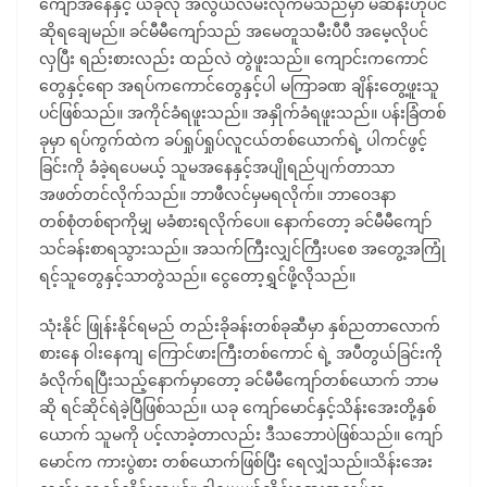
ကျော်အနေနှင့် ယခုလို အလွယ်လမ်းလိုက်မိသည်မှာ မဆန်းဟုပင်
ဆိုရချေမည်။ ခင်မီမီကျော်သည် အမေတူသမီးပီပီ အမေ့လိုပင်
လှပြီး ရည်းစားလည်း ထည်လဲ တွဲဖူးသည်။ ကျောင်းကကောင်
တွေနှင့်ရော အရပ်ကကောင်တွေနှင့်ပါ မကြာခဏ ချိန်းတွေ့ဖူးသူ
ပင်ဖြစ်သည်။ အကိုင်ခံရဖူးသည်။ အနှိုက်ခံရဖူးသည်။ ပန်းခြံတစ်
ခုမှာ ရပ်ကွက်ထဲက ခပ်ရှုပ်ရှုပ်လူငယ်တစ်ယောက်ရဲ့ ပါကင်ဖွင့်
ခြင်းကို ခံခဲ့ရပေမယ့် သူမအနေနှင့်အပျိုရည်ပျက်တာသာ
အဖတ်တင်လိုက်သည်။ ဘာဖီလင်မှမရလိုက်။ ဘာဝေဒနာ
တစ်စုံတစ်ရာကိုမျှ မခံစားရလိုက်ပေ။ နောက်တော့ ခင်မီမီကျော်
သင်ခန်းစာရသွားသည်။ အသက်ကြီးလျှင်ကြီးပစေ အတွေ့အကြုံ
ရင့်သူတွေနှင့်သာတွဲသည်။ ငွေတော့ရွှင်ဖို့လိုသည်။
သုံးနိုင် ဖြုန်းနိုင်ရမည် တည်းခိုခန်းတစ်ခုဆီမှာ နှစ်ညတာလောက်
စားနေ ဝါးနေကျ ကြောင်ဖားကြီးတစ်ကောင် ရဲ့ အပီတွယ်ခြင်းကို
ခံလိုက်ရပြီးသည့်နောက်မှာတော့ ခင်မီမီကျော်တစ်ယောက် ဘာမ
ဆို ရင်ဆိုင်ရဲခဲ့ပြီဖြစ်သည်။ ယခု ကျော်မောင်နှင့်သိန်းအေးတို့နှစ်
ယောက် သူမကို ပင့်လာခဲ့တာလည်း ဒီသဘောပဲဖြစ်သည်။ ကျော်
မောင်က ကားပွဲစား တစ်ယောက်ဖြစ်ပြီး ရေလျှံသည်။သိန်းအေး