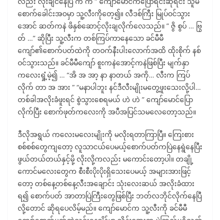
လည်း လိုးချင်နေပြီ ကဲ ကဲ ” ကျော်မောင်ကပြောရင်းဆိုရင်း သူမ
စောက်ခေါင်းအဝမှာ သူ့လီးကိုတေ့၍။ လီဒစ်ကြီး မြုပ်ဝင်သွား
အောင် ဆတ်ကနဲ ဖိနှစ်ဆောင့်လိုးချလိုက်လေသည်။ ” ဇွိ စွပ် … ဗြွ
တ် …” ဆိုပြီး သူ့လီးက တစ်ကြပ်ကာနေသော ခင်မီမီ
ကျော်၏စောက်ပတ်ထဲကို တဝက်နီးပါးလောက်အထိ ထိုးစိုက် နစ်
ဝင်သွားသည်။ ခင်မီမီကျော် စူးကနဲအောင့်ကနဲဖြစ်ပြီး မျက်နှာ
ကလေးရှုံ့မဲ့၍ … “အိ အ အာ့ နာ နာတယ် အကို… လီးက ကြပ်
လိုက် တာ အ အား ” “မနာပါဘူး နင်ဒီလီးမျိုးမတွေ့ဖူးသေးလို့ပါ…
တစ်ခါအလိုးခံဖူးရင် စွဲသွားစေရမယ် ဟဲ ဟဲ ” ကျော်မောင်ပြော
လိုက်ပြီး စောက်ဖုတ်ကလေးကို အပီအပြင်သမလေတော့သည်။
ဒီလိုအရွယ် ကလေးမလေးမျိုးကို မလိုးရတာကြာပြီ။ ကြေးစား
စစ်စစ်တွေကျတော့ လူသာငယ်ပေမယ့်စောက်ပတ်ကပြဲနေရွဲနေပြီး
ဖွယ်တယ်တယ်နှင့်မို့ လိုးလို့ကလည်း မကောင်းတော့ပါ။ တချို့
ကောင်မလေးတွေက စီးစီးပိုးပိုးရှိသေးပေမယ့် အများအားဖြင့်
တော့ တစ်နေ့တစ်နေ့လီးအချောင်း သုံးလေးဆယ် အလိုးခံထား
ရ၍ စောက်ပတ် အာတာပြဲကြီးတွေဖြစ်ပြီး ဘတ်လဘိုင်လိုက်နေပြီ
လို့တောင် ဆိုရပေလိမ့်မည်။ ကျော်မောင်က သူ့လီးကို ခင်မီမီ