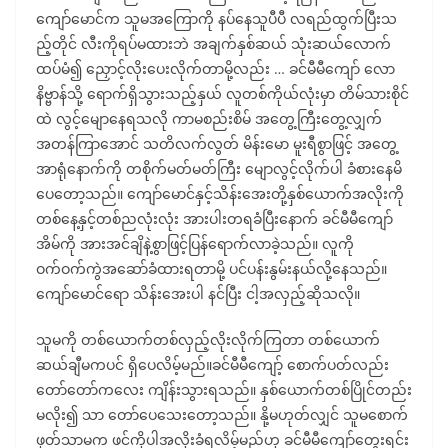
ကျော်မောင်က သူမအကြောကို နပ်နေသူပီပီ လရည်ထွက်ပြီးသ
ည့်တိုင် လီးကိုရပ်မထားဘဲ အချက်နှစ်ဆယ် သုံးဆယ်လောက်
ထပ်မံ၍ ညှောင့်လိုးပေးလိုက်တာမို့လည်း … ခင်မီမီကျော် လော
နိဗ္ဗာန်သို့ ရောက်ရှိသွားသည့်နှယ် လူတစ်ကိုယ်လုံးမှာ တိမ်သားစိုင်
ထဲ လွင့်မျောနေရသလို ကာမစည်းစိမ် အတွေ့ကြီးတွေ့လျှက်
အတန်ကြာအောင် သတိလက်လွတ် မိန်းမော မူးရီစွာဖြင့် အတွေ့
အာရုံနောက်ကို တစိုက်မတ်မတ်ကြီး မျောလွင့်လိုက်ပါ ခံစားနေမိ
ပေတော့သည်။ ကျော်မောင်နှင့်သိန်းအေးတို့နှစ်ယောက်အလိုးကို
တစ်နေ့နှင့်တစ်ညလုံးလုံး အားပါးတရခံပြီးနောက် ခင်မီမီကျော်
အိမ်ကို အားအင်ချိနဲ့စွာဖြင့်ပြန်ရောက်လာခဲ့သည်။ လူကို
ဝက်ဝက်ကွဲအဆော်ခံထားရတာမို့ ပင်ပန်းနွမ်းနယ်လို့နေသည်။
ကျော်မောင်ရော သိန်းအေးပါ နင်ပြီး ငါ့အလှည့်ဆိုသလို။
သူမကို တစ်ယောက်တစ်လှည့်လိုးလိုက်ကြတာ တစ်ယောက်
ဆယ်ချီမကပင် ရှိပေလိမ့်မည်။ခင်မီမီကျော့် စောက်ပတ်လည်း
တော်တော်ကလေး ကျိန်းသွားရသည်။ နှစ်ယောက်တစ်ပြိုင်တည်း
မလိုး၍ သာ တော်ပေသေးတော့သည်။ နို့မဟုတ်လျှင် သူမစောက်
ဖုတ်သာမက ဖင်ကိုပါအလိုးခံရလိမ့်မည်ဟု ခင်မီမီကျော်တွေးရင်း