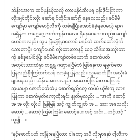
သိန်းအေးက ဆင်မုန်ယိုသလို တားမနိုင်ဆီးမရ ဝုန်းဒိုင်းကြဲကာ
လိုးချင်တိုင်းလိုး ဆော်ချင်တိုင်းဆော်၍ နေလေသည်။ ခင်မီမီ
ကျော်မှာ ကျော်မောင့်လီးကို တစ်ချီပြီးအောင်ခံခဲ့ရပေမယ့် ရာဂ
အရှိန်က တငွေ့ငွေ့ လက်ကျန်ကလေး ရှိနေပေသေးသည်။ ကျော်
မောင်ကလည်း သူမ ပြီးချိန်မှာတောင် မရပ်ဘဲ ဆက်ဆော်လိုက်
သေးတာမို့။ ကျော်မောင် လိုးထားတာနှင့် ယခု သိန်းအေးလိုးတာ
ကို နှစ်ခုပေါင်းပြီး ခင်မီမီကျော်တစ်ယောက် စောက်ပတ်
အတွင်းသားထဲမှာ တရွရွ ဂဏှာမငြိမ်ဘဲ ဖြစ်နေကာ ရမ္မက်ဇော
ပြန်လည်နိုးကြွထက်သန် လာခဲ့ရပြန်သည်။ သူမဆက်ပြီး အလိုးခံ
ချင်နေသည်။ သိန်းအေးကလည်း အဆောင့်ကြမ်းတာကြောင့်
သူမခမျာ စောက်ပတ်ထဲမှ စောက်ရည်တွေ ထပ်မံ ယိုစီးကျလာရ
ပြန်ကာ စောက်ဖုတ်ကော့ထိုးရင်း နှုတ်မှလည်း … “အကို ဆောင့်
အ အ လိုး လိုးပါ မြန်မြန် အင့် ကျွတ်ကျွတ် အ … အား အသေလိုး
ဆောင့် …ဆောင့် ကြမ်းကြမ်း ဆောင့်ပေး အင့် အင်း …ဟင့်ဟင့် ”
ဟူ၍ …။
“နင့်စောက်ပတ် ကျိန်းနေပြီလား ငါတော့ အပီ လိုးမှာနော် ငါ့လီးက