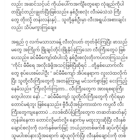
လည်း အဆင်သင့်ပင် ကိုယ်ပေါ်ကအင်္ကျီတွေရော လုံချည်ကိုပါ
တပြိုင်တည်းချွတ်ပြီးဖြစ်သည်။ နှစ်ဦးစလုံး လီးမဲမဲသဲသဲ ကြီး
တွေ တိုးလို့ တန်းလန်းနှင့်… သူတို့နှစ်ဦးမှာ လီးအရွယ်အစားချင်း
လည်း သိပ်မကွာကြချေ။
အရှည် ၇ လက်မသာသာခန့် လီးလုံးပတ် တုတ်ခိုင်ကြပြီး ဖာသည်
မတွေ အကြိုက် ဖြိုချင်တိုင်းဖြိုနိုင်ခဲ့ကြသော လီးကြီးတွေပဲ ဖြစ်
ပေသည်။ ခင်မီမီကျော်ထံပါးသို့ နှစ်ဦးစလုံးတိုးကပ်လာကြသည်။
“ကိုင်း မီမီရေ အလိုးခံဖို့အသင့်ဖြစ်ပြီဆိုရင် …တို့နှစ်ယောက်လီး
တွေ စုပ်ပေးစမ်းပါဦး ” ခင်မီမီကျော် အိပ်နေရာက လူးလဲထလိုက်
ပြီး သူတို့လီးကြီးတွေကို အတန်ကြာမျှ မင်သက်စွာဖြင့် ငေးကြည့်
နေမိသည်။ “ကြီးလိုက်ကြတာ… လီးကြီးတွေက အားရစရာကြီး
တွေပါလား နော် …” ခင်မီမီကျော် သူတို့လီးကြီးတွေကို ကိုင်ရမှာ
တောင်မရဲဘူး ဖြစ်နေသည်။ ဗွီဒီယိုအပြာကားထဲက ကပ္ပလီ လီး
ကြီးတွေကျနေတာပဲ …လဒစ်ထိပ်ပြဲကြီးတွေက တဆတ်ဆတ်နှင့်
တုန်ခါနေကာ တောင်လို့မတ်လို့။ နောက်မှ မထူးဘူးဆိုပြီး လီးနှစ်
ချောင်စလုံးကို လက်နှစ်ဖက်ဖြင့် ဘယ်ညာတစ်ဖက်စီ ဆုပ်ကိုင်၍။
သူမပါးစပ်နားသို့အရောက် ဆွဲယူလိုက်ပြီး လီးနှစ်ချောင်းကို တစ်