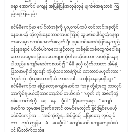
ရော အောက်ပါမကျန် အပြန်ပြန်အလှန်လှန် မျက်စိအရသာခံ ကြ
ည့်နေကြသည်။
ခင်မီမီကျော်မှာ ပေါင်တံအစုံကို ပူးပူးကပ်ကပ် တင်းတင်းစေ့ထိုင်
နေပေမယ့် တိုလွန်းနေသောစကပ်ကြောင့် သူမ၏ပေါင်ခွဆုံနေရာ
ကလေးမှာ စကပ်အောက်စလွတ်ပြီး ဖုဖုဖောင်းဖောင်းဖြစ်နေသည့်
ပန်းနုရောင် ပင်တီပါးကလေးနှင့်တကွ တစ်စွန်းတစ်စထွက်ပေါ်နေ
သော အမွှေးအမြင်ကလေးများကိုပါ အတိုင်းသား လှမ်းမြင်နေရ
ပါသည်။ ကျော်မောင်ကစတင်၍ ” မီမီ ခုလို လိုက်လာတာ အိမ်နဲ့
ပြသနာမရှိပါဘူးနော် ကိုယ့်သဘောနဲ့ကိုယ် လာတာပဲမဟုတ်လား ”
“ဟုတ်ကဲ့ ကိုယ့်ဖာသာကိုယ် လာတာပါ …ဘာပြသနာမှမရှိဘူး ”
ခင်မီမီကျော်က ပြောတော့ကျော်မောင်က “အခု တို့နဲ့အတူ ဘာလုပ်
ဘာကိုင်ရမယ်ဆိုတာတော့သိပါတယ်နော် ” “ဟုတ် ကဲ့ အစ်ကိုတို့
နှစ်ယောက်နဲ့ဟို …နေ… နေ … ဖို့ပါ ” “ပြီးတော့ရော …” ကျော်
မောင်က သူမအဖြေခက်အောင် တမင်မေးလိုက်ခြင်းဖြစ်ပေမယ့်
ခင်မီမီကျော်က … “အစ်ကိုတို့နဲ့…အိပ်ဖို့ပေါ့ …ပြီးတော့ လုပ်ချင်
တာ …လုပ် ကျွန်မ …ခံ …ပေးဖို့ပါ ” ကျော်မောင် ကျေကျေနပ်နပ်
ပင် ပြုံးလိုက်သည်။