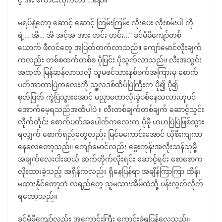
မရပ်နဲ့တော့ ဆောင့် ဆောင့် ကြမ်းကြမ်း လိုးပေး လိုးစမ်းပါ ကို
ရဲ့… အိ… အိ အင့်အ အား ဟင်း ဟင်း…” ခင်မီမီကျော်တစ်
ယောက် ဖီလင်တွေ အပြတ်တက်လာသည်။ ကျော်မောင်လိုးချက်
ကလည်း တစ်စထက်တစ်စ ပိုပြင်း ပိုသွက်လာသည်။ လီးအသွင်း
အထုတ် မြန်ဆန်လာသလို သူမဖင်သားနှစ်ဖက်အကြားမှ စောက်
ပတ်အာတာပြဲကလေးကို သူ့လဒစ်ထိပ်ပြဲကြီးက ပို၍ ပို၍
စုတ်ပြတ် ကွဲပြဲသွားအောင် မညှာမတာလိုးခွဲပစ်နေသလားဟုပင်
အောက်မေ့ရသည်အထိပါပဲ ။ လီးတစ်ချက်တစ်ချက် ဆောင့်သွင်း
လိုက်တိုင်း စောက်ပတ်အပေါက်ကလေးက ပိုမို ဟဟပြဲပြဲဖြစ်သွား
ရလျှက် စောက်ရည်တွေလည်း မြင်မကောင်းအောင် ယိုစီးကျကာ
နေလေတော့သည်။ ကျော်မောင်လည်း ခွေးကုန်းအလိုးသန်သူမို့
အချက်လေးငါးဆယ် ဆက်တိုက်လိုးရင်း ဆောင့်ရင်း စောစောက
လိုးထားခဲ့သည့် အရှိန်ကလည်း ရှိနေပြန်ရာ အချိန်ကြာကြာ ထိန်း
မထားနိုင်တော့ဘဲ လရည်တွေ သူမသားအိမ်ထဲသို့ ပန်းလွှတ်လိုက်
ရတော့သည်။
ခင်မီမီကျော်လည်း အကောင်းကြီး ကောင်းခဲ့ရပြန်လေသည်။