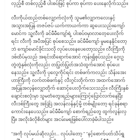
လှည့်စီ တစ်လှည့်စီ ပါးစပ်ဖြင့် စုပ်ကာ စုပ်ကာ ပေးနေလိုက်သည်။
လီးကိုယ်ထည်တစ်လျှောက်လုံးကို သူမ၏လျှာကလေးနှင့်
အသွားအပြန် တဇပ်ဇပ် ယက်ကာယက်ကာ ဆွပေးသည်။ကျော်
မောင်က သူ့လီးကို ခင်မီမီကျော်ရဲ့ ပါးစပ်ဝမှာလာတေ့ပေးလိုက်
ရင်း လီးကို အပီအပြင် စုပ်စေသည်။ ခင်မီမီကျော် မူမနေနိုင်တော့
ဘဲ ကျော်မောင်ခိုင်းသလို လုပ်ပေးနေပေတော့သည်။ လီးကြီးကို
ဒစ်ထိပ်မှသည် အရင်းထိရောက်အောင် ကုန်း၍စုပ်သည်။ ဂွေးဥ
တွဲတွဲနှစ်လုံးကိုလည်း တပြွတ်ပြွတ်အသံထွက်အောင် စုပ်ပေး
နေသည်။ သူ့လီးကို ပုလွေကိုင်ရင်း တစ်ဖက်ကလည်း သိန်းအေး
ဟာကြီးကို လက်တစ်ဖက်နှင့် လီးဂွင်းတိုက်ကာ အထက်အောက်
အပြန်အလှန်လျှောတိုက် ဆောင့်ပေးလိုက်သေးသည်။ လီးကြီးနှစ်
ချောင်းစလုံးမှာ သူမတံတွေးရည်များကြောင့်ပြောင်လက်နေပြီး
လီးဒစ်ကြီးတွေ အပြဲပြဲ အလန်လန်နှင့်မို့ တစ်မျိုးတော့ ရင်ခုန်စရာ
ကောင်းနေပေသည်။ ခင်မီမီကျော် စောက်ရည်တွေ ထွက်လွန်းလှ
ပြီ။ အလိုးခံလိုစိတ်များ အငမ်းမရဖြစ်ပေါ်လာခဲ့မိပါသည်။
“အကို လုပ်မယ်ဆိုလည်း… လုပ်ပါတော့ ” “နင့်စောက်ပတ်သိပ်ရွ