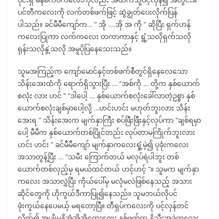
ပင်တီကလေးကို လက်တစ်ဖက်ဖြင့် ဆွဲချွတ်ပေးလိုက်ပြန်
ပါသည်။ ခင်မီမီကျော်က… ” အို .…အို အ ကို ” ဆိုပြီး ရှက်ဟန်
ကလေးပြုကာ လက်ကလေး တကာကာနှင့် ရွံ့သလိုရှက်သလို
ရုန်းသလိုနွဲ့သလို အမူပိုပြနေသေးသည်။
သူမအကြည့်က ကျော်မောင်နှင့်တစ်ဖက်စီတွင်ရှိနေလေသော
သိန်းအေးထံကို ရောက်ရှိသွားပြီး … “အစ်ကို … တို့က နှစ်ယောက်
စလုံး လား ဟင် ” “ဒါပေါ့ … နှစ်ယောက်စလုံးခေါ်လာတဲ့ဥစ္စာ နှစ်
ယောက်စလုံးချစ်မှာပေါ့လို့ …ဟင်းဟင်း မဟုတ်ဘူးလား သိန်း
အေးရ ” သိန်းအေးက မျက်နှာကြီး စပ်ဖြီးဖြီးနှင့်လုပ်ကာ “ချစ်ရမှာ
ပေါ့ မီမီက နှစ်ယောက်တစ်ပြိုင်တည်း လုပ်တာမကြိုက်ဘူးလား
ဟင်း ဟင်း ” ခင်မီမီကျော် မျက်နှာကလေးရှုံ့မဲ့၍ ပုခုံးကလေး
အသာတွန့်ပြီး … “သမီး ကြောက်တယ် မလုပ်ရဲပါဘူး တစ်
ယောက်တစ်လှည့်မှ ရမယ်ထင်တယ် ဟင့်ဟင့် “။ သူမက မျက်နှာ
ကလေး အသာလွှဲပြီး ကိုယ်ပေါ်မှ မလုံမလဲဖြစ်နေသည့် အသား
ဆိုင်တွေကို ဟိုကွယ်ဒီကာပြု၍နေသည်။ သူမဘယ်လိုပင်
ဖုံးကွယ်နေပေမယ့် မရတော့ပြီ။ တီရှပ်ကလေးကို ပင့်လှန်တင်
လိုက်၍ အပျိုမနို့အုံအိအိထွေးထွေး နှစ်ဖက်က နို့သီးအခဲကလေး