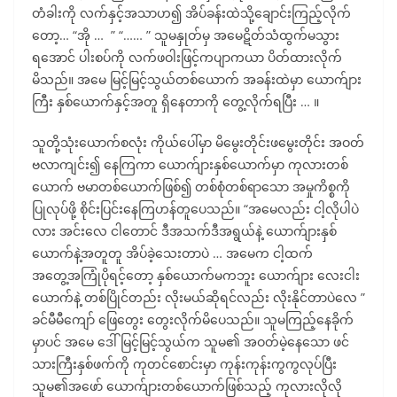
တံခါးကို လက်နှင့်အသာဟ၍ အိပ်ခန်းထဲသို့ချောင်းကြည့်လိုက်
တော့… “အို … ” “…… ” သူမနှုတ်မှ အမေဋိတ်သံထွက်မသွား
ရအောင် ပါးစပ်ကို လက်ဖဝါးဖြင့်ကပျာကယာ ပိတ်ထားလိုက်
မိသည်။ အမေ မြင့်မြင့်သွယ်တစ်ယောက် အခန်းထဲမှာ ယောက်ျား
ကြီး နှစ်ယောက်နှင့်အတူ ရှိနေတာကို တွေ့လိုက်ရပြီး … ။
သူတို့သုံးယောက်စလုံး ကိုယ်ပေါ်မှာ မိမွေးတိုင်းဖမွေးတိုင်း အဝတ်
ဗလာကျင်း၍ နေကြကာ ယောက်ျားနှစ်ယောက်မှာ ကုလားတစ်
ယောက် ဗမာတစ်ယောက်ဖြစ်၍ တစ်စုံတစ်ရာသော အမှုကိစ္စကို
ပြုလုပ်ဖို့ စိုင်းပြင်းနေကြဟန်တူပေသည်။ “အမေလည်း ငါ့လိုပါပဲ
လား အင်းလေ ငါတောင် ဒီအသက်ဒီအရွယ်နဲ့ ယောက်ျားနှစ်
ယောက်နဲ့အတူတူ အိပ်ခဲ့သေးတာပဲ … အမေက ငါ့ထက်
အတွေ့အကြုံပိုရင့်တော့ နှစ်ယောက်မကဘူး ယောက်ျား လေးငါး
ယောက်နဲ့ တစ်ပြိုင်တည်း လိုးမယ်ဆိုရင်လည်း လိုးနိုင်တာပဲလေ ”
ခင်မီမီကျော် ဖြေတွေး တွေးလိုက်မိပေသည်။ သူမကြည့်နေခိုက်
မှာပင် အမေ ဒေါ်မြင့်မြင့်သွယ်က သူမ၏ အဝတ်မဲ့နေသော ဖင်
သားကြီးနှစ်ဖက်ကို ကုတင်စောင်းမှာ ကုန်းကုန်းကွကွလုပ်ပြီး
သူမ၏အဖော် ယောက်ျားတစ်ယောက်ဖြစ်သည့် ကုလားလိုလို