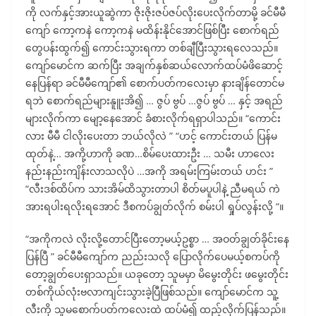
ကို လက်နှင့်အားယူဆွဲကာ ဇိုးဇိုးဇပ်ဇပ်လိုးပေးလိုက်တာမို့ ခင်မီမီ
ကျော် ကော့ကနဲ ကော့ကနဲ မထိန်းနိုင်အောင်ဖြစ်ပြီး စောက်ရည်
တွေပန်းထွက်၍ ကောင်းသွားရကာ တစ်ချီပြီးသွားရလေသည်။
ကျော်မောင်က ဆက်ပြီး အချက်နှစ်ဆယ်လောက်ထပ်မံဖိဆောင့်
နေပြန်ရာ ခင်မီမီကျော်၏ စောက်ပတ်ကလေးမှာ နားချိန်တောင်မ
ရဘဲ စောက်ရည်များနူူးအိ၍ … ဇွပ် ဗွပ် …ဇွပ် ဗွပ် … နှင့် အရည်
များလိုက်ကာ မျော့နေအောင် ခံစားလိုက်ရရှာပါသည်။ “ကောင်း
လား မီမီ ငါလိုးပေးတာ ဘယ်လိုလဲ ” “ဟင့် ကောင်းတယ် ပြန်မ
ထုတ်နဲ့… အကို့ဟာကို ခဏ…စိမ်ပေးထားဦး … သမီး ဟာလေး
နည်းနည်းကျိန်းလာသလိုပဲ …အကို အရမ်းကြမ်းတယ် ဟင်း ”
“လီးဒစ်ထိပ်က သားအိမ်ထိသွားတာပါ စိတ်မပူပါနဲ့ ညီမရယ် ကဲ
အားရပါးရလိုးရအောင် ဒီစကပ်ချွတ်လိုက် စမ်းပါ ရှုပ်လွန်းလို့ “။
“အကိုကလဲ လိုးလို့တောင်ပြီးတော့မယ့်ဥစ္စာ … အဝတ်ချွတ်ခိုင်းနေ
ပြန်ပြီ ” ခင်မီမီကျော်က ညည်းသလို ပြောလိုက်ပေမယ့်စကပ်ကို
တော့ချွတ်ပေးရှာသည်။ ယခုတော့ သူမမှာ မိမွေးတိုင်း ဖမွေးတိုင်း
တစ်ကိုယ်လုံးဗလာကျင်းသွားခဲ့ပြီဖြစ်သည်။ ကျော်မောင်က သူ့
လီးကို သူမစောက်ပတ်ကလေးထဲ ထပ်မံ၍ ထည့်လိုက်ပြန်သည်။