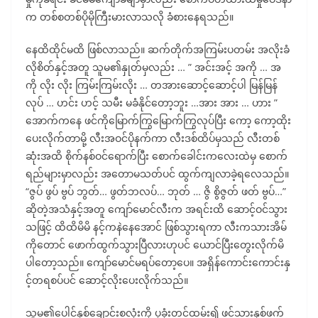
က တစ်စတစ်ပိုမိုကြီးမားလာသလို ခံစားနေရသည်။
နေထိထိုင်မထိ ဖြစ်လာသည်။ ဆက်တိုက်အကြမ်းပတမ်း အလိုးခံ
လိုစိတ်နှင့်အတူ သူမ၏နှုတ်မှလည်း … ” အင်းအင့် အကို … အ
ကို လိုး လိုး ကြမ်းကြမ်းလိုး … တအားဆောင့်ဆောင့်ပါ မြန်မြန်
လုပ် … ဟင်း ဟင့် သမီး မခံနိုင်တော့ဘူး …အား အား … ဟား ”
အောက်ကနေ ဖင်ကိုမြောက်ကြွမြောက်ကြွလုပ်ပြီး ကော့ ကော့ထိုး
ပေးလိုက်တာမို့ လီးအဝင်ပိုနက်ကာ လီးဒစ်ထိပ်မှသည် လီးတစ်
ဆုံးအထိ စိုက်နစ်ဝင်ရောက်ပြီး စောက်ခေါင်းကလေးထဲမှ စောက်
ရည်များမှာလည်း အတောမသတ်ပင် ထွက်ကျလာခဲ့ရလေသည်။
“ဇွပ် ဖွပ် ဗွပ် ဘွတ်… ဖွတ်ဘလပ်… ဘုတ် … ဇွိ စွိဇွတ် ဖတ် ဗွပ်…”
ဆိုတဲ့အသံနှင့်အတူ ကျော်မောင်လီးက အရင်းထိ ဆောင့်ဝင်သွား
သဖြင့် ထိထိမိမိ နင့်ကနဲနေအောင် ဖြစ်သွားရကာ လီးကသားအိမ်
ကိုတောင် ဖောက်ထွက်သွားပြီလားဟုပင် ယောင်ပြီးတွေးလိုက်မိ
ပါတော့သည်။ ကျော်မောင်မရပ်တော့ပေ။ အရှိန်ကောင်းကောင်းနှ
င့်တရစပ်ပင် ဆောင့်လိုးပေးလိုက်သည်။
သူမ၏ပေါင်နှစ်ချောင်းစလုံးကို ပုခုံးတင်ထမ်း၍ ဖင်သားနှစ်ဖက်