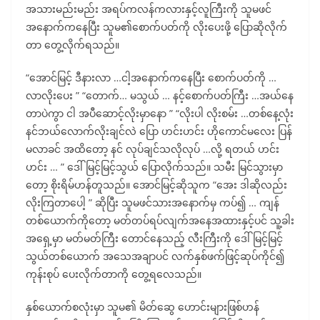
အသားမည်းမည်း အရပ်ကလန်ကလားနှင့်လူကြီးကို သူမဖင်
အနောက်ကနေပြီး သူမ၏စောက်ပတ်ကို လိုးပေးဖို့ ပြောဆိုလိုက်
တာ တွေ့လိုက်ရသည်။
“အောင်မြင့် ဒီနားလာ …ငါ့အနောက်ကနေပြီး စောက်ပတ်ကို …
လာလိုးပေး ” “တောက်… မသွယ် … နင့်စောက်ပတ်ကြီး …အယ်နေ
တာပဲကွာ ငါ အပီဆောင့်လိုးမှာနော ” “လိုးပါ လိုးစမ်း …တစ်နေ့လုံး
နင်ဘယ်လောက်လိုးချင်လဲ ပြော ဟင်းဟင်း ဟိုကောင်မလေး ပြန်
မလာခင် အထိတော့ နင် လုပ်ချင်သလိုလုပ် …လို့ ရတယ် ဟင်း
ဟင်း … ” ဒေါ်မြင့်မြင့်သွယ် ပြောလိုက်သည်။ သမီး မြင်သွားမှာ
တော့ စိုးရိမ်ဟန်တူသည်။ အောင်မြင့်ဆိုသူက “အေး ဒါဆိုလည်း
လိုးကြတာပေါ့ ” ဆိုပြီး သူမဖင်သားအနောက်မှ ကပ်၍ … ကျန်
တစ်ယောက်ကိုတော့ မတ်တပ်ရပ်လျက်အနေအထားနှင့်ပင် သူ့ခါး
အရှေ့မှာ မတ်မတ်ကြီး တောင်နေသည့် လီးကြီးကို ဒေါ်မြင့်မြင့်
သွယ်တစ်ယောက် အသေအချာပင် လက်နှစ်ဖက်ဖြင့်ဆုပ်ကိုင်၍
ကုန်းစုပ် ပေးလိုက်တာကို တွေ့ရလေသည်။
နှစ်ယောက်စလုံးမှာ သူမ၏ မိတ်ဆွေ ဟောင်းများဖြစ်ဟန်