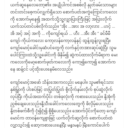
ယက်ဆွနေလေတော့၏။ အပျိုပါကင်အစစ်လို နှုတ်ခမ်းသားများ
တင်းတင်းစေ့ကပ်လျှက်ရှိသော စောက်ပတ်အကွဲကြောင်းကလေး
ကို အောက်မှနေ၍ အထက်သို့သူ့လျှာပြားကြီးဖြင့် အပြားလိုက်
ယက်သပ်တင်ပစ်လိုက်သည်။ “အိုး …အား အ လာ့လား …ဟင့် …
အိ အင့် အင့် အကို … ကိုကျော်ရယ် … ဟီး …အီး အီး ” ခင်မီမီ
ကျော် ကိုယ်ကလေး ကော့လန်ကော့လန်နှင့် ထွန့်ထွန့်လူးရပြီ။
ကျော်မောင့်ခေါင်းမှဆံပင်တွေကို လက်နှင့်တအားဆုပ်ဆွဲပြီး သူမ
ပေါင်ကြားထဲသို့သူ့ခေါင်းကို ဖိနှိမ်၍ ဆွဲကပ်ထားလိုက်မိရာက မေး
ကလေးကိုမော့စောက်ဖုတ်ကလေးကို ကော့၍ကော့၍ အောက်က
နေ ဆန့်ငင် ပင့်ထိုးပေးနေမိလေသည်။
ကျော်မောင့်အဖော် သိန်းအေးကလည်း မနေပါ။ သူမ၏ရင်သား
နှစ်မြွှာကို ပါးစပ်ဖြင့် တပြွတ်ပြွတ် စို့လိုက်နမ်းလိုက် စုပ်ဆွဲလိုက်
လုပ်ပြီး ကိုယ်အထက်ပိုင်း တစ်ခုလုံးကို ကစားပေးသည်။ နို့အုံကို
ညှစ်ချေပေးသည်။နို့သီးခေါင်းကလေးတွေကို ဖိလှိမ့်ပေးသည်။
နို့တစ်ဖက်စီကို ငုံ၍ငုံ၍ စို့စို့ပေးသည်။ အောက်ပိုင်းကိုတော့ ကျော်
မောင်က တာဝန်ကျေစွာဖြင့် ယက်လိုက်ဆွလိုက် စောက်ပတ်ထဲ
လျှာသွင်း၍ ဆော့ကစားပေးနေပြီး မနူးမနပ် မြီးကောင်ပေါက်