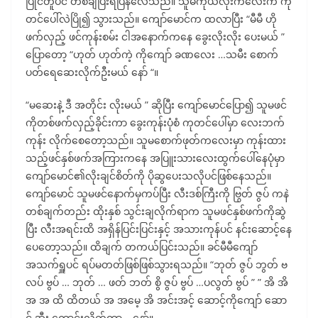
ပြိုင်တူပင် တစ်ချီပြီးရပြန်လေသည်။ သူမကိုယ်လုံးကလေးက ကု
တင်ပေါ်လဲပြို၍ သွားသည်။ ကျော်မောင်က ထလာပြီး “မီမီ ဟို
ဖက်လှည့် ဖင်ကုန်းစမ်း ငါအနောက်ကနေ ခွေးလိုးလိုး ပေးမယ် ”
ပြောတော့ “ဟုတ် ဟုတ်ကဲ့ ကိုကျော် ခဏလေး …သမီး စောက်
ပတ်ရေဆေးလိုက်ဦးမယ် နော် “။
“မဆေးနဲ့ ဒီ အတိုင်း လိုးမယ် ” ဆိုပြီး ကျော်မောင်ပြော၍ သူမဖင်
ကိုတစ်ဖက်လှည့်ခိုင်းကာ ခွေးကုန်းပုံစံ ကုတင်ပေါ်မှာ လေးဘက်
ကုန်း လိုက်စေတော့သည်။ သူမစောက်ဖုတ်ကလေးမှာ ကုန်းထား
သည့်ဖင်နှစ်ဖက်အကြားကနေ အပြူးသားလေးထွက်ပေါ်နေပုံမှာ
ကျော်မောင်၏လိုးချင်စိတ်ကို ပိုဆွပေးသလိုပင်ဖြစ်နေသည်။
ကျော်မောင် သူမဖင်နောက်မှကပ်ပြီး လီးဒစ်ကြီးကို ဗြွတ် ဇွပ် ကနဲ
တစ်ချက်တည်း ထိုးနှစ် သွင်းချလိုက်ရာက သူမဖင်နှစ်ဖက်ကိုဆွဲ
ပြီး လီးအရင်းထိ အရှိန်ပြင်းပြင်းနှင့် အသားကုန်ပင် နင်းဆောင့်နေ
ပေတော့သည်။ ထိချက် တကယ်ပြင်းသည်။ ခင်မီမီကျော်
အသက်ရှူပင် ရပ်မတတ်ဖြစ်ဖြစ်သွားရသည်။ “ဘုတ် ဇွပ် ဘွတ် ဗ
လပ် ဗွပ် … ဘုတ် … ဖတ် ဘတ် စွိ ဇွပ် ဗွပ် …ပလွတ် ဗွပ် ” ” အိ အိ
အ အ ထိ ထိတယ် အ အမေ့ အိ အင်းအင့် ဆောင့်ကိုကျော် ဆော
င့် အီး ကောင်းလိုက်တာ …နော်။