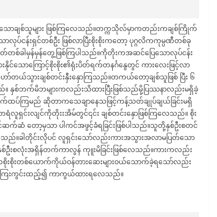
ှိပြီဖြစ်သောချစ်သူများ ဖြစ်ကြလေသည်။တက္ကသိုလ်မှာကတည်းကချစ်ကြိုက်
ုပ်ငန်းရှင်တစ်ဦး ဖြစ်လာပြီးစိုးစိုးကတော့ ပုဂ္ဂလိကကုမ္ပဏီတစ်ခု
တပါတ်တစ်ခါမှန်မှန်တွေ့ဖြစ်ကြပါသည်။ကိုတိုးကအဆင်ပြေသောလုပ်ငန်း
းနိုင်သောကြောင့်စိုးစိုး၏ရုံးပိတ်ရက်တနင်္ဂနွေတွင် ကားလေးဖြင့်လာ
ဟော်တယ်သွားချစ်တင်းနှီးနှောကြသည်။တကယ်တော့ချစ်သူဖြစ် ပြီး ၆
 နှစ်ဘက်မိဘများကလည်းသိထားပြီးဖြစ်သည်မို့ပြဿနာလည်းမရှိခဲ့
ျင်လက်ထပ်ကြမည် ဆိုတာကသေချာနေသဖြင့်ကန့်သတ်ချုပ်ချယ်ခြင်းမရှိ
လူရှင်းလျင်ကိုတိုးးအိမ်တွင်၎င်း ချစ်တင်းနှောဖြစ်ကြလေသည်။ စိုး
ိုင်ဆက်ဆံ တော့မှသာ ပါကင်အဖွင့်ခံရခြင်းဖြစ်ပါသည်။သူတို့နှစ်ဦးစတင်
ေသည်။ခါတိုင်းလိုပင် လူရှင်းသော်လည်းကားအသွားအလာမပြတ်သော
မှနှစ်ဦးစလုံးအရှိန်တက်ကာလွန် ကုူးမိခြင်းဖြစ်လေသည်။ကားကလည်း
ဉ်ကစိုးစိုးတစ်ယောက်ကိုယ်ဝန်တားဆေးများဝယ်သောက်ခဲ့ရသော်လည်း
ွင်ကြေးကွင်းထည့်၍ ကာကွယ်ထားရလေသည်။