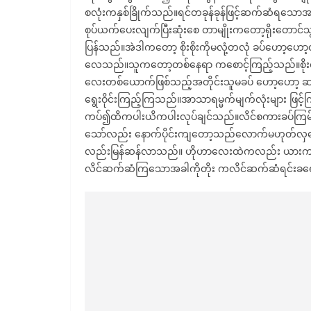
စလုံးကနှစ်ခြိုက်သည်။ရင်တခုန်ခုန်ဖြင့်ဆက်ဆ
စုပ်ယက်ပေးလျက်ပြီးဆုံးစေ တာမျိုးကတော့ရိုးတောင်သ
ပြန်သည်။အဲဒါကတော့ စိုးစိုးကိုမလုံ့တလုံ ခပ်ဟော့ဟေ
လေသည်။သူကတော့တစ်နေရာ ကစောင့်ကြည့်သည်။စိုးစိုးက
လေးတစ်ယောက်ဖြစ်သည့်အတိုင်းသူမခပ် ဟော့ဟော့ 
ရွေးဝိုင်းကြည့်ကြသည်။အာသာရမ္မက်မျက်လုံးများ ဖြ
ကပ်၍ထိကပါးယိကပါးလုပ်ချင်သည်။လိင်စကားခပ်ကြမ်းကြ
သော်လည်း နောက်ပိုင်းကျတော့သည်လောက်မဟုတ်လှတော့။
လည်းမြန်ဆန်လာသည်။ ဟိုဟာလေးထဲကလည်း ယားကျိကျိလ
လိင်ဆက်ဆံကြသောအခါကိုတိုး ကလိင်ဆက်ဆံရင်းခရေ