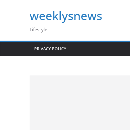
Skip
weeklysnews
to
content
Lifestyle
PRIVACY POLICY