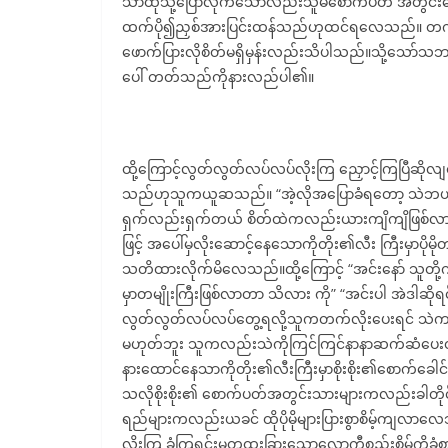
သာထိုသို့ပြောလိုက်သော်လည်းသူမစောက်ပတ် အတွင်းကြေ
ထက်ပို၍ညှစ်အားပြင်းထန်သည်ဟုထင်ရလေသည်။ တကယ်တော
ဖောက်ပြားလိုစိတ်မရှိမှန်းလည်းသိပါသည်။သို့သော်သဘ
ပေါ် တတ်သည်ကိုနားလည်ပါ၏။
ထို့ကြောင့်လွတ်လွတ်လပ်လပ်လိုးကြ ညှောင့်ကြပြီဆိုလ
သည်ဟုသူကယူဆသည်။ “အဲ့လိုအပြောခံရတော့ သဲဘယ်လို
ရှက်လည်းရှက်တယ် စိတ်ထဲကလည်းယားကျိကျိဖြစ်လ
ဖြင့် အပေါ်မှလိုးဆောင့်နေသောကိုတိုး၏လီး ကြီးမှာပိုမိ
သတိထားလိုက်မိလေသည်။ထို့ကြောင့် “အင်းနော် သူတို့
မှာတမျိုးကြီးဖြစ်လာတာ သိလား ကို” “အင်းပါ အဲဒါဆ
လွတ်လွတ်လပ်လပ်တွေ့ရလို့သူကတက်လိုးပေးရင် သဲက ခံမ
မဟုတ်ဘူး သူကလည်းသဲကိုကြင်ကြင်နာနာဆက်ဆံပေးတယ်
နားထောင်နေသာကိုတိုး၏လီးကြီးမှာစိုးစိုး၏စောက်ခေါင်းအ
သလိုစိုးစိုး၏ စောက်ပတ်အတွင်းသားများကလည်းခါတိုင်
ရည်များကလည်းယခင် ထိုပိုမိုများပြားစွာစိမ့်ကျလာလေသ
လိုးကြ ခံကြရင်းမတူထူးခြားသောလောကီစည်းစိမ်ကိုခ