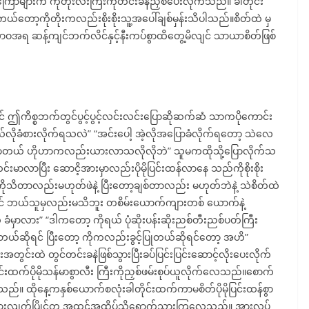
ာများက ကိုတိုးလီးကြီးကိုတင်းခနဲညှစ်ပေးလိုက်သည်။ ခါတိုင်း
့ကိုတိုးကလည်းစိုးစိုးသူ့အပေါ်ချစ်မှန်းသိပါသည်။စိတ်ထဲ မှ
ာဝအရ ဆန့်ကျင်ဘက်လိင်နှင့်နီးကပ်စွာထိတွေ့မိလျင် သာယာစိတ်ဖြစ်
ျင် ဤကိစ္စဘက်တွင်ပွင့်ပွင့်လင်းလင်းပြောဆိုဆက်ဆံ သာကပိုကောင်း
ခံစားလိုက်ရသလဲ” “အင်းပေါ့ အဲ့လိုအပြောခံလိုက်ရတော့ သဲလေ
ာတယ် ဟိုဟာကလည်းယားလာသလိုလိုဘဲ” သူမကထိုသို့ပြောလိုက်သ
ုတင်းမာလာပြီး ဆောငိ့အားမှာလည်းပိုမိုပြင်းထန်လာနေ သည်ကိုစိုးစိုး
ကိုသိတာလည်းမဟုတ်ဖဲနဲ့ ပြီးတော့ချစ်တာလည်း မဟုတ်ဘဲနဲ့ သဲစိတ်ထဲ
ိုရင် ဘယ်သူမှလည်းမသိဘူး တစိမ်းယောက်ကျားတစ် ယောက်နဲ့
ှာလား” “ဒါကတော့ ကိုရယ် ပုံဆိုးပန်းဆိုးညစ်တီးညစ်ပတ်ကြီး
ဆိုရင် ပြီးတော့ ကိုကလည်းခွင့်ပြုတယ်ဆိုရင်တော့ အဟိ”
တွင်းထဲ တွင်တင်းခနဲဖြစ်သွားပြီးခပ်ပြင်းပြင်းဆောင့်လိုးပေးလိုက်
းထက်ပိုမိုသန်မာစွာလီး ကြီးကိုညှစ်ဖမ်းစုပ်ယူလိုက်လေသည်။စောက်
ည်။ ထိုနေ့ကနှစ်ယောက်စလုံးခါတိုင်းထက်ကာမစိတ်ပိုမိုပြင်းထန်စွာ
ံစားလျက်ပြိုင်တူ အထွဋ်အထိပ်သို့ရောက်သွားကြလေသည်။ အားလပ်