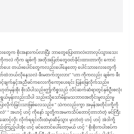
်လေးတွေက စိုးအနားကပ်လာပြီး ဘာတွေပြောတာလဲ။ဘာလုပ်သွားသေး
ကိုကလဲ ကိုက ချစ်ကို အတိုအပြတ်တွေဝတ်ခိုင်းထားတာကိုး ကောင်
ွတ်ပေး တယ်။ပေါင်တွေကလည်းပေါ်နေတော့ ပေါင်သားလေးတွေကို
သဲစိတ်ထဲဘယ်လိုနေသလဲ ဖီးမတက်ဘူးလား” “ဟာ ကိုကလည်း ချစ်က ဖီး
ဆောင့်ချက်နှင့်အညီဖင်ကလေးကိုကော့ပေးရင်း ပြန်ဖြေလိုက်သည်။
ဟုတ်မှန်းစိုး စိုးသိပါသည်။ဤကိစ္စသည် လိင်ဆက်ဆံရာတွင်နှစ်ဦးစလုံး
ည်ရွယ်မှန်းလည်းသိပါ သည်။သို့သော်မိန်းမသဘာဝအတိုင်းမူလည်းမူ
လိုက်ခြင်းသာဖြစ်လေသည်။ ” သဲကလည်းကွာ အမှန်အတိုင်းကို့ကို
ားလဲ” ” အဟင့် ဟင့် ကိုနော် သူတို့ကအမကသိပ်တောင့်တာဘဲတဲ့ ဖင်ကြီး
့်လိုး လိုက်ရရင်လီးထဲမှာဆိမ့်သွား မှာဘဲတဲ့ ဟင့် ဟင့် အဲဒါကို့
ည့်ပါအုံး ဟင့် ဖင်တောင်ပေါ်တော့မယ် ဟင့် ” စိုးစိုးကပါးစပ်က