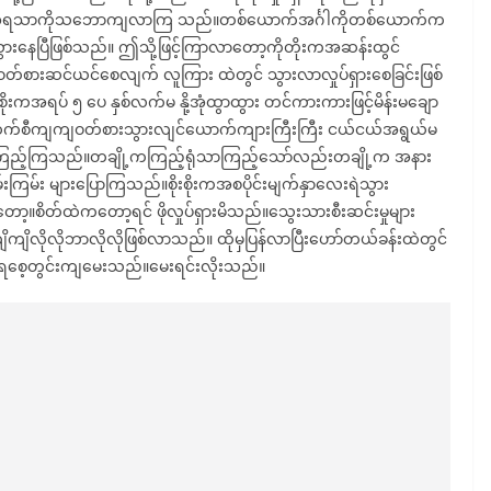
ံရသောအရသာကိုသဘောကျလာကြ သည်။တစ်ယောက်အင်္ဂါကိုတစ်ယောက်က
ွားနေပြီဖြစ်သည်။ ဤသို့ဖြင့်ကြာလာတော့ကိုတိုးကအဆန်းထွင်
ာ့ဝတ်စားဆင်ယင်စေလျက် လူကြား ထဲတွင် သွားလာလှုပ်ရှားစေခြင်းဖြစ်
အရပ် ၅ ပေ နှစ်လက်မ နို့အုံထွာထွား တင်ကားကားဖြင့်မိန်းမချော
ဆက်စီကျကျဝတ်စားသွားလျင်ယောက်ကျားကြီးကြီး ငယ်ငယ်အရွယ်မ
င့်ကြည့်ကြသည်။တချို့ကကြည့်ရုံသာကြည့်သော်လည်းတချို့က အနား
မ်း များပြောကြသည်။စိုးစိုးကအစပိုင်းမျက်နှာလေးရဲသွား
စိတ်ထဲကတော့ရင် ဖိုလှုပ်ရှားမိသည်။သွေးသားစီးဆင်းမှုများ
ိုလိုဘာလိုလိုဖြစ်လာသည်။ ထိုမှပြန်လာပြီးဟော်တယ်ခန်းထဲတွင်
စေ့တွင်းကျမေးသည်။မေးရင်းလိုးသည်။