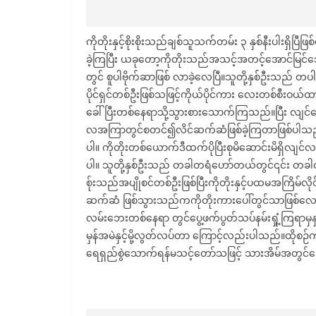
ကိုတိုးနှင့်စိုးစိုးသည်ချစ်သူသက်တမ်း ၃ နှစ်နီးပါးရ
ခဲ့ကြပြီး ယခုတော့ကိုတိုးသည်အသင့်အတင့်အောင်မြင်သောလ
တွင် စူပါဗိုက်ဆာဖြစ် လာခဲ့လေပြီ။သူတို့နှစ်ဦးသည် 
ပိုင်ရှင်တစ်ဦးဖြစ်သဖြင့်ကိုယ်ပိုင်ကား လေးတစ်စီးဝယ်ထာ
ခေါ်ပြီးတစ်နေရာသို့သွားစားသောက်ကြသည်။ပြီး လျင်
လအကြာတွင်စတင်၍လိင်ဆက်ဆံဖြစ်ခဲ့ကြတာဖြစ်ပါသည်။
ပါ။ ကိုတိုးတစ်ယောက်ဒီထက်ပိုပြီးစုမိဆောင်းမိရှိလ
ပါ။ သူတို့နှစ်ဦးသည် တခါတရံဟော်တယ်တွင်၎င်း တခါတရံ
စ်ုးသည်အပျိုစင်တစ်ဦးဖြစ်ပြီးကိုတိုးနှင့်ပထမအကြိမ်လ
ဆက်ဆံ ဖြစ်သွားသည်ကကိုတိုးကားပေါ်တွင်သာဖြစ်လ
လမ်းဘေးတစ်နေရာ တွင်ပွေ့ဖက်ပွတ်သပ်နမ်းရှုံ့ကြရာ
မှန်အမဲနှင့်မို့လွတ်လပ်တာ ကြောင့်လည်းပါသည်။ထိုစ
ရေရှည်စွဲသောက်ရန်မသင့်တော်သဖြင့် သားအိမ်အတ