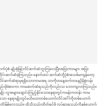
ာက်ပုံစံ မျိုးစုံဖြင့်လိင်ဆက်ဆံဘူးကြလေပြီ။အပြာကားများ အပြာ
အတိုင်းဆက်ဆံခဲ့ကြသည်။ နောက်ထပ် ဆက်ဆံဘို့ပုံစံအသစ်မကျန်တော့
ိင်ဆက်ဆံရာမှရရှိသောကာမအရ သာကိုတနေ့ထက်တနေ့ပိုမိုစွဲလန်း
င်ထိတ်သည်းဖိုခံစားကာ ကာမဆက်ဆံရသည်ကိုလည်းသ ဘောကျလာကြသည်။
း လူအများချောင်းကြည့်နိုင်သောနေရာတွင်ကမန်းကတန်း ကာမ
သော နေရာမျိုးတွင်မသိမသာတစ်ယောက်လိင်အင်္ဂါကိုတစ်ယောက်
ို့ဖြစ်လေသည်။ ထိုသို့သည်းထိတ်ရင်ဖို လှုပ်ရှားရသည်ကိုနှစ်ယောက်