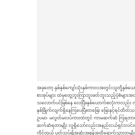
အခုတော့ နှစ်နှစ်ကျော်သုံးနှစ်ကာလအတွင်းသူတို့နှစ်ယေ
စာအုပ်များ ထဲမှတွေ့ဘူးကြာဘူးဖတ်ဘူးသည့်ပုံစံများ
သလောက်ပင်ဖြစ်နေ လေပြီ။နှစ်ယောက်စလုံးကလည်း လ
နှစ်ခြိုက်လျက်ရှိနေကြပေပြီ။တဖြေး ဖြေးနှင့်ရ
ဥပမာ- မလွတ်မလပ်ကားထဲတွင် ကာမဆက်ဆံ ကြရတာမျို
ဆက်ဆံရတာမျိုး လူရှိသော်လည်းအနည်းငယ်ရှင်းလင်း
ကိုင်တွယ် ပွတ်သပ်၍အဆုံးအစွန်အထိရောက်သွားတမျိုးတ