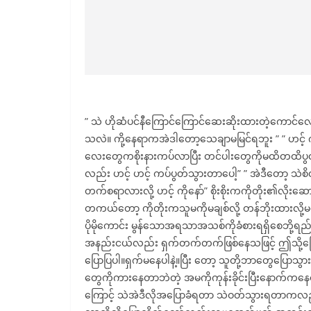
” သဲ ဟိုဆံပင်နီကြောင်ကြောင်ဆေးဆိုးထားတဲ့ကောင
သလဲ။ ကို့နေရာကအဲဒါတော့သေချာမမြင်ရဘူး ” ” ဟင့် 
လေးတွေကစိုးနားကပ်လာပြီး တင်ပါးတွေကိုမထိတထိပ
လည်း ဟင့် ဟင့် ကပ်ပွတ်သွားတာပေါ့” ” အဲဒီတော့ 
တက်စရာလားလို့ ဟင့် ကိုနော်” စိုးစိုးကကိုတိုး၏လိုး
တကယ်တော့ ကိုတိုးကသူမကိုမချစ်လို့ တန်ဘိုးထားလို့မ
ပိုမိုကောင်း မွန်သောအရသာအသစ်ကိုခံစားရရှိစေဘို့ရ
အနည်းငယ်လည်း ရှက်တက်တက်ဖြစ်နေသဖြင့် ဤသို့ပြော
ပြောပြပါ။ရှက်မနေပါနဲ့။ပြီး တော့ သူတို့ဘာတွေပြောသွ
တွေကိုကားနေတာဘဲတဲ့ အမကိုကုန်းခိုင်းပြီးနောက်ကနေဆောင
ကြောင့် သဲအဲဒီလိုအပြောခံရတာ သဲဝတ်သွားရတာကလည်းကြ