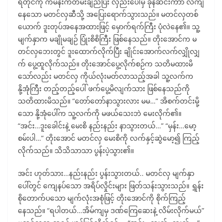
ရံတိုင်ကို ကမန်းကတမ်းချည်ပြီး လှည်းပေါ်မှ ခုန်ဆင်းကာာ လဲကျ
နေသော မတင်လှဆီသို့ အပြေးရောက်သွားသည်။ မတင်လှတစ်
ယောက် ဒူးတုပ်အနေအထားဖြင့် မှောက်ရက်ကြီး ပုံလဲနေ၏။ သူ့
မျက်နှာက မချိုမချဉ် ပြုံးစိစိကြီး ဖြစ်နေသည်။ တိုးအောင်က မ
တင်လှဘေးတွင် ဒူးထောက်လိုက်ပြီး ချိုင်းအောက်လက်လျှိုလျှ
က် ပွေ့ထူလိုက်သည်။ တိုးအောင်ပွေ့လိုက်စဉ်က သတိမထားမိ
သော်လည်း မတင်လှ ကိုယ်လုံးမတ်လာသည့်အခါ သူ့လက်က
နို့အုံကြီး တည့်တည့်ပေါ် ဖက်ပွေ့မိလျက်သား ဖြစ်နေသည်ကို
သတိထားမိသည်။ “တော်တော်နာသွားလား မမ…” အိစက်တင်းမို့
သော နို့အုံပေါ်က သူ့လက်ကို မဖယ်သေးဘဲ မေးလိုက်၏။
“အင်း…ဒူးခေါင်းနဲ့ မေးစိ နည်းနည်း နာသွားတယ်…” “မှန်း…မော့
စမ်းပါ…” တိုးအောင် မတင်လှ မေးစိကို လက်နှင့်ဆွဲမော့၍ ကြည့်
လိုက်သည်။ သိသိသာသာ ပွန်းပဲ့သွား၏။
အင်း ဟုတ်သား…နည်းနည်း ပွန်းသွားတယ်.. မတင်လှ မျက်နှာ
ပေါ်တွင် ကျေနပ်သော အရိပ်လှိုင်းများ ဖြတ်သန်းသွားသည်။ ရွှန်း
စိုတောက်ပသော မျက်လုံးအစုံဖြင့် တိုးအောင်ကို စိုက်ကြည့်
နေသည်။ “ရပါတယ်…အိမ်ကျမှ ဒဏ်ကြေဆေးနဲ့ လိမ်းလိုက်မယ်”