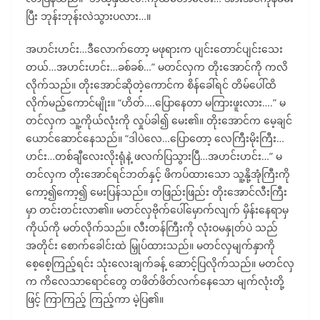
ပြီး ဘုန်းဘုန်းလဲသွားပလား…။
အဟင်းဟင်း…ဒီလောက်တော့ မဖုရားက ပျင်းတောင်ပျင်းသေး
တယ်…အဟင်းဟင်း…ခစ်ခစ်…” မတင်လှက တိုးအောင်ကို ကလိ
လိုက်သည်။ တိုးအောင်ဆိုတဲ့ကောင်က စိန်ခေါ်ရင် တိမ်ပေါ်ထိ
လိုက်မည့်ကောင်မျိုး။ “ဟိတ်….ပြောနေတာ မကြားဖူးလား….” မ
တင်လှက သူ့ကိုယ်လုံးကို လှုပ်ခါ၍ မေး၏။ တိုးအောင်က မေ့ချင်
ယောင်ဆောင်နေသည်။ “ဒါပဲလေ…ပြောတော့ လေကြီးမိုးကြီး…
ဟင်း…တစ်ချီလေးလိုးရုံနဲ့ ဖလက်ပြသွားပြီ…အဟင်းဟင်း…” မ
တင်လှက တိုးအောင်ရင်ဘတ်နှင့် ဖိကပ်ထားသော သူ့နို့အုံကြီးကို
ကော့၍ကော့၍ မေးပြန်သည်။ တဖြည်းဖြည်း တိုးအောင်လီးကြီး
မှာ တင်းတင်းလာ၏။ မတင်လှဗိုက်ပေါ်မှောက်လျက် မှိန်းနေရာမှ
ကိုယ်ကို မတ်လိုက်သည်။ လီးတန်ကြီးကို လုံးဝမနှုတ်ပဲ သည်
အတိုင်း စောက်ခေါင်းထဲ မြှုပ်ထားသည်။ မတင်လှမျက်နှာကို
စေ့စေ့ကြည့်ရင်း သုံးလေးချက်ခန့် ဆောင့်ပြလိုက်သည်။ မတင်လှ
က ကိလေသာရောင်တွေ တဖိတ်ဖိတ်လက်နေသော မျက်လုံးတို့
ဖြင့် ကြာကြည့် ကြည့်ကာ မဲ့ပြ၏။