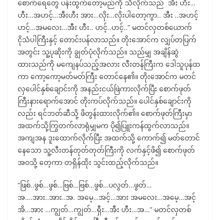
စောက်ရေတွေ ပန်းထွက်တော့မည်ကို သိလိုက်သည် အီး ဟီး…
ဟီး…အဟင့်…အီးဟီး အား…လိုး…လိုးပါတော့ကွာ.. အီး ..အဟင့်
ဟင့်…အမလေး…အီး ဟီး.. ဟင့်..ဟင့်..” မတင်လှတစ်ယောက်
ငိုသံပါကြီးနှင့် တောင်းပန်လာသည်။ တိုးအောင်က လျှပ်တပြက်
အတွင်း သူ့ပုဆိုးကို ချွတ်ပုံလိုက်သည်။ သည်မျှ အချိန်ဆွဲ
ထားသည်ကို မကျေနပ်သည့်အလား လီးတန်ကြီးက ဒေါသူပုန်ထ
ကာ ကော့ကော့မတ်မတ်ကြီး တောင်နေ၏။ တိုးအောင်က မတင်
လှပေါင်နှစ်ချောင်းကို အနည်းငယ်ဖြဲကားလိုက်ပြီး စောက်ဖုတ်
ကြီးနားရောက်အောင် တိုးကပ်လိုက်သည်။ ပေါင်နှစ်ချောင်းကို
လည်း ရင်ဘတ်ဆီသို့ ဖိတွန်းထားလိုက်၏။ စောက်ဖုတ်ကြီးမှာ
အထက်သို့ကြွတက်လာရုံမျှမက ပို၍ပြူးကန်ထွက်လာသည်။
အကျအန ဒူးထောက်လိုက်ပြီး အထက်သို့ ကောက်၍ မတ်တောင်
နေသော သူ့လီးတန်တုတ်တုတ်ကြီးကို လက်နှင့်ဖိ၍ စောက်ဖုတ်
အဝသို့ တေ့ကာ တရှိန်ထိုး သွင်းထည့်လိုက်သည်။
“ဖြစ်..ဖွစ်…ဖွစ်…ဗြစ်…ဗြစ်…ဖွစ်…ပလွတ်…ဖွတ်…
အ….အား..အား..အ. အမေ့…အင့်…အား အမလေး…အမေ့…အင့်
အိ…အား …ကျွတ်…ကျွတ်…ရှီး…အီး ဟီး…အ…” မတင်လှတစ်