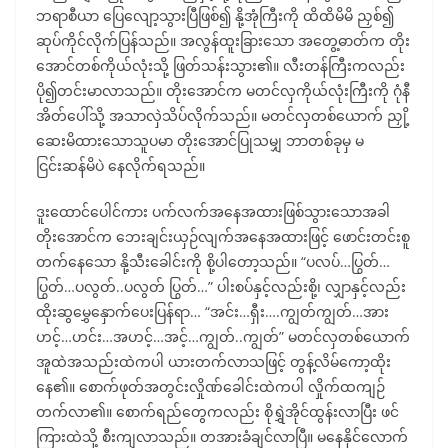
ဘရာစီယာ ပြေလျော့သွားပြီဖြစ်၍ နို့အုံကြီးကို ထိထိမိမိ ညှစ်၍
ဆုပ်ကိုင်လိုက်ပြန်သည်။ အလွန်ထူးခြားသော အတွေ့ဓာတ်က တိုး
အောင်တစ်ကိုယ်လုံးသို့ ဖြတ်သန်းသွား၏။ လီးတန်ကြီးကလည်း
ပို၍တင်းမာလာသည်။ တိုးအောင်က မတင်လှကိုယ်လုံးကြီးကို ဂုံနီ
အိတ်ပေါ်သို့ အသာလှဲသိပ်လိုက်သည်။ မတင်လှတစ်ယောက် ညှို့
ဆေးမိထားသောသူပမာ တိုးအောင်ပြုသမျှ ဘာတစ်ခုမှ မ
ငြင်းဆန်မိပဲ နေလိုက်ရသည်။
ဒူးထောင်ပေါင်ကား ပက်လက်အနေအထားဖြစ်သွားသောအခါ
တိုးအောင်က ဘေးချင်းယှဉ်လျက်အနေအထားဖြင့် ဖောင်းတင်းစူ
တက်နေသော နို့သီးခေါင်းကို စို့ပါတော့သည်။ “ပလပ်…ပြွတ်…
ပြွတ်…ပလွတ်..ပလွတ် ပြွတ်…” ပါးစပ်နှင့်လည်းစို့၊ လျှာနှင့်လည်း
ထိုးဆွမွှေနှောက်ပေးပြန်ရာ… “အင်း…ရှီး….ကျွတ်ကျွတ်…အား
ဟင့်…ဟင်း…အဟင့်…အင့်…ကျွတ်..ကျွတ်” မတင်လှတစ်ယောက်
အူထဲအသည်းထဲကပါ ယားတက်လာသဖြင့် တွန့်လိမ်ကော့ထိုး
နေ၏။ စောက်ဖုတ်အတွင်းလှိုဏ်ခေါင်းထဲကပါ လှိုက်ထကျဉ်
တက်လာ၏။ စောက်ရည်တွေကလည်း စိုရွှဲအိုင်ထွန်းလာပြီး ဖင်
ကြားထဲသို့ စီးကျလာသည်။ တအားခံချင်လာပြီ။ မနေနိုင်လောက်