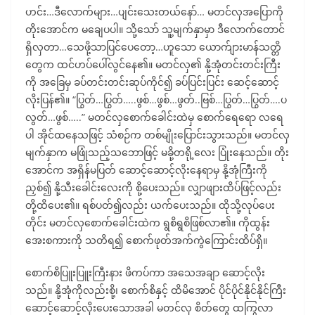
ဟင်း…ဒီလောက်များ…ပျင်းသေးတယ်နော်… မတင်လှအပြောကို
တိုးအောင်က မချေပပါ။ သို့သော် သူ့မျက်နှာမှာ ဒီလောက်တောင်
ရှိလှတာ…သေဖို့သာပြင်ပေတော့…ဟူသော ယောက်ျားမာန်သတ္တိ
တွေက ထင်ဟပ်ပေါ်လွင်နေ၏။ မတင်လှ၏ နို့အုံတင်းတင်းကြီး
ကို အခြေမှ ခပ်တင်းတင်းဆုပ်ကိုင်၍ ခပ်ပြင်းပြင်း ဆေင့်ဆောင့်
လိုးပြန်၏။ “ပြွတ်…ပြွတ်…..ဖွစ်…ဖွစ်…ဖွတ်..ဗြစ်…ပြွတ်…ပြွတ်….ပ
လွတ်…ဖွစ်…..” မတင်လှစောက်ခေါင်းထဲမှ စောက်ရေရော လရေ
ပါ အိုင်ထနေသဖြင့် သံစဉ်က တစ်မျိုးပြောင်းသွားသည်။ မတင်လှ
မျက်နှာက မဖြုံသည့်သဘောဖြင့် မခို့တရို့လေး ပြုံးနေသည်။ တိုး
အောင်က အရှိန်မပြတ် ဆောင့်ဆောင့်လိုးနေရာမှ နို့အုံကြီးကို
ညှစ်၍ နို့သီးခေါင်းလေးကို စို့ပေးသည်။ လျှာဖျားထိပ်ဖြင့်လည်း
တို့ထိပေး၏။ ရစ်ပတ်၍လည်း ယက်ပေးသည်။ ထိုသို့လုပ်ပေး
တိုင်း မတင်လှစောက်ခေါင်းထဲက ရွစိရွစိဖြစ်လာ၏။ ကိုထွန်း
အေးစကားကို သတိရ၍ စောက်ဖုတ်အက်ကွဲကြောင်းထိပ်ရှိ။
စောက်စိပြူးပြူးကြီးနား ဖိကပ်ကာ အသေအချာ ဆောင့်လိုး
သည်။ နို့အုံကိုလည်းစို့၊ စောက်စိနှင့် ထိမိအောင် ပိုင်ပိုင်နိုင်နိုင်ကြီး
ဆောင့်ဆောင့်လိုးပေးသောအခါ မတင်လှ စိတ်တွေ ထကြွလာ