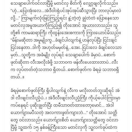
သေချာပေါက်ဝင်လာပြီမို့ မတင်လှ စိတ်ကို လျှော့ချလိုက်သည်။
“ဟဲ့…ပြောအုံးလေ…အဲဒီဝါးရုံပင်အုပ်အုပ်ဆီသွားပြီး ဘာလုပ်မှာလဲ
လို့…” ကြာမျက်လုံးဖြင့်ကြည့်ရင်း နွဲ့တဲ့တဲ့ ချွဲတဲတဲ ပြောနေသော
မတင်လှအမူအယာကိုကြည့်၍ တိုးအောင် အူယားလာသည်။ သူ
တို့၏ ကာမဆရာကြီး ကိုထွန်းအေးစကားကို ကြားယောင်မိသည်။
“မိန်းမဆိုတာ အမူမျိုးကွ…ခံချင်ပါလျက်နဲ့ ဟန်လုပ်ပြီး ငြင်းချင်
ငြင်းနေတာ..ဒါကို အဟုတ်မမှတ်နဲ့…အေး..ငြင်းလေ ခံချင်လေသာ
မှတ်…သူတို့က အခံမျိုး လုပ်ရင် သေချာပေါက် ခံမှာပဲ…စောက်
ဖုတ်ဆိုတာ လီးအလိုးခံဖို့ သဘာဝက ဖန်တီးပေးထားတာပဲ…လီး
က လုပ်တတ်တဲ့သဘာဝ ရှိတယ်..စောက်ဖုတ်က ခံရမဲ့ သဘာဝရှိ
တယ်..။
ခံရမဲ့စောက်ဖုတ်ကြီး ရှိပါလျက်နဲ့ လီးက မလိုးတတ်ဘူးဆိုရင် အဲ
ဒါ လီးဖျင်းလီးညံ့ပဲ..၊ အဲဒီလီးဖျင်းလီးညံ့ကြီး ကိုယ့်ပေါင်ကြားမှာ
ကပ်နေရင် ပုဆိုးချွတ်ပြီး ထမီသာဝတ်ထားတော့မောင်… အဲဒါ
ယောက်ျားမပီသတဲ့ အလကားဖွတ်ကျားဘဲ…” တိုးအောင် သတ္တိ
တွေ ဝင်လာသည်။ ယောက်ျားစိတ် ယောက်ျားသတ္တိတွေ ဝင်လာ
ပြီမို့ သူ့ထက် ၁၅ နှစ်ခန့်ကြီးသော မတင်လှကို သူ့လက်ခုပ်ထဲက