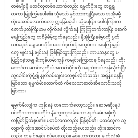
တစ်မျိုးမို့ မတင်လှတစ်ယောက်လည်း ရမ္မက်ပိုးတွေ တရွရွ
ထကာ မြူးကြွနေပါ၏။ သို့သော် နှစ်သားကျပြီးသော အအိုမမို့
တိုးအောင်လောက်တော့ ဣန္ဒြေမမဲ့ပါ။ သို့ပေငြား ပေါင်ကြားက
စောက်ဖုတ်ကြီးမှာမူ လှိုက်ခနဲ လှိုက်ခနဲ ကြွကြွတက်လာပြီး စောက်
ရေကြည်တွေ တစိမ့်စိမ့်ထွက်နေသည်။ နို့အုံကြီးနှစ်မွှာကို ပွတ်
သပ်ဆုတ်ချေပေးတိုင်း စောက်ဖုတ်အုံအတွင်းက အကြောမျှင်
တွေ ဖျင်းခနဲ ဖျင်းခနဲ ဖြစ်ဖြစ်သွားကြသည်။ ကာမဆန္ဒတွေ မ
ပြည့်ဝခဲ့သမျှ မီးကုန်ယမ်းကုန် ကမျင်းကြောထချင်နေသည်။ တိုး
အောင်က မတင်လှကိုယ်အထက်ပိုင်းကို အနည်းငယ်လှန်လိုက်ပြီး
သူ့ခေါင်းကိုငုံ့၍ နှုတ်ခမ်းချင်းတေ့စုပ်လိုက်သည်။ အရှိန်ရနေပြီ
ဖြစ်သော ရမ္မက်မီးတောက်ထဲ ကိလေသာဓာတ်ဆီလောင်းသလို
ဖြစ်ကာ။
ရမ္မက်မီးလျှံက ဟုန်းခနဲ ထတောက်တော့သည်။ ဆေးမဆိုးရပဲ
ပင်ကိုသဘာဝအတိုင်း နီထွေးထူအမ်းသော နှုတ်ခမ်းအစုံကို
တပြွတ်ပြွတ်စုပ်၏။ မတင်လှကလည်း ပြန်စုပ်၏။ မတင်လှက သူ့
လျှာကို တိုးအောင်ပါးစပ်ထဲ ထိုးထည့်ပေးသည်။ တိုးအောင်က
လည်း တမျှင်းမျှင်း စုပ်ပေးသည်။ နှစ်ယောက်သား မျက်လုံးစုံ