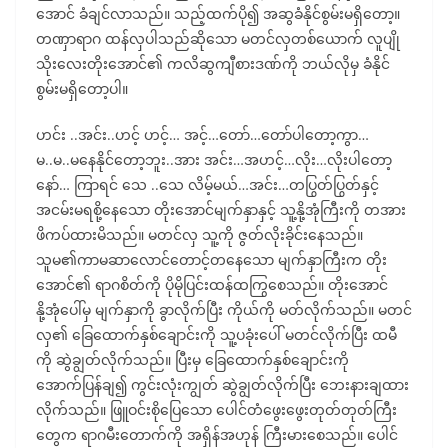
အောင် ခံချင်လာသည်။ သည့်ထက်ပို၍ အဆွခံနိုင်စွမ်းမရှိတော့။
တဏှာရာဂ ထန်လှပါသည်ဆိုသော မတင်လှတစ်ယောက် လူပျို
သိုးလေးတိုးအောင်၏ ကလိဆွကျီစားဒဏ်ကို ဘယ်လိုမှ ခံနိုင်
စွမ်းမရှိတော့ပါ။
ဟင်း ..အင်း..ဟင့် ဟင့်… အင့်…တော်…တော်ပါတော့ကွာ…
မ..မ..မနေနိုင်တော့ဘူး..အား အင်း…အဟင့်…လိုး…လိုးပါတော့
နော်… ကြာရင် သေ ..သေ လိမ့်မယ်…အင်း…တပြွတ်ပြွတ်နှင့်
အငမ်းမရစို့နေသော တိုးအောင်မျက်နှာနှင့် သူ့နို့အုံကြီးကို တအား
ဖိကပ်ထားမိသည်။ မတင်လှ သူ့ကို ဇွတ်လိုးခိုင်းနေသည်။
သူမ၏ကာမဆာလောင်တောင့်တနေသော မျက်နှာကြီးက တိုး
အောင်၏ ရာဂစိတ်ကို ပိုမိုပြင်းထန်ထကြွစေသည်။ တိုးအောင်
နို့အုံပေါ်မှ မျက်နှာကို ခွာလိုက်ပြီး ကိုယ်ကို မတ်လိုက်သည်။ မတင်
လှ၏ ခြေထောက်နှစ်ချောင်းကို သူ့ပခုံးပေါ် မတင်လိုက်ပြီး ထမီ
ကို ဆွဲချွတ်လိုက်သည်။ ပြီးမှ ခြေထောက်နှစ်ချောင်းကို
အောက်ပြန်ချ၍ ကွင်းလုံးကျွတ် ဆွဲချွတ်လိုက်ပြီး ဘေးနားချထား
လိုက်သည်။ ဖြူဝင်းစိုပြေသော ပေါင်တံဖွေးဖွေးတုတ်တုတ်ကြီး
တွေက ရာဂမီးတောက်ကို အရှိန်အဟုန် ကြီးမားစေသည်။ ပေါင်