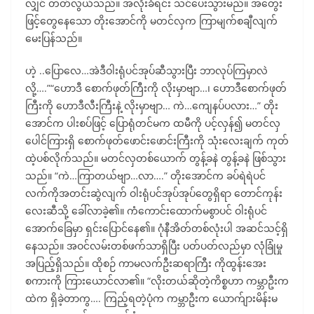
လျှင် တတ်လွယ်သည်။ အလိုးခံရင်း သင်ပေးသွားမည်။ အတွေး
ဖြင့်တွေနေသော တိုးအောင်ကို မတင်လှက ကြာမျက်စချီလျက်
မေးပြန်သည်။
ဟဲ့ ..ပြောလေ…အဲဒီဝါးရုံပင်အုပ်ဆီသွားပြီး ဘာလုပ်ကြမှာလဲ
လို့….”“ဟောဒီ စောက်ဖုတ်ကြီးကို လိုးမှာဗျာ…၊ ဟောဒီစောက်ဖုတ်
ကြီးကို ဟောဒီလီးကြီးနဲ့ လိုးမှာဗျာ… ကဲ…ကျေနပ်ပလား…” တိုး
အောင်က ပါးစပ်ဖြင့် ပြောရုံတင်မက ထမီကို ပင့်လှန်၍ မတင်လှ
ပေါင်ကြားရှိ စောက်ဖုတ်ဖောင်းဖောင်းကြီးကို သုံးလေးချက် ကုတ်
ထဲ့ပစ်လိုက်သည်။ မတင်လှတစ်ယောက် တွန့်ခနဲ တွန့်ခနဲ ဖြစ်သွား
သည်။ “ကဲ…ကြာတယ်ဗျာ…လာ….” တိုးအောင်က ခပ်ရဲရဲပင်
လက်ကိုအတင်းဆွဲလျက် ဝါးရုံပင်အုပ်အုပ်တွေရှိရာ တောင်ကုန်း
လေးဆီသို့ ခေါ်လာခဲ့၏။ ကံကောင်းထောက်မစွာပင် ဝါးရုံပင်
အောက်ခြေမှာ ရှင်းပြောင်နေ၏။ ဂုံနီအိတ်တစ်လုံးပါ အဆင်သင့်ရှိ
နေသည်။ အဝင်လမ်းတစ်ဖက်သာရှိပြီး ပတ်ပတ်လည်မှာ လုံခြုံမှု
အပြည့်ရှိသည်။ ထိုစဉ် ကာမလက်ဦးဆရာကြီး ကိုထွန်းအေး
စကားကို ကြားယောင်လာ၏။ “လိုးတယ်ဆိုတဲ့ကိစ္စဟာ ကမ္ဘာဦးက
ထဲက ရှိခဲ့တာကွ…. ကြည့်ရတဲ့ပုံက ကမ္ဘာဦးက ယောက်ျားမိန်းမ