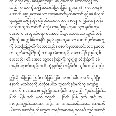
ကိုယ်လုံး ထူပူဖိန်းရှိန်းသွားပြီး မီးပွင့်မတတ် ကောင်းလွန်းလှ
သည်။ ပါးစပ်ကိုဟ၍ အသက်ပြင်းပြင်း ရှူနေရ၏။ ကလေးနှစ်
ယောက် မွေးဖူးထားသော အအိုစောက်ဖုတ်တောင် နင့်ခနဲ ခံလိုက်
ရသည်။ တရှိန်ထိုး တိုးဝင်လာေသော အဟုန်က ပြင်းထန်လွန်း
သည့်အတွက် တစ်ကိုယ်လုံး တဖျပ်ဖျပ် လူးခါသွားရ၏။ တိုး
အောင်က အဆုံးထိရောက်အောင် ဖိသွင်းထားသော သူ့လီးတန်
ကြီးကို ခေတ္တစိမ်ထားပြီး နူးညံ့နွေးထွေးသော စောက်ဖုတ်အတွေ့
ကို ခံစားကြည့်လိုက်သေးသည်။ စောက်ဖုတ်အတွင်းသားနုနုတွေ
က သူ့လီးတန်ကြီးကို ဘာမမှု အံတုသည့်သဘောဖြင့် ညှစ်ညှစ်
ပေးသည်။ တိုးအောင် သူ့ဖင်ကြောကြီးကိုရှုံ့၍ လီးကြီးကို ဒစ်
အရင်းရောက်သည်အထိ ဆွဲနှုတ်၍ တရှိန်ထိုး သွင်းထည့်သည်။
ဤသို့ ခပ်ကြမ်းကြမ်း ခပ်ပြင်းပြင်း လေးငါးခါလောက်လုပ်ပြီး
နောက် မတင်လှကိုယ်လုံးပေါ်က သူ့လက်နှစ်ဖက်ကို ကျော်ခွ
ထောက်ကာ အသားကုန်ကြုံးဆောင့်ပါတော့သည်။ “ဖွတ်…ပြွတ်…
ပြွတ်…ဗြစ်..ဒုတ်…ဖွတ်..ပလွတ်…….ပြွတ်…ဗြစ်…ဒုတ်…အင့်..အ…
အမေ့…ကျွတ်…အ..အ…အင့်… အ..အမေ့…အင့်….အ…” အားမာန်
ပါသော ဆောင့်ချက်တွေက အရပ်အနားမရှိ ဒလစပ် သွင်းဆောင့်