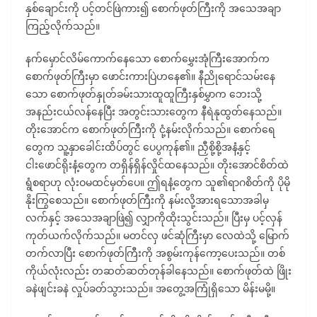
နှစ်ချောင်းကို ပင့်တင်ဖြဲကား၍ စောက်ဖုတ်ကြီးကို အသေအချာ
ကြည့်လိုက်သည်။
နက်မှောင်လိမ်ကောက်နေသော စောက်မွှေးအုံကြီးအောက်က
စောက်ဖုတ်ကြီးမှာ ဖောင်းကားပြဲဟနေ၏။ နီညိုရောင်သမ်းနေ
သော စောက်ဖုတ်နှုတ်ခမ်းသားထူထူကြီးနှစ်မွှာက ဘေးသို့
အနည်းငယ်လန်နေပြီး အတွင်းသားတွေက နီရဲနုထွတ်နေသည်။
တိုးအောင်က စောက်ဖုတ်ကြီးကို ငုံ့နမ်းလိုက်သည်။ စောက်ရေ
တွေက သူ့နှာခေါင်းထိပ်တွင် ပေပွကုန်၏။ ညှီစို့စို့အနံ့နှင့်
ငါးဖောင်ရိုးနံ့တွေက တရှိန်ရှိန်လှိုင်ထနေသည်။ တိုးအောင်စိတ်ထဲ
ရွံစရာဟု လုံးဝမထင်မှတ်ပေ။ ဤရနံ့တွေက သူ၏ရာဂစိတ်ကို ပိုမို
နိုးကြွစေသည်။ စောက်ဖုတ်ကြီးကို နမ်းလို့အားရသောအခါမှ
လက်နှင့် အသေအချာဖြဲ၍ လျှာကိုထိုးသွင်းသည်။ ပြီးမှ ပင့်လှန်
ကုတ်ယက်လိုက်သည်။ မတင်လှ ဖင်ဆုံကြီးမှာ လေထဲသို့ မြောက်
တက်လာပြီး စောက်ဖုတ်ကြီးကို အစွမ်းကုန်ကော့ပေးသည်။ တစ်
ကိုယ်လုံးလည်း တဆတ်ဆတ်တုန်ခါနေသည်။ စောက်ဖုတ်ထဲ ဖြိုး
ခနဲဖျင်းခနဲ လှုပ်ခတ်သွားသည်။ အတွေ့အကြုံရှိသော မိန်းမမို့။