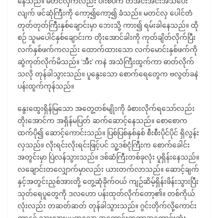
နေသည်။ မတင်လှကလည်း ပါးစပ်က တအင်းအင်းအသံပေး
လျက် ဖင်ဆုံကြီးကို ကော့၍ကော့၍ ခံသည်။ မတင်လှ ပေါင်တံ
တုတ်တုတ်ကြီးနှစ်ချောင်းမှာ ဘေးသို့ ကား၍ ရမ်းခါနေသည်။ ထို
စဉ် သူမပေါင်နှစ်ချောင်းက တိုးအောင်ခါးကို ကုတ်ချိတ်လိုက်ပြီး
လက်နှစ်ဖက်ကလည်း ထောက်ထားသော လက်မောင်းနှစ်ဖက်ကို
ဆွဲကုတ်လိုက်မိသည်။ ‘အီး’ ကနဲ အသံကြီးထွက်ကာ ဓာတ်လိုက်
သလို တုန်ခါသွားသည်။ ပူနွေးသော စောက်ရေတွေက ဗလွတ်ခနဲ
ပန်းထွက်ကုန်သည်။
နွေးထွေးရှိန်မြသော အတွေ့တစ်မျိုးကို ခံစားလိုက်ရသော်လည်း
တိုးအောင်က အရှိန်မပြတ် ဆက်ဆောင့်နေသည်။ စောစောက
ထက်ပို၍ ဆောင့်ကောင်းသည်။ ပြစ်ပြစ်နှစ်နှစ် စီးစီးပိုင်ပိုင် ရှိလွန်း
လှသည်။ လိုးရင်းလိုးရင်းဖြင့်ပင် သူ့ဒစ်ငုံကြီးက စောက်ခေါင်း
အတွင်းမှာ ပြဲလန်သွားသည်။ ဒစ်ဆံကြီးတစ်ခုလုံး ပူရှိန်းနေသည်။
လချောင်းတလျှောက်မှာလည်း ယားတက်လာသည်။ ဆောင့်ချက်
နှင့်အတွင်းညှစ်အားတို့ တွေ့ဆုံခိုက်ဝယ် ကျဉ်ဆိမ့်ရှိန်းဖိန်းသွားပြီး
သုတ်ရေပူတွေကို ဒလဟော ပန်းထုတ်လိုက်တော့၏။ တစ်ကိုယ်
လုံးလည်း တဆတ်ဆတ် တုန်ခါသွားသည်။ ဂွင်းတိုက်လို့ကောင်း
တာနှင့် လားလားမှမတူသော အကောင်းတကာ့အကောင်းဆုံး