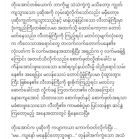
တိုးအောင်တစ်ယောက် ဘာကိုမျှ သဲသဲကွဲကွဲ မသိတော့၊ ကျွတ်
ကျသွားသော ပုဆိုးစကို လှမ်းဆွဲလိုက်သော်လည်း မမှီတော့။
ပုဆိုးကျွတ်ကျသွားသည်နှင့် မာန်ဟုန်ပြင်းသော လီးတန်ကြီးမှာ
ဒုံးကျည်ကြီးတစ်စင်းပမာ အထက်သို့ ထောင်ကော့ကာ တောင်
မတ်နေသည်။ လီးတန်ကြီးကို ကြည့်ရင်း မတင်လှမျက်လုံးတွေ
က ကိလေသာအရောင်တွေ တလက်လက်တောက်ပနေ၏။
လုံးပတ်က ၆ လက်မအနေအထားရှိပြီး အရှည်က ၇ လက်မခန့်ရှိ
ကြောင်း အတတ်သိလိုက်သည်။ စောက်ဖုတ်လှိုဏ်ခေါင်း မ
ကိန်းအောင်းဖူးသေးသော အော်ရဂျင်နယ်လီးမို့ ဝါညိုရောင်သမ်း
နေ၏။ အရေပြား မလန်သေးပဲ တောင်ပို့မှိုကြီးပမာ ငုံထွားထွား
ကြီး ဖြစ်နေ၏။ လီးတန်ကြီးကို စူးစိုက်ကြည့်ရင်း မတင်လှ
စောက်ခေါင်းထဲ လှိုက်ခနဲ ကြွတက်လာ၏။ လီးအကြောင်း
နောကျေအောင် သိထားသော စောက်ဖုတ်နှင့် စောက်ဖုတ်အရသာ
မခံစားဖူးသေးသော လီးတို့၏။ ကာမစစ်ပွဲမှာ ပြင်းထန်စွာ ဆင်နွှဲ
ကြတော့မည့် အနေအထားတွင် ရှိနေလေပြီ။
တိုးအောင်က ပုဆိုးကို ကပျာကယာ ကောက်ဝတ်လိုက်ပြီး …
“မမ…ကျနော် မနေနိုင်တော့ဘူးဗျာ…” တုန်ခါအက်ကွဲသော အသံ