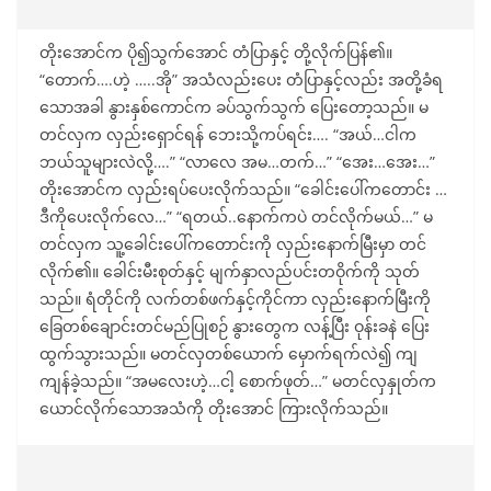
တိုးအောင်က ပို၍သွက်အောင် တံပြာနှင့် တို့လိုက်ပြန်၏။
“တောက်….ဟဲ့ …..အို” အသံလည်းပေး တံပြာနှင့်လည်း အတို့ခံရ
သောအခါ နွားနှစ်ကောင်က ခပ်သွက်သွက် ပြေးတော့သည်။ မ
တင်လှက လှည်းရှောင်ရန် ဘေးသို့ကပ်ရင်း…. “အယ်…ငါက
ဘယ်သူများလဲလို့….” “လာလေ အမ…တက်…” “အေး…အေး…”
တိုးအောင်က လှည်းရပ်ပေးလိုက်သည်။ “ခေါင်းပေါ်ကတောင်း …
ဒီကိုပေးလိုက်လေ…” “ရတယ်..နောက်ကပဲ တင်လိုက်မယ်…” မ
တင်လှက သူ့ခေါင်းပေါ်ကတောင်းကို လှည်းနောက်မြီးမှာ တင်
လိုက်၏။ ခေါင်းမီးစုတ်နှင့် မျက်နှာလည်ပင်းတဝိုက်ကို သုတ်
သည်။ ရံတိုင်ကို လက်တစ်ဖက်နှင့်ကိုင်ကာ လှည်းနောက်မြီးကို
ခြေတစ်ချောင်းတင်မည်ပြုစဉ် နွားတွေက လန့်ပြီး ဝုန်းခနဲ ပြေး
ထွက်သွားသည်။ မတင်လှတစ်ယောက် မှောက်ရက်လဲ၍ ကျ
ကျန်ခဲ့သည်။ “အမလေးဟဲ့…ငါ့ စောက်ဖုတ်…” မတင်လှနှုတ်က
ယောင်လိုက်သောအသံကို တိုးအောင် ကြားလိုက်သည်။