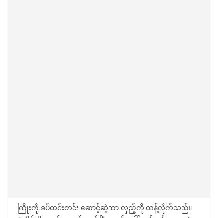
ကြိုးကို ခပ်တင်းတင်း ဆောင့်ဆွဲကာ လှည့်ကို တန့်လိုက်သည်။