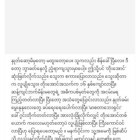
နှုတ်ဆော့မိမှတော့ မထူးတော့ပေ။ သူကလည်း စိန်ခေါ်ပြီလေ။ ဒီ
တော့ ဘွာခတ်နေလို့ ညံ့ရာကျသွားမှာပေါ့။ ဤသို့ပင် ‘တိုးအောင်’
ဆုံးဖြတ်လိုက်သည်။ သွေးက စကားပြောလာသည်။ သွေးဆိုတာ
က လူပျိုသွေး။ တိုးအောင်အသက်က ၁၆ နှစ်ကျော်လာပြီ။
ဆန့်ကျင်ဘက်မိန်းမတွေရဲ့ အဓိကပစ်မှတ်တွေကို အငမ်းမရ
ကြည့်တတ်လာပြီ။ ပြီးတော့ အသံတွေပြောင်းလာသည်။ နှုတ်ခမ်း
မွှေးနုနုလေးတွေ ခပ်ရေးရေးပေါက်လာပြီ။ ‘မာစတာဘေးရှင်း’
ခေါ် ဂွင်းတိုက်တတ်လာပြီ။ အားလုံးခြုံလိုက်လျှင် တိုးအောင်တစ်
ယောက် ကလေးမဟုတ်တော့ပဲ လူပျိုဖြစ်လာပြီ။ ကြီးကောင်ဝင်
လာပြီဟု ပြောရပေတော့မည် ။ မနက်ပိုင်းက သူ့အမေကို မြစ်ဆိပ်
သို့ လှည်းနှင့်လိုက်ပို့ပြီး အပြန်တွင် မတင်လှနှင့် တွေ့၏။ တွေ့