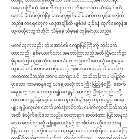
အရသာကြီးကို ခံစားလိုက်ရသည်။ တိုးအောင်က ဆီးခုံချင်းထိ
အောင် ဖိကပ်လိုက်ပြီး မတင်လှဗိုက်ပေါ်မှောက်ကာ မှိန်းနေလိုက်
သည်။ လရေတွေက ယခုအချိန်ထိ ဖျစ်ခနဲ ဖျစ်ခနဲ ထွက်နေတုန်း။
ထွက်တိုင်းထွက်တိုင်း သိမ့်ခနဲ သိမ့်ခနဲ တုန်ခါသွားသည်။
မတင်လှကလည်း တိုးအောင်၏ ကျောပြင်ကြီးကို သိုင်းဖက်
ထားသည်။ နှစ်ယောက်သား အတော်ကြာသည်အထိ ငြိမ်သက်စွာ
မှိန်းနေကြသည်။ တိုးအောင်လီးက တခြားလီးတွေလို ပျော့ခွေမ
သွားဘဲ တင်းတင်းတောင့်တောင့် ဖြစ်နေသေးသည်ကို မတင်လှ
သတိထားမိသည်။ အာဂယောက်ျားပင်။ ဘယ်တုန်းကမှ မပြည့်ဝ
ဖူးသော ကာမဆန္ဒတွေ ယနေ့ တလုံးတဝကြီး ပြည့်ခဲ့ရပြီ။ စောက်
ရေပူတွေ ဒလဟောထွက်၍ ကျေနပ်အားရစွာ ပြီးခဲ့ရသည်။ သို့
တိုင် မကျေနပ်နိုင်ချင်သေး။ သည်လီးမျိုးနှင့် သည်အခွင့်အရေး
မျိုး ရဖို့မလွယ်။ စောက်ဖုတ်အုံတစ်ခုလုံး ပေါက်ကွဲစုတ်ပြတ်သည်
အထိ ခံလိုက်ချင်သေးသည်။ တဏှာရာဂ ဓာတ်ခံအား ပြင်းထန်လှ
သော မတင်လှအဖို့ ဤမျှတွေးရုံနှင့် ရာဂစိတ်က လှိုင်းထလာရ
ပြန်သည်။ ရာဂလှိုင်းထလာသည်နှင့် စောက်ဖုတ်ကြီးက ဖောင်းကြွ
လာပြန်သည်။ “ဘယ့်နှယ်လဲ..ကိုယ်တော်လေး… အားအင်ကုန်ခမ်း