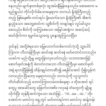
နေသည်။ မျက်နှာတစ်ခုလုံး ထူအမ်းနီမြန်းနေသည်။ စောစောက မ
ရည်ရွယ်ပဲ ကိုင်လိုက်မိသောနေရာက တကယ် နို့အုံကြီးတည့်
တည့် ဖြစ်နေ၏။ တင်းရင်း မို့မောက်သော နို့အုံကြီး၏ အိစက်
နူးညံ့သော အတွေ့ဓာတ်က သူ့စိတ်ကို တဖျပ်ဖျပ် လှုပ်ခါသွား
စေသည်။ စိတ်ကို ထကြွစေသော အမြင်အာရုံက အဆင့်ဆင့်
ဓာတ်ခိုက်ကာ ရမ္မက်သွေးတွေ ပူနွေးဆူကြွလာပြီး။
ဒုတ်နှင့် အတို့ခံရသော မြွေဟောက်တစ်ကောင်ကဲ့သို့ သူ့ပေါင်
ကြားက လီးတန်ကြီးမှာ ဆတ်ခနဲ ဆတ်ခနဲ မတ်တောင်လာသည်။
ယခင်က မည်သို့မျှ မထူးခြားလှသော်လည်း သဘာဝအားဖြင့်
စောက်ဖုတ်အနံ့ကို ခံတတ်လာသော လီးတန်ကြီးမှာ စောက်ဖုတ်
အနံ့ ရလာပြီဖြစ်၍ ထိန်းချုပ်တားဆီး၍ မရနိုင်အောင် ပို၍လွန်ကဲ
လာသည်။ ပြီးတော့ နေရာကလည်း တကယ့်ကို လူသူကင်း
တိတ်ဆိတ်သည့် တောင်ကြားလမ်းတစ်နေရာ..။ တိုးအောင် ရင်
တွေပူ အာခေါင်တွေ ခြောက်လာ၏။ ဂလုခနဲ တံတွေးကို မျိုချ
လိုက်ပြီး တုန်ရီအက်ကွဲသော အသံဖြင့်… “ကဲ…မမ …ထ..” တိုး
အောင်က မတင်လှ ရှေ့တွင် မတ်တပ်ရပ်ကာ မတင်လှ ဆန့်တန်း
ပေးသော လက်နှစ်ဖက်ကို ဆွဲမထူပေး၏။ မျက်နှာချင်းဆိုင်မိ