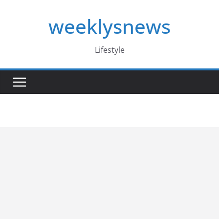
Skip
weeklysnews
to
content
Lifestyle