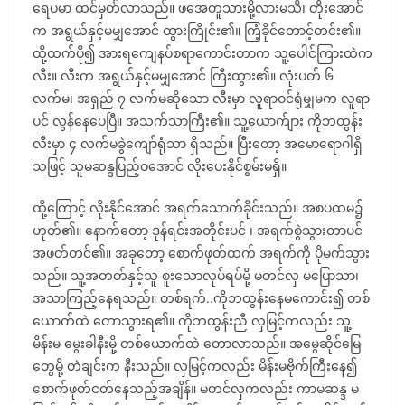
ရေပမာ ထင်မှတ်လာသည်။ ဖအေတူသားမို့လားမသိ၊ တိုးအောင်
က အရွယ်နှင့်မမျှအောင် ထွားကြိုင်း၏။ ကြံ့ခိုင်တောင့်တင်း၏။
ထို့ထက်ပို၍ အားရကျေနပ်စရာကောင်းတာက သူ့ပေါင်ကြားထဲက
လီး။ လီးက အရွယ်နှင့်မမျှအောင် ကြီးထွား၏။ လုံးပတ် ၆
လက်မ၊ အရှည် ၇ လက်မဆိုသော လီးမှာ လူရာဝင်ရုံမျှမက လူရာ
ပင် လွန်နေပေပြီ။ အသက်သာကြီး၏။ သူ့ယောက်ျား ကိုဘထွန်း
လီးမှာ ၄ လက်မခွဲကျော်ရုံသာ ရှိသည်။ ပြီးတော့ အမောရောဂါရှိ
သဖြင့် သူမဆန္ဒပြည့်ဝအောင် လိုးပေးနိုင်စွမ်းမရှိ။
ထို့ကြောင့် လိုးနိုင်အောင် အရက်သောက်ခိုင်းသည်။ အစပထမ၌
ဟုတ်၏။ နောက်တော့ ဒုန်ရင်းအတိုင်းပင် ၊ အရက်စွဲသွားတာပင်
အဖတ်တင်၏။ အခုတော့ စောက်ဖုတ်ထက် အရက်ကို ပိုမက်သွား
သည်။ သူ့အတတ်နှင့်သူ စူးသောလုပ်ရပ်မို့ မတင်လှ မပြောသာ၊
အသာကြည့်နေရသည်။ တစ်ရက်..ကိုဘထွန်းနေမကောင်း၍ တစ်
ယောက်ထဲ တောသွားရ၏။ ကိုဘထွန်းညီ လှမြင့်ကလည်း သူ့
မိန်းမ မွေးခါနီးမို့ တစ်ယောက်ထဲ တောလာသည်။ အမွေဆိုင်မြေ
တွေမို့ တဲချင်းက နီးသည်။ လှမြင့်ကလည်း မိန်းမဗိုက်ကြီးနေ၍
စောက်ဖုတ်ငတ်နေသည့်အချိန်။ မတင်လှကလည်း ကာမဆန္ဒ မ