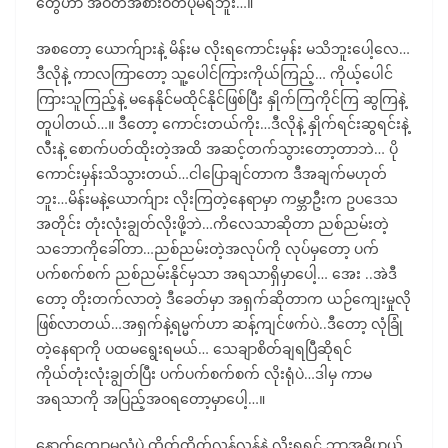
တွေဟာ အဝတ်အစားဝတ်ပုံမရဘူး…။
အစတော့ ယောက်ျားနဲ့ မိန်းမ လိုးရကောင်းမှန်း မသိဘူးပေါ့လေ…
ဒီလိုနဲ့ ကာလကြာတော့ သူ့ပေါင်ကြားကိုယ်ကြည့်… ကိုယ့်ပေါင်
ကြားသူကြည့်နဲ့ မနေနိုင်မထိုင်နိုင်ဖြစ်ပြီး နှိုက်ကြကိုင်ကြ ဆွကြနဲ့
တူပါတယ်…။ ဒီတော့ ကောင်းတယ်ကိုး…ဒီလိုနဲ့ နှိုက်ရင်းဆွရင်းနဲ့
လီးနဲ့ စောက်ပတ်ထိုးတဲ့အထိ အဆင့်တက်သွားတော့တာဘဲ… ပို
ကောင်းမှန်းသိသွားတယ်…ငါပြောချင်တာက ဒီအချက်မဟုတ်
ဘူး…မိန်းမနဲ့ယောက်ျား လိုးကြတဲ့နေရာမှာ ကမ္ဘာဦးက ဥပဒေသ
အတိုင်း တုံးလုံးချွတ်လိုးဖို့ဘဲ…ကိလေသာဆိုတာ ညစ်ညမ်းတဲ့
သဘောကိုခေါ်တာ…ညစ်ညမ်းတဲ့အလုပ်ကို လုပ်မှတော့ ပက်
ပက်စက်စက် ညစ်ညမ်းနိုင်မှသာ အရသာရှိမှာပေါ့… အေး ..အဲဒီ
တော့ တိုးတက်လာတဲ့ ဒီခေတ်မှာ အရှက်ဆိုတာက ယဉ်ကျေးမှုလို
ဖြစ်လာတယ်…အရှက်နဲ့ရမ္မက်ဟာ ဆန့်ကျင်ဖက်ပဲ..ဒီတော့ လုံခြုံ
တဲ့နေရာကို ပထမရွေးရမယ်… သေချာစိတ်ချရပြီဆိုရင်
ကိုယ်တုံးလုံးချွတ်ပြီး ပက်ပက်စက်စက် လိုးရုံပဲ…ဒါမှ ကာမ
အရသာကို အပြည့်အဝရတော့မှာပေါ့…။
နောက်ကျောမလုံပဲ ထိတ်ထိတ်လန့်လန့်နဲ့ လိုးရရင် ဘာအဓိပ္ပာယ်