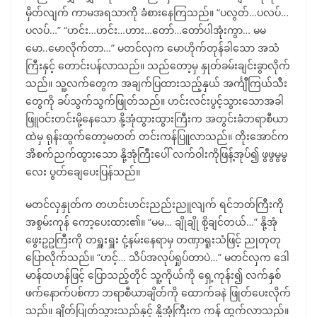
မှိတ်လျက် ကာမအရသာကို ခံစားနေကြသည်။ “ပလွတ်…ပလပ်…
ပလပ်…” “ဟင်း…ဟင်း…ဟား…တော်…တော်ပါအုံးကွာ… မမ
မော..မောလိုက်တာ…” မတင်လှက မောဟိုက်တုန်ခါသော အသံ
ကြီးနှင့် တောင်းပန်လာသည်။ သည်တော့မှ နှုတ်ခမ်းချင်းခွာလိုက်
သည်။ သူ့လက်တွေက အချက်ပြထားသည့်နှယ် အင်္ကျီကြယ်သီး
တွေကို ခပ်သွက်သွက်ဖြုတ်သည်။ ဟင်းလင်းပွင့်သွားသောအခါ
ဖြူဝင်းတင်းမို့နေသော နို့အုံထွားထွားကြီးက အတွင်းခံဘရာစီယာ
ထဲမှ ရုန်းထွက်တော့မတတ် တင်းကန်ပြူလာသည်။ တိုးအောင်က
အိစက်ညက်ထွားသော နို့အုံကြီးပေါ် လက်ဝါးကိုဖြန့်အုပ်၍ ဖွဖွမွမွ
လေး ပွတ်ချေပေးပြန်သည်။
မတင်လှနှုတ်က တဟင်းဟင်းညည်းညူလျက် ရင်ဘတ်ကြီးကို
အစွမ်းကုန် ကော့ပေးထား၏။ “မမ… ချိုချို စို့ချင်တယ်…” နို့အုံ
ဖွေးဥဥကြီးကို တရှူးရှူး ငုံ့နမ်းနေရာမှ တဏှာရူးသံဖြင့် ညုတုတု
ပြောလိုက်သည်။ “ဟင့်… သိပ်အလုပ်ရှုပ်တာပဲ…” မတင်လှက ဒေါ
မာန်ထဟန်ဖြင့် ပြောသည့်တိုင် သူ့ကိုယ်ကို ရှေ့ကုန်း၍ လက်နှစ်
ဖက်နောက်ပစ်ကာ ဘရာစီယာချိတ်ကို ထောက်ခနဲ ဖြုတ်ပေးလိုက်
သည်။ ချိတ်ပြုတ်သွားသည်နှင့် နို့အုံကြီးက ကန် ထွက်လာသည်။