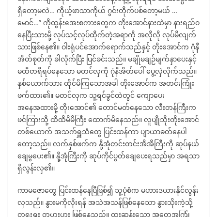
ရှိတော့မလဲ… ကိုယ့်ဖာသာကိုယ် ဂွင်းတိုက်ပစ်တော့မယ် …
မောင်…” ကိုထွန်းအေးစကားတွေက တိုးအောင်နားထဲမှာ နားရည်ဝ
နေပြီးသားမို့ လုပ်သင့်လုပ်ထိုက်တဲ့အရာကို အလိုလို လုပ်မိလျက်
သားဖြစ်နေ၏။ ဝါးရုံပင်အောက်ရောက်သည်နှင့် တိုးအောင်က ဂုံနီ
အိတ်စုတ်ကို ခါလိုက်ပြီး ပြင်ခင်းသည်။ မချိုမချဉ်မျက်နှာပေးနှင့်
မထီတရီရပ်နေသော မတင်လှကို ဂုံနီအိတ်ပေါ် ပွေ့လှဲလိုက်သည်။
နှစ်ယောက်သား ထိုင်မိကြသောအခါ တိုးအောင်က အတင်းကြုံး
ဖက်ထား၏။ မတင်လှက သူ့ရင်ခွင်ထဲတွင် ကျောပေး
အနေအထားမို့ တိုးအောင်၏ တောင်မတ်နေသော လီးတန်ကြီးက
ဖင်ကြားသို့ ထိထိမိမိကြီး ထောက်မိနေသည်။ လူပျိုသိုးတိုးအောင်
တစ်ယောက် အသက်ရှူသံတွေ ပြင်းထန်ကာ ပျာယာခတ်နေပါ
တော့သည်။ လက်နှစ်ဖက်က နို့အုံတင်းတင်းအိအိကြီးကို ဆုပ်နယ်
ချေမွပေး၏။ နို့အုံကြီးကို ဆုပ်ကိုင်ပွတ်ချေပေးရသည်မှာ အရသာ
ရှိလွန်းလှ၏။
ကာမဇောတွေ ပြင်းထန်နေပြီဖြစ်၍ သူ့ပုံစံက မဟားဒယားနိုင်လွန်း
လှသည်။ နွားမကိုလိုးရန် အသဲအသန်ဖြစ်နေသော နွားသိုးကဲ့သို့
တရှူးရှူး တဟူးဟူး ဖြစ်နေသည်။ ထူးဆန်းသော အတွေ့အကြုံ