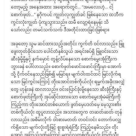
တော့မည့် အနေအထား အရောက်တွင်… “အမလေးဟဲ့… ငါ့
စောက်ဖုတ်…” နဂိုကပင် ကျွတ်လုကျွတ်ခင် ဖြစ်နေသော ထဘီက
ကွင်းလုံးကျွတ် ပုံကျသွားသည်။ ထမီ လျော့ရဲနေမှန်း သိ
သော်လည်း တမင်သက်သက် ဒီအတိုင်းထားခြင်းဖြစ်ရာ။
အခုတော့ သူမ ဆင်ထားသည့်အတိုင်း ကွက်တိ ဝင်လာသည်။ ဖြူ
ဖွေးတုတ်ခိုင်သော ပေါင်တံနှစ်သွယ် အရင်းစပ်ရှိ ဖြူဝင်းသော
ဆီးခုံမို့မို့နှင့် နက်မှောင် တွန့်လိပ်နေသော စောက်မွှေးအုံကြီးက
ဘွားခနဲ ပေါ်လာသည်။ စောက်ဖုတ်ဖောင်းဖောင်းကြီးမှာ အောက်
သို့ ငိုက်ဝင်နေသည်ဖြစ်၍ မမြင်ရ။ မျက်ဝါးထင်ထင် မြင်လိုက်ရ
သော မြင်ကွင်းကြောင့် တိုးအောင်တစ်ကိုယ်လုံး ရမ္မက်အခိုးအလျှံ
တွေ ဟုန်းခနဲ ထလာသည်။ ဝင်းပြောင်ခုံးမို့နေသော ဆီးခုံကြီးနှင့်
စောက်ဖုတ်ကြီးကို အုပ်ဆိုင်းထားသော စောက်မွှေးအုံမဲမဲကြီးကို
ကြည့်ကာ တိုးအောင်တစ်ယောက် ဖွတ်မေ့ပဒတ်မေ့ မေ့သွား၏။
တစ်ကိုယ်လုံး ထူပူလာသည်။ အသားတွေက တဆတ်ဆတ် တုန်
လာသည်။ အစိမ်းလိုက် ဝါးစားမတတ် တဝင်းဝင်း တောက်ပလျှ
က်ရှိသော မျက်လုံးတို့ဖြင့် စူးစူးရဲရဲကြီး ကြည့်နေမိသည်။ တိုး
အောင် အကြည့်ဒဏ်ကြောင့် မတင်လှတစ်ကိုယ်လုံး ကြက်သီး