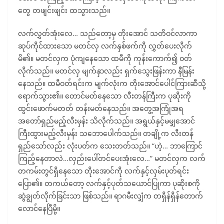
တွေ တဖျင်းဖျင်း ထသွားသည်။
လက်လွှတ်အုံးလေ… သည်တော့မှ တိုးအောင် သတိဝင်လာကာ
ဆုပ်ကိုင်ထားသော မတင်လှ လက်နှစ်ဖက်ကို လွှတ်ပေးလိုက်
မိ၏။ မတင်လှက ပုံကျနေသော ထမီကို ကုန်းကောက်၍ ဝတ်
လိုက်သည်။ မတင်လှ မျက်နှာလည်း ရှက်သွေးဖြန်းကာ နီမြန်း
နေသည်။ ထမီဝတ်ရင်းက မျက်လုံးက တိုးအောင်ပေါင်ကြားဆီသို့
ရောက်သွား၏။ တောင်မတ်နေသော လီးတန်ကြီးက ပုဆိုးကို
ထွင်းဖောက်မတတ် တန်းမတ်နေသည်။ အတွေ့အကြုံအရ
အတော်ရှည်မည့်လီးမှန်း သိလိုက်သည်။ အရွယ်နှင့်မမျှအောင်
ကြီးထွားမည့်လီးမှန်း သဘောပေါက်သည်။ တချို့က လီးတန်
ရှည်သော်လည်း လုံးပတ်က သေးတတ်သည်။ “ဟဲ့… ဘာကြောင်
ကြည့်နေတာလဲ…လှည်းပေါ်တင်ပေးအုံးလေ…” မတင်လှက လက်
တကမ်းတွင်ရှိနေသော တိုးအောင်ကို လက်နှင့်လှမ်းပုတ်ရင်း
ပြော၏။ တကယ်တော့ လက်နှင့်ပုတ်သယောင်ပြုကာ ပုဆိုးစကို
ဆွဲချွတ်လိုက်ခြင်းသာ ဖြစ်သည်။ ရာဂမီးလျှံက တရှိန်ရှိန်တောက်
လောင်နေပြီမို့။