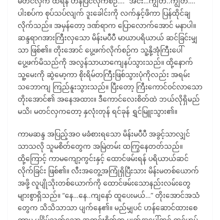
မတင်လှက ထရန် ဟန်ပြင်လိုက်စဉ်…. “အင်း…ကျွတ်..ကျွတ်….”
ပါးစပ်က စုပ်သပ်လျက် ဒူးခေါင်းကို လက်နှင့်ဖိကာ ပြန်ထိုင်ချ
လိုက်သည်။ အမှန်တော့ ဒဏ်ရာက ပြောလောက်အောင် မနာပါ။
ဆန္ဒရာဂအားကြီးလှသော မိန်းမပီပီ မာယာပရိယာယ် ဆင်ခြင်းမျှ
သာ ဖြစ်၏။ တိုးအောင် ပွေ့ဖက်လိုက်စဉ်က သူ့နို့အုံကြီးပေါ်
ပွေ့ဖက်မိသည်ကို အလွန်သာယာကျေနပ်သွားသည်။ ထို့နောက်
သူ့မေးကို ဆွဲမော့ကာ စိုးရိမ်တကြီးဖြစ်သွားပုံကိုလည်း အရမ်း
သဘောကျ ကြည်နူးသွားသည်။ ပြီးတော့ ကြီးကောင်ဝင်လာသော
တိုးအောင်၏ အနေအထား။ ဒီကောင်လေးစိတ်ထဲ ဘယ်လိုရှိမည်
မသိ၊ မတင်လှကတော့ နှလုံးတုန် ရင်ခုန် ရွှင်မြူးသွား၏။
ကာမဆန္ဒ အပြည့်အဝ မခံစားရသော မိန်းမပီပီ အခွင့်သာလျှင်
သာသလို သူမစိတ်တွေက အမြဲတမ်း ထကြွနေတတ်သည်။
ထို့ကြောင့် ကာမကျော့ကွင်းနှင့် ထောင်ဖမ်းရန် ပရိယာယ်ဆင်
လိုက်ခြင်း ဖြစ်၏။ လီးအတွေ့အကြုံရှိပြီးသား မိန်းမတစ်ယောက်
အဖို့ လူပျိုသိုးတစ်ယောက်ကို ထောင်ဖမ်းသောနည်းလမ်းတွေ
များစွာရှိသည်။ “နေ…နေ..ကျနော် ထူပေးမယ်…” တိုးအောင်အသံ
တွေက သိသိသာသာ ပျက်နေ၏။ မည်မျှပင် ဟန်ဆောင်ထားစေ
ကာမူ မငြိမ်သက်သော အတွင်းစိတ်က မျက်နှာပေါ်တွင် ထင်ဟပ်