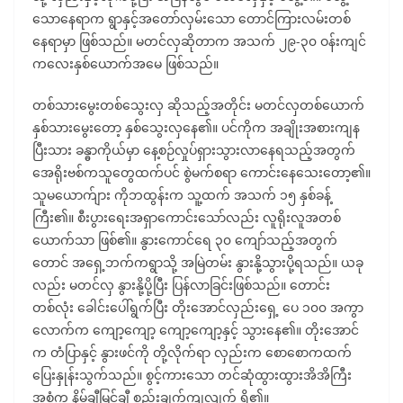
သောနေရာက ရွာနှင့်အတော်လှမ်းသော တောင်ကြားလမ်းတစ်
နေရာမှာ ဖြစ်သည်။ မတင်လှဆိုတာက အသက် ၂၉-၃၀ ဝန်းကျင်
ကလေးနှစ်ယောက်အမေ ဖြစ်သည်။
တစ်သားမွေးတစ်သွေးလှ ဆိုသည့်အတိုင်း မတင်လှတစ်ယောက်
နှစ်သားမွေးတော့ နှစ်သွေးလှနေ၏။ ပင်ကိုက အချိုးအစားကျန
ပြီးသား ခန္ဓာကိုယ်မှာ နေ့စဉ်လှုပ်ရှားသွားလာနေရသည့်အတွက်
အေရိုးဗစ်ကသူတွေထက်ပင် စွဲမက်စရာ ကောင်းနေသေးတော့၏။
သူမယောက်ျား ကိုဘထွန်းက သူ့ထက် အသက် ၁၅ နှစ်ခန့်
ကြီး၏။ စီးပွားရေးအရှာကောင်းသော်လည်း လူရိုးလူအတစ်
ယောက်သာ ဖြစ်၏။ နွားကောင်ရေ ၃၀ ကျော်သည့်အတွက်
တောင် အရှေ့ဘက်ကရွာသို့ အမြဲတမ်း နွားနို့သွားပို့ရသည်။ ယခု
လည်း မတင်လှ နွားနို့ပို့ပြီး ပြန်လာခြင်းဖြစ်သည်။ တောင်း
တစ်လုံး ခေါင်းပေါ်ရွက်ပြီး တိုးအောင်လှည်းရှေ့ ပေ ၁၀၀ အကွာ
လောက်က ကျော့ကျော့ ကျော့ကျော့နှင့် သွားနေ၏။ တိုးအောင်
က တံပြာနှင့် နွားဖင်ကို တို့လိုက်ရာ လှည်းက စောစောကထက်
ပြေးနှုန်းသွက်သည်။ စွင့်ကားသော တင်ဆုံထွားထွားအိအိကြီး
အစုံက နိမ့်ချီမြင့်ချီ စည်းချက်ကျလျက် ရှိ၏။