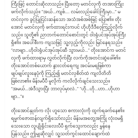
ကြီးဖြင့် တောင်းဆိုလာသည်။ ပြီးတော့ မတင်လှကို တအားကြုံး
ဖက်လိုက်သည်။ “အယ်…ကျစ်…. လမ်းလည်ခေါင်ကြီးမှာ…” မ
တင်လှက ခွင့်ပြုငြင်းဆန်သော အသံအစ်အစ်ဖြင့် ပြော၏။ တိုး
အောင် မတင်လှကို ဖက်ထားရင်းကပင် ဟိုဟိုဒီဒီဝေ့ကြည့်လိုက်
သည်။ သူတို့၏ ညာဘက်တောင်စောင်းတွင် ဝါးရုံပင်အုပ်အုပ်ကြီး
ရှိ၏။ အပေါ်စီးက ကျသဖြင့် သူ့လှည့်ကိုလည်း မြင်နေရသည်။
“လာဗျာ…ဟိုဝါးရုံပင်အုပ်အုပ်ဆီ သွားမယ်…” တိုးအောင်က မတင်
လှကို ဖက်ထားရာမှ လွှတ်လိုက်ပြီး လက်ကိုအတင်းဆွဲခေါ်၏။
တိုးအောင်တစ်ယောက် နွားငတ်ရေကျ အငမ်းမရဖြစ်ကာ
ဖျပ်ဖျပ်လူးနေပုံကို ကြည့်၍ မတင်လှစိတ်ထဲ ကျလိတိတိ
ဖြစ်လာ၏။ မိန်းမပီပီ မူလိုက် ကလိလိုက်ချင်သေးသည်။
“အမယ်…အဲဒီသွားပြီး ဘာလုပ်မှာလဲ..” “ဟို…ဟို…ဟာ…ဟိုဟာ
ဗျာ…”။
တိုးအောင်နှုတ်က လိုး ဟူသော စကားလုံးကို ထွက်ရခက်နေ၏။
ရမ္မက်ဇောထန်လျက်ရှိသော်လည်း မိန်းမအတွေ့အကြုံ လုံးဝမရှိ
သေးသော လူပျိုရိုင်းလေးပီပီ ရှက်သွေးကလည်း မွှန်နေ
ပြန်သည်။ ဤမျှဆိုလျှင် သူ့သတ်ကွင်းထောင်ချောက်ထဲ