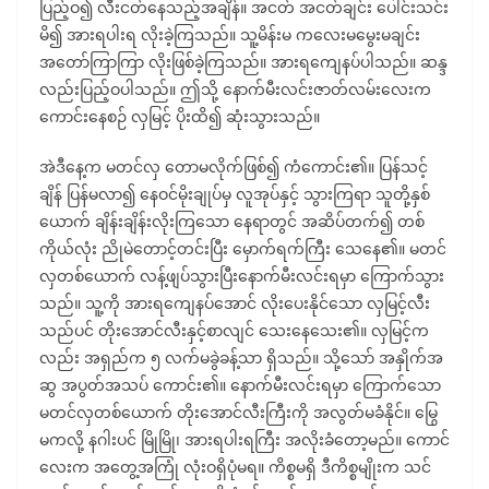
ပြည့်ဝ၍ လီးငတ်နေသည့်အချိန်။ အငတ် အငတ်ချင်း ပေါင်းသင်း
မိ၍ အားရပါးရ လိုးခဲ့ကြသည်။ သူ့မိန်းမ ကလေးမမွေးမချင်း
အတော်ကြာကြာ လိုးဖြစ်ခဲ့ကြသည်။ အားရကျေနပ်ပါသည်။ ဆန္ဒ
လည်းပြည့်ဝပါသည်။ ဤသို့ နောက်မီးလင်းဇာတ်လမ်းလေးက
ကောင်းနေစဉ် လှမြင့် ပိုးထိ၍ ဆုံးသွားသည်။
အဲဒီနေ့က မတင်လှ တောမလိုက်ဖြစ်၍ ကံကောင်း၏။ ပြန်သင့်
ချိန် ပြန်မလာ၍ နေဝင်မိုးချုပ်မှ လူအုပ်နှင့် သွားကြရာ သူတို့နှစ်
ယောက် ချိန်းချိန်းလိုးကြသော နေရာတွင် အဆိပ်တက်၍ တစ်
ကိုယ်လုံး ညိုမဲတောင့်တင်းပြီး မှောက်ရက်ကြီး သေနေ၏။ မတင်
လှတစ်ယောက် လန့်ဖျပ်သွားပြီးနောက်မီးလင်းရမှာ ကြောက်သွား
သည်။ သူ့ကို အားရကျေနပ်အောင် လိုးပေးနိုင်သော လှမြင့်လီး
သည်ပင် တိုးအောင်လီးနှင့်စာလျင် သေးနေသေး၏။ လှမြင့်က
လည်း အရှည်က ၅ လက်မခွဲခန့်သာ ရှိသည်။ သို့သော် အနှိုက်အ
ဆွ အပွတ်အသပ် ကောင်း၏။ နောက်မီးလင်းရမှာ ကြောက်သော
မတင်လှတစ်ယောက် တိုးအောင်လီးကြီးကို အလွတ်မခံနိုင်။ မြွေ
မကလို့ နဂါးပင် မြိုမြို၊ အားရပါးရကြီး အလိုးခံတော့မည်။ ကောင်
လေးက အတွေ့အကြုံ လုံးဝရှိပုံမရ။ ကိစ္စမရှိ ဒီကိစ္စမျိုးက သင်