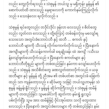
လည်း တွေ့လိုက်ရသည် ။ သဲစုမွန် ဘယ်သူ မှ မရှိတုန်း မွန်မွန် ၏
စောက်ပတ်ထိ ထားသည့် နေရာလေးကို ကောက်နမ်းကြည့်လိုက်
သည် ။ သေးနံလေး ရလိုက်သည် ။
သဲစုမွန် ရင်တွေလည်း တဒိုင်းဒိုင်း ခုန်လာ လေသည် ။ စိတ်တွေ
လည်း လွတ်လာ လေသည် ။ ထို့ကြောင့် တစ်ခန်းလုံးမှ မလျော်ရ
သေးသော အတွင်းခံဘောင်းဘီ နှင့် ထဘီ …. စကတ် နှင့်
ဘောင်းဘီ များကို သီးသန့် လိုက်ကောက်လိုက်သည် ။ ပြီးနောက်
အကျီၤများကို သီးသန့်ကောက်ခါ ရေချိုးခန်း ထဲ အကျီ ၤသီးသ
န့်လျော်ဖွတ်ပေးလိုက်သည် ။ ပြီးနောက် စကတ်များ နှင့်
ဘောင်းဘီတိုရှည် များကို တစ်ထည်ခြင်း နမ်းကာ လျော်ပေးလိုက်
သည် ။ သဲစုမွန် အသိစိတ်တွေ ခဏလွှတ်ထားလိုက်သည် ။ ယခု
ထဘီများ နှင့် မွန်မွန် တို့ ညီအမ ၏ တစ်ပတ်စာ အတွင်းခံ ခြောက်
ထည် သာ ကျန်တော့သည် ။ ဆိုဒ်မတူ သဖြင့် ဘယ်သူ့ဟာမှန်း သဲ
စုမွန် ခန့်မှန်းနိူင်သည် ။ မွန်မွန် ဆိုဒ်ကကြီးသည် ။ သဲစုမွန် ထမိန်
များကို တထည်ခြင်း သူမခေါင်းကို ဆွတ်ကာ နမ်းရှုံ ရူးသွပ်
ပစ်လိုက်ပြီး သူမ အား ထမိန်ဖြင့် ဝိုင်းအုပ်ထား သလို တွေးထား
လေသည် ။ ပြီးနောက် အတွင်းခံလေးများ ကို တစ်ထည်ခြင်း နမ်း