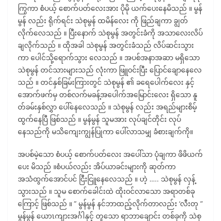
ကြွကာ စံပယ့် စောက်ပတ်လေးအား ပိုမို ယက်ပေးနေမိသည် ။ မွန်
မွန် လည်း ရိုက်ရင်း သဲစုမွန် ထမိန်လေး ကို ဖြည်ချကာ ချွတ်
လိုက်လေသည် ။ ပြီးနောက် သဲစုမွန် အတွင်းခံကို အသာလေးလိပ်
ချလိုက်သည် ။ ထိုအခါ သဲစုမွန် အတွင်းခံသည် လိပ်ဆင်းသွား
ကာ ပေါင်သို့ရောက်သွား လေသည် ။ အပစ်အနာအဆာ မရှိသော
သဲစုမွန် တင်သားများသည် လုံးကာ ဖြူဝင်းပြီး ပြောင်ချောနေလေ
သည် ။ တင်နှစ်ခြမ်းကြားတွင် သဲစုမွန် ၏ ခရေပေါက်လေး နှင့်
အောက်ဖက်မှ တစ်လက်မခန့်အပေါက်အမြောင်းလေး ရှိသော နူ
တ်ခမ်းနှစ်လွှာ ပေါ်နေလေသည် ။ သဲစုမွန် လည်း အရည်များစိမ့်
ထွက်နေပြီ ဖြစ်သည် ။ မွန်မွန် သူမအား လုပ်ချင်တိုင်း လုပ်
နေသည်ကို မသိကျေးကျွန်ပြုကာ ပေါ်လာသမျှ ခံစားချက်ကို။
အပစ်မဲ့သော စံပယ့် စောက်ပတ်လေး အပေါ်သာ ပုံချကာ ဖိဖိယက်
ပေး မိသည် ။စံပယ်လည်း အိပ်ယာခင်းများကို ဆုတ်ကာ
အသံထွက်အောင်ပင် ငြီးငြူနေလေသည် ။ ဟဲ့ ….. သဲစုမွန် လှန့်
သွားသည် ။ သူမ စောက်ခေါင်းထဲ ထိုးဝင်လာသော အရာတစ်ခု
ကြောင့် ဖြစ်သည် ။ ” မွန်မွန် နင်ဘာထည့်လိုက်တာလည်း ‘လီးတု ”
မွန်မွန် ယောၤကျားအင်္ဂါနှင့် တူသော ရာဘာချောင်း တစ်ခုကို သဲစု