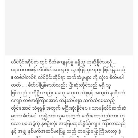
လိင်ပိုင်းဆိုင်ရာ တွင် စိတ်ကျေနပ်မှု မရှိသူ ဟုဆိုနိူင်သလို ….
နောက်တစ်ဖန် လိင်စိတ်အားနည်း သွားပြန်သူလည်း ဖြစ်ပြန်သည်
။ တစ်ခါတစ်ရံ လိင်ပိုင်းဆိုင်ရာ ဆက်ဆံမှုများ ကို လုံးဝ စိတ်မပါ
တတ် …. စိတ်ပါပြန်သော်လည်း ပြီးဆုံးတိုင်သည် မရှိ သူ
ဖြစ်သည် ။ ကိုဦး လည်း ခေသူ မဟုတ် သဲစုမွန် အတွက် နာရီဝက်
ကျော် တစ်နာရီကြာအောင် ထိန်းသိမ်းစွာ ဆက်ဆံပေးသည့်
တိုင်အောင် သဲစုမွန် အတွက် မပြီးဆုံးနိူင်ပေ ။ သာမန်လိင်ဆက်ဆံ
မှုအား စိတ်မပါ ဟူ၍လား သူမ အတွက် မတိုးတော့သည်လား ဟု
သော ပဟေဠိကို နှစ်ဦးလုံး အဖြေမထုတ်နိူင်ခဲ့ကျ ။ ကြာလာသည်
နှင့် အမျှ နှစ်ဖက်အဆင်မပြေမှု သည် တဖြေးဖြေးကြီးမားလှ ခဲ့