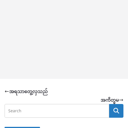
အရသာတွေ့လှသည်
အကိတ္မမ