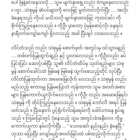
ပေါ် ဖြန့်ခင်းနေသလို … သူမ မျက်နှာရှေ့လည်း ဝဲကျနေလေသည်
။ ဟူး…သဲစုမွန် ဆံပင်များကို လေဖြင့် မှုတ်တင်လိုက်ပြီး …. အလိုး
ခံနေရသည် ကိုပင် မသိသလို မျက်နှာထားဖြင့် ကုတင်ခင်း ကို
စိုက်ကြည့်နေလေသည် ။ ကိုဦး မှာတော့ ပုံမှန်စောင့်လိုး နေရင်း
နာရီဝက်ကျော်ကျော် ရှိလာသည့် အခါ ပြီးချင် လာလေသည် ။
လိင်တံသည် လည်း သဲစုမွန် စောက်ဖုတ် အတွင်းမှ ဝင်သွားချည်
…. တစ်ဝက်ပြန်ထွက်ချည် နှင့် ပူလာလေသည် ။ ကိုဦးလည်း ခပ်
ပြင်းပြင်း ဆောင့်ပစ်ပြီး သူ၏ လိင်တံထိပ်မှ သုတ်ရည်များ သဲစု
မွန် စောက်ခေါင်းထဲ ဗြစ်ခနဲ ဗြစ်ခနဲ ထွက်စေသည့်တိုင် လုပ်ပြီး
လိင်တံပြန်ထုတ်ကာ အမောဖြေလိုက် လေသည် ။ သဲစုမွန် လည်း
မည်သည့် စကားမျှ ပြန်မပြောဘဲ ကုန်းထကာ သူမ အဝတ်အစား
များ ပြန်ကောက်ယူလိုက်လေသည် ။ ကိုဦး လည်း အမောဖြေရင်း
သဲစုမွန် ကို ထိုင်ကြည့်နေလေသည် ။ သဲစုမွန် ဘော်လီ အရင် ပြန်
ဝတ်သည် ။ ပြီးနောက် ပွင့်ရိုက်ဂါဝန်ခရမ်းကို ခေါင်းကနေ စွပ်ချ
သည် ။ ကြမ်းပြင်တွင် ပုံနေသည့် သူမ အတွင်းခံအနီလေး ကိုမှု
ကောက်ယူကာ နမ်းလိုက်ပြီး … ” သေးဆော် နည်းနည်း နံနေပြီ ”
ဟုသာ ပြောပြီး လျော်မည့်အဝတ်ခြင်းထဲ ပစ်ထည့်လိုက်သည် ။