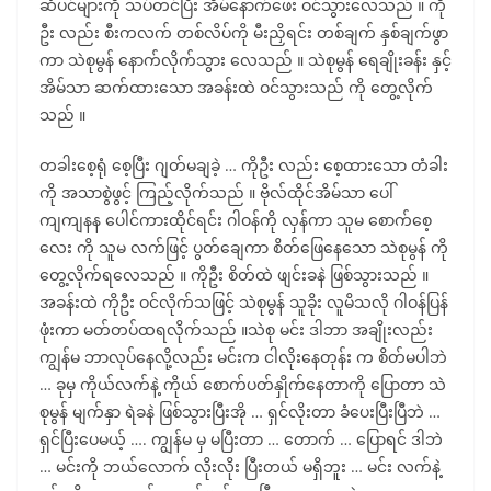
ဆံပင်များကို သပ်တင်ပြီး အိမ်နောက်ဖေး ဝင်သွားလေသည် ။ ကို
ဦး လည်း စီးကလက် တစ်လိပ်ကို မီးညှိရင်း တစ်ချက် နှစ်ချက်ဖွာ
ကာ သဲစုမွန် နောက်လိုက်သွား လေသည် ။ သဲစုမွန် ရေချိုးခန်း နှင့်
အိမ်သာ ဆက်ထားသော အခန်းထဲ ဝင်သွားသည် ကို တွေ့လိုက်
သည် ။
တခါးစေ့ရုံ စေ့ပြီး ဂျတ်မချခဲ့ … ကိုဦး လည်း စေ့ထားသော တံခါး
ကို အသာစွဲဖွင့် ကြည့်လိုက်သည် ။ ဗိုလ်ထိုင်အိမ်သာ ပေါ်
ကျကျနန ပေါင်ကားထိုင်ရင်း ဂါဝန်ကို လှန်ကာ သူမ စောက်စေ့
လေး ကို သူမ လက်ဖြင့် ပွတ်ချေကာ စိတ်ဖြေနေသော သဲစုမွန် ကို
တွေ့လိုက်ရလေသည် ။ ကိုဦး စိတ်ထဲ ဖျင်းခနဲ ဖြစ်သွားသည် ။
အခန်းထဲ ကိုဦး ဝင်လိုက်သဖြင့် သဲစုမွန် သူခိုး လူမိသလို ဂါဝန်ပြန်
ဖုံးကာ မတ်တပ်ထရလိုက်သည် ။သဲစု မင်း ဒါဘာ အချိုးလည်း
ကျွန်မ ဘာလုပ်နေလို့လည်း မင်းက ငါလိုးနေတုန်း က စိတ်မပါဘဲ
… ခုမှ ကိုယ်လက်နဲ့ ကိုယ် စောက်ပတ်နှိုက်နေတာကို ပြောတာ သဲ
စုမွန် မျက်နှာ ရဲခနဲ ဖြစ်သွားပြီးအို … ရှင်လိုးတာ ခံပေးပြီးပြီဘဲ …
ရှင်ပြီးပေမယ့် …. ကျွန်မ မှ မပြီးတာ … တောက် … ပြောရင် ဒါဘဲ
… မင်းကို ဘယ်လောက် လိုးလိုး ပြီးတယ် မရှိဘူး … မင်း လက်နဲ့