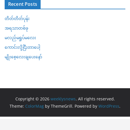
Recent Posts
တိတ်တိတ်ပုန်း
အရသာတစ်ခု
မလည်မရှုပ်မလေး
ကောင်းလို့ငြီးတာပေါ့
မျိုးစေ့လေးချပေးနော်
Copyright © 2026
weeklysnews
. All rights reserved.
Theme:
ColorMag
by ThemeGrill. Powered by
WordPress
.