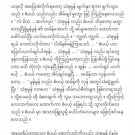
ယခုလို အပြောခံလိုက်ရတော့ သဲစုမွန် မျက်နှာ ရဲကာ ရှက်သွား
သည် ။ စံပယ် သည်လည်း အိမ်ချင်မူးတူး ဖြင့် ကြည့်နေလေသည်
။ ” ကဲ မိသဲ ….ဆက်လုပ် ” သဲစုမွန် လည်း စံပယ် သိမှတော့ မထူး
တော့ပြီမို့မွန်မွန် ၏ ထမိန်အောက် သို့ ဖင်မူးထောင်း ထောင်ကာ
ခေါင်းဝင်ပြီး ယက်ပေးလိုက်သည် ။ ” ကျွတ် ကျွတ် …. သဲစုမွန်
ရယ် ကောင်းလိုက်တာ ” ငါးမိနစ်ခန့်ကြာသော် …. ” စံပယ် ဟာ
ပြောင်းယက်ချင်ပါအုန်း … သဲစုမွန် …. ” သဲစုမွန် လည်း ရင်တွေ
ခုန်လာပြန်သည် ။ စံပယ့် ကိုကြည့်တော့လည်း ပြန်အိပ်ဖို့ ပြင်နေ
လား မသိ တုံးလုံး လှဲနေပြီ ဖြစ်သည် ။ အွန်း …. ယက်ချင် ယက်
ပေါ့ …. စံပယ် ကတော့ အိပ်ချင်နေပြီ …. ထမိန်သာ လှန်ယက်
တော့ …. ” မွန်မွန် လည်း စံပယ့် ထမိန်ကို လှန် အတွင်းခံဆွဲချွတ်
ပြီး ” သဲစုမွန် လာလေ ” သဲစုမွန် သိမ်ငယ်စိတ်များ ဖြစ်လာရသည်
။ သို့ပေမယ့် ထို ခံစားချက် ကို သူမ သဘောကျသည် ။ ထို့ကြောင့်
လေးဘက်လေး ထောက်ကာ စံပယ့် ခြေရင်း သို့ သွားလိုက်လေ
သည် ။ စံပယ် မှာ အသားဖြူသူမို့ ပေါင်တံလေးများ ဖြောင့်စင်းနေ
လေသည် ။
အမွှေးရိပ်ထားသော စံပယ့် စောက်ပတ်ကိုလည်း သဲစုမွန် ငုံ့နမ်း