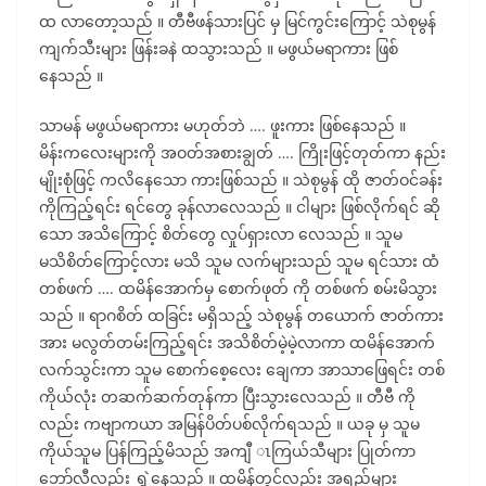
ထ လာတော့သည် ။ တီဗီဖန်သားပြင် မှ မြင်ကွင်းကြောင့် သဲစုမွန်
ကျက်သီးများ ဖြန်းခနဲ ထသွားသည် ။ မဖွယ်မရာကား ဖြစ်
နေသည် ။
သာမန် မဖွယ်မရာကား မဟုတ်ဘဲ …. ဖူးကား ဖြစ်နေသည် ။
မိန်းကလေးများကို အဝတ်အစားချွတ် …. ကြိုးဖြင့်တုတ်ကာ နည်း
မျိုးစုံဖြင့် ကလိနေသော ကားဖြစ်သည် ။ သဲစုမွန် ထို ဇာတ်ဝင်ခန်း
ကိုကြည့်ရင်း ရင်တွေ ခုန်လာလေသည် ။ ငါများ ဖြစ်လိုက်ရင် ဆို
သော အသိကြောင့် စိတ်တွေ လှုပ်ရှားလာ လေသည် ။ သူမ
မသိစိတ်ကြောင့်လား မသိ သူမ လက်များသည် သူမ ရင်သား ထံ
တစ်ဖက် …. ထမိန်အောက်မှ စောက်ဖုတ် ကို တစ်ဖက် စမ်းမိသွား
သည် ။ ရာဂစိတ် ထခြင်း မရှိသည့် သဲစုမွန် တယောက် ဇာတ်ကား
အား မလွတ်တမ်းကြည့်ရင်း အသိစိတ်မဲ့မဲ့လာကာ ထမိန်အောက်
လက်သွင်းကာ သူမ စောက်စေ့လေး ချေကာ အာသာဖြေရင်း တစ်
ကိုယ်လုံး တဆက်ဆက်တုန်ကာ ပြီးသွားလေသည် ။ တီဗီ ကို
လည်း ကဗျာကယာ အမြန်ပိတ်ပစ်လိုက်ရသည် ။ ယခု မှ သူမ
ကိုယ်သူမ ပြန်ကြည့်မိသည် အကျီ ၤကြယ်သီများ ပြုတ်ကာ
ဘော်လီလည်း ရွှဲ့နေသည် ။ ထမိန်တွင်လည်း အရည်များ