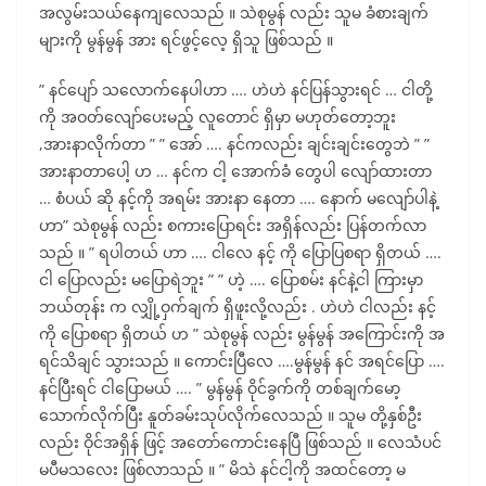
အလွမ်းသယ်နေကျလေသည် ။ သဲစုမွန် လည်း သူမ ခံစားချက်
များကို မွန်မွန် အား ရင်ဖွင့်လေ့ ရှိသူ ဖြစ်သည် ။
” နင်ပျော် သလောက်နေပါဟာ …. ဟဲဟဲ နင်ပြန်သွားရင် … ငါတို့
ကို အဝတ်လျော်ပေးမည့် လူတောင် ရှိမှာ မဟုတ်တော့ဘူး
,အားနာလိုက်တာ ” ” အော် …. နင်ကလည်း ချင်းချင်းတွေဘဲ ” ”
အားနာတာပေါ့ ဟ … နင်က ငါ့ အောက်ခံ တွေပါ လျော်ထားတာ
… စံပယ် ဆို နင့်ကို အရမ်း အားနာ နေတာ …. နောက် မလျော်ပါနဲ့
ဟာ” သဲစုမွန် လည်း စကားပြောရင်း အရှိန်လည်း ပြန်တက်လာ
သည် ။ ” ရပါတယ် ဟာ …. ငါလေ နင့် ကို ပြောပြစရာ ရှိတယ် ….
ငါ ပြောလည်း မပြောရဲဘူး ” ” ဟဲ့ …. ပြောစမ်း နင်နဲ့ငါ ကြားမှာ
ဘယ်တုန်း က လျှို့ဝှက်ချက် ရှိဖူးလို့လည်း . ဟဲဟဲ ငါလည်း နင့်
ကို ပြောစရာ ရှိတယ် ဟ ” သဲစုမွန် လည်း မွန်မွန် အကြောင်းကို အ
ရင်သိချင် သွားသည် ။ ကောင်းပြီလေ ….မွန်မွန် နင် အရင်ပြော ….
နင်ပြီးရင် ငါပြောမယ် …. ” မွန်မွန် ဝိုင်ခွက်ကို တစ်ချက်မော့
သောက်လိုက်ပြီး နူတ်ခမ်းသုပ်လိုက်လေသည် ။ သူမ တို့နှစ်ဦး
လည်း ဝိုင်အရှိန် ဖြင့် အတော်ကောင်းနေပြီ ဖြစ်သည် ။ လေသံပင်
မပီမသလေး ဖြစ်လာသည် ။ ” မိသဲ နင်ငါ့ကို အထင်တော့ မ