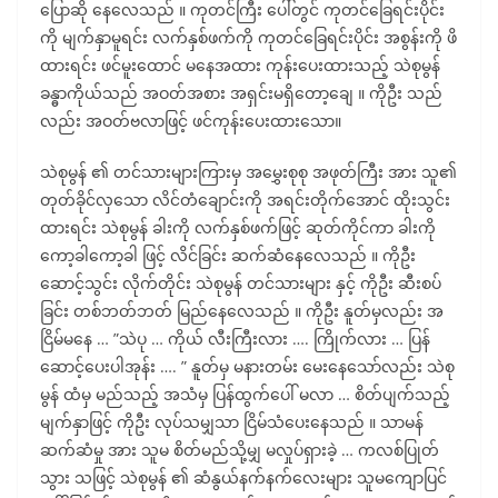
ပြောဆို နေလေသည် ။ ကုတင်ကြီး ပေါ်တွင် ကုတင်ခြေရင်းပိုင်း
ကို မျက်နှာမူရင်း လက်နှစ်ဖက်ကို ကုတင်ခြေရင်းပိုင်း အစွန်းကို ဖိ
ထားရင်း ဖင်မူးထောင် မနေအထား ကုန်းပေးထားသည့် သဲစုမွန်
ခန္ဓာကိုယ်သည် အဝတ်အစား အရှင်းမရှိတော့ချေ ။ ကိုဦး သည်
လည်း အဝတ်ဗလာဖြင့် ဖင်ကုန်းပေးထားသော။
သဲစုမွန် ၏ တင်သားများကြားမှ အမွှေးစုစု အဖုတ်ကြီး အား သူ၏
တုတ်ခိုင်လှသော လိင်တံချောင်းကို အရင်းတိုက်အောင် ထိုးသွင်း
ထားရင်း သဲစုမွန် ခါးကို လက်နှစ်ဖက်ဖြင့် ဆုတ်ကိုင်ကာ ခါးကို
ကော့ခါကော့ခါ ဖြင့် လိင်ခြင်း ဆက်ဆံနေလေသည် ။ ကိုဦး
ဆောင့်သွင်း လိုက်တိုင်း သဲစုမွန် တင်သားများ နှင့် ကိုဦး ဆီးစပ်
ခြင်း တစ်ဘတ်ဘတ် မြည်နေလေသည် ။ ကိုဦး နူတ်မှလည်း အ
ငြိမ်မနေ … ”သဲပု … ကိုယ် လီးကြီးလား …. ကြိုက်လား … ပြန်
ဆောင့်ပေးပါအုန်း …. ” နူတ်မှ မနားတမ်း မေးနေသော်လည်း သဲစု
မွန် ထံမှ မည်သည့် အသံမှ ပြန်ထွက်ပေါ် မလာ … စိတ်ပျက်သည့်
မျက်နှာဖြင့် ကိုဦး လုပ်သမျှသာ ငြိမ်သံပေးနေသည် ။ သာမန်
ဆက်ဆံမှု အား သူမ စိတ်မည်သို့မျှ မလှုပ်ရှားခဲ့ … ကလစ်ပြုတ်
သွား သဖြင့် သဲစုမွန် ၏ ဆံနွယ်နက်နက်လေးများ သူမကျောပြင်