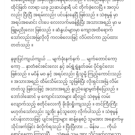
ထိုင်ဖြတ် လာရာ ယခု ညဆယ်နာရီ ပင် တိုက်ခဲ့လေပြီ ။ အလုပ်
လည်း ပြီးပြီ အရမ်းလည်း ပင်ပန်းနေပြီ ဖြစ်သည် ။ သဲစုမွန် မှာ
အရပ်အမောင်း ငါးပေ လေးလက်မခန့်ရှိပြီး အသားအရည် မှာ မ
ဖြူမညိုလေး ဖြစ်သည် ။ ဆံနွယ်များမှာ ကျောအထိရောက်
သော်လည်းအမြဲလိုလို ကလစ်လေးဖြင့် လိပ်တင်ကာ ညှပ်ထား
တတ်သည် ။
နဖူးပြင်ကျယ်ကျယ် …. မျက်ခုံးနက်နက် …. မျက်တောင်ကော့
ကော့ … နှာတံစင်းစင်းလေး နှင့် ခပ်ရွှဲရွှဲနူတ်ခမ်း ပိုင်ရှင်လေး
ဖြစ်သည် ။ မပိန် မဝ နှင့် အရပ်လည်း ရှိသူမို့ ကြည့်ကောင်းသည်
။ အသားအရည် ထိမ်းသိမ်းသည့် သူဖြစ်ပြီး လိုးရှင်းအမြဲ လိမ်း
တတ်သူ ဖြစ်သဖြင့် အသားအရည် နူးညံချောမွတ်စိုပြေသည် ။
ဘော်ဒါဆောင် မှ ကျောင်းသားများ ဆိုလျှင် သဲစုမွန် လမ်း
လျောက်သည့် စတိုင်လေးကို ခိုးခိုးရှိုးကျသည် ။ တင်ကြီးကြီး
မဟုတ်သော်လည်း သူ့အိုး နှင့်သူတော့ လိုက်ပါသည် ။ သဲစုမွန်
ပင်ပန်းလာသဖြင့် ပျင်းကြောများ ဆန့်နေစဉ် သူမအား အနောက်မှ
သိုင်းဖက်ခြင်း ခံလိုက်ရသည် ။ ပြီးပြီလား …. မိန်းမ ….. ကိုယ်
စောင့်နေတာ ကြာလှပြီ …..သဲစုမွန် သူမ အား သိုင်းဖက်လာသော