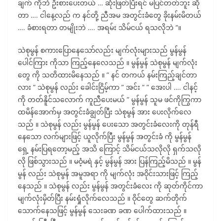
ချက် ကိုဘဲ ဦးစားပေးတယ် … ဆုံးဖြတ်ပြီးရင် မပြင်တတ်ဘူး ဆို
တာ …. ငါနေ့လည် က နင်တို့ ညီအမ အတွင်းခံတွေ ခိုးနမ်းမိတယ်
…. ခံစားရတာ တမျိုးဘဲ …. အရမ်း သိမ်ငယ် ရသလိုဘဲ ”။
သဲစုမွန် စကားပြောနေသော်လည်း မျက်လုံးများသည် မွန်မွန်
ပေါင်ကြား ကိုသာ ကြည့်နေလေသည် ။ မွန်မွန် သဲစုမွန် မျက်လုံး
တွေ ကို သတိထားမိနေသည် ။ ” နင် တကယ် နမ်းကြည့်ချင်တာ
လား ” သဲစုမွန် လည်း ခေါင်းငြိမ့်ကာ ” အင်း ” ” အေးပါ …. ငါနင့်
ကို တတ်နိူင်သလောက် ကူညီပေးမယ် ” မွန်မွန် သူမ ဖင်ကိုကြွကာ
ထမိန်အောက်မှ အတွင်းခံချွတ်ပြီး သဲစုမွန် အား ပေးလိုက်လေ
သည် ။ သဲစုမွန် လည်း မွန်မွန် ပေးသော အတွင်းခံလေးကို တုန်ရီ
နေသော လက်များဖြင့် ယူလိုက်ပြီး မွန်မွန် အတွင်းခံ ကို မွန်မွန်
ရှေ့ နမ်းပြရတော့မည့် အသိ ကြောင့် သိမ်ငယ်သလိုလို ရှက်သလို
လို ဖြစ်သွားသည် ။ မဝံ့မရဲ နှင့် မွန်မွန် အား ပြန်ကြည့်မိသည် ။ မွန်
မွန် လည်း သဲစုမွန် အမူအရာ ကို မျက်လုံး အဝိုင်းသားဖြင့် ကြည့်
နေသည် ။ သဲစုမွန် လည်း မွန်မွန် အတွင်းခံလေး ကို ဆုတ်ကိုင်ကာ
မျက်လုံးမှိတ်ပြီး နမ်းရှုံလိုက်လေသည် ။ ဝိုင်တွေ ဆက်တိုက်
သောက်နေသဖြင့် မွန်မွန် သေးခဏ ခဏ ပေါက်ထားသည် ။