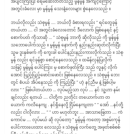
အပျင်းကြီးပြီး ရေမဆေးတတ်သည့် မွန်မွန် အကျင့်ကြောင့်
အတွင်းခံလေး မှာ မွန်မွန် သေးနံ့လေးများ စွဲနေလေသည် ။
ဘယ်လိုလည်း သဲစုမွန် …. ဘယ်လို ခံစားရလည်း ” ရင်တွေခုန်
တယ်ဟာ …. ငါ အတွင်းခံလေးတောင် ဒီလောက် ဖြစ်နေရင် နင့်
စောက်ပတ် ကိုသာဆို … ” သဲစုမွန် ဘာကို ဆိုလိုသည် ကို မွန်မွန်
သဘောပေါက်သည် ။ မွန်မွန် နောက်ကို နည်းနည်းဆုတ်လိုက်ပြီး
သူမ ဒူးနှစ်ဖက် ကို ကွေးခါ ပေါင်နည်းနည်းကားလိုက်သည် ။ သဲစု
မွန် လည်း ရင်ခုန်စွာ စောင့်နေလေသည် ။ ထမိန်လှန်ပြလိုက်
သဖြင့် မွန်မွန် ပေါင်ကြား မှ စောက်ဖုတ်ကြီး သည် လူနှင့် လိုက်
အောင် ပြည့်ပြည့်ဖောင်းဖောင်း ဖြစ်နေလေသည် ။ သဲစုမွန် ဘေး
တွင် စံပယ် အိပ်နေသည် ကို ကြည့်ပြီး ” ဟဲ့ နင့်ညီမ နဲ့ ဖြစ်ပါ့မ
လား ” ” ဖြစ်ပါတယ်ဟာ … လုပ်မည့်သာ လုပ် …. နင် သူ့ဟာ နမ်း
ချင်လည်း ရတယ် …. ငါတို့က ညတိုင်း တယောက်ဟာ တ
ယောက် ကလိနေကျ . နင်ရှိနေလို့ ငြိမ်နေကျတာ ” ” အော် …နင်တို့
လည်း ငါလိုလား …. ” ” ဟာ မဟုတ်ဘူး …. အာသာဖြေတာ …. ကဲ
ကောင်မ …. လုပ်မယ် ဆို လုပ်တော့ ” မွန်မွန် ကတော့ အစွမ်းကုန်
ပေါင်ကားပေးထား လေသည် ။ သဲစုမွန် လက်တွေ့ အဖုတ်စစ်စစ်