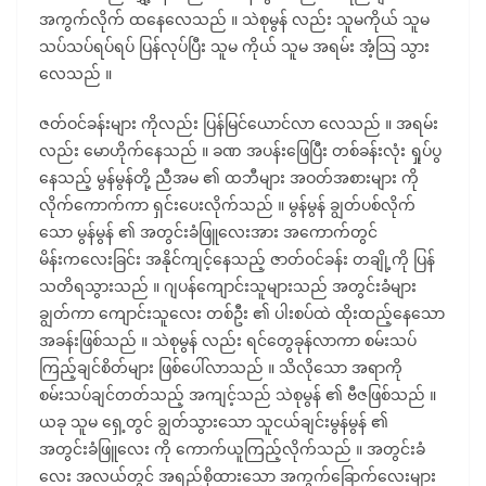
အကွက်လိုက် ထနေလေသည် ။ သဲစုမွန် လည်း သူမကိုယ် သူမ
သပ်သပ်ရပ်ရပ် ပြန်လုပ်ပြီး သူမ ကိုယ် သူမ အရမ်း အံ့သြ သွား
လေသည် ။
ဇတ်ဝင်ခန်းများ ကိုလည်း ပြန်မြင်ယောင်လာ လေသည် ။ အရမ်း
လည်း မောဟိုက်နေသည် ။ ခဏ အပန်းဖြေပြီး တစ်ခန်းလုံး ရှုပ်ပွ
နေသည့် မွန်မွန်တို့ ညီအမ ၏ ထဘီများ အဝတ်အစားများ ကို
လိုက်ကောက်ကာ ရှင်းပေးလိုက်သည် ။ မွန်မွန် ချွတ်ပစ်လိုက်
သော မွန်မွန် ၏ အတွင်းခံဖြူလေးအား အကောက်တွင်
မိန်းကလေးခြင်း အနိုင်ကျင့်နေသည့် ဇာတ်ဝင်ခန်း တချို့ကို ပြန်
သတိရသွားသည် ။ ဂျပန်ကျောင်းသူများသည် အတွင်းခံများ
ချွတ်ကာ ကျောင်းသူလေး တစ်ဦး ၏ ပါးစပ်ထဲ ထိုးထည့်နေသော
အခန်းဖြစ်သည် ။ သဲစုမွန် လည်း ရင်တွေခုန်လာကာ စမ်းသပ်
ကြည့်ချင်စိတ်များ ဖြစ်ပေါ်လာသည် ။ သိလိုသော အရာကို
စမ်းသပ်ချင်တတ်သည့် အကျင့်သည် သဲစုမွန် ၏ ဗီဇဖြစ်သည် ။
ယခု သူမ ရှေ့တွင် ချွတ်သွားသော သူငယ်ချင်းမွန်မွန် ၏
အတွင်းခံဖြူလေး ကို ကောက်ယူကြည့်လိုက်သည် ။ အတွင်းခံ
လေး အလယ်တွင် အရည်စိုထားသော အကွက်ခြောက်လေးများ