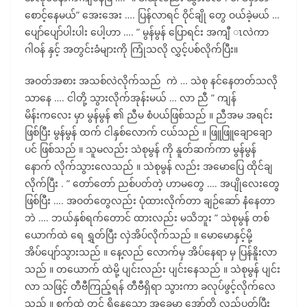
စောင့်နေမယ်” အေးအေး …. ပြန်လာရင် ဝိုင်ချို တွေ ဝယ်ခဲ့မယ် …
ပျော်ပျော်ပါးပါး ပေါ့ဟာ …. ” မွန်မွန် ပြောရင်း အကျီ ၤလဲကာ
ဂါဝန် နှင့် အတွင်းခံများကို ကြုံသလို လွှင့်ပစ်လိုက်ပြီး။
အဝတ်အစား အသစ်လဲလိုက်သည် ကဲ … သဲစု နင်နေတတ်သလို
သာနေ …. ငါတို့ သွားလိုက်အုန်းမယ် … လာ ညီ ” ကျန်
မိန်းကလေး မှာ မွန်မွန် ၏ ညီမ စံပယ်ဖြစ်သည် ။ ညီအမ အရင်း
ဖြစ်ပြီး မွန်မွန် ထက် ငါနှစ်လောက် ငယ်သည် ။ ဖြူဖြူချောချော
ပင် ဖြစ်သည် ။ သူမလည်း သဲစုမွန် ကို နူတ်ဆက်ကာ မွန်မွန်
နောက် လိုက်သွားလေသည် ။ သဲစုမွန် လည်း အမောပြေ ထိုင်ချ
လိုက်ပြီး . ” တော်တော် ညစ်ပတ်တဲ့ ဟာမတွေ …. အပျိုလေးတွေ
ဖြစ်ပြီး …. အဝတ်တွေလည်း ပုံထားလိုက်တာ ချဉ်ဆော် နံနေတာ
ဘဲ …. ဘယ်နှစ်ရက်တောင် ထားလည်း မသိဘူး ” သဲစုမွန် တစ်
ယောက်ထဲ ရေ ရွှတ်ပြီး လှဲအိပ်လိုက်သည် ။ မောမောနှင့်မို့
အိပ်ပျော်သွားသည် ။ နေ့လည် လောက်မှ အိပ်နေရာ မှ ပြန်နိူးလာ
သည် ။ တယောက် ထဲမို့ ပျင်းလည်း ပျင်းနေသည် ။ သဲစုမွန် ပျင်း
လာ သဖြင့် တီဗီကြည့်ရန် တီဗီရှိရာ သွားကာ ခလုပ်ဖွင့်လိုက်လေ
သည် ။ စက်ထဲ တွင် ရှိနေသော အခွေမှာ အော်တို လည်ပတ်ပြီး