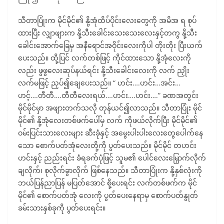
သီတာပြုံးက မိုင်မိုင်၏ နို့အုံထိပ်ပိုင်းလေးတွေကို အမိအ ရ စုပ်
ထားပြီး လျှာဖျားက နို့သီးခေါင်းသေးသေးလေးနှင့်တကွ နို့သီး
ခေါင်းအောက်ခြေမှ အနီရောင်အဝိုင်းလေးကိုပါ တိုးတိုး ပြီးယက်
ပေးသည်။ ထို့ပြင် လက်တစ်ဖြင့် ကိုင်ထားသော နို့အုံလေးကို
လည်း ဖွဖွလေးဆုပ်နယ်ရင်း နို့သီးခေါင်းလေးကို လက် ညှိုး
လက်မဖြင့် ညှပ်၍ချေပေးသည်။ “ ဟင်း….ဟင်း…အင်း…
ဟင့်….တီတီ….တီတီလေးရယ်….ဟင်း….ဟင်း….” ခဏအတွင်း
မိုင်မိုင်မှာ အဖျားတက်သလို တုန်ယင်၍လာသည်။ သီတာပြုံး မိုင်
မိုင်၏ နို့အုံလေးတစ်ဖက်ပေါ်မှ လက် ကိုဖယ်လိုက်ပြီး မိုင်မိုင်၏
ဝမ်းပြင်းသားလေးများ ဆီးခုံနှင့် အမွေးပါးပါးလေးတွေပေါက်နေ
သော စောက်ပတ်အုံလေးတို့ကို ပွတ်ပေးသည်။ မိုင်မိုင် တဟင်း
ဟင်းနှင့် ညည်းရင်း ခံရခက်ပုံဖြင့် သူမ၏ ပေါင်လေးမြှောက်လိုက်
ချလိုက်၊ စုလိုက်ခွာလိုက် ဖြစ်နေသည်။ သီတာပြုံးက နို့နှစ်လုံးကို
ဘယ်ပြန်ညာပြန် မပြတ်အောင် စို့ပေးရင်း လက်တစ်ဖက်က မိုင်
မိုင်၏ စောက်ပတ်အုံ လေးကို ပွတ်ပေးနေရာမှ စောက်ပတ်နွုတ်
ခမ်းသားနှစ်ခုကို ပွတ်ပေးရင်း။