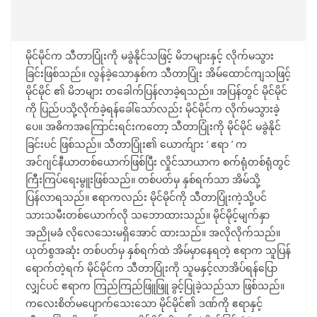
မိုင်မိုင်က သီတာပြုံးကို မခွဲနိုင်သဖြင့် မိဘများနှင့် လိုက်မသွား
ခြင်းဖြစ်သည်။ လွန်ခဲ့သောနှစ်က သီတာပြုံး အိမ်ထောင်ကျသဖြင့်
မိုင်မိုင် ၏ မိဘများ တခေါက်ပြန်လာခဲ့ရသည်။ အပြန်တွင် မိုင်မိုင်
ကို ပြည်ပသို့လိုက်ခဲ့ရန်ခေါ်သော်လည်း မိုင်မိုင်က လိုက်မသွားခဲ့
ပေ။ အဓိကအကြောင်းရင်းကတော့ သီတာပြုံးကို မိုင်မိုင် မခွဲနိုင်
ခြင်းပင် ဖြစ်သည်။ သီတာပြုံး၏ ယောက်ျား ‘ ဧရာ ’ က
အင်ဂျင်နီယာတစ်ယောက်ဖြစ်ပြီး လှိုင်သာယာက စက်ရုံတစ်ရုံတွင်
ကြီးကြပ်ရေးမွူးဖြစ်သည်။ တစ်ပတ်မှ နှစ်ရက်သာ အိမ်သို့
ပြန်လာရသည်။ ဧရာကလည်း မိုင်မိုင်ကို သီတာပြုံးကဲ့သို့ပင်
သားသမီးတစ်ယောက်လို သဘောထားသည်။ မိုင်မိုင့်မျက်နှာ
အညိုမခံ လိုလေသေးမရှိအောင် ထားသည်။ အလိုလိုက်သည်။
ယုတ်စွအဆုံး တစ်ပတ်မှ နှစ်ရက်ထဲ အိမ်မှာနေရတဲ့ ဧရာက သူပြန်
ရောက်တဲ့ရက် မိုင်မိုင်က သီတာပြုံးကို သူမနှင့်လာအိပ်ရန်ပြော
လျှင်ပင် ဧရာက ကြည်ကြည်ဖြူဖြူ ခွင့်ပြုခဲ့သည်သာ ဖြစ်သည်။
ကလေးစိတ်မပျောက်သေးသော မိုင်မိုင်၏ ဒဏ်ကို ဧရာနှင့်