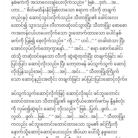
နှစ်ဖက်ကို အသာလေးချဲပေးလိုက်သည်။ “ ဗြစ်….ဒုတ်….အ…
ဟား….” စိတ်မထိန်းနိုင်ဖြစ်လာသော ဧရာက လီးကို တချက်
တည်းနှင့် ဆောင့်သွင်းလိုက်သည်။ သီတာပြုံး၏ ခေါင်းလေး
ထောင်၍ သွားသည်။ လီးကတဆုံးဝင်သွားပြီး သီတာပြုံး စောစော
ကအတန်ငယ်ဟပေးလိုက်သော ဒူးထောက်ထားသော ပေါင်နှစ်
ဖက်ကို ပြန်၍ စေ့လိုက်သည်။ “ ကို…” “ ဟင်…” “ တခါထဲသာ ပြီး
အောင်လုပ်လိုက်တော့ကွာနော်….” “ အင်း….” ဧရာ စောက်ခေါင်း
ထဲသို့ တဆုံးဝင်နေသော လီးကို ဆွဲဆွဲထုတ်ပြီး တချက်ခြင်း ခပ်
ပြင်းပြင်း ဆောင့်လိုးသည်။ ပြီး တော့တဖန် ခပ်သွက်သွက် ဆောင့်
လိုးပြန်သည်။အင့်….အင့်….အင့်….အင်း…..” သီတာပြုံးကြိုက်
သော ဆောင့်နည်းအတိုင်း တချက်ခြင်း ခပ်ပြင်းပြင်းဆောင့်လိုက်။
ခပ်သွက်သွက်ဆောင့်လိုက်ဖြင့် ဆောင့်လိုးရင်း ဖင်ဘူးတောင်း
ထောင်ထားသော သီတာပြုံး၏ ခန္ဓာကိုယ်အောက်ဖက်မှ နို့နှစ်လုံး
ကို လှမ်း၍ဆွဲရင်း ဆောင့် လိုးသည်။ “ ဗြစ်…ပြွတ်…ဖွတ်….ပ
လွတ်….ဖွတ်….ဗြစ်….” “ အင့်….အင့်….အင်း…အင့်…..” သီတာပြုံး
ကလည်း ဖင်ဘူးတောင်းထောင်ထားသော သူမ၏ ဖင်ကြီးကို
နောက်သို့ဆောင့်ဆောင့်ပေးသည်။ အိပ်ယာ ပေါ်သို့ နဖူးလေး