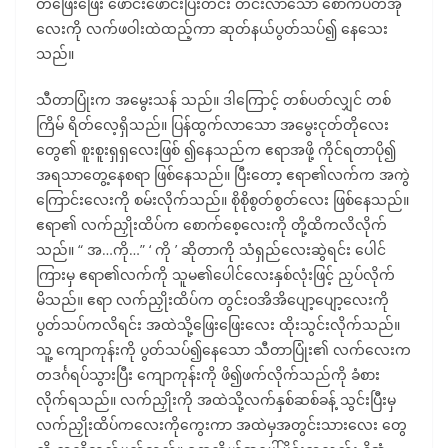
တဖြေးဖြေး ဖောင်းဖောင်းပြီးတင်း တင်းလာသော စောက်ပတ်အုံ
လေးကို လက်ဖဝါးထဲထည့်ကာ ဆုတ်နယ်ပွတ်သပ်၍ နေသေး
သည်။
သီတာပြုံးက အမွေးသန် သည်။ ဒါကြောင့် တစ်ပတ်လျှင် တစ်
ကြိမ် ရိတ်လေ့ရှိသည်။ ပြန်ထွက်လာသော အမွေးငုတ်တိုလေး
တွေ၏ စူးစူးရှရှလေးဖြစ် ၍နေသည်က ဧရာအဖို့ ကိုင်ရတာပို၍
အရသာတွေ့နေစရာ ဖြစ်နေသည်။ ပြီးတော့ ဧရာ၏လက်က အကွဲ
ကြောင်းလေးကို စမ်းလိုက်သည်။ စိုစိုစွတ်စွတ်လေး ဖြစ်နေသည်။
ဧရာ၏ လက်ညှိုးထိပ်က စောက်စေ့လေးကို တို့ထိကလိလိုက်
သည်။ “ အ…ကို…” ‘ ကို ’ ဆိုတာကို သံရှည်လေးဆွဲရင်း ပေါင်
ကြားမှ ဧရာ၏လက်ကို သူမ၏ပေါင်လေးနှစ်လုံးဖြင့် ညှပ်လိုက်
မိသည်။ ဧရာ လက်ညှိုးထိပ်က တွင်းဝအိအိပျော့ပျော့လေးကို
ပွတ်သပ်ကလိရင်း အထဲသို့ဖြေးဖြေးလေး ထိုးသွင်းလိုက်သည်။
သူ့ ကျောကုန်းကို ပွတ်သပ်၍နေသော သီတာပြုံး၏ လက်လေးက
တဒင်္ဂရပ်သွားပြီး ကျောကုန်းကို ဖိ၍ဖက်လိုက်သည်ကို ခံစား
လိုက်ရသည်။ လက်ညှိုးကို အထဲသို့လက်နှစ်ဆစ်ခန့် သွင်းပြီးမှ
လက်ညှိုးထိပ်ကလေးကိုကွေးကာ အထဲမှအတွင်းသားလေး တွေ