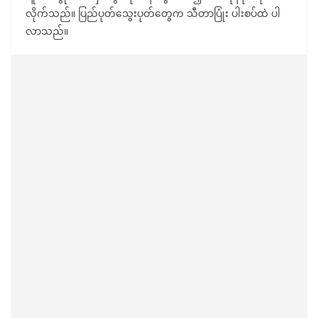
လိုက်သည်။ ပြည်ပုတ်သွေးပုတ်တွေက သီတာပြုံး ပါးစပ်ထဲ ပါ
လာသည်။