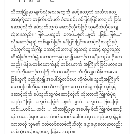
သီတာပြုံးမှာ မျက်လုံးလေးတွေကို မဖွင့်တော့ဘဲ အထိအတွေ့
အာရုံကိုသာ တစိုက်မတ်မတ် ခံစားရင်း ခပ်ပြင်းပြင်းတချက် ခြင်း
ဆောင့်လိုက် ခပ်သွက်သွက် ဆောင့်လိုက်ဖြင့် သူမစိတ်တိုင်းကျ
လိုးနေသည်။ “ ဗြစ်….ပလွတ်…ပလပ်…စွတ်…ဖွတ်….ဗြစ်…ဗြစ်….”
လိုးဆောင့်ရာ၌ တစ်ချက်ခြင်း ခပ်ပြင်းပြင်းဆောင့်လိုးသည်နှင့်
ခပ်သွက်သွက်ကြီး ဆောင့်လိုးတာမျိုးရှိသလို ဆောင့် ရာ၌လည်း
ဆီးခုံခြင်းကပ်၍ ဆောင့်တာနှင့် ခွာ၍ ဆောင့်တာမျိုးလည်း ရှိလေ
သည်။ မိန်းမတစ်ယောက်နှင့် တစ်ယောက် အကြိုက်ခြင်းမတူပေ။
ဘယ်လိုဆောင့်တာကြိုက်သလဲဆိုတာ သိလိုလျှင် မိန်းကလေး
ဖြစ်သူကို စည်းရုံး၍ အပေါ်သို့တင်ပေး လိုက်ပါ။ သူတို့အကြိုက်
ဆောင့်ပြပါလိမ့်မည်။ သီတာပြုံးကတော့ တစ်ချက်ခြင်း မှန်မှန်
ဆောင့်လိုက် ခပ်သွက်သွက်ဆောင့်လိုက် လိုးတာကိုကြိုက်ပုံရ
သည်။ “ ဗြစ်…ပလွတ်…ပြွတ်….ဖွတ်…ဖွတ်….ပလွတ်….ဗြစ်…ဗြစ်…
ဟင်း…ဟင်း….ဟင်း….” သီတာပြုံးမှာ အပေါ်မှ စိတ်ကြိုက်ဆောင့်
ရင်း ဆောင့်ရင်း အောက်ဖက်စောက်ခေါင်းထဲမှ အရည်တွေ ရွဲနစ်
လာသလို သူမ၏ ဝတ်လစ်စလစ်ကိုယ်လုံး ဖွေးဖွေးလေးမှာလည်း
တစ်ကိုယ်လုံးချွေးတွေ ပြန်လာသည်။