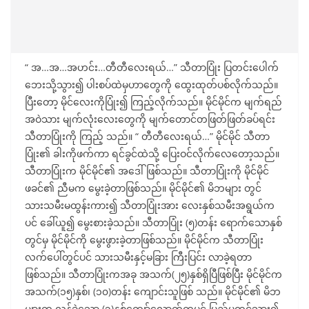
“ အ…အ…အဟင်း…တီတီလေးရယ်…” သီတာပြုံး ပြတင်းပေါက်
ဘေးသို့သွား၍ ပါးစပ်ထဲမှဟာတွေကို ထွေးထုတ်ပစ်လိုက်သည်။
ပြီးတော့ မိုင်လေးကိုပြုံး၍ ကြည့်လိုက်သည်။ မိုင်မိုင်က မျက်ရည်
အဝဲသား မျက်လုံးလေးတွေကို မျက်တောင်တဖြတ်ဖြတ်ခပ်ရင်း
သီတာပြုံးကို ကြည့် သည်။ “ တီတီလေးရယ်…” မိုင်မိုင် သီတာ
ပြုံး၏ ခါးကိုဖက်ကာ ရင်ခွင်ထဲသို့ ပြေးဝင်လိုက်လေတော့သည်။
သီတာပြုံးက မိုင်မိုင်၏ အဒေါ်ဖြစ်သည်။ သီတာပြုံးကို မိုင်မိုင်
ဖခင်၏ ညီမက မွေးခဲ့တာဖြစ်သည်။ မိုင်မိုင်၏ မိဘများ တွင်
သားသမီးမထွန်းကား၍ သီတာပြုံးအား လေးနှစ်သမီးအရွယ်က
ပင် ခေါ်ယူ၍ မွေးစားခဲ့သည်။ သီတာပြုံး (၅)တန်း ရောက်သောနှစ်
တွင်မှ မိုင်မိုင်ကို မွေးဖွားခဲ့တာဖြစ်သည်။ မိုင်မိုင်က သီတာပြုံး
လက်ပေါ်တွင်ပင် သားသမီးနှင့်မခြား ကြီးပြင်း လာခဲ့ရတာ
ဖြစ်သည်။ သီတာပြုံးကအခု အသက်(၂၅)နှစ်ရှိပြီဖြစ်ပြီး မိုင်မိုင်က
အသက်(၁၅)နှစ်၊ (၁၀)တန်း ကျောင်းသူဖြစ် သည်။ မိုင်မိုင်၏ မိဘ
များက လွန်ခဲ့သော (၃)နှစ်ကျော်လောက်ကပင် ပြည်ပတွင်သွား၍