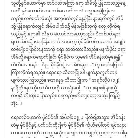
သူတို့နှစ်ယောက်မှာ တစ်ပတ်အကြာ ဧရာ အိမ်သို့ပြန်လာသည့်နေ့
အထိ နှစ်ယောက်သား တစ်ယောက်တလဲ ပလူးနေခဲ့ကြလေ
သည်။ တစ်ပတ်လုံးလုံး အလုပ်ထဲတွင်နေခဲ့ပြီး နားရက်တွင် အိမ်
သို့ပြန်ရောက်လျှင် အိမ်ပေါက်ဝ၌ မိန်းမဖြစ်သူကို တွေ့ လိုက်ရ
သည်နှင့် ဧရာ၏ လီးက တောင်လာတော့သည်။ ဒီတစ်ပတ်နား
ရက် အိမ်သို့ ဧရာပြန်ရောက်လာတော့ မိုင်မိုင်တစ် ယောက် အချိုး
တစ်မျိုးပြောင်းနေတာကို ဧရာ သတိထားမိသည်။ မနက်ပိုင်း ဧရာ
အိမ်သို့ရောက်ရောက်ခြင်း မိုင်မိုင်က သူမ၏ အိပ်ခန်းထဲမှနေ၍ “
တီတီလေးနော်….ဒီည မိုင်မိုင်နဲ့ လာအိပ်ရမှာ….” ဟု အော်ပြောသံ
ကြားလိုက်ရသည်။ ဧရာရော သီတာပြုံးပါ မျက်နှာကွက်ကနဲ
ပျက်သွားကြသည်။ ခဏနေမှ သီတာပြုံးက “ အရင်လိုပဲ (၁၂)
နာရီထိုးရင် ကိုက သီတာကို လာနှိုးပေါ့…” ဟု ဧရာ၏ နားသို့
ကပ်၍ တီးတိုးပြောသည်။ နေ့လည်ဖက်ကျတော့လည်း ကြည့်
အုံး…။
ဧရာတစ်ယောက် မိုင်မိုင်၏ အိပ်ခန်းရှေ့မှ ဖြတ်၍အသွား အိပ်ခန်း
ထဲမှ မိုင်မိုင်နှင့် ပက်ပင်းတိုးခိုက် မိုင်မိုင်၏ ကိုယ်ပေါ်တွင် ရင်လျား
ထားသော ထဘီ က သူ့အလိုအလျှောက်ပဲ ကျွတ်သွားသလား ဒါမှ