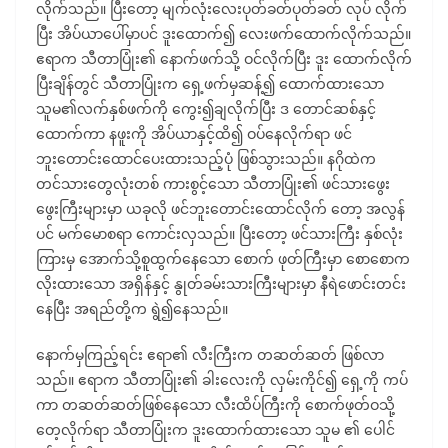
လိုက်သည်။ ပြီးတော့ မျက်လုံးလေးပုတ်ခတ်ပုတ်ခတ် လုပ် လိုက်
ပြီး အိပ်ယာပေါ်မှာပင် ဒူးထောက်၍ လေးဖက်ထောက်လိုက်သည်။
ဧရာက သီတာပြုံး၏ နောက်ဖက်သို့ ဝင်လိုက်ပြီး ဒူး ထောက်လိုက်
ပြီးချိန်တွင် သီတာပြုံးက ရှေ့ဖက်မှဆန့်၍ ထောက်ထားသော
သူမ၏လက်နှစ်ဖက်ကို ကွေး၍ချလိုက်ပြီး ဒ တောင်ဆစ်နှင့်
ထောက်ကာ နဖူးကို အိပ်ယာနှင့်ထိ၍ ဝပ်နေလိုက်ရာ ဖင်
ဘူးတောင်းထောင်ပေးထားသည့်ပုံ ဖြစ်သွားသည်။ နဂိုထဲက
တင်သားတွေလုံးတစ် ကားစွင့်သော သီတာပြုံး၏ ဖင်သားဖွေး
ဖွေးကြီးများမှာ ယခုလို ဖင်ဘူးတောင်းထောင်လိုက် တော့ အလွန်
ပင် မက်မောစရာ ကောင်းလှသည်။ ပြီးတော့ ဖင်သားကြီး နှစ်လုံး
ကြားမှ အောက်သို့စူထွက်နေသော စောက် ဖုတ်ကြီးမှာ စောစောက
လိုးထားသော အရှိန်နှင့် နွုတ်ခမ်းသားကြီးများမှာ နီရဲဖောင်းတင်း
နေပြီး အရည်တို့က ရွဲ၍နေသည်။
နောက်မှကြည့်ရင်း ဧရာ၏ လီးကြီးက တဆတ်ဆတ် ဖြစ်လာ
သည်။ ဧရာက သီတာပြုံး၏ ခါးလေးကို လှမ်းကိုင်၍ ရှေ့ကို ကပ်
ကာ တဆတ်ဆတ်ဖြစ်နေသော လီးထိပ်ကြီးကို စောက်ဖုတ်ဝသို့
တေ့လိုက်ရာ သီတာပြုံးက ဒူးထောက်ထားသော သူမ ၏ ပေါင်