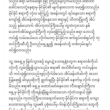
သည်။ ဧရာ မက်မောစွာ ဖြင့် ကြည့်နေလိုက်မိသည်။ ခဏတာ
ခေါင်းလေးငုံ့နေရာမှ မိုင်မိုင်၏ မျက်နှာလေးက မော့၍လာသည်။
မိုင်မိုင် ဧရာကို လုံးဝ မကြည့် အခန်းဝတွင် ရပ်နေသော ဧရာကို
ကျော်၍ အိပ်ခန်းထဲတွင်ရှိနေသော ဧရာနှင့် သီတာပြုံးတို့ အိပ်
သည့် နှစ်ယောက် အိပ်ကုတင်ကြီးပေါ်မှ ထူထဲလှသော နှစ်
ယောက်အိပ်မွေ့ယာကြီးကို လှမ်း၍ကြည့်သည်။ ဧရာ ဘေးသို့
ကပ်၍ လမ်းဖယ်ပေး လိုက်တော့ မိုင်မိုင်က စက်ရုပ်တစ်ရုပ်လို ကု
တင်ကြီးဆီသို့ ဦးတည်ရှေ့ရွု၍ အခန်းထဲသို့ တစ်လှမ်းချင်း
ဝင်၍လာသည်။
သူ့ အရှေ့မှ ဖြတ်သွားစဉ် မွေးပျံ့သောရနံ့တွေက ဧရာတစ်ကိုယ်
လုံးကို လွမ်းခြုံ၍သွားသည်။ ဧရာ၏ အသိစိတ်တွေ ကင်းမှန်းမ
သိ ကင်းမဲ့၍လာသည်။ဖွင့်လိုက်မိသော အိပ်ခန်းတံခါးကို အသာ
ပြန်စေ့၍ ခါးမှပုဆိုးကို ချွတ်ချပြီး မိုင်မိုင်၏ နောက်မှ လိုက် လာခဲ့
မိသည်။ ဧရာ၏ ရှေ့မှ ထောင်မတ်နေသော လီးချောင်းကြီးက
ရှေ့မှ မိုင်မိုင်ကို ထိုးရန်ချိန်ရွယ်ထားသော လှံတံသဖွယ် ဖြစ်
နေသည်။ ကုတင်ကြီးဘေးရောက်တော့ မိုင်မိုင်က ဧရာကို ကျော
ပေးထားလျက်မှ သူမ၏ ပုခုံးပေါ်မှ ဂါဝန်သိုင်းကြိုးလေး တွေကို