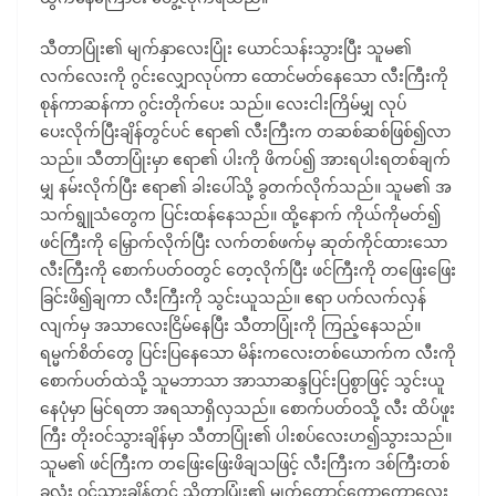
သီတာပြုံး၏ မျက်နှာလေးပြုံး ယောင်သန်းသွားပြီး သူမ၏
လက်လေးကို ဂွင်းလျှောလုပ်ကာ ထောင်မတ်နေသော လီးကြီးကို
စုန်ကာဆန်ကာ ဂွင်းတိုက်ပေး သည်။ လေးငါးကြိမ်မျှ လုပ်
ပေးလိုက်ပြီးချိန်တွင်ပင် ဧရာ၏ လီးကြီးက တဆစ်ဆစ်ဖြစ်၍လာ
သည်။ သီတာပြုံးမှာ ဧရာ၏ ပါးကို ဖိကပ်၍ အားရပါးရတစ်ချက်
မျှ နမ်းလိုက်ပြီး ဧရာ၏ ခါးပေါ်သို့ ခွတက်လိုက်သည်။ သူမ၏ အ
သက်ရွူသံတွေက ပြင်းထန်နေသည်။ ထို့နောက် ကိုယ်ကိုမတ်၍
ဖင်ကြီးကို မြှောက်လိုက်ပြီး လက်တစ်ဖက်မှ ဆုတ်ကိုင်ထားသော
လီးကြီးကို စောက်ပတ်ဝတွင် တေ့လိုက်ပြီး ဖင်ကြီးကို တဖြေးဖြေး
ခြင်းဖိ၍ချကာ လီးကြီးကို သွင်းယူသည်။ ဧရာ ပက်လက်လှန်
လျက်မှ အသာလေးငြိမ်နေပြီး သီတာပြုံးကို ကြည့်နေသည်။
ရမ္မက်စိတ်တွေ ပြင်းပြနေသော မိန်းကလေးတစ်ယောက်က လီးကို
စောက်ပတ်ထဲသို့ သူမဘာသာ အာသာဆန္ဒပြင်းပြစွာဖြင့် သွင်းယူ
နေပုံမှာ မြင်ရတာ အရသာရှိလှသည်။ စောက်ပတ်ဝသို့ လီး ထိပ်ဖူး
ကြီး တိုးဝင်သွားချိန်မှာ သီတာပြုံး၏ ပါးစပ်လေးဟ၍သွားသည်။
သူမ၏ ဖင်ကြီးက တဖြေးဖြေးဖိချသဖြင့် လီးကြီးက ဒစ်ကြီးတစ်
ခုလုံး ဝင်သွားချိန်တွင် သိတာပြုံး၏ မျက်တောင်ကော့ကော့လေး