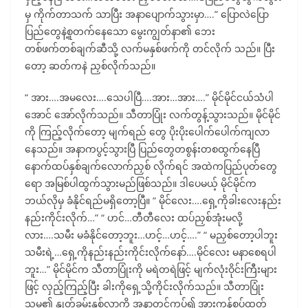
မှ ကိုက်တာသက် သာပြီး အနာပျောက်သွားမှာ….” ပြောလဲပြော
ပြည်တွေနဲ့စူတက်နေသော မွေးကျွတ်နာ၏ ဘေး
တစ်ဖက်တစ်ချက်ဆီသို့ လက်မနှစ်ဖက်ကို တင်လိုက် သည်။ ပြီး
တော့ ဆတ်ကနဲ ညှစ်လိုက်သည်။
“ အား….အမလေး….သေပါပြီ….အား…အား….” မိုင်မိုင်ငယ်သံပါ
အောင် အော်လိုက်သည်။ သီတာပြုံး လက်တွန့်သွားသည်။ မိုင်မိုင်
ကို ကြည့်လိုက်တော့ မျက်ရည် တွေ ပိုးပိုးပေါက်ပေါက်ကျလာ
နေသည်။ အနာကပွင့်သွားပြီ ပြည်တွေတစွန်းတစထွက်နေပြီ
နောက်ထပ်နှစ်ချက်လောက်ညှစ် လိုက်ရင် အထဲကပြည်ပုတ်တွေ
ရော အမြစ်ပါထွက်သွားမည်ဖြစ်သည်။ ဒါပေမယ့် မိုင်မိုင်က
ဘယ်လိုမှ ခံနိုင်ရည်မရှိတော့ပြီ။ “ မိုင်လေး….ရှေ့ကိုခါးလေးနည်း
နည်းကိုင်းလိုက်…” “ ဟင်…တီတီလေး ထပ်ညှစ်အုံးမလို့
လား….သမီး မခံနိုင်တော့ဘူး…ဟင့်…ဟင့်….” “ မညှစ်တော့ပါဘူး
သမီးရဲ့…ရှေ့ကိုနည်းနည်းကိုင်းလိုက်နော်….မိုင်လေး မနာစေရပါ
ဘူး…” မိုင်မိုင်က သီတာပြုံးကို မရဲတရဲဖြင့် မျက်လုံးဝိုင်းကြီးများ
ဖြင့် လှည့်ကြည့်ပြီး ခါးကိုရှေ့သို့ကိုင်းလိုက်သည်။ သီတာပြုံး
သူမ၏ နွုတ်ခမ်းနှစ်လွာကို အနာတွင်ကပ်၍ အားကုန်စုပ်ထုတ်