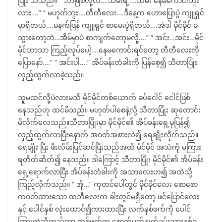
ပြုံး သိသည်။ “ ဘာဖြစ်လို့လဲ….သမီးရဲ့….သမီး နေမကောင်းဘူး
လား….” “ မဟုတ်ဘူး….တီတီလေး….ဒီနေ့က ဟောပြောပွဲ ကျူရှင်
မှာရှိတယ်….မနက်ဖြန် ကျူရှင် စာမေးပွဲရှိတယ်….အဲဒါ မိုင်မိုင် မ
သွားတော့ဘဲ…အိမ်မှာပဲ စာကျက်တော့မလို့….” “ အင်း…အင်း…မိုင်
မိုင်ဘာသာ ကြည့်လုပ်ပေါ့….နေမကောင်းရင်တော့ တီတီလေးကို
ပြောနော်….” “ အင်းပါ….” အိပ်ခန်းတံခါးကို ပြန်စေ့၍ သီတာပြုံး
လှည့်ထွက်လာခဲ့သည်။
သူမထင်လို့ပဲလားမသိ မိုင်မိုင်တစ်ယောက် ခပ်ငေါင် ငေါင်ဖြစ်
နေသည်ဟု ထင်မိသည်။ မဟုတ်ပါစေနဲ့လို့ သီတာပြုံး ဆုတောင်း
မိလိုက်လေသည်။သီတာပြုံးမှာ မိုင်မိုင်၏ အိပ်ခန်းရှေ့မှပြန်၍
လှည့်ထွက်လာပြီးနောက် အဝတ်အစားလဲ၍ ရေချိုးလိုက်သည်။
ရေချိုး ပြီး ဖီးလိမ်းပြင်ဆင်ပြီးသည်အထိ မိုင်မိုင် အသံကို မကြား
ရတိတ်ဆိတ်၍ နေသည်။ ဒါကြောင့် သီတာပြုံး မိုင်မိုင်၏ အိပ်ခန်း
ရှေ့ရောက်လာပြီး အိပ်ခန်းတံခါးကို အသာလေးဟ၍ အထဲသို့
ကြည့်လိုက်သည်။ “ အို…” ကုတင်ပေါ်တွင် မိုင်မိုင်လေး စောစော
ကဝတ်ထားသော ထဘီလေးက ခါးတွင်မရှိတော့ ဖင်ပြောင်လေး
နှင့် ပေါင်နှစ် လုံးထောင်၍ကားထားပြီး လက်နှစ်ဖက်ကို ပေါင်
ကြားထဲသို့ထည့်ကာ တစ်ဖက်က စောက်ပတ်နွုတ်ခမ်းသားနှစ်ခု