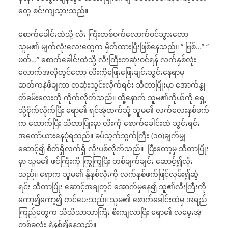
တွေ စင်းကျသွားသည်။
စောက်ခေါင်းထဲသို့ လီး ကြီးတစ်ဝက်လောက်ဝင်သွားတော့
သူမ၏ မျက်လုံးလေးတွေက မှိတ်ထားပြီးဖြစ်နေသည်။ “ ဗြစ်…” “
ဖတ်…” စောက်ခေါင်းထဲသို့ လီးကြီးတဆုံးဝင်ရန် လက်နှစ်လုံး
လောက်အလိုတွင်တော့ လီးကိုဖြေးဖြေးချင်းသွင်းနေရာမှ
ဆတ်ကနဲဖိချကာ တဆုံးသွင်းလိုက်ရင်း သီတာပြုံးမှာ အောက်နွု
တ်ခမ်းလေးကို ကိုက်လိုက်သည်။ ထို့နောက် သူမ၏ကိုယ်ကို ရှေ့
သို့ငိုက်လိုက်ပြီး ဧရာ၏ ရင်အုံထက်သို့ သူမ၏ လက်လေးနှစ်ဖက်
က ထောက်ပြီး သီတာပြုံးမှာ လီးကို စောက်ခေါင်းထဲ သွင်းရင်း
အတော်ယားနေပုံရသည်။ ခပ်သွက်သွက်ကြီး (၁၀)ချက်မျှ
ဆောင့်၍ စိတ်ရှိလက်ရှိ လိုးပစ်လိုက်သည်။ ပြီးတော့မှ သီတာပြုံး
မှာ သူမ၏ ဖင်ကြီးကို ကြွကြွပြီး တစ်ချက်ချင်း ဆောင့်၍လိုး
သည်။ ဧရာက သူမ၏ နို့နှစ်လုံးကို လက်နှစ်ဖက်ဖြင့်လှမ်း၍ဆွဲ
ရင်း သီတာပြုံး ဆောင့်အချတွင် အောက်မှနေ၍ သူ၏လီးကြီးကို
ကော့၍ကော့၍ တင်ပေးသည်။ သူမ၏ စောက်ခေါင်းထဲမှ အရည်
ကြည်တွေက သိသိသာသာကြီး စီးကျလာပြီး ဧရာ၏ လမွေးအုံ
တစ်ခုလုံး ရွဲနစ်၍နေသည်။