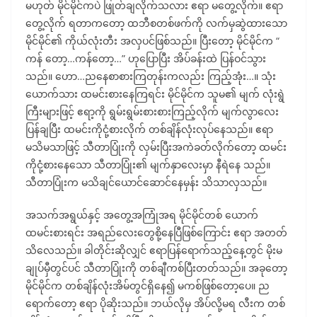
မဟုတ် မိုင်မိုင်ကပဲ ဖြုတ်ချလိုက်သလား ဧရာ မတွေ့လိုက်။ ဧရာ
တွေ့လိုက် ရတာကတော့ ထဘီစတစ်ဖက်ကို လက်မှဆွဲထားသော
မိုင်မိုင်၏ ကိုယ်လုံးတီး အလှပင်ဖြစ်သည်။ ပြီးတော့ မိုင်မိုင်က “
ကန် တော့…ကန်တော့…” ဟုပြောပြီး အိပ်ခန်းထဲ ပြန်ဝင်သွား
သည်။ ဟော…ညနေစာစားကြတုန်းကလည်း ကြည့်အုံး…။ သုံး
ယောက်သား ထမင်းစားနေကြရင်း မိုင်မိုင်က သူမ၏ မျက် လုံးရွဲ
ကြီးများဖြင့် ဧရာ့ကို ရွမ်းရွမ်းစားစားကြည့်လိုက် မျက်လွာလေး
ပြန်ချပြီး ထမင်းကိုငုံ့စားလိုက် တစ်ချိန်လုံးလုပ်နေသည်။ ဧရာ
မသိမသာဖြင့် သီတာပြုံးကို လှမ်းပြီးအကဲခတ်လိုက်တော့ ထမင်း
ကိုငုံ့စားနေသော သီတာပြုံး၏ မျက်နှာလေးမှာ နီရဲနေ သည်။
သီတာပြုံးက မသိချင်ယောင်ဆောင်နေမှန်း သိသာလှသည်။
အသက်အရွယ်နှင့် အတွေ့အကြုံအရ မိုင်မိုင်တစ် ယောက်
ထမင်းစားရင်း အရည်လေးတွေစို့နေပြီဖြစ်ကြောင်း ဧရာ အတတ်
သိလေသည်။ ခါတိုင်းဆိုလျှင် ဧရာပြန်ရောက်သည့်နေ့တွင် မိုးမ
ချုပ်မှီတွင်ပင် သီတာပြုံးကို တစ်ချီကစ်ပြီးတတ်သည်။ အခုတော့
မိုင်မိုင်က တစ်ချိန်လုံးအိမ်တွင်ရှိနေ၍ မကစ်ဖြစ်တော့ပေ။ ည
ရောက်တော့ ဧရာ ပိုဆိုးသည်။ ဘယ်လိုမှ အိပ်လို့မရ လီးက တစ်