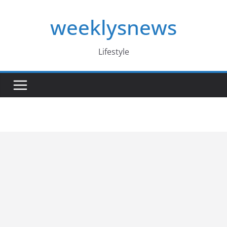
Skip
weeklysnews
to
content
Lifestyle