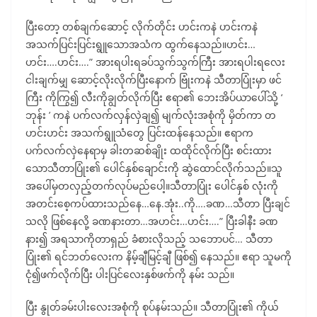
ပြီးတော့ တစ်ချက်ဆောင့် လိုက်တိုင်း ဟင်းကနဲ ဟင်းကနဲ
အသက်ပြင်းပြင်းရွူသောအသံက ထွက်နေသည်။ဟင်း…
ဟင်း….ဟင်း….” အားရပါးရခပ်သွက်သွက်ကြီး အားရပါးရလေး
ငါးချက်မျှ ဆောင့်လိုးလိုက်ပြီးနောက် ဗြုံးကနဲ သီတာပြုံးမှာ ဖင်
ကြီး ကိုကြွ၍ လီးကိုချွတ်လိုက်ပြီး ဧရာ၏ ဘေးအိပ်ယာပေါ်သို့ ‘
ဘုန်း ’ ကနဲ ပက်လက်လှန်လှဲချ၍ မျက်လုံးအစုံကို မှိတ်ကာ တ
ဟင်းဟင်း အသက်ရွူသံတွေ ပြင်းထန်နေသည်။ ဧရာက
ပက်လက်လှဲနေရာမှ ခါးတဆစ်ချိုး ထထိုင်လိုက်ပြီး စင်းထား
သောသီတာပြုံး၏ ပေါင်နှစ်ချောင်းကို ဆွဲထောင်လိုက်သည်။သူ
အပေါ်မှတလှည့်တက်လုပ်မည်ပေါ့။သီတာပြုံး ပေါင်နှစ် လုံးကို
အတင်းစေ့ကပ်ထားသည်နေ…နေ.အုံး..ကို….ခဏ…သီတာ ပြီးချင်
သလို ဖြစ်နေလို့ ခဏနားတာ…အဟင်း…ဟင်း….” ပြီးခါနီး ခဏ
နား၍ အရသာကိုတာရှည် ခံစားလိုသည့် သဘောပင်… သီတာ
ပြုံး၏ ရင်ဘတ်လေးက နိမ့်ချီမြင့်ချီ ဖြစ်၍ နေသည်။ ဧရာ သူမကို
ငုံ၍ဖက်လိုက်ပြီး ပါးပြင်လေးနှစ်ဖက်ကို နမ်း သည်။
ပြီး နွုတ်ခမ်းပါးလေးအစုံကို စုပ်နမ်းသည်။ သီတာပြုံး၏ ကိုယ်