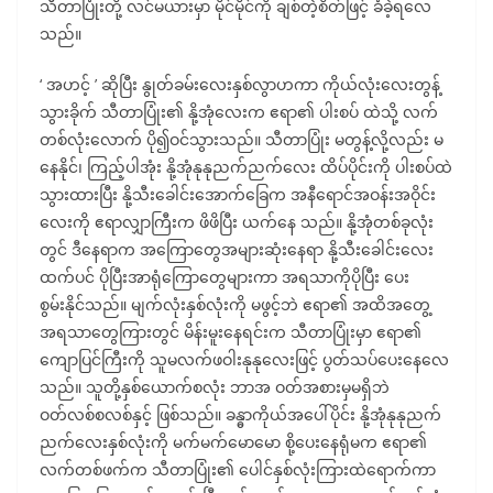
သီတာပြုံးတို့ လင်မယားမှာ မိုင်မိုင်ကို ချစ်တဲ့စိတ်ဖြင့် ခံခဲ့ရလေ
သည်။
‘ အဟင့် ’ ဆိုပြီး နွုတ်ခမ်းလေးနှစ်လွာဟကာ ကိုယ်လုံးလေးတွန့်
သွားခိုက် သီတာပြုံး၏ နို့အုံလေးက ဧရာ၏ ပါးစပ် ထဲသို့ လက်
တစ်လုံးလောက် ပို၍ဝင်သွားသည်။ သီတာပြုံး မတွန့်လို့လည်း မ
နေနိုင်၊ ကြည့်ပါအုံး နို့အုံနုနုညက်ညက်လေး ထိပ်ပိုင်းကို ပါးစပ်ထဲ
သွားထားပြီး နို့သီးခေါင်းအောက်ခြေက အနီရောင်အဝန်းအဝိုင်း
လေးကို ဧရာလျှာကြီးက ဖိဖိပြီး ယက်နေ သည်။ နို့အုံတစ်ခုလုံး
တွင် ဒီနေရာက အကြောတွေအများဆုံးနေရာ နို့သီးခေါင်းလေး
ထက်ပင် ပိုပြီးအာရုံကြောတွေများကာ အရသာကိုပိုပြီး ပေး
စွမ်းနိုင်သည်။ မျက်လုံးနှစ်လုံးကို မဖွင့်ဘဲ ဧရာ၏ အထိအတွေ့
အရသာတွေကြားတွင် မိန်းမူးနေရင်းက သီတာပြုံးမှာ ဧရာ၏
ကျောပြင်ကြီးကို သူမလက်ဖဝါးနုနုလေးဖြင့် ပွတ်သပ်ပေးနေလေ
သည်။ သူတို့နှစ်ယောက်စလုံး ဘာအ ဝတ်အစားမှမရှိဘဲ
ဝတ်လစ်စလစ်နှင့် ဖြစ်သည်။ ခန္ဓာကိုယ်အပေါ်ပိုင်း နို့အုံနုနုညက်
ညက်လေးနှစ်လုံးကို မက်မက်မောမော စို့ပေးနေရုံမက ဧရာ၏
လက်တစ်ဖက်က သီတာပြုံး၏ ပေါင်နှစ်လုံးကြားထဲရောက်ကာ