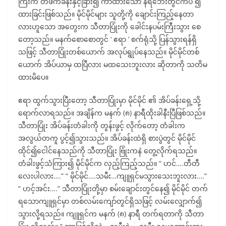
ကြီးက တဖက်ခန်းနှင့်ခြား၍ ကာထားသော နံရံဘေးတွင်ကပ် ၍
ထားခြင်းဖြစ်သည်။ မိုင်မိုင်များ သူတို့ကို ချောင်းကြည့်နေတာ
လားဟူသော အတွေးက သီတာပြုံးကို ခေါင်းနပမ်းကြီးသွား စေ
တော့သည်။ မနက်စောစောတွင် ‘ ဧရာ ’ စက်ရုံသို့ ပြန်သွားရန်ရှိ
သဖြင့် သီတာပြုံးတစ်ယောက် အလုပ်ရွုပ်နေသည်။ မိုင်မိုင်တစ်
ယောက် အိပ်ယာမှ ထပြီလား မထသေးဘူးလား ဆိုတာကို သတိမ
ထားမိပေ။
ဧရာ ထွက်သွားပြီးတော့ သီတာပြုံးမှာ မိုင်မိုင် ၏ အိပ်ခန်းရှေ့သို့
ရောက်လာရသည်။ အချိန်က မနက် (၈) နာရီထိုးခါနီးပြီဖြစ်သည်။
သီတာပြုံး အိပ်ခန်းတံခါးကို တွန်းဖွင့် လိုက်တော့ တံခါးက
အလွယ်တကူ ပွင့်၍သွားသည်။ အိပ်ခန်းထဲရှိ စားပွဲတွင် မိုင်မိုင်
ထိုင်၍ငေါင်နေသည်ကို သီတာပြုံး ဗြုံးကနဲ တွေ့လိုက်ရသည်။
တံခါးဖွင့်သံကြား၍ မိုင်မိုင်က လှည့်ကြည့်သည်။ “ ဟင်….တီတီ
လေးပါလား….” “ မိုင်မိုင်….သမီး…ကျူရှင်မသွားသေးဘူးလား….”
“ ဟင့်အင်း….” သီတာပြုံးတို့မှာ စမ်းချောင်းတွင်နေ၍ မိုင်မိုင် တက်
ရသောကျူရှင်မှာ တစ်လမ်းကျော်တွင်ရှိသဖြင့် လမ်းလျှောက်၍
သွားလို့ရသည်။ ကျူရှင်က မနက် (၈) နာရီ တက်ရတာကို သီတာ