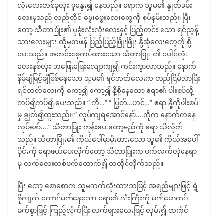
လုံးလေးတစ်ခုလုံး ပူနွေး၍ နေသည်။ ဧရာက သူမ၏ နွုတ်ခမ်း
လေးမှသည် လည်တိုင် ဖွေးဖွေးလေးတွေကို စုပ်နမ်းသည်။ ပြီး
တော့ သီတာပြုံး၏ ပုခုံးလုံးလုံးလေးနှင့် ပြည့်တင်း သော ရင်ညွန့်
သားလေးများ ထိုမှတဖန် ပြည့်ပြည့်ဖြိုးဖြိုး နို့အုံလေးတွေကို စို့
ပေးသည်။ အတင်းစေ့ကပ်ထားသော သီတာပြုံး ၏ ပေါင်လုံး
လေးနှစ်လုံး တဖြေးဖြေးလျော့ကျ၍ ကင်းကွာလာသည်။ နောက်
နိမ့်ချီမြင့်ချီဖြစ်နေသော သူမ၏ ရင်ဘတ်လေးက တည်ငြိမ်လာပြီး
ရင်ဘတ်လေးကို ကော့၍ ကော့၍ နို့စို့နေသော ဧရာ၏ ပါးစပ်သို့
ကပ်၍ကပ်၍ ပေးသည်။ “ ကို…” “ ပြွတ်…ဟင်…” ဧရာ နို့ကိုပါးစပ်
မှ ချွတ်၍ထူးသည်။ “ လုပ်ကျရအောင်နော်….ကိုက နောက်ကနေ
လုပ်နော်….” သီတာပြုံး ကုန်းပေးတော့မည်ကို ဧရာ သိလိုက်
သည်။ သီတာပြုံး၏ ကိုယ်ပေါ်မှာမိုးထားသော သူ၏ ကိုယ်အပေါ်
ပိုင်းကို ဧရာဖယ်ပေးလိုက်တော့ သီတာပြုံးက ပက်လက်လှဲနေရာ
မှ လက်လေးတစ်ဖက်ထောက်၍ ထထိုင်လိုက်သည်။
ပြီး တော့ စောစောက သူမတက်လိုးထားသဖြင့် အရည်များဖြင့် ရွဲ
စိုလျက် ထောင်မတ်နေသော ဧရာ၏ လီးကြီးကို မက်မောတပ်
မက်စွာဖြင့် ကြည့်လိုက်ပြီး လက်ဖျားလေးဖြင့် လှမ်း၍ ထကိုင်