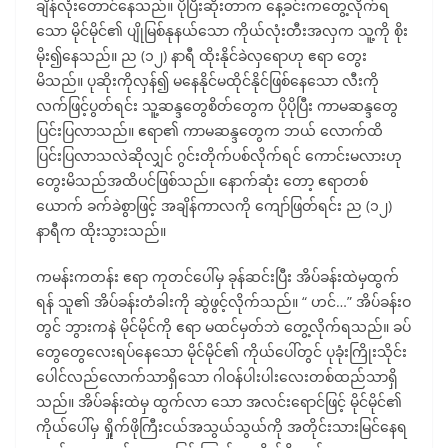
ချိန်လုံးတောင်နေသည်။ ပိုပြီးဆိုးတာက နေ့ခင်းကတွေ့လိုက်ရ
သော မိုင်မိုင်၏ ပျိုမြစ်နုနယ်သော ကိုယ်လုံးတီးအလှက သူ့ကို စိုး
မိုး၍နေသည်။ ည (၁၂) နာရီ ထိုးနိုင်ခဲလှရောဟု ဧရာ တွေး
မိသည်။ ပုဆိုးကိုလှန်၍ မနေနိုင်မထိုင်နိုင်ဖြစ်နေသော လီးကို
လက်ဖြင့်ပွတ်ရင်း သူ့ဆန္ဒတွေစိတ်တွေက ပိုပိုပြီး ကာမဆန္ဒတွေ
ပြင်းပြလာသည်။ ဧရာ၏ ကာမဆန္ဒတွေက ဘယ် လောက်ထိ
ပြင်းပြလာသလဲဆိုလျှင် ဂွင်းတိုက်ပစ်လိုက်ရင် ကောင်းမလားဟု
တွေးမိသည်အထိပင်ဖြစ်သည်။ နောက်ဆုံး တော့ ဧရာတစ်
ယောက် ခက်ခဲစွာဖြင့် အချိန်ကာလကို ကျော်ဖြတ်ရင်း ည (၁၂)
နာရီက ထိုးသွားသည်။
ကမန်းကတန်း ဧရာ ကုတင်ပေါ်မှ ခုန်ဆင်းပြီး အိပ်ခန်းထဲမှထွက်
ရန် သူ၏ အိပ်ခန်းတံခါးကို ဆွဲဖွင့်လိုက်သည်။ “ ဟင်…” အိပ်ခန်းဝ
တွင် ဘွားကနဲ မိုင်မိုင်ကို ဧရာ မထင်မှတ်ဘဲ တွေ့လိုက်ရသည်။ ခပ်
တွေတွေလေးရပ်နေသော မိုင်မိုင်၏ ကိုယ်ပေါ်တွင် ပုခုံးကြိုးသိုင်း
ပေါင်လည်လောက်သာရှိသော ဂါဝန်ပါးပါးလေးတစ်ထည်သာရှိ
သည်။ အိပ်ခန်းထဲမှ ထွက်လာ သော အလင်းရောင်ဖြင့် မိုင်မိုင်၏
ကိုယ်ပေါ်မှ ရှိုက်ဖိုကြီးငယ်အသွယ်သွယ်ကို အတိုင်းသားမြင်နေရ