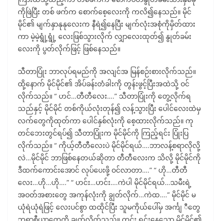
ကိုဖြဲပြီး တစ် ဖက်က စောက်စေ့လေးကို ကလိ၍နေသည်။ မိုင်
မိုင်၏ မျက်နှာနုနုလေးက နီရဲ၍နေပြီး မျက်လုံးအစုံကိုမှိတ်ထား
ကာ မဲ့မဲ့ရွုံ့ရွုံ့ လေးဖြစ်သွားလိုက် လျှာလေးထုတ်၍ နွုတ်ခမ်း
လေးကို ပွတ်လိုက်ဖြင့် ဖြစ်နေသည်။
သီတာပြုံး ဘာလုပ်ရမည်ကို အလျင်အ မြန်စဉ်းစားလိုက်သည်။
ထို့နောက် မိုင်မိုင်၏ အိပ်ခန်းတံခါးကို တွန်းဖွင့်ပြီးအထဲသို့ ဝင်
လိုက်သည်။ “ ဟင်…တီတီလေး….” သီတာပြုံးကို တွေ့လိုက်ရ
သည်နှင့် မိုင်မိုင် တစ်ကိုယ်လုံးတုန်၍ လန့်သွားပြီး ပေါင်လေးထဲမှ
လက်တွေကိုထုတ်ကာ ပေါင်နှစ်လုံးကို စေ့ထားလိုက်သည်။ ကု
တင်ဘေးတွင်ရပ်၍ သီတာပြုံးက မိုင်မိုင်ကို ကြည့်ရင်း ပြုံးပြ
လိုက်သည်။ “ ကိုယ့်တီတီလေးပဲ မိုင်မိုင်ရယ်….ဘာလန့်စရာလိုလို့
လဲ…မိုင်မိုင် ဘာဖြစ်နေတယ်ဆိုတာ တီတီလေးက သိလို့ မိုင်မိုင်ကို
ဒီထက်ကောင်းအောင် လုပ်ပေးဖို့ ဝင်လာတာ….” “ ဟို…တီတီ
လေး…ဟို…ဟို….” “ ဟင်း…ဟင်း….ကဲပါ မိုင်မိုင်ရယ်…သမီးရဲ့
အဝတ်အစားတွေ အကုန်လုံးကို ချွတ်လိုက်…ကဲထ….” မိုင်မိုင် မ
ယုံရဲယုံရဲဖြင့် လေးပင်စွာ ထထိုင်ပြီး သူမကိုယ်ပေါ်မှ အင်္ကျ ီတွေ
ဘရာစီယာတွေကို ချွတ်လိုက်သည်။ တင်း ရင်းနေသော မိုင်မိုင်၏