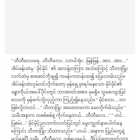
“ တီတီလေးရေ…တီတီလေး…လာပါအုံး…မြန်မြန်…အား…အား….”
အိပ်ခန်းထဲမှ ‘ မိုင်မိုင် ’ ၏ အလန့်တကြား အသံကြောင့် သီတာပြုံး
လက်ထဲမှ စာစောင်ကိုချ၍ ကမန်းကတန်းထ၍ ပြေးလာမိသည်။
အိပ်ခန်းထဲလှမ်းဝင်လိုက်တော့ မှန်ရှေ့မှာရပ်နေသော မိုင်မိုင်၏
ခန္ဓာကိုယ်အပေါ်ပိုင်းတွင် ဘာအဝတ်အစား မှမရှိ။ သူမကျောပြင်
လေးကို မှန်ဖက်သို့လှည့်ကာ ကြည့်၍နေသည်။ “ မိုင်လေး….ဘာ
ဖြစ်လို့လဲဟင်….” သီတာပြုံး အမောတကော မေးလိုက်မိသည်။ “
သမီးအနာက တစစ်စစ်နဲ့ ကိုက်နေတယ်….တီတီလေး…” “ ဟင်…
ပြစမ်း…” မိုင်မိုင့်ညာဘက်လက်ပြင်တွင် မွေးကျွတ်နာပေါက်နေ
ကြောင်း သီတာပြုံး သိထားသည်။ “ ဟယ်…အနာက ပြည်တွေနဲ့
မှည့်နေပြီ သမီး…တီတီလေး ညှစ်ပေးမယ်….ဒီပြည်တွေထွက်သွား