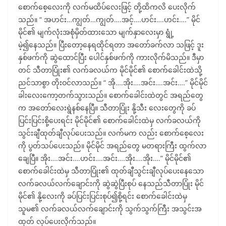
စောက်စေ့လေးကို လက်မထိပ်လေးဖြင့် တို့ထိကလိ ပေးလိုက်
သည်။ “ အဟင်း…ကျွတ်…ကျွတ်….အင့်….ဟင်း….ဟင်း….” မိုင်
မိုင်၏ မျက်လုံးအစုံမှိတ်ထားသော မျက်နှာလေးမှာ ရွုံ့
မဲ့၍နေသည်။ ပြီးတော့နေရထိုင်ရတာ အတော်ခက်လာ သဖြင့် ဒူး
နှစ်ဖက်ကို ဆွဲထောင်ပြီး ပေါင်နှစ်ဖက်ကို ကားလိုက်မိသည်။ ဒီမှာ
တင် သီတာပြုံး၏ လက်ခလယ်က မိုင်မိုင်၏ စောက်ခေါင်းထဲသို့
ညင်သာစွာ တိုးဝင်လာသည်။ “ အို….အိုး….အင်း….အင်း….” မိုင်မိုင်
ခါးလေးကော့တက်သွားသည်။ စောက်ခေါင်းထဲတွင် အရည်တွေ
က အတော်လေးရွဲနစ်နေပြီ။ သီတာပြုံး နို့သီး လေးတွေကို ခပ်
ပြင်းပြင်းစို့ပေးရင်း မိုင်မိုင်၏ စောက်ခေါင်းထဲမှ လက်ခလယ်ကို
သွင်းချီထုတ်ချီလုပ်ပေးသည်။ လက်မက လည်း စောက်စေ့လေး
ကို ပွတ်သပ်ပေးသည်။ မိုင်မိုင် အရည်တွေ မတရားကြီး ထွက်လာ
ချေပြီ။ အိုး….အင်း….ဟင်း….အင်း….အိုး….အိုး….” မိုင်မိုင်၏
စောက်ခေါင်းထဲမှ သီတာပြုံး၏ ထုတ်ချီသွင်းချီလုပ်ပေးနေသော
လက်ခလယ်လက်ချောင်းကို ဆွဲဆွဲပြီးစုပ် နေသည်သီတာပြုံး မိုင်
မိုင်၏ နို့လေးကို ခပ်ပြင်းပြင်းစုပ်၍စို့ရင်း စောက်ခေါင်းထဲမှ
သူမ၏ လက်ခလယ်လက်ချောင်းကို သွက်သွက်ကြီး အသွင်းအ
ထုတ် လုပ်ပေးလိုက်သည်။