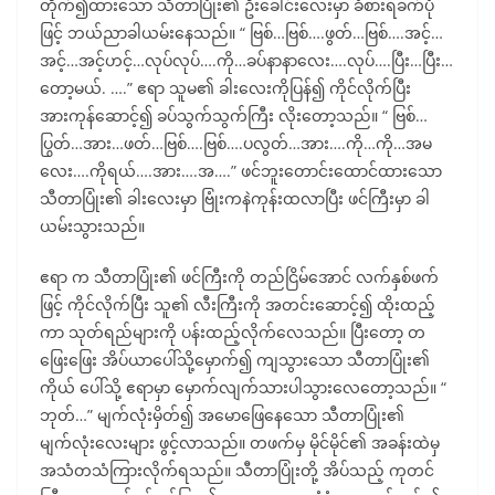
တိုက်၍ထားသော သီတာပြုံး၏ ဦးခေါင်းလေးမှာ ခံစားရခက်ပုံ
ဖြင့် ဘယ်ညာခါယမ်းနေသည်။ “ ဗြစ်…ဗြစ်….ဖွတ်…ဗြစ်….အင့်…
အင့်…အင့်ဟင့်…လုပ်လုပ်….ကို…ခပ်နာနာလေး….လုပ်….ပြီး…ပြီး…
တော့မယ်. ….” ဧရာ သူမ၏ ခါးလေးကိုပြန်၍ ကိုင်လိုက်ပြီး
အားကုန်ဆောင့်၍ ခပ်သွက်သွက်ကြီး လိုးတော့သည်။ “ ဗြစ်…
ပြွတ်…အား…ဖတ်…ဗြစ်….ဗြစ်….ပလွတ်…အား….ကို…ကို…အမ
လေး….ကိုရယ်….အား….အ….” ဖင်ဘူးတောင်းထောင်ထားသော
သီတာပြုံး၏ ခါးလေးမှာ ဗြုံးကနဲကုန်းထလာပြီး ဖင်ကြီးမှာ ခါ
ယမ်းသွားသည်။
ဧရာ က သီတာပြုံး၏ ဖင်ကြီးကို တည်ငြိမ်အောင် လက်နှစ်ဖက်
ဖြင့် ကိုင်လိုက်ပြီး သူ၏ လီးကြီးကို အတင်းဆောင့်၍ ထိုးထည့်
ကာ သုတ်ရည်များကို ပန်းထည့်လိုက်လေသည်။ ပြီးတော့ တ
ဖြေးဖြေး အိပ်ယာပေါ်သို့မှောက်၍ ကျသွားသော သီတာပြုံး၏
ကိုယ် ပေါ်သို့ ဧရာမှာ မှောက်လျက်သားပါသွားလေတော့သည်။ “
ဘုတ်…” မျက်လုံးမှိတ်၍ အမောဖြေနေသော သီတာပြုံး၏
မျက်လုံးလေးများ ဖွင့်လာသည်။ တဖက်မှ မိုင်မိုင်၏ အခန်းထဲမှ
အသံတသံကြားလိုက်ရသည်။ သီတာပြုံးတို့ အိပ်သည့် ကုတင်