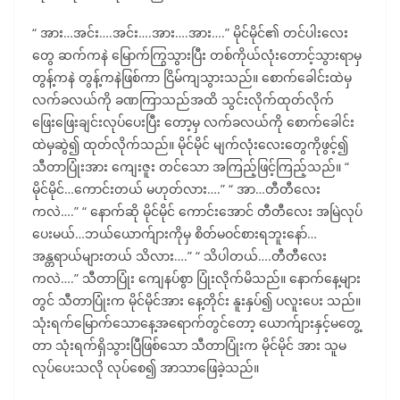
“ အား…အင်း….အင်း….အား….အား….” မိုင်မိုင်၏ တင်ပါးလေး
တွေ ဆက်ကနဲ မြောက်ကြွသွားပြီး တစ်ကိုယ်လုံးတောင့်သွားရာမှ
တွန့်ကနဲ တွန့်ကနဲဖြစ်ကာ ငြိမ်ကျသွားသည်။ စောက်ခေါင်းထဲမှ
လက်ခလယ်ကို ခဏကြာသည်အထိ သွင်းလိုက်ထုတ်လိုက်
ဖြေးဖြေးချင်းလုပ်ပေးပြီး တော့မှ လက်ခလယ်ကို စောက်ခေါင်း
ထဲမှဆွဲ၍ ထုတ်လိုက်သည်။ မိုင်မိုင် မျက်လုံးလေးတွေကိုဖွင့်၍
သီတာပြုံးအား ကျေးဇူး တင်သော အကြည့်ဖြင့်ကြည့်သည်။ “
မိုင်မိုင်…ကောင်းတယ် မဟုတ်လား….” “ အာ…တီတီလေး
ကလဲ….” “ နောက်ဆို မိုင်မိုင် ကောင်းအောင် တီတီလေး အမြဲလုပ်
ပေးမယ်…ဘယ်ယောက်ျားကိုမှ စိတ်မဝင်စားရဘူးနော်…
အန္တရာယ်များတယ် သိလား….” “ သိပါတယ်….တီတီလေး
ကလဲ….” သီတာပြုံး ကျေနပ်စွာ ပြုံးလိုက်မိသည်။ နောက်နေ့များ
တွင် သီတာပြုံးက မိုင်မိုင်အား နေ့တိုင်း နူးနှပ်၍ ပလူးပေး သည်။
သုံးရက်မြောက်သောနေ့အရောက်တွင်တော့ ယောက်ျားနှင့်မတွေ့
တာ သုံးရက်ရှိသွားပြီဖြစ်သော သီတာပြုံးက မိုင်မိုင် အား သူမ
လုပ်ပေးသလို လုပ်စေ၍ အာသာဖြေခဲ့သည်။