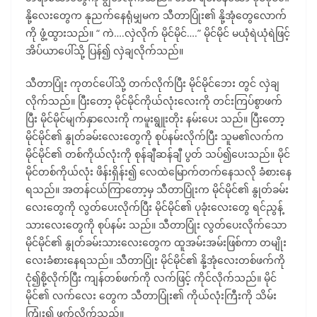
နို့လေးတွေက နုညက်နေရုံမျှမက သီတာပြုံး၏ နို့အုံတွေလောက်
ကို ဖွံ့ထွားသည်။ “ ကဲ….လှဲလိုက် မိုင်မိုင်….” မိုင်မိုင် မယုံရဲယုံရဲဖြင့်
အိပ်ယာပေါ်သို့ ပြန်၍ လှဲချလိုက်သည်။
သီတာပြုံး ကုတင်ပေါ်သို့ တက်လိုက်ပြီး မိုင်မိုင်ဘေး တွင် လှဲချ
လိုက်သည်။ ပြီးတော့ မိုင်မိုင်ကိုယ်လုံးလေးကို တင်းကြပ်စွာဖက်
ပြီး မိုင်မိုင်မျက်နှာလေးကို ကမူးရွူးတိုး နမ်းပေး သည်။ ပြီးတော့
မိုင်မိုင်၏ နွုတ်ခမ်းလေးတွေကို စုပ်နမ်းလိုက်ပြီး သူမ၏လက်က
မိုင်မိုင်၏ တစ်ကိုယ်လုံးကို စုန်ချီဆန်ချီ ပွတ် သပ်၍ပေးသည်။ မိုင်
မိုင်တစ်ကိုယ်လုံး ဖိန်းရှိန်း၍ လေထဲမြောက်တက်နေသလို ခံစားနေ
ရသည်။ အတန်ငယ်ကြာတော့မှ သီတာပြုံးက မိုင်မိုင်၏ နွုတ်ခမ်း
လေးတွေကို လွတ်ပေးလိုက်ပြီး မိုင်မိုင်၏ ပုခုံးလေးတွေ ရင်ညွန့်
သားလေးတွေကို စုပ်နမ်း သည်။ သီတာပြုံး လွတ်ပေးလိုက်သော
မိုင်မိုင်၏ နွုတ်ခမ်းသားလေးတွေက ထူအမ်းအမ်းဖြစ်ကာ တမျိုး
လေးခံစားနေရသည်။ သီတာပြုံး မိုင်မိုင်၏ နို့အုံလေးတစ်ဖက်ကို
ငုံ၍စို့လိုက်ပြီး ကျန်တစ်ဖက်ကို လက်ဖြင့် ကိုင်လိုက်သည်။ မိုင်
မိုင်၏ လက်လေး တွေက သီတာပြုံး၏ ကိုယ်လုံးကြီးကို သိမ်း
ကြုံး၍ ဖက်လိုက်သည်။