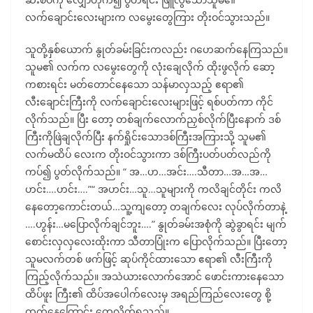
လက်ချောင်းလေးများက လမွေးတွေကြား တိုးဝင်သွားသည်။
သူတို့နှစ်ယောက် နွုတ်ခမ်းခြင်းကလည်း ဂဟေဆက်နေကြသည်။
သူမ၏ လက်က လမွေးတွေကို လုံးချေလိုက် ထိုးဖွလိုက် ဆော့
ကစားရင်း မတ်တောင်နေသော သန်မာလှသည့် ဧရာ၏
လီးချောင်းကြီးကို လက်ချောင်းလေးများဖြင့် ရစ်ပတ်ကာ ကိုင်
လိုက်သည်။ ပြီး တော့ တစ်ချက်လောက်ညှစ်လိုက်ပြီးနောက် ဒစ်
ကြီးကိုဖြဲချလိုက်ပြီး နက်ရှိုင်းသောဒစ်ကြီးအကြားသို့ သူမ၏
လက်မထိပ် လေးက တိုးဝင်သွားကာ ဒစ်ကြီးပတ်ပတ်လည်ကို
ကပ်၍ ပွတ်လိုက်သည်။ “ အ…ဟ…အင်း….သီတာ…အ…အ…
ဟင်း….ဟင်း….”“ အဟင်း…သူ…သူများကို ကလိချင်တိုင်း ကလိ
နေတော့ကောင်းတယ်…သူ့ကျတော့ တချက်လေး လုပ်လိုက်တာနဲ့
….ဟွန်း…မပြောလိုက်ချင်ဘူး….” နွုတ်ခမ်းအစုံကို ဆွဲခွာရင်း မျက်
စောင်းလှလှလေးထိုးကာ သီတာပြုံးက ပြောလိုက်သည်။ ပြီးတော့
သူမလက်တစ် ဖက်ဖြင့် ဆုပ်ကိုင်ထားသော ဧရာ၏ လီးကြီးကို
ကြည့်လိုက်သည်။ အသဲယားလောက်အောင် ဖောင်းကားနေသော
ထိပ်ဖူး ကြီး၏ ထိပ်အပေါက်လေးမှ အရည်ကြည်လေးတွေ စို့
ထွက်နေကြောင်း တွေ့လိုက်ရသည်။