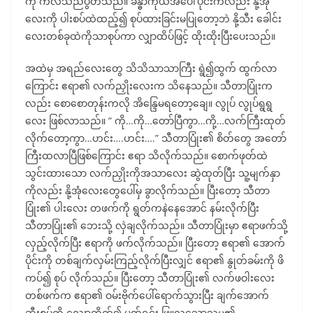
ကို ကလိသည်ပွတ်သည်။ ခန္ဓာကိုယ်အပေါ်ပိုင်းကလည်း နို့အုံ
လေးကို ပါးစပ်ထဲထည့်၍ စုပ်ထားခြင်းမပြုတော့ဘဲ နို့သီး ခေါင်း
လေးတစ်ခုထဲကိုသာစုပ်ကာ လျှာထိပ်ဖြင့် ထိုးထိုးပြီးပေးသည်။
အထဲမှ အရည်လေးတွေ သိသိသာသာကြီး ရွဲ၍ထွက် ထွက်လာ
ကြောင်း ဧရာ၏ လက်ညှိုးလေးက သိနေသည်။ သီတာပြုံးက
လည်း စောစောတုန်းကလို အိန္ဒြေမရတော့ချေ။ လွုပ် လွုပ်ရွရွ
လေး ဖြစ်လာသည်။ “ ကို…ကို…တော်ပြီကွာ…ကို့…လက်ကြီးထုတ်
လိုက်တော့ကွာ…ဟင်း….ဟင်း….” သီတာပြုံး၏ စိတ်တွေ အတော်
ကြီးထလာပြီဖြစ်ကြောင်း ဧရာ သိလိုက်သည်။ စောက်ဖုတ်ထဲ
သွင်းထားသော လက်ညှိုးကိုအသာလေး ဆွဲထုတ်ပြီး သူ့မျက်နှာ
ကိုလည်း နို့အုံလေးတွေပေါ်မှ ခွာလိုက်သည်။ ပြီးတော့ သီတာ
ပြုံး၏ ပါးလေး တဖက်ကို ရွတ်ကနဲနေအောင် နမ်းလိုက်ပြီး
သီတာပြုံး၏ ဘေးသို့ လှဲချလိုက်သည်။ သီတာပြုံးမှာ ဧရာဖက်သို့
လှည့်လိုက်ပြီး ဧရာကို ဖက်လိုက်သည်။ ပြီးတော့ ဧရာ၏ အောက်
ပိုင်းကို တစ်ချက်လှမ်းကြည့်လိုက်ပြီးလျှင် ဧရာ၏ နွုတ်ခမ်းကို ဖိ
ကပ်၍ စုပ် လိုက်သည်။ ပြီးတော့ သီတာပြုံး၏ လက်ဖဝါးလေး
တစ်ဖက်က ဧရာ၏ ဝမ်းဗိုက်ပေါ်ရောက်သွားပြီး ချက်အောက်
ဆီးစပ်ကို လျှောတိုက်၍ ပွတ်ရင်း ဖြူလွသောသူမ၏