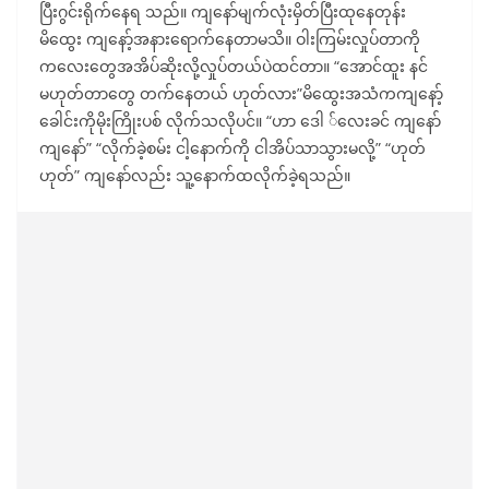
ပြီးဂွင်းရိုက်နေရ သည်။ ကျနော်မျက်လုံးမှိတ်ပြီးထုနေတုန်း
မိထွေး ကျနော့်အနားရောက်နေတာမသိ။ ဝါးကြမ်းလှုပ်တာကို
ကလေးတွေအအိပ်ဆိုးလို့လှုပ်တယ်ပဲထင်တာ။ “အောင်ထူး နင်
မဟုတ်တာတွေ တက်နေတယ် ဟုတ်လား”မိထွေးအသံကကျနော့်
ခေါင်းကိုမိုးကြိုးပစ် လိုက်သလိုပင်။ “ဟာ ဒေါ ်လေးခင် ကျနော်
ကျနော်” “လိုက်ခဲ့စမ်း ငါ့နောက်ကို ငါအိပ်သာသွားမလို့” “ဟုတ်
ဟုတ်” ကျနော်လည်း သူ့နောက်ထလိုက်ခဲ့ရသည်။