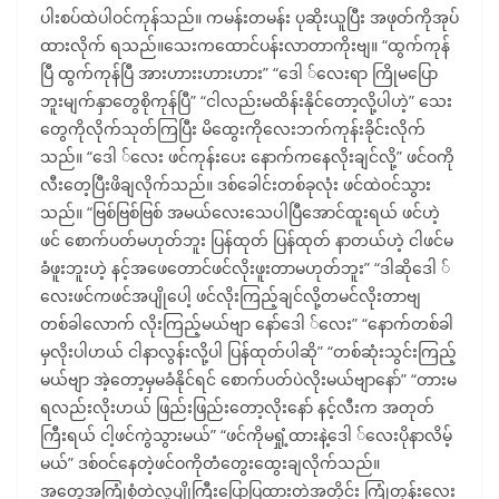
ပါးစပ်ထဲပါဝင်ကုန်သည်။ ကမန်းတမန်း ပုဆိုးယူပြီး အဖုတ်ကိုအုပ်
ထားလိုက် ရသည်။သေးကထောင်ပန်းလာတာကိုးဗျ။ “ထွက်ကုန်
ပြီ ထွက်ကုန်ပြီ အားဟားးဟားဟား” “ဒေါ ်လေးရာ ကြိုမပြော
ဘူးမျက်နှာတွေစိုကုန်ပြီ” “ငါလည်းမထိန်းနိုင်တော့လို့ပါဟဲ့” သေး
တွေကိုလိုက်သုတ်ကြပြီး မိထွေးကိုလေးဘက်ကုန်းခိုင်းလိုက်
သည်။ “ဒေါ ်လေး ဖင်ကုန်းပေး နောက်ကနေလိုးချင်လို့” ဖင်ဝကို
လီးတေ့ပြီးဖိချလိုက်သည်။ ဒစ်ခေါင်းတစ်ခုလုံး ဖင်ထဲဝင်သွား
သည်။ “ဗြစ်ဗြစ်ဗြစ် အမယ်လေးသေပါပြီအောင်ထူးရယ် ဖင်ဟဲ့
ဖင် စောက်ပတ်မဟုတ်ဘူး ပြန်ထုတ် ပြန်ထုတ် နာတယ်ဟဲ့ ငါဖင်မ
ခံဖူးဘူးဟဲ့ နင့်အဖေတောင်ဖင်လိုးဖူးတာမဟုတ်ဘူး” “ဒါဆိုဒေါ ်
လေးဖင်ကဖင်အပျိုပေါ့ ဖင်လိုးကြည့်ချင်လို့တမင်လိုးတာဗျ
တစ်ခါလောက် လိုးကြည့်မယ်ဗျာ နော်ဒေါ ်လေး” “နောက်တစ်ခါ
မှလိုးပါဟယ် ငါနာလွန်းလို့ပါ ပြန်ထုတ်ပါဆို” “တစ်ဆုံးသွင်းကြည့်
မယ်ဗျာ အဲ့တော့မှမခံနိုင်ရင် စောက်ပတ်ပဲလိုးမယ်ဗျာနော်” “တားမ
ရလည်းလိုးဟယ် ဖြည်းဖြည်းတော့လိုးနော် နင့်လီးက အတုတ်
ကြီးရယ် ငါ့ဖင်ကွဲသွားမယ်” “ဖင်ကိုမရှုံ့ထားနဲ့ဒေါ ်လေးပိုနာလိမ့်
မယ်” ဒစ်ဝင်နေတဲ့ဖင်ဝကိုတံတွေးထွေးချလိုက်သည်။
အတွေ့အကြုံစုံတဲ့လူပျိုကြီးပြောပြထားတဲ့အတိုင်း ကြုံတုန်းလေး