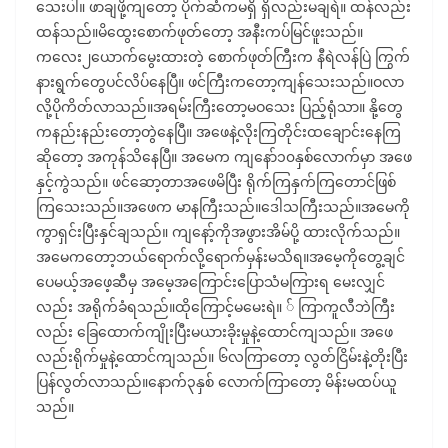
သေးပါ။ ဖာချဖို့ကျတော့ ပိုက်ဆံကမရှိ ရှိလည်းမချရဲ။ ထန်လည်း
ထန်သည်။မိထွေးစောက်ဖုတ်တော့ အနီးကပ်မြင်ဖူးသည်။
ကလေး၂ယောက်မွေးထားတဲ့ စောက်ဖုတ်ကြီးက နီရဲလန်ပြဲ ကြွက်
နားရွက်တွေပင်လိပ်နေပြီ။ ဖင်ကြီးကတော့ကျန်သေးသည်။ဝလာ
လို့ပိုကိတ်လာသည်။အရမ်းကြီးတော့မဝသေး ပြည့်ရုံသာ။ နို့တွေ
ကနည်းနည်းတော့တွဲနေပြီ။ အဖေနဲ့လိုးကြတိုင်းထချောင်းနေကြ
ဆိုတော့ အကုန်သိနေပြီ။ အမေက ကျနော်၁၀နှစ်လောက်မှာ အဖေ
နှင့်ကွဲသည်။ ဖင်ဆော့တာအဖေမိပြီး ရိုက်ကြနှက်ကြတောင်ဖြစ်
ကြသေးသည်။အဖေက မာနကြီးသည်။ဒေါသကြီးသည်။အမေကို
ကွာရှင်းပြီးနှင်ချသည်။ ကျနော့်ကိုအဖွားအိမ်ပို့ ထားလိုက်သည်။
အမေကတော့ဘယ်ရောက်လို့ရောက်မှန်းမသိရ။အမေ့ကိုတွေ့ချင်
ပေမယ့်အဖေ့ဆီမှ အမေ့အကြောင်းပြောသံမကြားရ မေးလျှင်
လည်း အရိုက်ခံရသည်။ထိုကြောင့်မမေးရဲ။ ် ကြာကူလီဘဲကြီး
လည်း ခြေထောက်ကျိုးပြီးမယားခိုးမှုနဲ့ထောင်ကျသည်။ အဖေ
လည်းရိုက်မှုနဲ့ထောင်ကျသည်။ ၆လကြာတော့ လွတ်ငြိမ်းနဲ့တိုးပြီး
ပြန်လွတ်လာသည်။နောက်၃နှစ် လောက်ကြာတော့ မိန်းမထပ်ယူ
သည်။