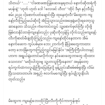
သိတယ်” “……” “ငါခဏခဏပြန်ဆေးနေရတယ် နောက်ဆိုထရံကို
မပန်းနဲ့” “ဟုတ် ဟုတ် ဒေါ ်လေးခင် ဟီးးး” “ထိုင် ဒီမှာ နင့်လီးပြ
စမ်း ညည ငါ့စောက်ပတ်ချောင်းပြီး ထုနေတဲ့လီး”မိထွေးက ကျ
နော့်လီးကြည့်မယ်ဆိုလို့ အံသြသွားသည်။အဖေ့နဲ့မလိုးရတော့သူ
ဆာနေတာ သိသည်။ ကံကောင်းလျှင် သူ့စောက်ဖုတ်ကြီး လိုးဖို့
ဖြစ်လာနိုင်တာမိုကျနော်လည်း ပုဆိုးကိုလှန်ပြ လိုက်သည်။ကျနော့်
လီးကိုဓာတ်မီးနဲ့ထိုးကြည့်သည်။ ကျနော်ထိုင်နေတာက အိမ်
နောက်ဖေးက ကွပ်ပစ်မှာ။ ဘေး၂ဘက်ကို နီပြာစတွေကာထား
တော့ ဘေးခြံတွေကကြည့်လျှင်မမြင်နိုင်။ “အကြီးကြီးပါလားနင့်
ဟာက အရွယ်နဲ့တောင်မလိုက်ဘူး နင်ဆေးတွေဘာတွေ ထိုးထား
သေးလား” “မထိုးပါဘူးဗျ သူ့ဟာသူကြီးနေတာ” အမှန်တော့
ရပ်ကွက်ထဲကလူပျိုကြီးပြောပြလို့ မုန့်ညှင်းဆီစစ်စစ်ရှာပြီး လိမ်း
ပြီးသထားတာပါ။ အရှည် ၈လက်မကျော်ပြီး ရုပ်ပျိုဘူးနီးပါး
တုတ်သည်။
မိထွေးက ကျနော့်ဘေးထိုင်ပြီးလီးကိုကိုင်ကာကုန်းစုပ်