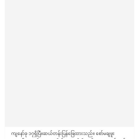
ကျနော်ခု ၁၇ရှိပြီ။ဆယ်တန်းပြန်ဖြေထားသည်။ စော်မချဖူး