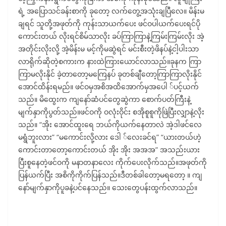
ရဲ့ အပြောသင်ခန်းစာကို ခုတော့ လက်တွေ့အသုံးချပြီလေ။ မိန်းမ
ချရင် သူတို့အဖုတ်ကို ကုန်းသာယက်ပေး ဖင်ဝပါယက်ပေးရင်ပို
ကောင်းတယ် လိုးရင်စိမ်သာလိုး ခပ်ကြာကြာနဲ့ကြမ်းကြမ်းလိုး အဲ့
အတိုင်းလိုးလို့ အဲ့မိန်းမ မင့်ကိုမဆွဲရင် မင်းစီးတဲ့ဖိနပ်နဲ့ငါ့ပါးသာ
လာရိုက်ဆိုတဲ့စကားက နားထဲကြားယောင်လာသည်။ခုနက ကြာ
ကြာမလိုးနိုင် ခဲ့တာတော့မကြေနပ် ခုတစ်ချီတော့ကြာကြာလိုးနိုင်
အောင်ထိန်းရမည်။ ဖင်ဝမှအစိအထိအောက်မှအပေါ ်ပင့်ယက်
သည်။ မိထွေးက ကျနော်ဆံပင်တွေဆွဲကာ စောက်ပတ်ကြီးနဲ့
မျက်နှာကိုပွတ်သည်။ဖင်ဝကို ဝလုံးဝိုင်း စအိုစူစူကိုဖြဲပြီးလျှာနဲ့လိုး
သည်။ “အိုး အောင်ထူးရေ ဘယ်ကိုယက်နေတာလဲ အဲ့ဒါဖင်လေ
မရွံဘူးလား” “မကောင်းလို့လား ဒေါ ်လေးခင်ရ” “ယားတယ်ဟဲ့
ကောင်းတာတော့ကောင်းတယ် အိုး အိုး အအအ” အသည်းယား
ပြီးစူနေတဲ့ဖင်ဝကို မနာတနာလေး ကိုက်ပေးလိုက်သည်။အဖုတ်ကို
ပြန်ယက်ပြီး အစိကိုကိုက်ပြန်သည်။ဒီတစ်ခါတော့မရတော့ ။ ကျ
နော်မျက်နှာကိုပူခနဲ့ပင်နေသည်။ သေးတွေပန်းထွက်လာသည်။