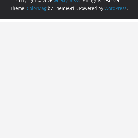
Copyright © 2026
weeklysnews
. All rights reserved.
Theme:
ColorMag
by ThemeGrill. Powered by
WordPress
.