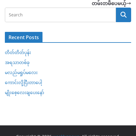
တမ်းတမိပေမယ့်
Recent Posts
တိတ်တိတ်ပုန်း
အရသာတစ်ခု
မလည်မရှုပ်မလေး
ကောင်းလို့ငြီးတာပေါ့
မျိုးစေ့လေးချပေးနော်