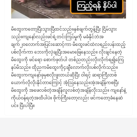
မိထွေးကတော့ပြီးသွားပြီထင်သည်။နှစ်ချက်တွန့်ပြီး ငြိမ်သွား
သည်။ကျနော်လည်းဖင်ရဲ့တင်းကြပ်မှုကို မခံနိုင်ဘဲအ
ချက်၂၀လောက်အပြင်းဆောင့်ကာ မိထွေးဖင်ထဲလရည်းပန်းထည့်
ပစ်လိုက်ကာ ဘေးကိုလှဲချပြီးအမောဖြေနေသည်။ လိုးချင်နေတဲ့
မိထွေးကို ဖင်ရော စောက်ဖုတ်ပါ တစ်ညတည်းလိုးလိုက်ရ၍ကြေ
နပ်မိသည်။ ထိုညကမိထွေးကို၄ချီလောက်လိုးပစ်လိုက်သည်။
မိထွေးကကျနော်ခုမှစလိုးဖူးတယ်ဆိုပြီး ဝါရင့် ဆရာကြီးတစ်
ယောက်လိုလိုးနိုင်တာကြောင့် အံ့သြနေသည်။အဲ့အချိန်ကစပြီး
မိထွေးကို အဖေလစ်တဲ့အချိန်လူလစ်တဲ့အချိန်လိုးသည်။ ကျနော်နဲ့
ကိုယ်ဝန်ရတဲ့အထိပါပဲ။ ဗိုက်ကြီးတော့လည်း ဖင်ကတော့ခံနေဆဲ
ပင်။ ပြီးပါပြီ။