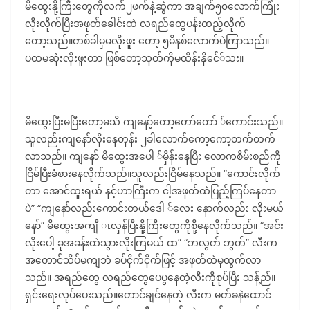
မိထွေးနို့ကြီးတွေကိုလက်၂ဖက်နဲ့ဆွဲကာ အချက်၅၀လောက်ကြုံး
လိုးလိုက်ပြီးအဖုတ်ခေါင်းထဲ လရည်တွေပန်းထည့်လိုက်
တော့သည်။တစ်ခါမှမလိုးဖူး တော့ ၅မိနစ်လောက်ပဲကြာသည်။
ပထမဆုံးလိုးဖူးတာ ဖြစ်တော့သုတ်ကိုမထိန်းနိုင်ေ်သး။
မိထွေးပြီးမပြီးတော့မသိ ကျနော့်တော့တော်တော် ်ကောင်းသည်။
သူလည်းကျနော်လိုးနေတုန်း ၂ခါလောက်ကော့ကော့တက်တက်
လာသည်။ ကျနော် မိထွေးအပေါ ်မှိန်းနေပြီး လောကစိမ်းစည်ကို
ငြိမ်ပြီးခံစားနေလိုက်သည်။သူလည်းငြိမ်နေသည်။ “ကောင်းလိုက်
တာ အောင်ထူးရယ် နင့်ဟာကြီးက ငါ့အဖုတ်ထဲပြည့်ကြပ်နေတာ
ပဲ” “ကျနော်လည်းကောင်းတယ်ဒေါ ်လေး နောက်လည်း လိုးမယ်
နော်” မိထွေးအကျီ ၤလှန်ပြီးနို့ကြီးတွေကိုစို့နေလိုက်သည်။ “အင်း
လိုးပေါ့ ခုအခန်းထဲသွားလိုးကြမယ် ထ” “ဘလွတ် ဘွတ်” လီးက
အတောင်သိပ်မကျဘဲ ခပ်ငိုက်ငိုက်ဖြင့် အဖုတ်ထဲမှထွက်လာ
သည်။ အရည်တွေ လရည်တွေပေပွနေတဲ့လီးကိုစုပ်ပြီး သန့်ည်။
ရှင်းရေးလုပ်ပေးသည်။တောင်ချင်နေတဲ့ လီးက မတ်ခနဲထောင်