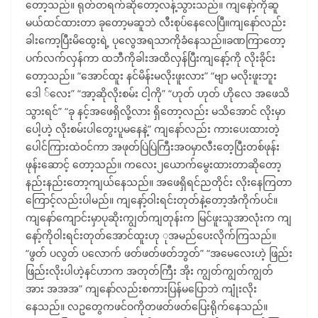
တော့သည်။ ရုတ်တရက်ဆိုတော့လန့်သွားသည်။ ကျနော့်ကိုဆူ
မယ်ထင်ထားတာ ခုတော့မဆူဘဲ လီးစုပ်နေလေပြီ။ကျနော်လည်း
ခါးကော့ပြီးမိထွေးရဲ့ ပုလွေအရသာကိုခံနေသည်။ခဏကြာတော့
ပက်လက်လှန်ကာ ထဘီကိုခါးအထိလှန်ပြီးကျနော့်ကို လိုးခိုင်း
တော့သည်။ “အောင်ထူး နင်မိန်းမလိုးဖူးလား” “ဗျာ မလိုးဖူးဘူး
ဒေါ ်လေး” “အာ့ဆိုလိုးစမ်း ငါ့ကို” “ဟုတ် ဟုတ် ဟိုလေ အဖေသိ
သွားရင်” “ခု နင့်အဖေရှိလို့လား ရှိတော့လည်း မသိအောင် လိုးမှာ
ပေါ့ဟဲ့ လိုးစမ်းပါတွေးပူမနေနဲ့” ကျနော်လည်း ကားပေးထားတဲ့
ပေါင်ကြားထဲဝင်ကာ အဖုတ်ပြဲပြဲကြီးအဝမှာလီးတေ့ပြီးတစ်ဖုန်း
ဖုန်းဆောင့် တော့သည်။ ကလေး၂ယောက်မွေးထားတာဆိုတော့
နည်းနည်းတော့ကျယ်နေသည်။ အဖေရှိရင်ညတိုင်း လိုးနေကြတာ
ကြောင့်လည်းပါမည်။ ကျနော့်ဝါးရင်းတုတ်နဲ့တော့အံကိုက်ပင်။
ကျနော်ကျောင်းမှာပုဆိုးကျွတ်ကျတုန်းက မြင်ဖူးသူအာလုံးက ကျ
နော့်ကိုဝါးရင်းတုတ်အောင်ထူးဟု ုအမည်ပေးလိုက်ကြသည်။
“ဖွတ် ပလွတ် ပလောက် ဖတ်ဖတ်ဖတ်ဘွတ်” “အမေလေးဟဲ့ ဖြည်း
ဖြည်းလိုးပါဟဲ့နင်ဟာက အတုတ်ကြီး အိုး ကျွတ်ကျွတ်ကျွတ်
အား အအအ” ကျနော်လည်းစကားပြန်မပြောဘဲ ကျုံးလိုး
နေသည်။ လဥတွေကဖင်ဝကိုတဖတ်ဖတ်ပြေးရိုက်နေသည်။