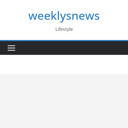
Skip
weeklysnews
to
content
Lifestyle