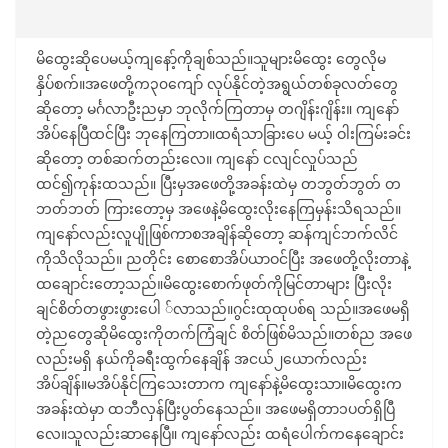
မိထွေးဆိုပေမယ့်ကျနော့်ကိုချစ်သည်။သူများမိထွေး တွေလိုမ
နှိပ်စက်။အဖေတို့က၃၀ကျော် လုပ်နိုင်တဲ့အရွယ်တစ်ခုလတ်တွေ
ဆိုတော့ မင်္ဂလာဦးညမှာ ဘုလိုက်ကြတာမှ တဂျိန်းဂျိန်း။ ကျနော်
အိပ်နေပြီထင်ပြီး ဘုနေကြတာ။ထရံသာခြားပေ မယ့် ဝါးကြမ်းခင်း
ဆိုတော့ တစ်ဆက်တည်းလေ။ ကျနော် ငလျင်လှုပ်သည်
ထင်၍ကုန်းထသည်။ ပြီးမှအဖေတို့အခန်းထဲမှ တဘွတ်ဘွတ် တ
ဘတ်ဘတ် ကြားတော့မှ အဖေနဲ့မိထွေးလိုးနေကြမှန်းသိရသည်။
ကျနော်လည်းလူပျိုဖြစ်ကာစအချိန်ဆိုတော့ ဆန်ကျင်ဘက်လိင်
ကိုသိလိုသည်။ ညတိုင်း စောစောအိပ်ယာဝင်ပြီး အဖေတို့လိုးတာနဲ့
ထချောင်းတော့သည်။မိထွေးစောက်ဖုတ်ကိုမြင်တာများ ပြီးလိုး
ချင်စိတ်တဖွားဖွားပေါ ်လာသည်။ဂွင်းထုထုပစ်ရ သည်။အဖေမရှိ
တဲ့ညတွေဆိုမိထွေးကိုတက်ကြံချင် စိတ်ဖြစ်မိသည်။တစ်ည အဖေ
လည်းမရှိ နယ်ကိုခရီးထွက်နေချိန် အငယ်၂ယောက်လည်း
အိပ်ချိန်။မအိပ်နိုင်ကြသေးတာက ကျနော်နဲ့မိထွေးသာ။မိထွေးက
အခန်းထဲမှာ ထဘီလှန်ပြီးပွတ်နေသည်။ အဖေမရှိတာ၁ပတ်ရှိပြီ
လေ။သူလည်းဆာနေပြီ။ ကျနော်လည်း ထရံပေါက်ကနေချောင်း