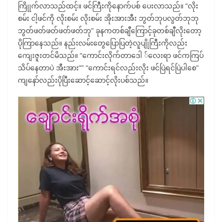
ကြိုုက်လာသည်ထင့်။ ဖင်ကြီးကိုနောက်ပစ် ပေးလာသည်။ “လိုး
စမ်း ငါ့ဖင်ကို လိုးစမ်း လိုးစမ်း အိုးအားအီး ဘွတ်ဘုပလွတ်ဘုဘု
ဘွတ်ဖတ်ဖတ်ဖတ်ဖတ်ဘု” ခုနကတစ်ချီကြောင့်ခုတစ်ချီလိုးတော့
ပိုကြာနေသည်။ နည်းလမ်းတွေပြောပြတဲ့လူပျိုကြီးကိုလည်း
ကျေးဇူးတင်မိသည်။ “ကောင်းလိုက်တာဒေါ ်လေးရာ ဖင်ကကြပ်
သိပ်နေတာပဲ အီးအား”” “ကောင်းရင်လည်းလိုး ဖင်ပြဲရင်ပြဲပါစေ”
ကျနော်လည်းပိုပြီးဆောင့်ဆောင့်လိုးပစ်သည်။