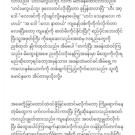
လာသည်။ “ဟင်းမလွယ်ဘူး လီးက မတ်ခနဲထောင်လာသည်။
“ဟင်းမလွယ်ဘူး ခုလေးတင်လိုးပြီးတာ ခုပြန်ထလာပြီ” “ဟီး အာ့
ဒေါ ်လေးခင်ကို လိုးချင်လို့နေမှာပေါ့ဗျ” “ဟင်း သေနာလေး ကဲ
ဟယ်” “အ ဒေါ ်လေး နာတယ်” ကျနော့်ဒစ်ကိုကိုက်လိုက်တာ
လေ။ပြီးတော့ ကျနော့်ကို ဓာတ်မီးကိုင်ခိုင်းပြီးို စည်ပိုင်းဘေးထိုင်
ပြီးသူ့အဖုတ်ကြီး ကိုရေဆေးသည်။အထဲမှ လရည်တွေကို
ညှစ်ထုတ် နှိုက်ထုတ်သည်။ အိမ်ပေါ ်တက်ပြီး အခန်းထဲဝင်ကြ
သည်။ မိထွေးနဲ့အဖေ ညတိုင်းလိုးနေကြအခန်းမှာ မိထွေးကိုလိုးရ
မည်ဆိုတော့ရင်တော့အခုန်သား။ အခန်းထဲမဝင်ခင်အိမ်ရှေ့က
ကလေးနှစ်ယောက်ကို တစ်ချက်ကြည့်လိုက်သေးသည်။ သူတို့
မောင်နှမက အိပ်တာမှသိုးလို့။
အဖေတို့ခြင်ထောင်ထဲဝင်ဖို့ခြင်ထောင်မလိုက်တော့ ကြိုရောက်နေ
တဲ့မိထွေးက ပက်လက်ပေါင်ကားပြီး ကြိုဆိုနေလေသည်။အဝတ်
ကလည်းချွတ်ထားသည်။ ကျနော်လည်း အဝတ်တွေချွတ်လိုက်
ပြီး မိထွေးပေါင်ကြားမျက်နှာအပ်လိုက်သည်။ လန်ပြဲလိပ်တက်နေ
တဲ့ကြွက်နားရွက်တွေကိုဖြဲကာ အစိကို ကုန်းစုပ်သည်။ လူပျိုကြီး