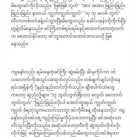
မိထွေးဖင်ကိုလိုးသည်။ “ဗြစ်ဗြစ် ဘွတ်” “အား အအား ဖြည်းဖြည်း
ဖြည်းဖြည်း နာတယ် ကျွတ်ကျွတ်ကျွတ်” ”ဘု ဘု ဗလစ် ဘွတ်”
လီးကတစ်ဝက်ခန့်ဝင်သွားပြီ။မိထွေးလည်း ခေါင်းအုန်းကိုကိုက်ပြီး
တွန့်လိမ်နေသည်။ ဖင်ကြီးတစ်ရမ်းရမ်းနှင့်။ထောက်ထားတဲ့လက်
က မထောင်နိုင်တော့ ဖင်ဘူးတောင်းထောင်ထားသလို ဖြစ်
နေသည်။
ကျနော်လည်း ရမ်းနေတဲ့ဖင်ကြီး ဆွဲဖမ်းပြီး ခါးမှကိုင်ကာ ဝင်
သလောက်ကိုအသွင်းအထုတ်လုပ်သည်။ တစ်ချက်ချင်းလိုးနေ
ရင်းအရှိန်ကို ိုနည်းနည်းတင်လိုက်သည်။ ချီးပေါက်သံတွေ
ကတော့ ဆူညံလို့ဗျာ။ “ဘု ဘွတ်ဘွတ်ဗြီးးးးးး ဗလွတ် ဗလောက်
ဘွတ်ဘွတ်” “ဖြည်းဖြည်းလိုးပါ အောင်ထူးရယ် ကျွတ်ကျွတ်
ကျွတ် ခံရတဲ့သူကမသက်သာဘူး ဖင်ကိုမီးစနဲ့ ထိုးနေသလိုပဲ” ကျ
နော်လည်းဖင်ဝရဲ့ကျဉ်းကြပ်မှုကိုပိုသဘောကျပြီး ဖင်အဆုံးသာ
လီးသွင်းပြီးလိုးသည်။ အဆုံးဝင်တော့လီးကို ဆွဲထုတ်လိုက်လိုး
လိုက်ဖြင့် ခပ်ကြမ်းကြမ်းလိုးပစ်သည်။မိထွေးလည်းဖင်ခံရတာ