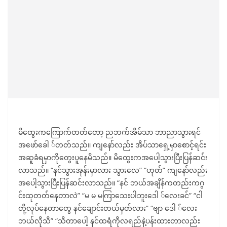
မိထွေးကကြောက်တတ်တော့ ညဘက်အိမ်သာ ဘာညာသွားရင်
အဖော်ခေါ ်တတ်သည်။ ကျနော်လည်း အိပ်သာရှေ့မှာစောင့်ရင်း
အဆူခံရမှာကိုတွေးပူနေမိသည်။ မိထွေးကအပေါ့သွားပြီးပြန်ဆင်း
လာသည်။ “နင်သွားအုန်းမှာလား သွားလေ” “ဟုတ်” ကျနော်လည်း
အပေါ့သွားပြီးပြန်ဆင်းလာသည်။ “နင် ဘယ်အချိန်ကတည်းကဂွ
င်းထုတတ်နေတာလဲ” “မ မ မကြာသေးပါဘူးဒေါ ်လေးခင်” “ငါ
တို့လုပ်နေတာတွေ နင်ချောင်းတယ်မှတ်လား” “ဗျာ ဒေါ ်လေး
ဘယ်လိုသိ” “သိတာပေါ့ နင်ထရံကိုလရည်နဲ့ပန်းထားတာလည်း