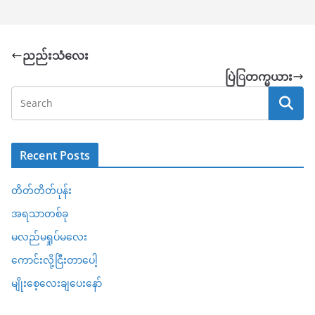
ညည်းသံလေး
ပြဲြတက္မယား
Recent Posts
တိတ်တိတ်ပုန်း
အရသာတစ်ခု
မလည်မရှုပ်မလေး
ကောင်းလို့ငြီးတာပေါ့
မျိုးစေ့လေးချပေးနော်