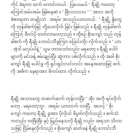
ကိုင် ခံရတာ ထက် ကောင်းတယ် . ပြပေးမယ် ” ရီချို ကတော့
ကြောင်အမ်းအမ်း ဖြစ်နေဆဲ ။ ” ဗြီးးးးးးးးးးးး ” ” အားးး အကို
ခံစားရတာ တမျိုးဘဲ . အရမ်း အသည်းယားတယ် . ” ရီချို့ နို့တွေ
ကို တုန်ခါစက်ဖြင့် တို့ပေးလိုက် ခြင်း ဖြစ်သည် ။ ရီချို တုန်ခါစက်
ကြောင့် ဖီးလ်ပို တတ်လာတော့သည် ။ ထိုစဉ် စိုးကျော် သည် တုန်
ခါစက် ကို ရီချို ဘောင်းဘီခွကြား ပြောင်းထိုး လိုက်သည် ။ ” ဟာ
. အဲ့ဒါ မလုပ်ပါနဲ့ ” သူမ တားသော်လည်း မရတော့ ။ ရီချို ပေါင်
များကို မင်းခန့် ဖမ်းချုပ်ပြီး ဆွဲကား ပစ်လိုက်သည် ။ ထို အခါ စိုး
ကျော် ရီချို ပေါင်ခွ ကို ရှင်းရှင်းလင်းလင်း အနေအထားဖြင့် စက်
ကို အဓိက နေရာအား ဖိကပ်ထား လိုက်သည် ။
ရီချို အသားတွေ တဆက်ဆက် တုန်လာပြီး ” အိုး အကို ရပ်လိုက်
တော့ . မရတော့ဘူး . အရမ်း ယားတက် လာပြီ . အဟင့် ” စိုး
ကျော် ကတော့ ရီချို့ ခွအား ပိုလိုပင် ဖိပွတ်လိုက်သည် ။ စက်သံ
ကလည်း တဗြီးဗြီး နှင့် မြည်နေသလို ရီချို လည်း အရသာ သိလာ
သဖြင့် ငြိမ်နေလိုက်သည် ။ စိုးကျော် ဆတ်ခနဲ ရီချို ဘောင်းဘီ