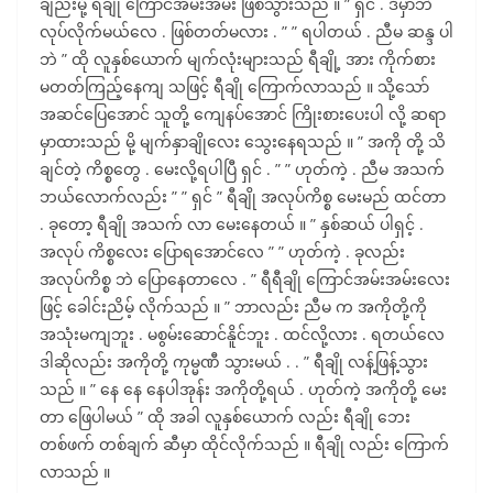
ချည်းမို့ ရီချို ကြောင်အမ်းအမ်း ဖြစ်သွားသည် ။ ” ရှင် . ဒီမှာဘဲ
လုပ်လိုက်မယ်လေ . ဖြစ်တတ်မလား . ” ” ရပါတယ် . ညီမ ဆန္ဒ ပါ
ဘဲ ” ထို လူနှစ်ယောက် မျက်လုံးများသည် ရီချို့ အား ကိုက်စား
မတတ်ကြည့်နေကျ သဖြင့် ရီချို ကြောက်လာသည် ။ သို့သော်
အဆင်ပြေအောင် သူတို့ ကျေနပ်အောင် ကြိုးစားပေးပါ လို့ ဆရာ
မှာထားသည် မို့ မျက်နှာချိုလေး သွေးနေရသည် ။ ” အကို တို့ သိ
ချင်တဲ့ ကိစ္စတွေ . မေးလို့ရပါပြီ ရှင် . ” ” ဟုတ်ကဲ့ . ညီမ အသက်
ဘယ်လောက်လည်း ” ” ရှင် ” ရီချို အလုပ်ကိစ္စ မေးမည် ထင်တာ
. ခုတော့ ရီချို အသက် လာ မေးနေတယ် ။ ” နှစ်ဆယ် ပါရှင့် .
အလုပ် ကိစ္စလေး ပြောရအောင်လေ ” ” ဟုတ်ကဲ့ . ခုလည်း
အလုပ်ကိစ္စ ဘဲ ပြောနေတာလေ . ” ရီရီချို ကြောင်အမ်းအမ်းလေး
ဖြင့် ခေါင်းညိမ့် လိုက်သည် ။ ” ဘာလည်း ညီမ က အကိုတို့ကို
အသုံးမကျဘူး . မစွမ်းဆောင်နိူင်ဘူး . ထင်လို့လား . ရတယ်လေ
ဒါဆိုလည်း အကိုတို့ ကုမ္မဏီ သွားမယ် . . ” ရီချို လန့်ဖြန့်သွား
သည် ။ ” နေ နေ နေပါအုန်း အကိုတို့ရယ် . ဟုတ်ကဲ့ အကိုတို့ မေး
တာ ဖြေပါမယ် ” ထို အခါ လူနှစ်ယောက် လည်း ရီချို ဘေး
တစ်ဖက် တစ်ချက် ဆီမှာ ထိုင်လိုက်သည် ။ ရီချို လည်း ကြောက်
လာသည် ။