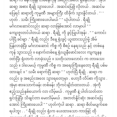
ဆရာ့ အစား ရီချို သွားပေးပါ . အဆင်ပြေဖို့ လိုတယ် . အဆင်မ
ပြေရင် ဆရာတို့ ကုမ္မဏီ အများကြီး ထိခိုက် သွားနိူင်တယ် . ” ‘ ‘
ဟုတ် . သမီး ကြိုးစားပေးပါမယ် ” ” ယုံပါတယ် . ရီချို
မင်္ဂလာဆောင်လည်း ဆရာ လာဖြစ်အောင် လာမှာပါ ” ”
ကျေးဇူးတင်ပါတယ် ဆရာ . ရီချို့ ကို ခွင့်ပြုပါအုန်း . ” ” ကောင်း
ပါပြီ ခင်ဗျာ .” ရီချို လည်း ဒီနေ့ ရုံးခွင့် ယူထားသည်မို့ အိမ်
ပြန်လာခဲ့ပြီး မင်္ဂလာဆောင် ကိစ္စ ကို စီစဉ် နေရသည် နှင့် တစ်နေ
ကုန် သွားသည် ။ နောက်တစ်နေ့ ရုံးယူနီဖောင်းလေး ကျကျနန
ဝတ်ပြီး ရုံးတက် လာခဲ့သည် ။ သတိုးသားလောင်း က တားသေး
သည် ။ ဒါပေမယ့် ကုမ္မဏီ ကိစ္စ က အရေးကြီးနေတော့ ရီချို ပစ်မ
ထားချင် ။ ” သမီး ရောက်ပြီ ဆရာ ” ” ဟုတ်ပြီ ရီချို . ဆရာ က
လည်း ခု အစည်းအဝေး သွားရတော့မှာ . ဟော့ဒီ လိပ်စာ ကိုသွား .
အဲ့မှာ စားသောက်ခန်း တစ်ခန်း ဘိုကင်ချိတ်ထားတယ် . အဲ့ကို
ဧည့်သည်နှစ်ယောက် လာ လိမ့်မယ် . ကုမ္မဏီ နဲ့ ပါတ်သတ်တာ
ရှင်းပြပြီး သိချင်တာ မေးလိမ့်မယ် . အတတ်နိူင်ဆုံး အဆင်ပြေ
အောင် ကြိုးစားပေးပါ ” ” ဟုတ်ကဲ့ပါ ဆရာ . ဆရာ စိတ်မပျက်စေ
ရပါဘူး . . ” ရီချို လည်း ရုံးက ပေးထားသော ကားဖြင့် ထို