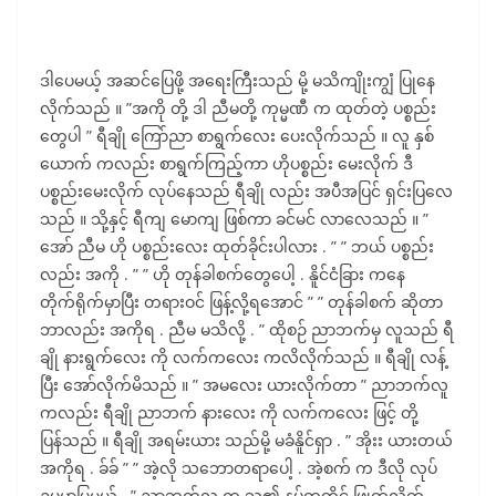
ဒါပေမယ့် အဆင်ပြေဖို့ အရေးကြီးသည် မို့ မသိကျိုးကျွံ ပြုနေ
လိုက်သည် ။ ”အကို တို့ ဒါ ညီမတို့ ကုမ္မဏီ က ထုတ်တဲ့ ပစ္စည်း
တွေပါ ” ရီချို ကြော်ညာ စာရွက်လေး ပေးလိုက်သည် ။ လူ နှစ်
ယောက် ကလည်း စာရွက်ကြည့်ကာ ဟိုပစ္စည်း မေးလိုက် ဒီ
ပစ္စည်းမေးလိုက် လုပ်နေသည် ရီချို လည်း အပီအပြင် ရှင်းပြလေ
သည် ။ သို့နှင့် ရီကျ မောကျ ဖြစ်ကာ ခင်မင် လာလေသည် ။ ”
အော် ညီမ ဟို ပစ္စည်းလေး ထုတ်ခိုင်းပါလား . ” ” ဘယ် ပစ္စည်း
လည်း အကို . ” ” ဟို တုန်ခါစက်တွေပေါ့ . နိူင်ငံခြား ကနေ
တိုက်ရိုက်မှာပြီး တရားဝင် ဖြန့်လို့ရအောင် ” ” တုန်ခါစက် ဆိုတာ
ဘာလည်း အကိုရ . ညီမ မသိလို့ . ” ထိုစဉ် ညာဘက်မှ လူသည် ရီ
ချို နားရွက်လေး ကို လက်ကလေး ကလိလိုက်သည် ။ ရီချို လန့်
ပြီး အော်လိုက်မိသည် ။ ” အမလေး ယားလိုက်တာ ” ညာဘက်လူ
ကလည်း ရီချို ညာဘက် နားလေး ကို လက်ကလေး ဖြင့် တို့
ပြန်သည် ။ ရီချို အရမ်းယား သည်မို့ မခံနိူင်ရှာ . ” အိုးး ယားတယ်
အကိုရ . ခ်ခ် ” ” အဲ့လို သဘောတရာပေါ့ . အဲ့စက် က ဒီလို လုပ်
ဥပမာပြမယ် . ” ညာဘက်လူ က သူ၏ နပ်ကတိုင် ဖြုတ်လိုက်