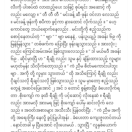
လီးကို ပါးစပ်ထဲ လာထည့်ပေး သဖြင့် စုပ်ရင်း အဆောင့် ကို
လည်း မလျော့ ။ ” တီ တီ တီ ” မင်းခန့် ဆီ ဖုန်း ဝင်လာ လေသည်
။ မင်းခန့် ဖုန်းကို စပီကာ ဖွင့်ကာ နားထောင် လိုက်သည် ။ ” ဟေ့
ကောင်တွေ ဘယ်ရောက်နေလည်း . မင်းတို့ကို ဧည့်သည်က
စောင့်နေတယ်တဲ့ ” ” ဗျာ ” ” ဗျာ မနေနဲ့ . ပန်းဥယျဉ် အခန်း ၆၉ ကို
မြန်မြန်သွား ” တစ်ဖက်က ပြောပြီး ဖုန်းချသွားသည် ။ အားလုံး့
လည်း ကြောင်အမ်းအမ်း ဖြစ်သွားလေသည် ။ ” ဒါ မယ်မဒီ အခန်း
၆၉ . ဆိုင်မှားပြီ ဟ ” ရီချို လည်း သူမ နှင့် ချိန်းထားသည့် လူများ
မဟုတ်မှန်း သိလိုက်တော့သည် ။ ” ကဲ ညီမ စိတ်မကောင်းပါဘူး
ဗျာ . အကို တို့ လူမှား သွားတယ် ” ထို အသိကြောင့် ရီချို လည်း
ငိုချင်သလို ရီချင်သလို ဖြစ်သွားသည် ။ သူမ မှာတော့ ဧည့်သည်
တွေနဲ့ အဆင်ပြေအောင် ၂ အင် ၁ တောင် စွန့်စားပြီး ခံပေးလိုက်ရ
တာ .စိုးကျော် က ခုထိ ရီချို ကို ပင့်ဆောင့် လိုးနေဆဲ ။ ရီချို
လည်း အားမလို အားမရ ဖြင့် စိုးကျော် ပေါ်မှ ဆင်းလိုက် လေ
သည် ။ အဝတ်အစားများ အသီးသီး ပြန်ဝတ်ပြီး . ” ကဲ ညီမ အကို
တို့ အရေးကြီး နေလို့ ခွင့်ပြုပါအုန်း . ခံပေးတာ ကျေးဇူးတင်တယ်
. နောင်တခါ မှ ပြီးအောင် လိုးပေးမယ် . သွားပြီ ” လူနှစ်ယောက်