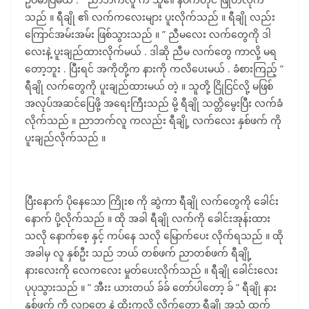
သည် ။ ရီချို ၏ လက်ကလေးများ ပူးလိုက်သည် ။ ရီချို လည်း
ကြောင်အမ်းအမ်း ဖြစ်သွားသည် ။ ” ညီမလေး လက်တွေကို ဒါ
လေးနဲ့ ပူးချည်ထားလိုက်မယ် . ဒါဆို ညီမ လက်တွေ ကာလို့ မရ
တော့ဘူး . ပြီးရင် အကိုတို့က နားကို ကလိပေးမယ် . ခံစားကြည့် ”
ရီချို လက်တွေကို ပူးချည်ထားမယ် တဲ့ ။ သူတို့ ငြိုငြင်လို့ မဖြစ်
အလုပ်အဆင်ပြေဖို့ အရေးကြီးသည် မို့ ရီချို သတ္တိမွေးပြီး လက်ခံ
လိုက်သည် ။ ညာဘက်လူ ကလည်း ရီချို့ လက်လေး နှစ်ဖက် ကို
ပူးချည်လိုက်သည် ။
ပြီးနောက် ပိုနေသော ကြိုးစ ကို ဆွဲကာ ရီချို လက်တွေကို ခေါင်း
နောက် ပို့လိုက်သည် ။ ထို အခါ ရီချို လက်ကို ခေါင်းအုန်းထား
သလို နောက်စေ့ နှင့် ကပ်နေ သလို မြောက်ပေး လိုက်ရသည် ။ ထို
အခါမှ လူ နှစ်ဦး သည် ဘယ် တစ်ဖက် ညာတစ်ဖက် ရီချို့
နားလေးကို လေကလေး မှုတ်ပေးလိုက်သည် ။ ရီချို ခေါင်းလေး
ပုပုသွားသည် ။ ” အီးး ယားတယ် ခ်ခ် တော်ပါတော့ ခ် ” ရီချို နား
နှစ်ဖက် ကို လျှာတွေ နဲ့ ထိုးကလိ လိုက်တော့ ရီချို အသံ ထွက်