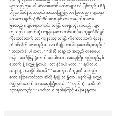
များသည် သူမ ၏ မင်္ဂလာဆောင် ဖိတ်စာများ ပင် ဖြစ်သည် ။ ရီရီ
ချို မှာ ပိန်ပိန်သွယ်သွယ် အသားဖြူဖြူလေး ဖြစ်သည် ။ မျက်နှာ
သေးကာ မျက်လုံးဝိုင်းဝိုင်းလေး နှင့် ကလေးမျက်နှာလေး
ဖြစ်သည် ။ ချစ်စရာကောင်း သဖြင့် တစ်ရုံးလုံး ကလည်း ချစ်
ကျသည် ။ နောက်ဆုံး ကျန်နေသော တစ်စောင်မှာ ကုမ္မဏီပိုင်ရှင်
ကိုကောင်းထက် သာ ကျန်တော့ သဖြင့် ကိုကောင်းထက် ရုံးခန်း
ထဲ ဝင်လိုက် လေသည် ။ ” လာ ရီချို . ဘယ်နေ့ဆောင်မှာလည်း ”
” သဘက်ခါ ပါ ဆရာ . ” ” ဒါဆို ဆရာ့ ကို အကူညီ တစ်ခုပေး
အုန်း . မနက်ဖြန် ရုံးတက် ပေးပါလား . အရေးကြီး ဧည့်သည်နှစ်
ယောက် နဲ့ တွေ့ဖို့ ရှိတယ် . လာ နိူင်မယ် မလား ” ” ရပါတယ်
ဆရာ ရဲ့ . လာနိူင်ပါတယ် ” ” အေးကွာ . ဒီကုမ္မဏီ မှာလည်း
စကားပြောကောင်းတာ ဆိုလို့ ရီချို ဘဲ ရှိတာ . မနက်ဖြန် တွေ့ရ
မည့် နှစ်ယောက် က အရေးကြီးတယ် . ” ” ဟုတ်ကဲ့ . သမီး ဘဲ
သွားရမှာလည်း ” ” ဟုတ်တယ် အဲ့ဒါကြောင့် ပြောနေရတာ။