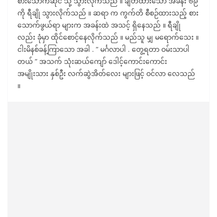
စားသောက်ဆိုင် သို့ သွားလိုက်သည် ။ ချိတ်ထားသော အခန်း ၆၉
ကို ရီချို သွားလိုက်သည် ။ ဆရာ က ကွက်တိ စီစဉ်ထားသည့် စား
သောက်ဖွယ်ရာ များက အခန်းထဲ အသင့် ရှိနေသည် ။ ရီချို
လည်း ခုံမှာ ထိုင်စောင့်နေလိုက်သည် ။ မည်သူ မျှ မရောက်သေး ။
ငါးမိနစ်ခန့်ကြာသော အခါ . ” မင်္ဂလာပါ . တွေ့ရတာ ဝမ်းသာပါ
တယ် ” အသက် သုံးဆယ်ကျော် ဒေါင့်ကောင်းကောင်း
အမျိုးသား နှစ်ဦး လက်ဆွဲအိတ်လေး များဖြင့် ဝင်လာ လေသည်
။