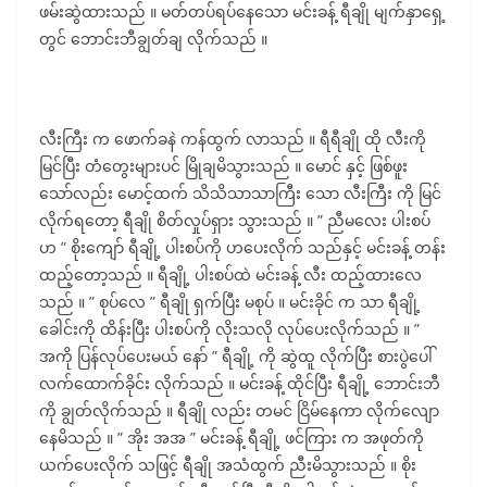
ဖမ်းဆွဲထားသည် ။ မတ်တပ်ရပ်နေသော မင်းခန့် ရီချို မျက်နှာရှေ့
တွင် ဘောင်းဘီချွတ်ချ လိုက်သည် ။
လီးကြီး က ဖောက်ခနဲ ကန်ထွက် လာသည် ။ ရီရီချို ထို လီးကို
မြင်ပြီး တံတွေးများပင် မြိုချမိသွားသည် ။ မောင် နှင့် ဖြစ်ဖူး
သော်လည်း မောင့်ထက် သိသိသာသာကြီး သော လီးကြီး ကို မြင်
လိုက်ရတော့ ရီချို စိတ်လှုပ်ရှား သွားသည် ။ ” ညီမလေး ပါးစပ်
ဟ ” စိုးကျော် ရီချို့ ပါးစပ်ကို ဟပေးလိုက် သည်နှင့် မင်းခန့် တန်း
ထည့်တော့သည် ။ ရီချို့ ပါးစပ်ထဲ မင်းခန့် လီး ထည့်ထားလေ
သည် ။ ” စုပ်လေ ” ရီချို ရှက်ပြီး မစုပ် ။ မင်းခိုင် က သာ ရီချို့
ခေါင်းကို ထိန်းပြီး ပါးစပ်ကို လိုးသလို လုပ်ပေးလိုက်သည် ။ ”
အကို ပြန်လုပ်ပေးမယ် နော် ” ရီချို့ ကို ဆွဲထူ လိုက်ပြီး စားပွဲပေါ်
လက်ထောက်ခိုင်း လိုက်သည် ။ မင်းခန့် ထိုင်ပြီး ရီချို့ ဘောင်းဘီ
ကို ချွတ်လိုက်သည် ။ ရီချို လည်း တမင် ငြိမ်နေကာ လိုက်လျော
နေမိသည် ။ ” အိုး အအ ” မင်းခန့် ရီချို့ ဖင်ကြား က အဖုတ်ကို
ယက်ပေးလိုက် သဖြင့် ရီချို အသံထွက် ညီးမိသွားသည် ။ စိုး