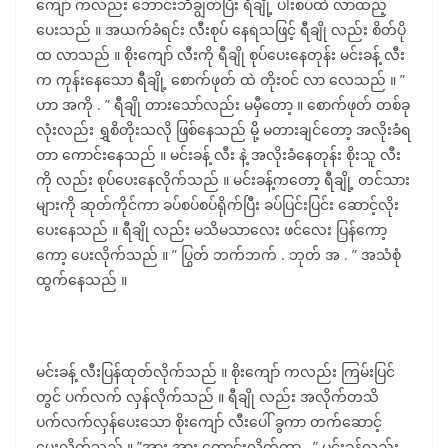
ကျော် ကလည်း ဘောင်းဘီချွတ်ပြီး ရီချို့ ပါးစပ်ထဲ လာထည့်
ပေးသည် ။ အယက်ခံရင်း လီးစုပ် နေရသဖြင့် ရီချို လည်း စိတ်ပို
ထ လာသည် ။ စိုးကျော် လီးကို ရီချို စုပ်ပေးနေတုန်း မင်းခန့် လီး
က ကုန်းနေသော ရီချို့ စောက်ဖုတ် ထဲ တိုးဝင် လာ လေသည် ။ ”
ဟာ အကို . ” ရီချို တားသော်လည်း မမှီတော့ ။ စောက်ဖုတ် တစ်ခု
လုံးလည်း ရွှစိတိုးသလို ဖြစ်နေသည် မို့ မတားချင်တော့ အလိုးခံရ
တာ ကောင်းနေသည် ။ မင်းခန့် လီး နဲ့ အလိုးခံနေတုန်း စိုးသူ လီး
ကို လည်း စုပ်ပေးနေလိုက်သည် ။ မင်းခန့်ကတော့ ရီချို့ တင်သား
များကို ဆုတ်ကိုင်ကာ ခပ်စပ်စပ်ရိုက်ပြီး ခပ်ပြင်းပြင်း ဆောင့်လိုး
ပေးနေသည် ။ ရီချို လည်း မသိမသာလေး ဖင်လေး ပြန်ကော့
ကော့ ပေးလိုက်သည် ။ ” ပြွတ် ဘက်ဘက် . ဘုတ် အ . ” အသံစုံ
ထွက်နေသည် ။
မင်းခန့် လီးပြန်ထုတ်လိုက်သည် ။ စိုးကျော် ကလည်း ကြမ်းပြင်
တွင် ပက်လက် လှန်လိုက်သည် ။ ရီချို လည်း အလိုက်တသိ
ပက်လက်လှန်ပေးသော စိုးကျော် လီးပေါ် ခွကာ တက်ဆောင့်
ပေးလိုက်သည် ။ ”အား အား ကောင်းလိုက်တာ . ” မင်းခန့်လည်း