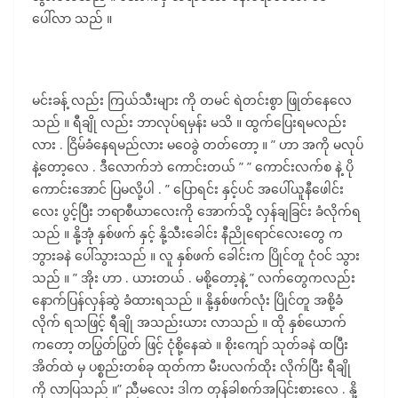
ပေါ်လာ သည် ။
မင်းခန့် လည်း ကြယ်သီးများ ကို တမင် ရဲတင်းစွာ ဖြုတ်နေလေ
သည် ။ ရီချို လည်း ဘာလုပ်ရမှန်း မသိ ။ ထွက်ပြေးရမလည်း
လား . ငြိမ်ခံနေရမည်လား မဝေခွဲ တတ်တော့ ။ ” ဟာ အကို မလုပ်
နဲ့တော့လေ . ဒီလောက်ဘဲ ကောင်းတယ် ” ” ကောင်းလက်စ နဲ့ ပို
ကောင်းအောင် ပြမလို့ပါ . ” ပြောရင်း နှင့်ပင် အပေါ်ယူနီဖေါင်း
လေး ပွင့်ပြီး ဘရာစီယာလေးကို အောက်သို့ လှန်ချခြင်း ခံလိုက်ရ
သည် ။ နို့အုံ နှစ်ဖက် နှင့် နို့သီးခေါင်း နီညိုရောင်လေးတွေ က
ဘွားခနဲ ပေါ်သွားသည် ။ လူ နှစ်ဖက် ခေါင်းက ပြိုင်တူ ငုံဝင် သွား
သည် ။ ” အိုး ဟာ . ယားတယ် . မစို့တော့နဲ့ ” လက်တွေကလည်း
နောက်ပြန်လှန်ဆွဲ ခံထားရသည် ။ နို့နှစ်ဖက်လုံး ပြိုင်တူ အစို့ခံ
လိုက် ရသဖြင့် ရီချို အသည်းယား လာသည် ။ ထို နှစ်ယောက်
ကတော့ တပြွတ်ပြွတ် ဖြင့် ငုံစို့နေဆဲ ။ စိုးကျော် သုတ်ခနဲ ထပြီး
အိတ်ထဲ မှ ပစ္စည်းတစ်ခု ထုတ်ကာ မီးပလက်ထိုး လိုက်ပြီး ရီချို
ကို လာပြသည် ။” ညီမလေး ဒါက တုန်ခါစက်အပြင်းစားလေ . နို့