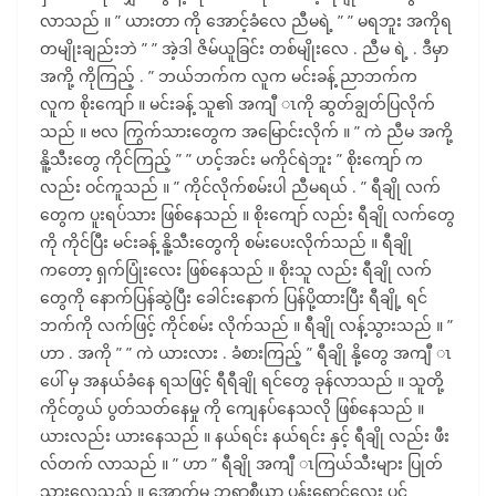
လာသည် ။ ” ယားတာ ကို အောင့်ခံလေ ညီမရဲ့ ” ” မရဘူး အကိုရ
တမျိုးချည်းဘဲ ” ” အဲ့ဒါ ဇိမ်ယူခြင်း တစ်မျိုးလေ . ညီမ ရဲ့ . ဒီမှာ
အကို့ ကိုကြည့် . ” ဘယ်ဘက်က လူက မင်းခန့် ညာဘက်က
လူက စိုးကျော် ။ မင်းခန့် သူ၏ အကျီ ၤကို ဆွတ်ချွတ်ပြလိုက်
သည် ။ ဗလ ကြွက်သားတွေက အမြောင်းလိုက် ။ ” ကဲ ညီမ အကို့
နိူ့သီးတွေ ကိုင်ကြည့် ” ” ဟင့်အင်း မကိုင်ရဲဘူး ” စိုးကျော် က
လည်း ဝင်ကူသည် ။ ” ကိုင်လိုက်စမ်းပါ ညီမရယ် . ” ရီချို လက်
တွေက ပူးရပ်သား ဖြစ်နေသည် ။ စိုးကျော် လည်း ရီချို လက်တွေ
ကို ကိုင်ပြီး မင်းခန့် နိူ့သီးတွေကို စမ်းပေးလိုက်သည် ။ ရီချို
ကတော့ ရှက်ပြုံးလေး ဖြစ်နေသည် ။ စိုးသူ လည်း ရီချို လက်
တွေကို နောက်ပြန်ဆွဲပြီး ခေါင်းနောက် ပြန်ပို့ထားပြီး ရီချို့ ရင်
ဘက်ကို လက်ဖြင့် ကိုင်စမ်း လိုက်သည် ။ ရီချို လန့်သွားသည် ။ ”
ဟာ . အကို ” ” ကဲ ယားလား . ခံစားကြည့် ” ရီချို နို့တွေ အကျီ ၤ
ပေါ် မှ အနယ်ခံနေ ရသဖြင့် ရီရီချို ရင်တွေ ခုန်လာသည် ။ သူတို့
ကိုင်တွယ် ပွတ်သတ်နေမှု ကို ကျေနပ်နေသလို ဖြစ်နေသည် ။
ယားလည်း ယားနေသည် ။ နယ်ရင်း နယ်ရင်း နှင့် ရီချို လည်း ဖီး
လ်တက် လာသည် ။ ” ဟာ ” ရီချို အကျီ ၤကြယ်သီးများ ပြုတ်
သွားလေသည် ။ အောက်မှ ဘရာစီယာ ပန်းရောင်လေး ပင်