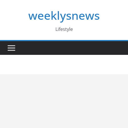
Skip
weeklysnews
to
content
Lifestyle