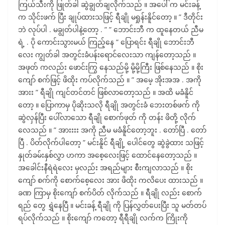
ကြယ်သီးကို ဖြုတ်ခါ ဆွဲချွတ်ချလိုက်သည် ။ အပေါ် က မင်းခန့်
က သိုင်းဖက် ပြီး ချုပ်ထားသဖြင့် ရီချို မရှုန်းနိူင်တော့ ။ ” ဒီတိုင်း
ဘဲ လုပ်ပါ . မချွတ်ပါနဲ့တော့ . ” ” ဘောင်းဘီ က ထူနေတယ် ညီမ
ရဲ့ . ပို ကောင်းသွားမယ် ကြည့်နေ ” ပြောရင်း ရီချို ဘောင်းဘီ
လေး ကျွတ်ခါ အတွင်းခံပန်းရောင်လေးသာ ကျန်တော့သည် ။
အဖုတ် ကလည်း ဖောင်းကြွ နေသည်မို့ မို့မို့ကြီး ဖြစ်နေသည် ။ စိုး
ကျော် စက်ဖြင့် ဖိထိုး ကပ်လိုက်သည် ။ ” အမေ့ အိုးအအ . အကို
အားး ” ရီချို ကျင်တင်တင် ဖြစ်လာတော့သည် ။ အထိ မခံနိူင်
တော့ ။ ပြောကာမှ ပိုဆိုးသလို ရီချို အတွင်းခံ ဘေးတစ်ဖက် ကို
ဆွဲလှန်ပြီး ပေါ်လာသော ရီချို စောက်ဖုတ် ကို တန်း ဖိတို့ လိုက်
လေသည် ။ ” အားးးး အကို ညီမ မခံနိူင်တော့ဘူး . တော်ပြီ . တော်
ပြီ . ပိတ်လိုက်ပါတော့ ” မင်းနိူင် ရီချို့ ပေါင်တွေ ဆွဲခွဲထား သဖြင့်
နှုတ်ခမ်းနှစ်လွှာ ဟကာ အစေ့လေးဖြင့် ထောင်နေတော့သည် ။
အခေါင်းနီရဲရဲလေး မှလည်း အရည်များ စီးကျလာသည် ။ စိုး
ကျော် စက်ကို စောက်စေ့လေး အား ဖိထိုး ကလိပေး ထားသည် ။
ခဏ ကြာမှ စိုးကျော် စက်ပိတ် လိုက်သည် ။ ရီချို လည်း စောက်
ရည် တွေ ရွှဲနေပြီ ။ မင်းခန့် ရီချို ကို ပြန်လွှတ်ပေးပြီး သူ မတ်တပ်
ရပ်လိုက်သည် ။ စိုးကျော် ကတော့ ရီရီချို လက်က ကြိုးကို