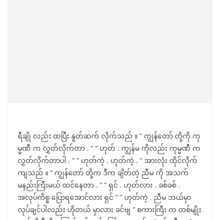
ရီချို လည်း ထပြီး နူတ်ဆက် လိုက်သည် ။ ” ကျွန်တော် တို့ကို ကု
မ္မဏီ က လွှတ်လိုက်တာ . ” ” ဟုတ် . ကျွန်မ ကိုလည်း ကုမ္မဏီ က
လွှတ်လိုက်တာပါ . ” ” ဟုတ်ကဲ့ . ဟုတ်ကဲ့ . ” အားလုံး ထိုင်လိုက်
ကျသည် ။ ” ကျွန်တော် တို့က ဒီက ချိတ်တဲ့ ညီမ ကို အသက်
မနည်းကြီးမယ် ထင်နေတာ . ” ” ရှင် . ဟုတ်လား . ခစ်ခစ် .
အလုပ်ကိစ္စ ပြောရအောင်လား ရှင် ” ” ဟုတ်ကဲ့ . ညီမ ဘယ်မှာ
လုပ်ချင်ပါလည်း ဟိုတယ် မှာလား ခင်ဗျ ” စကားကြီး က တစ်မျိုး