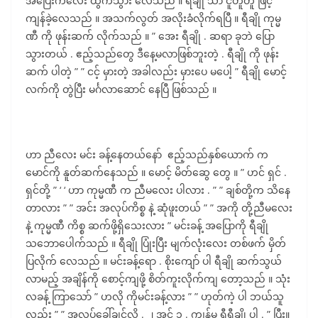
အပြေးကလေး ထွက်သွား လေသည် ။ ရီချို သာ ငူတူတူ ဖြင့်
ကျန်ခဲ့လေသည် ။ အသက်လွတ် အလိုးခံလိုက်ရပြီ ။ ရီချို ကုမ္မ
ဏီ ကို ဖုန်းဆက် လိုက်သည် ။ ” အေး ရီချို . ဆရာ ခုဘဲ ပြော
သွားတယ် . ဧည့်သည်တွေ ဒီနေ့မလာဖြစ်ဘူးတဲ့ . ရီချို ကို ဖုန်း
ဆက် ပါတဲ့ ” ” ငင့် မှားတဲ့ အခါလည်း မှားပေ မပေါ့ ” ရီချို မောင့်
လက်ကို တွဲပြီး မင်္ဂလာဆောင် နေပြီ ဖြစ်သည် ။
ဟာ ညီလေး မင်း ခန့်နေတယ်နော် ဧည့်သည်နှစ်ယောက် က
မောင်ကို နူတ်ဆက်နေသည် ။ မောင့် မိတ်ဆွေ တွေ ။ ” ဟင် ရှင် .
ရှင်တို့ ” ‘ ‘ ဟာ ကုမ္မဏီ က ညီမလေး ပါလား . ” ” ချစ်တို့က သိနေ
တာလား ” ” အင်း အလုပ်ကိစ္စ နဲ့ ဆုံဖူးတယ် ” ” အကို တို့ညီမလေး
နဲ့ ကုမ္မဏီ ကိစ္စ ဆက်ဖို့ရှိသေးလား ” မင်းခန့် အပြောကို ရီချို
သဘောပေါက်သည် ။ ရီချို ပြုံးပြီး မျက်လုံးလေး တစ်ဖက် မှိတ်
ပြလိုက် လေသည် ။ မင်းခန့်ရော . စိုးကျော် ပါ ရီချို ဆက်သွယ်
လာမည့် အချိန်ကို စောင့်ကျဖို့ စိတ်ကူးလိုက်ကျ တော့သည် ။ သုံး
လခန့် ကြာသော် ” ဟလို ကိုမင်းခန့်လား ” ” ဟုတ်ကဲ့ ပါ ဘယ်သူ
လည်း ” ” အလုပ်ခေါ်ချင်လို့ . ၂ အင် ၁ . ကျွန်မ ရီရီချို ပါ . ” ပြီး။