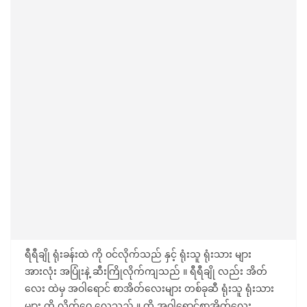
ရီရီချို ရုံးခန်းထဲ ကို ဝင်လိုက်သည် နှင့် ရုံးသူ ရုံးသား များ
အားလုံး အပြုံးနဲ့ ဆီးကြိုလိုက်ကျသည် ။ ရီရီချို လည်း အိတ်
လေး ထဲမှ အဝါရောင် စာအိတ်လေးများ တစ်ခုဆီ ရုံးသူ ရုံးသား
များ ကို လိုက်ဝေ လေသည် ။ ထို အဝါရောင်စာအိတ်လေး