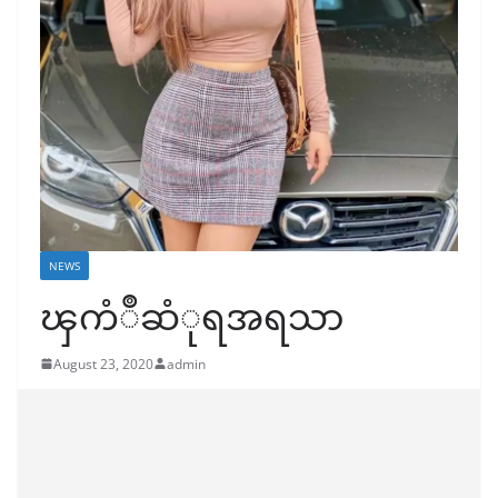
NEWS
ၾကံဳဆံုရအရသာ
August 23, 2020
admin