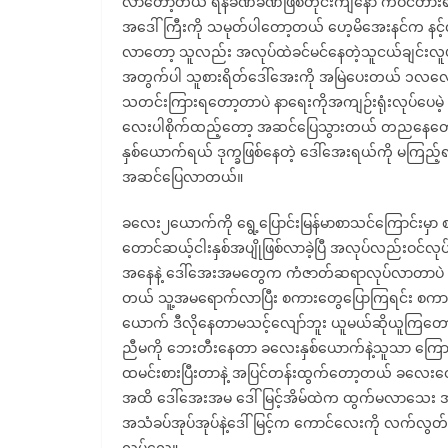
လာတော့တယ် ရန်ခဏခဏဖြစ်တိုင်းကျနော် ကဝင်တားရစမ
အဒေါ်ကြီးကို သမုတ်ပါတော့တယ် ဟေ့မိအေးနင်က နင့်လင်
လာတော့ သူလည်း အလုပ်ထဲခင်မင်နေတဲ့သူငယ်ချင်းလူ
အတွက်ပါ သူစားရိတ်ဒေါ်အေးကို အမြဲပေးတယ် ၁လလေ
သတင်းကြားရတော့တာပဲ နာရေးကိုအကျဉ်းရုံးလုပ်ပေမ
လေးပါစိုက်ထည့်တော့ အဆင်ပြေသွားတယ် တညနေတော့ သ
နှစ်ယောက်ရယ် ဒုက္ခဖြစ်နေတဲ့ ဒေါ်အေးရယ်ကို မကြည့်
အဆင်ပြေလာတယ်။
ခလေး၂ယောက်ကို ရွေ့ပြောင်းမြန်မာစာသင်ကြောင်းမှ
တောင်ဆယ့်ငါးနှစ်အပျိုဖြစ်လာခဲ့ပြီ အလုပ်လည်းဝင်လု
အနေနဲ့ ဒေါ်အေးအမတွေက ကံဇာတ်ဆရာလုပ်လာတာပဲ တ
တယ် သူ့အမရောက်လာပြီး စကားတွေပြောကြရင်း စကားကိုမ
ယောက် ဒီလိုနေတာမသင့်လျော်ဘူး ယူမယ်ဆိုယူကြတော့
ညီမကို ဘေးတီးနေတာ ခလေးနှစ်ယောက်နဲ့သူသာ ကြောင်
ထမင်းစားပြီးတာနဲ့ အပြင်တန်းထွက်တော့တယ် ခလေ
အထိ ဒေါ်အေးအမ ဒေါ်မြင့်အိမ်ထဲက ထွက်မလာသေး အမှေ
အသံခပ်အုပ်အုပ်နဲ့ဒေါ်မြင့်က ကောင်လေးကို လက်လွ
လုပ်လေ။