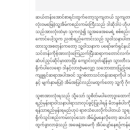
ဆယ်တန်းအောင်စာရင်းထွက်တော့သူကျတယ် သူကျတာ
လုံးဝမဖြေခဲ့သူ့အိမ်ကစည်းကမ်းကြီးသည် ဒါဆိုဒါပဲ ဟို
သည်အားလုံးထဲမှာ သူကလွဲ၍ သူ့အဖေအမေရဲ့ စစ်စည်းက
ကောင်ပေါ့သူက ညဏ်ရည်ကောင်းသည် သူဝါသနာပါတာက
ထားသူအစတုန်းကတော့ သူ့ဝါသနာက ပရော်ဖက်ရှင်နယ်
သင်တန်းကိုစ့်အားလုံးကြေညက်ပြီးဆရာကတောင်လက်ဖျား
ဆံပင်ညှပ်ဆိုင်မှာထားပြီး ကျောင်းလွတ်ချိန်မှာ သွားတီးသည
ရိုက်ပါလေရော ဒါနှင့်လားဇွဲမလျှော့ သဘောထားပြည့်
ကျူရှင်ဆရာအပါအဝင် သူ့ဂစ်တာသင်တန်းဆရာကိုပါ သူ့အ
နှင့် မျက်နှာမပြဝံ့ အိမ်အပြင်လည်းမထွက်တော့ သူ့ကို ဂ
သူစာအားလုံးရသည် သို့သော် သူစိတ်မပါတော့ဒူးထော
ရည်မှန်းရာဝါသနာပါရာသာလုပ်ခွင့်ပြုပါရန် မိဘနှစ်ပါးက
ရန်သာရည်မှန်းရမည်ဟုပဲ ရာဇသံပေးလိုက်ပါတယ် သူရသ
ရိုက်သွင်းစည်းကမ်းလုပ်သော အိမ်၌မနေလိုတော့ ဆယ်တ
ထွက်ခွာလာခဲ့သည် အဖေနဲ့အမေကို အိပ်ပျော်နေစဉ်ကန်တေ