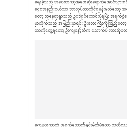
ရေးခဲ့သည် အဝေးတကာ့အဝေးဆုံးရောက်အောင်သွားရင်း 
ငွေစအနည်းငယ်သာ ဘာလုပ်ဘာကိုင်ရမှန်းမသိတော့ အရက်
တော့ သူနေရာရှာသည် ဥပဒိရုပ်ကောင်းပုံရပြီး အရက်စွဲန
မှာလိုက်သည် အမြည်းမှာရင်း ဦးလေးကြီးကိုကြည့်တော့
တာကိုတွေ့ရတော့ ဦးကျနော့်ဆီက သောက်ပါလားဆိုတော
ကျေးဇူးကွာတဲ့ အရက်သောက်ရင်းမိတ်ဖွဲ့တော့ သူတို့လ