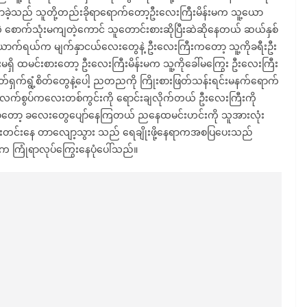
လာခဲ့သည် သူတို့တည်းခိုရာရောက်တော့ဦးလေးကြီးမိန်းမက သူ့ယော
ောက်သုံးမကျတဲ့ကောင် သူတောင်းစားဆိုပြီးဆဲဆိုနေတယ် ဆယ်နှစ်
်ရယ်က မျက်နှာငယ်လေးတွေနဲ့ ဦးလေးကြီးကတော့ သူ့ကိုခရီးဦး
ရှိ ထမင်းစားတော့ ဦးလေးကြီးမိန်းမက သူ့ကိုခေါ်မကြွေး ဦးလေးကြီး
ရှက်ရွံ့စိတ်တွေနဲ့ပေါ့ ညတညကို ကြိုးစားဖြတ်သန်းရင်းမနက်ရောက်
ဲ့လက်စွပ်ကလေးတစ်ကွင်းကို ရောင်းချလိုက်တယ် ဦးလေးကြီးကို
တော့ ခလေးတွေပျော်နေကြတယ် ညနေထမင်းဟင်းကို သူအားလုံး
းတင်းနေ တာလျော့သွား သည် ရေချိုးဖို့နေရာကအစပြပေးသည်
 ကြုံရာလုပ်ကြွေးနေပုံပေါ်သည်။