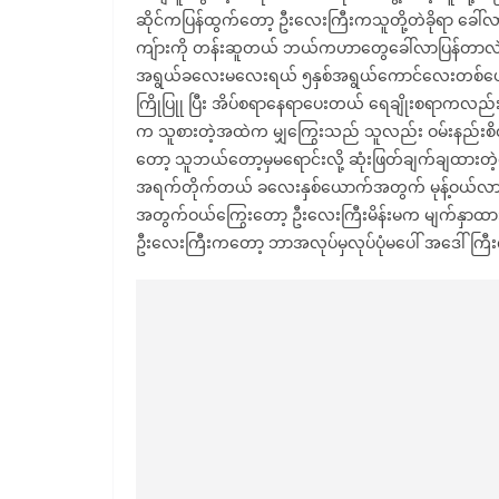
ဆိုင်ကပြန်ထွက်တော့ ဦးလေးကြီးကသူတို့တဲခိုရာ ခေါ်
ကျ်ားကို တန်းဆူတယ် ဘယ်ကဟာတွေခေါ်လာပြန်တာလဲ စ
အရွယ်ခလေးမလေးရယ် ၅နှစ်အရွယ်ကောင်လေးတစ်ယောက
ကြိုပြုု ပြီး အိပ်စရာနေရာပေးတယ် ရေချိုးစရာကလည်းမ
က သူစားတဲ့အထဲက မျှကြွေးသည် သူလည်း ဝမ်းနည်းစိတ်
တော့ သူဘယ်တော့မှမရောင်းလို့ ဆုံးဖြတ်ချက်ချထားတ
အရက်တိုက်တယ် ခလေးနှစ်ယောက်အတွက် မုန့်ဝယ်လာ
အတွက်ဝယ်ကြွေးတော့ ဦးလေးကြီးမိန်းမက မျက်နှာထာ
ဦးလေးကြီးကတော့ ဘာအလုပ်မှလုပ်ပုံမပေါ် အဒေါ်ကြီးက