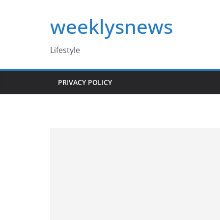
Skip
weeklysnews
to
content
Lifestyle
PRIVACY POLICY