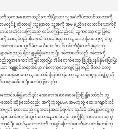
ကိုသူကအစောကတည်းကသိပြီးသား သူအင်္ဂလိပ်စာတစ်ဘာသာကို
ဟာမလုပ်နဲ့ ဆိုတာမျိုးသူနဲ့အတူ သူ့အကို အမ နဲ့ ညီမလေးတစ်ယောက်ရှိ
မ်းအတိုင်းနေကြသည် လိမ်မာကြသည်ပေါ့ သူကတော့ ခွေးဖြစ်မဲ့
ိုသာလုပ်မည်ဝါသနာပါတာလုပ်ရမှသာ သူအောင်မြင်မည်ဟု ခံယူ
ဂစ်တာသမားသူ့အိမ်ကမသိအောင်သင်တန်းကိုခိုးတက်ခဲ့ရသည်
ခါရသည် ရှိသမျှမုန့်ဖိုးလေးစုပြီး ဂစ်တာဝယ်သည် ဂစ်တာကို
်သူ့အဖေကဒါကိုမြင်သွားပြီး အိမ်ရောက်တော့ ခြိုးခြိုးနှိမ်နှိမ်ပြောပြီး
ဝသော ကျူရှင်ဆရာအိမ်မှာ ဂစ်တာကိုလေ့ကျင့်ပြန်သည် ဒီတခါတော့
မေနဲ့အဖေက သွားသောင်းကြမ်းကြတော့ သူအားနာမွုရှက်ရွံ့မွုတို့
ိုက်ဆရာခေါ်ပေးပြီးမောင်းပြန်သည်။
က်တောင်းပန်၍သော်၎င်း အေးအေးဆေးဆေးပြောပြ၍သော်၎င်း သူ့
ိုတောင်းဆိုခဲ့သော်လည်း အကိုကဲ့သို့DSA အမကဲ့သို့ ဆေးကျောင်းဝင်
မျှကို စုထားသည် ငွေအတန်အသင့်ရပါက သူဒီလို တိရစ္ဆာန်တွေကို
န်းအောင်စာရင်းထွက်သောနေ့မှာပင်လျှင် သူတို့မြို့ကလေးကနေသူ
ာ့ခဲ့ပြီး မောင်နှမအားလုံးကို သူချစ်ကြောင်းစာတိုလေးတစ်စောင်သူ