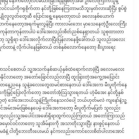
ြဲ နောက်တော့လင်မယားခြင်းရန်ဖြစ်တဲ့အခါ ဦးလေးကြီးကသူနဲ့
ငယ်ကိုဂရုစိုက်တာ နင်တို့ဖြစ်နေကြတာမသိဘူးမှတ်လားဆိုပြီး စွပ်စွဲ
ပျိုလူလွတ်တွေဆီ ပြောင်းရွေ့နေရတော့တယ် ခလေးနှစ်ယောက်
ာက်နေတော့အရက်မူးလွန်ပြီး ကားလမ်းဘေး မှာသေနေတဲ့ဦးလေးကြီး
ဲ့ ကုန်တာကုန်တာပါပဲ ဒေါ်အေးလည်းစိတ်ညစ်နေရှာတယ် သူစုထားတာ
ူရှိရာ ဒေါ်အေးလိုက်လာပြီးပြန်လာနေဖို့ခေါ်တယ် သူလည်းခလေး
ရက်တာနဲ့ လိုက်ပါနေဖြစ်တယ် တစ်နှစ်လောက်နေတော့ စီးပွားရေး
ာ စာသင်စေတယ် သူ့အသက်နှစ်ဆယ့်နှစ်ထဲရောက်လာခဲ့ပြီ ခလေးမလေး
ပ်နိုင်လာတော့ အတော်ခြောင်လည်လာပြီ ထူးခြားတဲ့အကွေ့အပြောင်း
နေ့ညနေ သူနဲ့ခလေးတွေထမင်စားနေတယ် ဒေါ်အေးက မီးပူတိုက်နေ
ြှင့်ပြောလိုက်တော့ အတော်အံ့သြသွားရတယ် ဟဲ့မိအေး နင်တို့နှစ်
တဲ့ ဒေါ်အေးဘယ်သူနဲ့ကြိုက်နေသလဲပေါ့ ဘယ်ဟုတ်မလဲ ကျနော်နဲ့သူ့
အမ်းအမ်းဖြစ်နေပေမဲ့ ဒေါ်အေးကတော့ မီးပူတိုက်မပြတ် သူလည်း
းတွေလည်းသူ့အပေါင်းအဖော်ရှိရာထွက်လည်ကြတယ် အတော်ကြာသည်
ာင်ဝင်လာတော့ သူအိမ်နားကို အသာတိုးသွားပြီး နားစွင့်နေတယ်
တ်မခံနဲ့ ငါတို့ဘေးတီးပေးမယ် နင်ကလည်းကောင်လေးစိတ်ပါလာအောင်