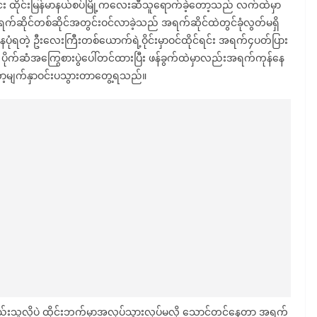
ထိုင်းမြန်မာနယ်စပ်မြို့ကလေးဆီသူရောက်ခဲ့တော့သည် လက်ထဲမှာ
ဆိုင်တစ်ဆိုင်အတွင်းဝင်လာခဲ့သည် အရက်ဆိုင်ထဲတွင်ခုံလွတ်မရှိ
ေပုံရတဲ့ ဦးလေးကြီးတစ်ယောက်ရဲ့ဝိုင်းမှာဝင်ထိုင်ရင်း အရက်၄ပတ်ပြား
 ပိုက်ဆံအကြွေစားပွဲပေါ်တင်ထားပြီး ဖန်ခွက်ထဲမှာလည်းအရက်ကုန်နေ
့မျက်နှာဝင်းပသွားတာတွေ့ရသည်။
ည်းသူ့လိုပဲ ထိုင်းဘက်မှာအလုပ်သွားလုပ်မလို့ သောင်တင်နေတာ အရက်