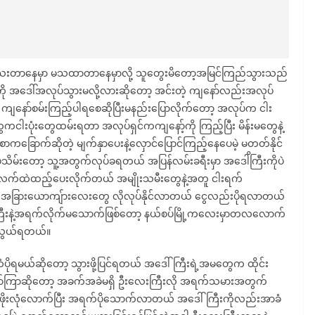
င်သေးတာနေမှာ မသထာတာနေမှာလို့ သူတွေးမိတော့အမြင်ကြည်သွားသည်
းကို အဒေါ်အလုပ်သွားမလို့လားဆိုတော့ အင်းတဲ့ ကျနော်လည်းအလုပ်
တဲ့ ကျနော်စမ်းကြည့်ပါရစေဆိုပြီးမနည်းပြောလိုက်တော့ အလုပ်က ငါး
ငါးပုံးတွေထမ်းရတာ အလုပ်ရှင်ကကျနော့်ကို ကြည့်ပြီး မိန်းမတွေနဲ့
ြောက်ဆိုတဲ့ မျက်နှာပေးနဲ့လှောင်ပြောင်ကြည့်နေပေမဲ့ မတတ်နိုင်
ိမ်းတော့ သူ့အတွက်လုပ်ခရတယ် အပြန်လမ်းခရီးမှာ အဒေါိကြီးကိုပဲ
း လက်ထဲထည့်ပေးလိုက်တယ် အမျိုးသမီးတွေနဲ့အတူ ငါးရက်
း အခြားယောကျ်ားလေးတွေ လိုလုပ်နိုင်လာတယ် ငွေလည်းပိုရလာတယ်
ြီးနဲ့အရက်လိုက်မသောက်ဖြစ်တော့ နယ်စပ်မြို့ကလေးမှာတလလောက်
အသွယ်ရတယ်။
ိုရမယ်ဆိုတော့ သွားဖို့ပြင်ရတယ် အဒေါ်ကြီးရဲ့အမတွေက ထိုင်း
ကြာဆိုတော့ အခက်အခဲမရှိ ဦးလေးကြီးလို အရက်သမားအတွက်
ုးလုံလောက်ပြီး အရက်ပိုသောက်လာတယ် အဒေါ်ကြီးကိုလည်းအာခံ