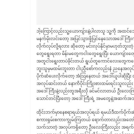
ဒါ့ကြောင့်လည်းသူ့ယောကျ်ားနဲ့ပါလာသူ သူ့ကို အထ
မနက်မိုးလင်းတော့ အပြင်သွားဖို့ပြင်နေသောအဒေါ်ကြီ
လိုက်လုပ်လို့ရလား ဆိုတော့ မင်းလုပ်နိုင်မှာမဟုတ်ဘူး
တွေရွေးရတာ မိန်းမတွေကငါးတွေရွေးပြီး ယောကျ်ားတွေက
အတူငါးရွေးတာပဲခိုင်းတယ် ရွယ်တူကောင်လေးတွေကစောကခ
ဘူးသူမှမထမ်းဘူးတာ ငါးညှီစော်ကလည်းနံ ညနေအလုပ်သ
ပိုက်ဆံပေးလိုက်တော့ အံသြနေတယ် အဒေါ်ယူပါဆိုပြီ
အလုပ်ဆင်းတယ် နောကိပိုင်းကြိုးစားထမ်းရင်းသူလည်
အဒေါ်ကြီးနဲ့လည်းတူအရီးလို ခင်မင်လာတယ် ဦးလေးက
သောင်တင်ပြီးတော့ အဒေါ်ကြီးရဲ့ အမတွေနဲ့အဆက်
ထိုင်းဘက်မှာနေစရာရယ်အလုပ်ရယ် ရမယ်ဒီထက်ပိုက်ဆံပ
စကားရှမ်းစကားကျွမ်းကြတယ် ရောက်တာလည်းအတော်
သက်သာတဲ့ အလုပ်ကရှိတော့ ဦးလေးကြီးလည်း အရက်ဖိ