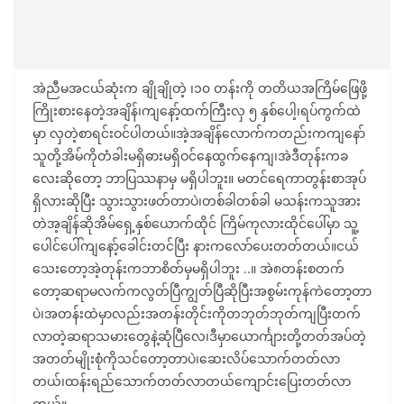
အဲညီမအငယ်ဆုံးက ချိုချိုတဲ့ ၊၁၀ တန်းကို တတိယအကြိမ်ဖြေဖို့
ကြိုးစားနေတဲ့အချိန်၊ကျနော့်ထက်ကြီးလှ ၅ နှစ်ပေါ့၊ရပ်ကွက်ထဲ
မှာ လှတဲ့စာရင်းဝင်ပါတယ်။အဲ့အချိန်လောက်ကတည်းကကျနော်
သူတို့အိမ်ကိုတံခါးမရှိဓားမရှိဝင်နေထွက်နေကျ၊အဲဒီတုန်းကခ
လေးဆိုတော့ ဘာပြဿနာမှ မရှိပါဘူး။ မတင်ရေကာတွန်းစာအုပ်
ရှိလားဆိုပြီး သွားသွားဖတ်တာပဲ၊တစ်ခါတစ်ခါ မသန်းကသူအား
တဲအ့ချိန်ဆိုအိမ်ရှေ့နှစ်ယောက်ထိုင် ကြိမ်ကုလားထိုင်ပေါ်မှာ သူ့
ပေါင်ပေါ်ကျနော့်ခေါင်းတင်ပြီး နားကလော်ပေးတတ်တယ်။ငယ်
သေးတော့အဲ့တုန်းကဘာစိတ်မှမရှိပါဘူး ..။ အဲ၈တန်းစတက်
တော့ဆရာမလက်ကလွတ်ပြီကျွတ်ပြီဆိုပြီးအစွမ်းကုန်ကဲတော့တာ
ပဲ၊အတန်းထဲမှာလည်းအတန်းတိုင်းကိုတဘုတ်ဘုတ်ကျပြီးတက်
လာတဲ့ဆရာသမားတွေနဲ့ဆုံပြီလေ၊ဒီမှာယောင်္ကျားတို့တတ်အပ်တဲ့
အတတ်မျိုးစုံကိုသင်တော့တာပဲ၊ဆေးလိပ်သောက်တတ်လာ
တယ်၊ထန်းရည်သောက်တတ်လာတယ်ကျောင်းပြေးတတ်လာ
တယ်။