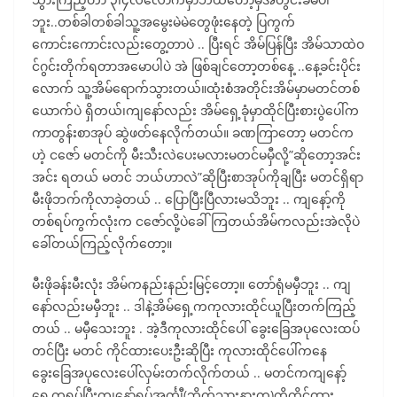
ဘူး..တစ်ခါတစ်ခါသူ့အမွေးမဲမဲတွေဖုံးနေတဲ့ ပြကွက်
ကောင်းကောင်းလည်းတွေ့တာပဲ .. ပြီးရင် အိမ်ပြန်ပြီး အိမ်သာထဲဝ
င်ဂွင်းတိုက်ရတာအမောပါပဲ အဲ ဖြစ်ချင်တော့တစ်နေ့ ..နေ့ခင်းပိုင်း
လောက် သူ့အိမ်ရောက်သွားတယ်။ထုံးစံအတိုင်းအိမ်မှာမတင်တစ်
ယောက်ပဲ ရှိတယ်၊ကျနော်လည်း အိမ်ရှေ့ခုံမှာထိုင်ပြီးစားပွဲပေါ်က
ကာတွန်းစာအုပ် ဆွဲဖတ်နေလိုက်တယ်။ ခဏကြာတော့ မတင်က
ဟဲ့ ငဇော် မတင်ကို မီးသီးလဲပေးမလားမတင်မမှီလို့”ဆိုတော့အင်း
အင်း ရတယ် မတင် ဘယ်ဟာလဲ”ဆိုပြီးစာအုပ်ကိုချပြီး မတင်ရှိရာ
မီးဖိုဘက်ကိုလာခဲ့တယ် .. ပြောပြီးပြီလားမသိဘူး .. ကျနော့်ကို
တစ်ရပ်ကွက်လုံးက ငဇော်လို့ပဲခေါ်ကြတယ်အိမ်ကလည်းအဲလိုပဲ
ခေါ်တယ်ကြည့်လိုက်တော့။
မီးဖိုခန်းမီးလုံး အိမ်ကနည်းနည်းမြင့်တော့။ တော်ရုံမမှီဘူး .. ကျ
နော်လည်းမမှီဘူး .. ဒါနဲ့အိမ်ရှေ့ကကုလားထိုင်ယူပြီးတက်ကြည့်
တယ် .. မမှီသေးဘူး . အဲ့ဒီကုလားထိုင်ပေါ် ခွေးခြေအပုလေးထပ်
တင်ပြီး မတင် ကိုင်ထားပေးဦးဆိုပြီး ကုလားထိုင်ပေါ်ကနေ
ခွေးခြေအပုလေးပေါ်လှမ်းတက်လိုက်တယ် .. မတင်ကကျနော့်
ရှေ့ကရပ်ပြီးကျနော့်ရှပ်အင်္ကျီ(ဘိုက်သားနားက)ကိုကိုင်ထား