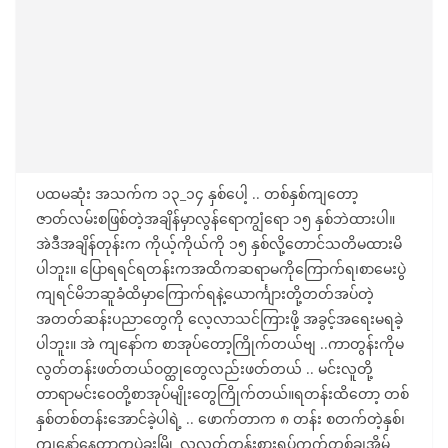
ပထမဆုံး အသက်က ၁၃_၁၄ နှစ်ပေါ့ .. တစ်နှစ်ကျတော့
ဇာတ်လမ်းစဖြစ်တဲ့အချိန်မှာလွန်ရောကျွံရော ၁၅ နှစ်ဘဲထားပါ။
အဲဒီအချိန်တုန်းက ကိုယ့်ကိုယ်ကို ၁၅ နှစ်လို့တောင်သတိမထားမိ
ပါဘူး။ ပြောရရင်ရတန်းကအထိကဆရာမကိုကြောက်ရ၊စာမေးပွဲ
ကျရင်မိဘဆူခံထိမှာကြောက်ရနဲ့ယောင်္ကျားတို့တတ်အပ်တဲ့
အတတ်ဆန်းပညာတွေကို လေ့လာသင်ကြားဖို့ အခွင့်အရေးမရခဲ့
ပါဘူး။ အဲ ကျနော်က စာအုပ်တော့ကြိုက်တယ်ဗျ ..ကာတွန်းကိုမ
လွတ်တန်းဖတ်တယ်ဝတ္ထုတွေလည်းဖတ်တယ် .. မင်းလူတို့
တာရာမင်းဝေတို့စာအုပ်မျိုးတွေကြိုက်တယ်။ရတန်းထိတော့ တစ်
နှစ်တစ်တန်းအောင်ခဲ့ပါရဲ့ .. ဖောက်တာက ၈ တန်း စတက်တဲ့နှစ်၊
ကျနော်နေတာကပဲခူးမြို့ လူလတ်တန်းစားရပ်ကွက်တစ်ခု၊အိမ်