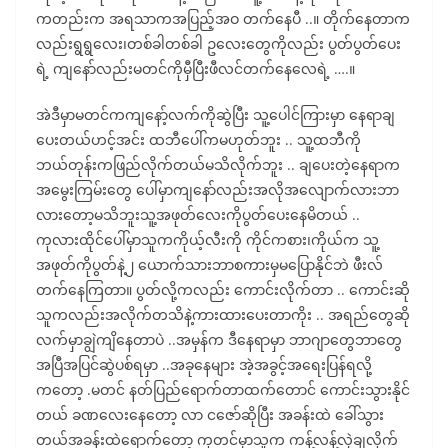
ကတည်းက အရသာကအပြည့်အဝ တက်နေပီ ..။ တိုက်နေတာက
လည်းရွရွလေး၊တစ်ခါတစ်ခါ ဥလေးတွေကိုလည်း ပွတ်ပွတ်ပေး
ရဲ့ ကျနော်လည်းမတင်ကိုမှီပြီးဖီလင်တက်နေလေရဲ့ ….။
အဲဒီမှာမတင်ကကျနော့်လက်ကိုဆွဲပြီး သူ့ပေါင်ကြားမှာ နေရာချ
ပေးတယ်ဟင့်အင်း ထဘီပေါ်ကမဟုတ်ဘူး .. သူ့ထဘီကို
ဘယ်တုန်းကဖြည်လိုက်တယ်မသိလိုက်ဘူး .. ချပေးတဲ့နေရာက
အမွေးကြမ်းတွေ ပေါ်မှာကျနော်လည်းအလိုအလျောက်လားဘာ
လားတော့မသိဘူးသူ့အဖုတ်လေးကိုပွတ်ပေးနေမိတယ် ..
ကုလားထိုင်ပေါ်မှာသူကကိုယ့်လီးကို ကိုင်ကစား၊ကိုယ်က သူ့
အဖုတ်ကိုပွတ်နဲ့၂ ယောက်သားဘာစကားမှမပြောနိုင်ဘဲ ဖီးလ်
တက်နေကြတာ။ ပွတ်လို့ကလည်း ကောင်းလိုက်တာ .. ကောင်းဆို
သူကလည်းအလိုက်တသိနဲ့ကားထားပေးတာကိုး .. အရည်တွေဆို
လက်မှာချွဲကျိနေတာပဲ ..အမှန်က ဒီနေရာမှာ ဘာဂျာတွေဘာတွေ
အပြီအပြင်ဆွဲပစ်ရမှာ ..အခုနေများ အဲ့အခွင့်အရေးပြန်ရလို့
ကတော့ .မတင် နတ်ပြည်ရောက်တာထက်တောင် ကောင်းသွားနိုင်
တယ် ခဏလေးနေတော့ လာ ငဇော်ဆိုပြီး အခန်းထဲ ခေါ်သွား
တယ်အခန်းထဲရောက်တော့ ကုတင်မှာသူက ကန့်လန့်လှဲချလိုက်