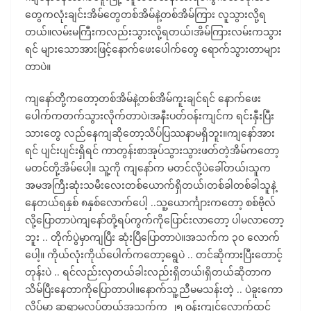
တွေကလုံးချင်းအိမ်တွေတစ်အိမ်နဲ့တစ်အိမ်ကြား လူသွားလို့ရ
တယ်။လမ်းမကြီးကလည်းသွားလို့ရတယ်၊အိမ်ကြားလမ်းကသွား
ရင် များသောအားဖြင့်နောက်ဖေးပေါက်တွေ ရောက်သွားတာများ
တာပဲ။
ကျနော်တို့ကတော့တစ်အိမ်နဲ့တစ်အိမ်ကူးချင်ရင် နောက်ဖေး
ပေါက်ကတက်သွားလိုက်တာပဲ၊အနီးပတ်ဝန်းကျင်က ရင်းနှီးပြီး
သားတွေ လည်နေကျဆိုတော့သိပ်ပြဿနာမရှိဘူး။ကျနော်အား
ရင် ပျင်းပျင်းရှိရင် ကာတွန်းစာအုပ်သွားသွားဖတ်တဲ့အိမ်ကတော့
မတင်တို့အိမ်ပေါ့။ သူ့ကို ကျနော်က မတင်လို့ပဲခေါ်တယ်၊သူက
အမအကြီးဆုံးသမီးလေးတစ်ယောက်ရှိတယ်၊တစ်ခါတစ်ခါသူနဲ့
နေတယ်ရနှစ် ၈နှစ်လောက်ပေါ့ ..သူ့ယောင်္ကျားကတော့ စစ်ဗိုလ်
လို့ပြောတာပဲကျနော်တို့ရပ်ကွက်ကိုပြောင်းလာတော့ ပါမလာတော့
ဘူး .. တိုက်ပွဲမှာကျပြီး ဆုံးပြီပြောတာပဲ။အသက်က ၃၀ လောက်
ပေါ့။ ကိုယ်လုံးကိုယ်ပေါက်ကတော့ရွေပဲ .. တင်ဆိုကားပြီးတောင့်
တုန်းပဲ .. ရင်လည်းလှတယ်ခါးလည်းရှိတယ်၊ရှိတယ်ဆိုတာက
သိမ်ပြီးနေတာကိုပြောတာပါ။နောက်သူ့ညီမမသန်းတဲ့ .. ပဲခူးကော
လိပ်မှာ ဆရာမလုပ်တယ်အသက်က ၂၅ ဝန်းကျင်လောက်ထင်