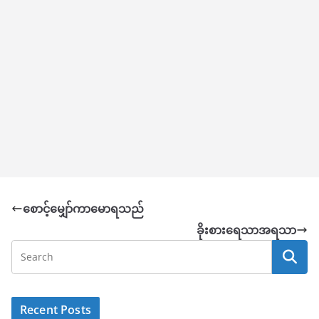
စောင့်မျှော်ကာမောရသည်
ခိုးစားရေသာအရသာ
Recent Posts