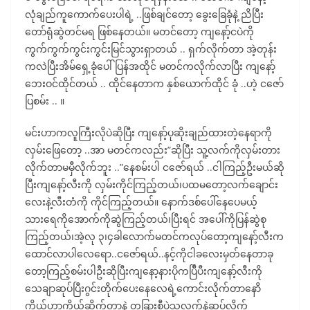
လုံချည်ကူကောက်ပေးပါရဲ့ ..ဖြစ်ချင်တော့ ခွေးခြေခုံနဲ့ ညိပြီး
တော်ရုံဆွဲတင်မရ ဖြစ်နေတယ်။ မတင်တော့ ကျနော့်ငပဲကို
ကွက်ကွက်ကွင်းကွင်းမြင်သွားရှာတယ် .. ရှက်လိုက်တာ အဲ့တုန်း
ကလဲပြီးအိမ်ရှေ့ခုံပေါ်ပြန်အထိုင် မတင်ကလိုက်လာပြီး ကျနော့်
ဘေးဝင်ထိုင်တယ် .. ထိုင်နေတာက နှစ်ယောက်ထိုင် ခုံ ..ဟဲ့ ငဇော်
ပြစမ်း .. ။
မင်းဟာကလူကြီးလိုပဲဆိုပြီး ကျနော့်ပုဆိုးချည်ထားတဲ့နေရာကို
လှမ်းဖြေတော့ ..အာ မတင်ကလည်း”ဆိုပြီး သူ့လက်ကိုလှမ်းတား
လိုက်တာမမှီလိုက်ဘူး ..”နေစမ်းပါ ငဇော်ရယ် ..ငါကြည့်ဦးမယ်ဆို
ပြီးကျနော့်လီးကို လှမ်းကိုင်ကြည့်တယ်၊ပထမတော့လက်ချောင်း
လေးနဲ့လီးတံကို ကိုင်ကြည့်တယ်။ နောက်ဒစ်ပေါ်နေပေမယ့်
သားရေကိုအောက်ကိုဆွဲကြည့်တယ်၊ပြီးရင် အပေါ်ကိုပြန်ဆွဲစု
ကြည့်တယ်၊အဲ့လု ၃၊၄ခါလောက်မတင်ကလုပ်တော့ကျနော့်လီးက
ထောင်လာပါလေရော..ငဇော်ရယ်..နင့်ကိုငါခလေးမှတ်နေတာခု
တော့ကြည့်စမ်းပါဦးဆိုပြီးကျနော့နားပိုကပ်ြီပီးကျနော့်လီးကို
သေချာဆုပ်ပြီးဂွင်းတိုက်ပေးနေလေရဲ့ကောင်းလိုက်တာနောိ
ကိုယ့်ဟာကိုယ်ဆိုက်တာနဲ့ တခြားစီပဲသူ့လက်နဲ့ဆုပ်လိုက်