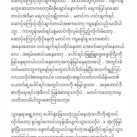
ဆောင့်ကြောင့်ထိုင်ချက်ရတယ် .. အသားတွေလှီးတာ .. ပန်းကန်
တွေဆေးတာကတော့မီးဖိုချောင်နောက်ဖက် ရေကပြင်မှာဆေး
တယ်၊အဲဒီမှာ ရေလည်းချိုးတယ် .. မတင်က ဟင်းချက်ရင်
ဆောင့်ကြောင့်ထိုင်ချက်တယ်အစကတော့ ကျနော်လည်းမသိပါ
ဘူး .. ကာတွန်းဖတ်ရင်းနဲ့မတင်ကိုလှမ်းကြည့်လိုက်မိတော့ ..
ဆောင့်ကြောင့်ထိုငိုနေတဲ့ မတင်က ကျနော်နဲ့ ဘေးစောင်း
အနေအထား။ ဟင်းချက်ရင်းထိုင်နေတာ အောက်စလွတ်နေတယ်
လေ ..အရမ်းစောင်းမနေတော့ .. ပေါင်ရင်းဖြူဖြူဖွေးဖွေးကြီးကို
မြင်နေရတယ်၊လင်းနေတော့အကုန်မြင်နေရတာပေါ့ .. အတွင်းခံ
ဝတ်မထားဘူးကျနော့်ရင်တွေတဒိတ်ဒိတ်ခုန်ပြီးအသက်ရွုကြပ်
လာသလိုပဲခံစားရတယ်။ ပထမဆုံးအရှင်လတ်လတ်မိန်းမတစ်
ယောက်ရဲ့ပေါင်ရင်းအတွင်းသားကို စမြင်ဖူးတာ .. အခုတောင်ဒီ
စာကိုရေးရင်းအဲ့ဖီလင် ပြန်ခံစားရသလိုပဲ .. မတင်ကတော့ဘာမှ
သတိထားမိပါဘူးခဏကြာတော့။
သူနေရာရွေ့တော့ ပေါင်နဲ့ခြေသလုံးညှပ်နေတဲ့ထဘီကိုဆွဲတင်
လိုက်တော့ ရုပ်ရှင်ကောင်းတုန်းမီးပျက်သွားသလိုပဲ ..။ အဲ့လိုမြင်
ဖူးပြီးသကာလ နောက်ဆိုသူဟင်းချက်တဲ့အချိန်တိုင်းရုပ်ရှင်သွား
သွားကြည့်တာ ၃၊၄လလောက်မှာဘယ်တော့မှအတွင်းခံမပါ