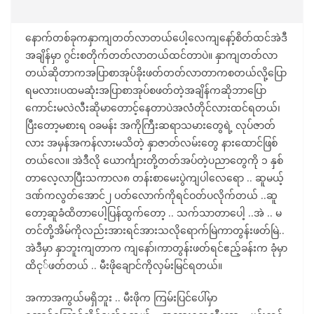
နောက်တစ်ခုကနှာကျတတ်လာတယ်ပေါ့လေကျနော့်စိတ်ထင်အဲဒီ
အချိန်မှာ ဂွင်းစတိုက်တတ်လာတယ်ထင်တာပဲ။ နှာကျတတ်လာ
တယ်ဆိုတာကအပြာစာအုပ်ခိုးဖတ်တတ်လာတာကစတယ်လို့ပြော
ရမလား၊ပထမဆုံးအပြာစာအုပ်စဖတ်တဲ့အချိန်ကဆိုဘာပြော
ကောင်းမလဲလီးဆိုမာတောင့်နေတာပဲအလံတိုင်လားထင်ရတယ်၊
ပြီးတော့မစားရ ဝခမန်း အကိုကြီးဆရာသမားတွေရဲ့ လုပ်ဇာတ်
လား အမှန်အကန်လားမသိတဲ့ နှာဇာတ်လမ်းတွေ နားထောင်ဖြစ်
တယ်လေ။ အဲဒီလို ယောင်္ကျားတို့တတ်အပ်တဲ့ပညာတွေကို ၁ နှစ်
တာလေ့လာပြီးသကာလ၈ တန်းစာမေးပွဲကျပါလေရော .. ဆူမယ့်
ဒဏ်ကလွတ်အောင်၂ ပတ်လောက်ကိုရင်ဝတ်ပလိုက်တယ် ..ဆူ
တော့ဆူခံထိတာပေါ့ပြန်ထွက်တော့ .. သက်သာတာပေါ့ ..အဲ .. မ
တင်တို့အိမ်ကိုလည်းအားရင်အားသလိုရောက်မြဲကာတွန်းဖတ်မြဲ..
အဲဒီမှာ နှာဘူးကျတာက ကျနော်၊ကာတွန်းဖတ်ရင်ဧည့်ခန်းက ခုံမှာ
ထိငု်ဖတ်တယ် .. မီးဖိုချောင်ကိုလှမ်းမြင်ရတယ်။
အကာအကွယ်မရှိဘူး .. မီးဖိုက ကြမ်းပြင်ပေါ်မှာ