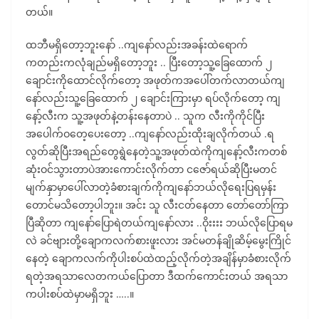
တယ်။
ထဘီမရှိတော့ဘူးနော် ..ကျနော်လည်းအခန်းထဲရောက်
ကတည်းကလုံချည်မရှိတော့ဘူး .. ပြီးတော့သူ့ခြေထောက် ၂
ချောင်းကိုထောင်လိုက်တော့ အဖုတ်ကအပေါ်တက်လာတယ်ကျ
နော်လည်းသူ့ခြေထောက် ၂ ချောင်းကြားမှာ ရပ်လိုက်တော့ ကျ
နော့်လီးက သူ့အဖုတ်နဲ့တန်းနေတာပဲ .. သူက လီးကိုကိုင်ပြီး
အပေါက်ဝတေ့ပေးတော့ ..ကျနော်လည်းထိုးချလိုက်တယ် .ရ
လွတ်ဆိုပြီးအရည်တွေရွဲနေတဲ့သူ့အဖုတ်ထဲကိုကျနော့်လီးကတစ်
ဆုံးဝင်သွားတာပဲအားကောင်းလိုက်တာ ငဇော်ရယ်ဆိုပြီးမတင်
မျက်နှာမှာပေါ်လာတဲ့ခံစားချက်ကိုကျနော်ဘယ်လိုရေးပြရမှန်း
တောင်မသိတော့ပါဘူး။ အင်း သူ လီးငတ်နေတာ တော်တော်ကြာ
ပြီဆိုတာ ကျနော်ပြောရဲတယ်ကျနော်လား ..ဝိုးးးး ဘယ်လိုပြောရမ
လဲ ခင်ဗျားတို့ချောကလက်စားဖူးလား အင်မတန်ချိုဆိမ့်မွေးကြိုင်
နေတဲ့ ချောကလက်ကိုပါးစပ်ထဲထည့်လိုက်တဲ့အချိန်မှာခံစားလိုက်
ရတဲ့အရသာလေတကယ်ပြောတာ ဒီထက်ကောင်းတယ် အရသာ
ကပါးစပ်ထဲမှာမရှိဘူး …..။