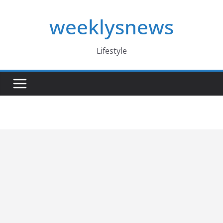
Skip
weeklysnews
to
content
Lifestyle