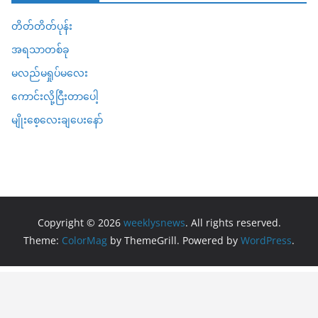
တိတ်တိတ်ပုန်း
အရသာတစ်ခု
မလည်မရှုပ်မလေး
ကောင်းလို့ငြီးတာပေါ့
မျိုးစေ့လေးချပေးနော်
Copyright © 2026
weeklysnews
. All rights reserved.
Theme:
ColorMag
by ThemeGrill. Powered by
WordPress
.