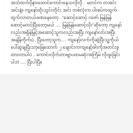
အသံထက်ပိုနားထောင်ကောင်းနေသလိုလို .. မတင်က တအင်း
အင်းနဲ့။ ကျနော်ထိုးသွင်းတိုင်း အင်း တစ်လုံးက ပါးစပ်ကထွက်
ထွက်လာတယ်ခဏနေတော့ ..”ဆောင့်ဆောင့် ငဇော် မြန်မြန်
ဆောင့်မတင်ပြီးတော့မယ် ….. မြန်မြန်ဆောင့်လိုး”ဆိုတော့ ကျနော်
လည်းအရှိန်မြှင့်အဆောင့်သူကလည်းအပြီး ကျနော်လာ်းအပြီး
အချိန်ကိုက်ပဲ.. ပြီးတော့သူက….. ကျနော့်လက်ကိုဆွဲပြီးသူ့ကိုယ်
ပေါ်ဆွဲချပြီးသာ့ခြေထောက် ၂ ချောင်းကကျနော့်ခါးကိုအတင်းခွ
ထားတာပါပဲ .. ကောင်းလိုက်တာဗျာပထမဆုံးအကြိမ် လိုးဖူးခြင်း
ပါဘဲ ….. ပြီးပါပြီ။