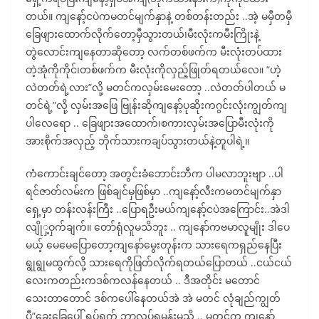
တယ်။ ကျနော့်ငပဲကမတင်မျက်နှာနဲ့ တစ်တန်းတည်း ..အဲ့ မမှီတမှီ
ခြေဖျားထောက်လိုက်တော့မှီသွားတယ်၊မီးလုံးကမီးကြိုးနဲ့
တွဲလောင်းကျနေတာဆိုတော့ လက်တစ်ဖက်က မီးလုံးတပ်ထား
တဲ့အုံကိုကိုင်၊တစ်ဖက်က မီးလုံးကိုလှည့်ဖြုတ်ရတယ်လေ။ “ဟဲ့
လဲတတ်ရဲ့လား”လို့ မတင်ကလှမ်းမေးတော့ ..လဲတတ်ပါတယ် မ
တင်ရဲ့”လို့ လှမ်းအဖြေ ဗြုန်းဆိုကျနော့်ပုဆိုးကဂွင်းလုံးကျွတ်ကျ
ပါလေရော .. ခြေဖျားအထောက်၊စကားလှမ်းအပြောမီးလုံးကို
အားစိုက်အလှည့် ဘိုက်သားကချပ်သွားတယ်နဲ့တူပါရဲ့။
ကံကောင်းချင်တော့ အတွင်းခံဘောင်းဘီက ပါမလာဘူးဗျာ ..ပါ
ရင်ဇာတ်လမ်းက ဖြစ်ချင်မှဖြစ်မှာ ..ကျနော့်လီးကမတင်မျက်နှာ
ရှေ့မှာ တန်းလန်းကြီး ..ပြောရဦးမယ်ကျနော့်ငပဲအကြောင်း..အဲဒါ
လျိုှ့ဝှက်ချက်။ တော်ရုံလူမသိဘူး .. ကျနော်ကဗမာလူမျိုး ဒါပေ
မယ့် မေမေပြောတော့ကျနော်မွေးတုန်းက သားရေကရှည်နေပြီး
ရွုရွုမထွက်လို့ သားရေကိုဖြတ်လိုက်ရတယ်ပြောတယ် ..ငယ်ငယ်
လေးကတည်းကဒစ်ကလန်နေတယ် .. ဒီအတိုင်း မတောင်
သေးတာတောင် ဒစ်ကပေါ်နေတယ်အဲ အဲ မတင် လုံချည်ကျွတ်
ပီ”ခွေးခြေပေါ် ရပ်ရက် ဘာလုပ်ရမှန်းမသိ .. မတင်က ကျနော့်