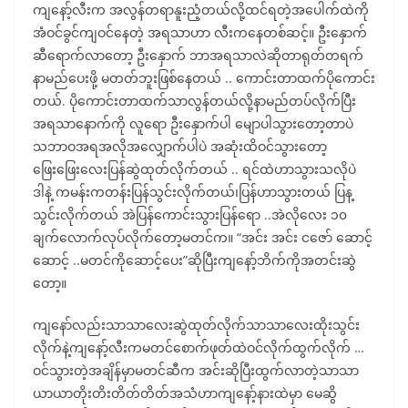
ကျနော့်လီးက အလွန်တရာနူးညံ့တယ်လို့ထင်ရတဲ့အပေါက်ထဲကို
အံဝင်ခွင်ကျဝင်နေတဲ့ အရသာဟာ လီးကနေတစ်ဆင့်။ ဦးနှောက်
ဆီရောက်လာတော့ ဦးနှောက် ဘာအရသာလဲဆိုတာရုတ်တရက်
နာမည်ပေးဖို့ မတတ်ဘူးဖြစ်နေတယ် .. ကောင်းတာထက်ပိုကောင်း
တယ်. ပိုကောင်းတာထက်သာလွန်တယ်လို့နာမည်တပ်လိုက်ပြီး
အရသာနောက်ကို လူရော ဦးနှောက်ပါ မျောပါသွားတော့တာပဲ
သဘာဝအရအလိုအလျှောက်ပါပဲ အဆုံးထိဝင်သွားတော့
ဖြေးဖြေးလေးပြန်ဆွဲထုတ်လိုက်တယ် .. ရင်ထဲဟာသွားသလိုပဲ
ဒါနဲ့ ကမန်းကတန်းပြန်သွင်းလိုက်တယ်၊ပြန်ဟာသွားတယ် ပြန့
သွင်းလိုက်တယ် အဲပြန်ကောင်းသွားပြန်ရော ..အဲလိုလေး ၁၀
ချက်လောက်လုပ်လိုက်တော့မတင်က။ “အင်း အင်း ငဇော် ဆောင့်
ဆောင့် ..မတင်ကိုဆောင့်ပေး”ဆိုပြီးကျနော့်ဘိက်ကိုအတင်းဆွဲ
တော့။
ကျနော်လည်းသာသာလေးဆွဲထုတ်လိုက်သာသာလေးထိုးသွင်း
လိုက်နဲ့ကျနော့်လီးကမတင်စောက်ဖုတ်ထဲဝင်လိုက်ထွက်လိုက် …
ဝင်သွားတဲ့အချိန်မှာမတင်ဆီက အင်းဆိုပြီးထွက်လာတဲ့သာသာ
ယာယာတိုးတိးတိတ်တိတ်အသံဟာကျနော့်နားထဲမှာ မေဆွိ