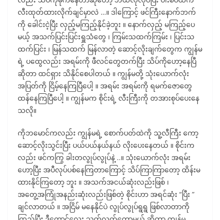
လီးထုတ်ထားလိုက်ချင်မှာလဲ …။ ဒါကြောင့် ဖင်ကြီးနောက်ဘက်
ကို ခေါင်းငဲ့ပြီး လှည့်မကြည့်နိုင်ခဲ့ဘူး ။ နောက်လှည့် မကြည့်ပေ
မယ့် အသက်ပြင်းပြင်းရှူသံတွေ ၊ ကြမ်းသထက်ကြမ်း ၊ ပြင်းသ
ထက်ပြင်း ၊ မြန်သထက် မြန်လာတဲ့ ဆောင့်လိုးချက်တွေက ကျွန်မ
ရဲ့ ပထွေလည်း အရမ်းကို ဖီလင်တွေတက်ပြီး သိပ်ကိုဟော့နေပြီ
ဆိုတာ ထင်ရှား သိနိုင်စေပါတယ် ။ ကျွန်မတို့ သုံးယောက်လုံး
အပြတ်ကို ငြိမ့်နေကြပြီပေါ့ ။ အရမ်း အရမ်းကို ရမက်ဇောတွေ
ထန်နေကြပြီပေါ့ ။ ကျွန်မက စိုင်းရဲ့ လီးကြီးကို တအားစုပ်ပေးနေ
သလို။
ကိုဘမောင်ကလည်း ကျွန်မရဲ့ စောက်ပတ်ထဲကို သူ့လီကြီး ကော့
ဆောင့်လိုးသွင်းပြီး ပယ်ပယ်နယ်နယ် လိုးပေးနေတယ် ။ စိုင်းက
လည်း ဖင်ကကြွ ခါးတလွုပ်လွုပ်နဲ့ ..။ သုံးယောက်လုံး အရမ်း
ဟော့ပြီး အပီလုပ်ပစ်နေကြတာကြောင့် သိပ်ကြာကြာတော့ ထိန်းမ
ထားနိုင်ကြတော့ ဘူး ။ အသက်အငယ်ဆုံးလည်းဖြစ် ၊
အတွေ့အကြုံအနည်းဆုံးလည်းဖြစ်တဲ့ စိုင်းဟာ အရင်ဆုံး “ပြီး ”
ချင်လာတယ် ။ အငြိမ် မနေနိုင်ပဲ လွုပ်လွုပ်ရွရွ ဖြစ်လာတာကို
ကြည့်ပြီး ဒီကောင်လေး သုတ်လွတ်တော့မယ် ဆိုတာ ကျွန်မ