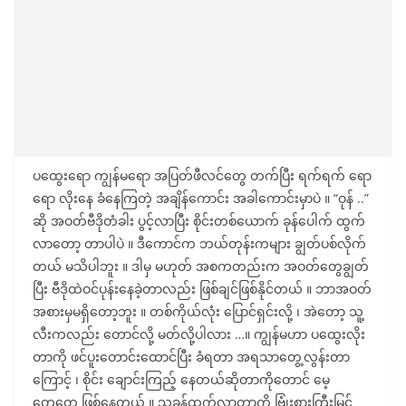
ပထွေးရော ကျွန်မရော အပြတ်ဖီလင်တွေ တက်ပြီး ရက်ရက် ရော
ရော လိုးနေ ခံနေကြတဲ့ အချိန်ကောင်း အခါကောင်းမှာပဲ ။ “ဝုန် ..”
ဆို အဝတ်ဗီဒိုတံခါး ပွင့်လာပြီး စိုင်းတစ်ယောက် ခုန်ပေါက် ထွက်
လာတော့ တာပါပဲ ။ ဒီကောင်က ဘယ်တုန်းကများ ချွတ်ပစ်လိုက်
တယ် မသိပါဘူး ။ ဒါမှ မဟုတ် အစကတည်းက အဝတ်တွေချွတ်
ပြီး ဗီဒိုထဲဝင်ပုန်းနေခဲ့တာလည်း ဖြစ်ချင်ဖြစ်နိုင်တယ် ။ ဘာအဝတ်
အစားမှမရှိတော့ဘူး ။ တစ်ကိုယ်လုံး ပြောင်ရှင်းလို့ ၊ အဲတော့ သူ့
လီးကလည်း တောင်လို့ မတ်လို့ပါလား …။ ကျွန်မဟာ ပထွေးလိုး
တာကို ဖင်ပူးတောင်းထောင်ပြီး ခံရတာ အရသာတွေ့လွန်းတာ
ကြောင့် ၊ စိုင်း ချောင်းကြည့် နေတယ်ဆိုတာကိုတောင် မေ့
တေ့တေ့ ဖြစ်နေတယ် ။ သူခုန်ထွက်လာတာကို ဗြုံးစားကြီးမြင်