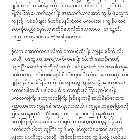
ချင်း မအပ်တအပ်ရှိနေတဲ့ ကိုဘမောင်က ဝင်လက်စ သူ့လီးကို
ဖြည်းဖြည်းပဲ ဆက်သွင်းပြီး အနာသက်သာအောင် ကျွန်မနို့တွေကို
ကုန်းစို့ ၊ ပါးစပ်ချင်း ဖိကပ်စုပ်နမ်းရုံတင် မကပါဘူး ၊ ကျွန်မ တင်
တွေကိုလည်း လှမ်းလှမ်းကိုင်ပေးလိုက်သေးတယ် ၊ အဲ သူ့လီး
လည်း အဆုံးဝင်သွား တဲ့အခါမှာတော့။
စိုင်းက အောက်ကနေ လီးကို ကော့ပင့်ထိုးပြီး ကျွန်မ ဖင်ကို လိုး
သလို ၊ ပထွေးက အရှေ့ဘက်ကနေပြီး လီးကို ဆောင့်ဆောင့်
သွင်းပြီး စောက်ဖုတ်ကို လိုးတယ် ။ ဖင်နဲ့ စောက်ဖုတ် အပေါက်နှစ်
ပေါက်လုံးမှာ လီးတစ်ချောင်စီ ထိုးသွင်းပြီး လိုးပေးနေတာကို တစ်
ချိန်တည်း တစ်ပြိုင်တည်း ခံနေရတာမို့ ကျွန်မအဖို့ အတော်လေး
ကောင်းပါတယ် ။ ဒါပေမယ့် ယောကျာ်းနှစ်ကြား ညပ်နေပြီး
ပက်လက်ကြီး ကော့ကလန်ကြီး ဖြစ်နေတာမို့ ဆယ်မိနစ်လောက်
ကြာလာတော့ ကျွန်မခါးတွေ နာလာတယ် ။ ကျွန်မ တခုခုပြောမလို့
ပြင်နေတုန်းမှာပဲ… “စိုင်းရေ .. နေရာ ပြောင်းကြအုန်းစို့ ကွာ …
တော်ကြာ ပုံစံစုံအောင်း မလုပ်ရပဲ သုတ်တွေထွက်ကုန်လိမ့်မယ် …”
တော်တော် ပါးတဲ့ လူကြီး ကျွန်မကို ဖင်လိုးလို့ရအောင် အကွက်
ဖန်တာ ။ မသိဘူး မှတ်လို့ ၊ အဲဒီတုန်းကတော့ ကျွန်မတို့ မောင်နှမ