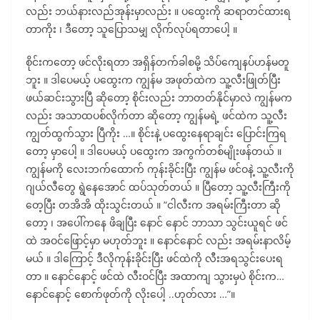
လည်း ဘယ်နားလည်အုန်းမှာလည်း ။ ပထွေးကို ဆရာတင်ထားရ
တာကိုး ၊ ဒီတော့ သူပြောသမျှ လိုက်လုပ်ရတာပေါ့ ။
စိုင်းကတော့ ဖင်လိုးရတာ အရှိန်တက်ခါစမို့ သိပ်ကျေနပ်ဟန်မတူ
ဘူး ။ ဒါပေမယ့် ပထွေးက ကျွန်မ အဖုတ်ထဲက သူ့လီးဖြုတ်ပြီး
ဖယ်ဆင်းသွားပြီ ဆိုတော့ စိုင်းလည်း ဘာတတ်နိုင်မှာလဲ ကျွန်မက
လည်း အသာထပစ်လိုက်တာ ဆိုတော့ ကျွန်မရဲ့ ဖင်ထဲက သူ့လီး
ကျွတ်ထွက်သွား ပြီကိုး …။ စိုင်းနဲ့ ပထွေးနေရာချင်း ပြောင်းကြရ
တော့ မှာပေါ့ ။ ဒါပေမယ့် ပထွေးက အကွက်တစ်မျိုးဖန်တယ် ။
ကျွန်မကို လေးဘက်ထောက် ကုန်းခိုင်းပြီး ကျွန်မ ဖင်ဝနဲ့ သူ့လီးကို
ဂျယ်လီတွေ ရွဲနေအောင် ထပ်သုတ်တယ် ။ ပြီတော့ သူ့လီးကြီးကို
တေ့ပြီး တအိအိ ထိုးသွင်းတယ် ။ “ငါလီးက အရမ်းကြီးတာ ဆို
တော့ ၊ အပေါ်ကနေ ဖိချပြီး နောင် နောင် ဘာသာ သွင်းယူရင် ဖင်
ထဲ အဝင်ဖြောင့်မှာ မဟုတ်ဘူး ။ နောင်နောင် လည်း အရမ်းနာလိမ့်
မယ် ။ ဒါကြောင့် ဒီလိုကုန်းခိုင်းပြီး ဖင်ထဲကို လီးအရသွင်းပေးရ
တာ ။ နောင်နောင့် ဖင်ထဲ လီးဝင်ပြီး အထာကျ သွားမှပဲ စိုင်းက…
နောင်နောင့် စောက်ဖုတ်ကို လိုးပေါ့ ..ဟုတ်လား …”။