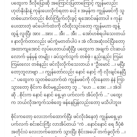
ပထွေးက ဒီလိုပြောဆို အကြောင်းပြတာကြောင့် ကျွန်မလည်း
ဟုတ်နိုးနိုးနဲ့ ကုန်းပေးလိုက်ရတာ ပေါ့ ။ အမှန်က ကျွန်မဖင်ကို သူ
တစ်ယောက်တည်း စိတ်ကြိုက်လိုးခွင့် ရအောင်ဖန်တာပါ ။ ကုန်း
ပေးထားတဲ့ ဖင်ပေါက်ထဲးကို လီထိုးသွင်းတော့ ကျွန်မဟာ ထွန့်
ထွန့် လူးပြီး အား …အား … အီး … အီး … အော်ဟစ်ရပါသေးတယ်
။ နာလိုက်တာလည်း ဖင်ကွဲမတတ်ပါပဲ ။ အဲ လီးအဆုံးဝင်ပြီးတော့
အထာကျအောင် လုပ်ပေးတယ်ဆိုပြီး ပထွေးက အချက် ငါးဆယ်
လောက် မှန်မှန် တမျိုး ၊ ခပ်သွက်သွက် တစ်ဖုံ ၊ နည်းနည်း ကြမ်း
ကြမ်းလေး တစ်နည်း ဖင်လိုးလိုက်သေးတယ် ။ “ဦးမောင် …၊ မပြီး
တော့ဘူလာဗျာ …၊ ကျွန်တော်လည်း နောင် နောင့် ကို လိုးချင်နေပြီ
…” ပထွေးက သူတစ်ယောက်ထဲ ကျွန်မဖင်ကို လိုးနေတာ နဲနဲ ကြာ
သွားတော့ စိုင်းက စိတ်မရှည်တော့ ဘူ .. “ဟေ … အေး …၊ အဲဒါ
ဆို ..စိုင်းက နောင် နောင် ရှေ့မှာ ပက်လက် အိပ်လိုက် …” ပထွေး
က ဘယ်လိုအကွက်သစ်တွေ ဖန်နေပြန်လည်းတော့ မသိပါဘူး။
စိုင်းကတော့ လေးဘက်ထောက်ပြီး ဖင်လိုးခံနေတဲ့ ကျွန်မရှေ့မှာ
ပက်လက် စင်းစင်းကြီး လာအိပ်တယ် “ကဲ ..နောင်နောင် ရေ ဒီပုံစံ
အတိုင်းပဲ လေးဘက်ထောက် သွားပြီး စိုင်းအပေါ် တက်ခွလိုက် …၊