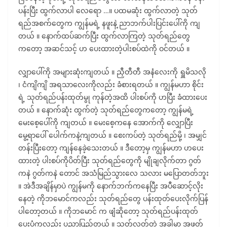
ပန်းပြီး ထွက်လာပါ လေရော …။ ပထမဆုံး ထွက်လာတဲ့ သုတ်
ရည်အစက်တွေက ကျွန်မရဲ့ နဖူးနဲ့ ညာဘက်ပါးပြင်းပေါ်ကို ကျ
တယ် ။ နောက်ထပ်ဆက်ပြီး ထွက်လာကြတဲ့ သုတ်ရည်တွေ
ကတော့ အဆင်သင့် ဟ ပေးထားတဲ့ပါးစပ်ထဲကို ဝင်တယ် ။
လျှာပေါ်ကို အများဆုံးကျတယ် ။ ညှီတီတီ အနံလေးကို ရှူမိသလို
၊ ငံကျိကျိ အရသာလေးကိုလည်း ခံစားရတယ် ။ ကျွန်မဟာ စိုင်း
ရဲ့ သုတ်ရည်ပန်းထုတ်မွု ကုန်တဲ့အထိ ပါးစပ်ကို ဟပြီး ခံထားပေး
တယ် ။ နောက်ဆုံး ထွက်တဲ့ သုတ်ရည်တွေကတော့ ကျွန်မရဲ့
မေးစေ့ပေါ်ကို ကျတယ် ။ မေးစေ့ကနေ အောက်ကို လျှောပြီး
မွေ့ရာပေါ် ပေါက်ကနဲ့ကျတယ် ။ စေးကပ်တဲ့ သုတ်ရည်မို့ ၊ အမျှင်
တန်းပြီးတော့ ကျန်နေခဲ့သေးတယ် ။ ဒီတော့မှ ကျွန်မဟာ ဟပေး
ထားတဲ့ ပါးစပ်ကိုပိတ်ပြီး သုတ်ရည်တွေကို မျိုချလိုက်တာ ဂွတ်
ကနဲ ဂွတ်ကနဲ တောင် အသံမြည်သွားလေ သလား မပြောတတ်ဘူး
။ အဲဒီအချိန်မှာပဲ ကျွန်မကို နောက်ဘက်ကနေပြီး အပီဆောင့်လိုး
နေတဲ့ ကိုဘမောင်ကလည်း သုတ်ရည်တွေ ပန်းထုတ်ပေးလိုက်ပြန်
ပါတော့တယ် ။ ကိုဘမောင် က ဖျံဆိုတော့ သုတ်ရည်ပန်းထုတ်
ပေးပုံကလည်း ပညာပြည့်တယ် ။ သုတ်လွတ်တဲ့ အခါမှာ အဖုတ်