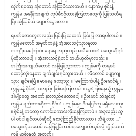
လိုက်ရတော့ အံ့တောင် အံ့သြမိသေးတယ် ။ နောက်မှ စိုင်းနဲ့
ကျွန်မ အချိန်းအချက် လုပ်စီစဉ်ထားခဲ့ကြတာတွေကို ပြန်သတိရ
ပြီး အံ့သြစိတ် ပျောက်သွားတာ ။
ရမက်ဇောတွေကလည်း ပြင်းပြ သထက် ပြင်းပြ လာရပါတယ် ။
ကျွန်မတောင် အမှတ်တမဲ့နဲ့ အံ့အားသင့်သွားရတာ
အကျိုးအကြောင်း ရေရေ လည်လည် မသိသေးတဲ ပထွေးဆိုရင်
ပိုဆိုးတာပေါ့ ။ အံ့အားသင့်ရုံတင် ဘယ်ဟုတ်မှာလည်း ။
အကြီးအကျယ်တောင် လန့်ဖြန့်သွားတာ ။ ကျွန်မကို တရစပ်
ဆောင့်လိုးနေတာ ချက်ချင်းရပ်သွားတယ် ။ လီတောင် ပျော့ကျ
သွား ချင်နေပြီ ။ မာမနေ တော့ဘူး ။ “မကြောက်ပါနဲ့ ဦးမောင်ရဲ့ ၊
ကျွန်မနဲ့ စိုင်းနဲ့ ကလည်း ဖြစ်နေကြတာပါ ။ သူနဲ့ ဖြစ်နေလို့ ကျွန်မ
ဒါမျိုးတွေ အတော် နားလည်နေတာပေါ့ ။ ဦးမောင် သိချင်တဲ့
ကျွန်မ ရည်းစားဆိုတာ စိုင်းပဲ ။ ကျွန်မမှာ ဒီအပြင်လူ မရှိသေးဘူး
။ စိုင်းနဲ့ ကတော့ ကောင်းကောင်းလိုးနေကြတာပဲ ။ အခုလည်း သူ
ပါ ဝင်ပါချင်တယ်ဆိုလို့ စောင့်ကြည့်ခိုင်ထားတာ ၊ သိရဲ့လား …”
ပထွေးကိုဘမောင် လန့်ဖြန့်ပြီး ထင်ရာလျှောက်လုပ်လို့ ကွိုင်တက်
ကုန် မှာစိုးရတဲ့ အတွက်။