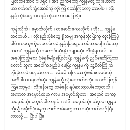
ပြတတ်အောင် ပါပဲရှင် ။ အဲဒီ ညကတော့ ကျွန်မတို့ သုံးယောက်
ဟာ ဝက်ဝက်ကွဲအောင်ကို လိုးကြ ဆော်ကြတော့ တာပါပဲ ။ လိုး
နည်း ပုံစံတွေကလည်း စုံသလား မပြောနဲ့ ။
ကုန်းလိုက် ၊ မှောက်လိုက် ၊ တစောင်းကွေးလိုက် ၊ အိုး … ကျွန်မ
ထင်တယ် ..။ လိုးနည်းပုံစံတွေ ရှိသမျှ အကုန်သုံးပြီးကို လိုးခဲ့ကြပုံ
ပါပဲ ။ ပထွေးကိုဘမောင်ကပဲ နည်းပြရှေ့ဆောင်တာပေါ့ ။ ဒီတော့
သူကပဲ ကျွန်မကို အကောင်းဆုံးနဲ့ အများဆုံး လိုးခဲ့ရတယ် ..။
အခုပဲကြည့်လေ ပုံစံနှစ်မျိုးပြောင်းပြီး ကျွန်မကို ညှပ်ဆော်ကြတာ
တောင် သူက အပေါ်ကချည်ပဲ နေပြီး ကျွန်မ ကို သူ့စိတ်ကြိုက်
လိုးခဲ့တာပဲ မဟုတ်လား …၊ လိုးလိုက်ကြတာ မိုးစင်စင်လင်းတဲ့
အထိပါပဲ ။ နောက်ဆုံး ကျွန်မတို့ သုံးယောက်စလုံး ဖလက်ပြကုန်
ကြတော့မှပဲ ၊ လိုးခန်းတွေ တစ်ခန်း ရပ်နားသွားပါတော့တယ် ။
အကာလ အမှောင်ထဲမှာ ကာမ အမှောင်ဆိုတာ ၊ အမှောင် တကာ့
အမှောင်ဆုံး မဟုတ်ပါလာရှင် ။ အဲဒီ အမှောင်ဆုံး ထဲမှာမှ ကျွန်မ
တို့လို့ အမိုက်ဖုံးနေတဲ့ ဇာတ်လမ်းတွေဟာ အဆုံးသတ်သင့် ပြီး
လားလို့ …. ပြီးပါပြီ။