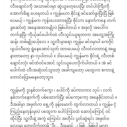
လီးချောင်းကို အသာဖင်ဝမှာ ဆွဲယူတေ့ပေးပြီး တင်ပါးကြီးကို
အောက်ဖိချ ပေးရတယ် ။ ကျွန်မဟာ စိုင်းနဲ့ ဖင်ဆော်ဖူးပြီးပြီ ဖြစ်
ပေမယ့် ၊ ကျွန်မက ကုန်းပေးထားရပြီး စိုင်းက နောက်ကနေ တက်
ခွဆော်တဲ့ အနေအထားမျိုးပဲ ဖြစ်ပါတယ် ။ အခုလို အပေါ်က
တက်ခွပြီး ကိုယ့်ဖင်ပေါက်ထဲ လီးသွင်းယူရတာက အတွေ့အကြုံ
ဆန်း တစ်မျိုးပေါ့လေ ။ သူ့လီးမှာရော ကျွန်မ ဖင်ဝမှာပါ ကေဝိုင်
ဂျယ်လီတွေ ရွဲနေအောင်သုတ် ထားပေမယ့် လီးဝင်လာတာနဲ့ အမျှ
နာတာတော့ နာ လှပါတယ် ။ ဒါပေမယ့် ကျွန်မက စိုင်းရဲ့ လီးတစ်
ချောင်းလုံး ဖင်ထဲဝင်အောင် သွင်းယူပေးလိုက်ပါတယ် ။ အဲ ဖင်
ပေါက်ထဲ လီးအဆုံးဝင်သွားတဲ့ အခါကျတော့ ပထွေးက စကားနဲ့
တောင်ပြောမနေတော့ဘူး။
ကျွန်မကို ဒူးနှစ်ဘက်ကွေး ၊ ပေါင်ကို ခပ်ကားကား လုပ် ၊ လက်
နှစ်ဘက်နောက်ကို ပစ်ထောက်ပြီး ခပ်ကော့ကော့ အနေခိုင်းတယ် ။
ဒီအခါမှာ အဖုတ်က ရှေ့ကို ခုန်းမောက် ထွက်လာတယ် ။ ကျွန်မ ငုံ
ကြည့်နေတုန်းမှာပဲ ပထွေးက ပေါင်ကြားထဲ ဆောင့်ကြောင့် ဝင်
ထိုင်ပြီး သူ့လီးနဲ့ အကွဲ ကြောင်း အတိုင်း ပွတ်ဆွဲရင်း အဖုတ်ဝ
လေးမှာ တေ့လိုက်တာမို့ “ဦး .. ဦးမောင် ..၊ ဖြစ် ..ဖြစ်ပါ မလာ