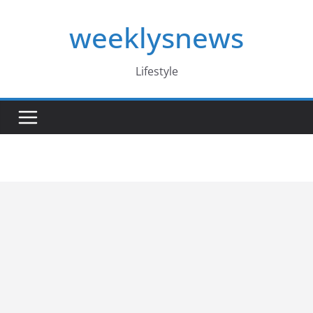
Skip
weeklysnews
to
content
Lifestyle