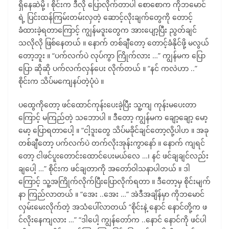
ရှိနေဆဲမို့ ၊ စိုင်းက ဒီလို ပြောလိုက်တာပါ စောစောက ကိုဘမောင်
ရဲ့ ပြင်းထန်ကြမ်းတမ်းလှတဲ့ ဆောင့်လိုးချက်တွေကို တောင့်
ခံထားခဲ့ရတာကြောင့် ကျွန်မဒူးတွေက အားပျော့ပြီး ညွတ်ချင်
သလိုလို ဖြစ်နေတယ် ။ နောက် တစ်ချီတော့ တောင့်ခံနိုင်ဖို့ မလွယ်
တော့ဘူး ။ “ပက်လက်ပဲ လုပ်ကွာ ကြိုက်လား …” ကျွန်မက ပြော
ပြော ဆိုဆို ပက်လက်လှန်ပေး လိုက်တယ် ။ “နင် ကလဲဟာ ..”
စိုင်းက သိပ်မကျေနပ်တဲ့ပုံပဲ ။
ပထွေကိုတော့ ဖင်ထောင်ကုန်းပေးခဲ့ပြီး သူ့ကျ ကုန်းမပေးတာ
ကြောင့် မကြည်တဲ့ သဘောပါ ။ ဒီတော့ ကျွန်မက ချော့ချော့ မော့
မော့ ပြောရတာပေါ့ ။ “ငါ့ဒူးတွေ သိပ်မခိုင်ချင်တော့လို့ပါဟ ။ အခု
တစ်ချီတော့ ပက်လက်ပဲ တက်လိုးအုန်းကွာနော် ။ နောက် ကျရင်
တော့ ငါဖင်ပူးတောင်းထောင်ပေးမယ်လေ …၊ နင် ဖင်ချချင်လည်း
ချပေါ့ …” စိုင်းက ဖင်ချတာကို အတော်ဝါသနာပါတယ် ။ ဒါ
ကြောင့် သူ့အကြိုက်လိုက်ပြီးပြောလိုက်ရတာ ။ ဒီတော့မှ စိုင်းမျက်
နာ ကြည်လာတယ် ။ “အေး ..အေး …” အဲဒီအချိန်မှာ ကိုဘမောင်
လှမ်းမေးလိုက်တဲ့ အသံပေါ်လာတယ် “စိုင်းနဲ့ နောင် နောင်တို့က ဖ
င်လိုးနေကျလား …” “ဒါပေါ့ ကျွန်တော်က ..နောင် နောင်ကို ဖင်ပါ