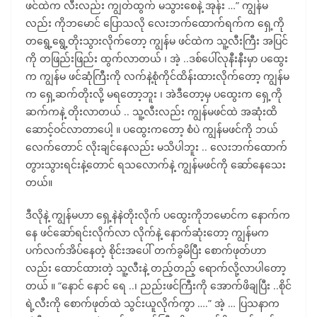
ဖင်ထဲက လီးလည်း ကျွတ်ထွက် မသွားစေနဲ့ အုန်း …” ကျွန်မ
လည်း ကိုဘမောင် ပြောသလို လေးဘက်ထောက်ရက်က ရှေ့ကို
တရွေ့ရွေ့တိုးသွားလိုက်တော့ ကျွန်မ ဖင်ထဲက သူ့လီးကြီး အပြင်
ကို တဖြည်းဖြည်း ထွက်လာတယ် ၊ အဲ့ ..ဒစ်ပေါ်လုနီးနီးမှာ ပထွေး
က ကျွန်မ ဖင်ဆုံကြီးကို လက်နဲ့စုံကိုင်ထိန်းထားလိုက်တော့ ကျွန်မ
က ရှေ့ဆက်တိုးလို့ မရတော့ဘူး ၊ အဲဒီတော့မှ ပထွေးက ရှေ့ကို
ဆက်ကနဲ့ တိုးလာတယ် .. သူ့လီးလည်း ကျွန်မဖင်ထဲ အဆုံးထိ
ဆောင့်ဝင်လာတာပေါ့ ။ ပထွေးကတော့ စံပဲ ကျွန်မဖင်ကို ဘယ်
လေက်တောင် လိုးချင်နေလည်း မသိပါဘူး .. လေးဘက်ထောက်
တွားသွားရင်းနဲ့တောင် ရသလောက်နဲ့ ကျွန်မဖင်ကို ဆော်နေသေး
တယ်။
ဒီလိုနဲ့ ကျွန်မဟာ ရှေ့နဲနဲတိုးလိုက် ပထွေးကိုဘမောင်က နောက်က
နေ ဖင်ဆော်ရင်းလိုက်လာ လိုက်နဲ့ နောက်ဆုံးတော့ ကျွန်မက
ပက်လက်အိပ်နေတဲ့ စိုင်းအပေါ် တက်ခွမိပြီး စောက်ဖုတ်ဟာ
လည်း ထောင်ထားတဲ့ သူ့လီးနဲ့ တည့်တည့် ရောက်လို့လာပါတော့
တယ် ။ “နောင် နောင် ရေ ..၊ ညည်းဖင်ကြီးကို အောက်ဖိချပြီး ..စိုင်
ရဲ့လီးကို စောက်ဖုတ်ထဲ သွင်းယူလိုက်ကွာ ….” အဲ့ … ပြသနာက