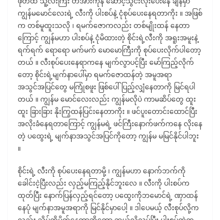
ဖုတ်ထဲ သူ့လီးကြီး တအားကုန် ဆောင့်သွင်းလိုးပေးနေ ချိန်မှာ
ကျွန်မမောင်လေးရဲ့ လီးကို ပါးစပ်နဲ့ ငုံစုပ်ပေးနေရတာကိုး ။ အဖြစ်
က တစ်မူထူးသလို ၊ ရမက်ဇောကလည်း တစ်မျိုးထန် နေတာ
ကြောင့် ကျွန်မဟာ ပါးစပ်နဲ့ ငုံမိထားတဲ့ စိုင်းရဲ့လီးကို အရူးအမူးနဲ့
ရက်ရက် ရောရော မက်မက် မောမောကြီးကို စုပ်ပေးလိုက်ပါတော့
တယ် ။ လီးစုပ်ပေးနေရာကနေ မျက်လွာပင့်ပြီး မော်ကြည့်လိုက်
တော့ စိုင်းရဲ့မျက်နာပေါ်မှာ ရမက်ဇောထန်တဲ့ အမူအရာ
အသွင်အပြင်တွေ မကြုံစဖူး ဖြစ်ပေါ်ပြည့်လျှံနေတာကို မြင်ရပါ
တယ် ။ ကျွန်မ မောင်လေးလည်း ကျွန်မလိုပဲ ကာမဆိပ်တွေ ထူး
ထူး ခြားခြား နိုးကြွထန်ပြင်းနေတာကိုး ။ ဖင်ပူးတောင်းထောင်ပြီး
အလိုးခံနေရတာကြောင့် ကျွန်မရဲ့ ဖင်ကြီးနောက်ဖက်ကနေ လိုးနေ
တဲ့ ပထွေးရဲ့ မျက်နာအသွင်အပြင်ကိုတော့ ကျွန်မ မမြင်နိုင်ပါဘူး
။
စိုင်းရဲ့ လီးကို စုပ်ပေးနေရတာမို့ ၊ ကျွန်မဟာ နောက်ဘက်ကို
ခေါင်းငဲ့ပြီးလည်း လှည့်မကြည့်နိုင်ဘူးလေ ။ လီးကို ပါးစပ်က
ထုတ်ပြီး နောက်ပြန်လှည့်ရင်တော့ ပထွေးကိုဘမောင်ရဲ့ ဏှာထန်
နေပုံ မျက်နာအမူအရာကို မြင်နိုင်မှာပေါ့ ။ ဒါပေမယ့် လီးစုပ်လို့က
လည်း သိပ်ကိုမိုက်နေတာဆိုတော့ ဘယ်လိုလုပ်ပြီး ပါးစပ်ထဲက