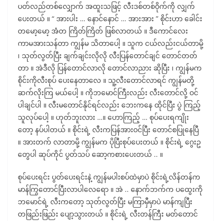
ပတ်လည်တစ်လျှောက် အထူးသဖြင့် လီးဒစ်တစ်ဝိုက်ကို လျှက်
ပေးတယ် ။ “ အားပါး … နောင်နောင် … အားအား ” စိုင်းဟာ ခေါင်း
တမော့မော့ အံတ ကြိတ်ကြိတ် ဖြစ်လာတယ် ။ ဒီကောင်လေး
ကာမအားသန်တာ ကျွန်မ သိတာပေါ့ ။ သူက ငယ်လည်းငယ်တာမို့
၊ သုတ်လွတ်ပြီး ချက်ချင်းလိုလို လီးပြန်တောင်ချင် တောင်တတ်
တာ ။ အဲဒီလို ပြန်တောင်လာလို တောင်လာညား ဆိုပြီး ၊ ကျွန်မက
စိုင်းကိုလီးစုပ် ပေးနေတာလေ ။ သူ့လီးတောင်လာရင် ကျွန်မတို့
ဆက်လိုးကြ မယ်ပေါ့ ။ ကိုဘမောင်ကြီးလည်း လီးတောင်လို့ ဝင်
ပါချင်ပါ ။ လီးမတောင်နိုင်ရင်လည်း ဘေးကနေ ထိုင်ပြီး ပွဲ ကြည့်
သူလုပ်ပေါ့ ။ ဟုတ်ဘူးလား …။ ဟောကြည့် … စုပ်ပေးရကျိုး
တော့ နပ်ပါတယ် ။ စိုင်းရဲ့ လီးကပြန်အားဝင်ပြီး တောင်စပြုနေပြီ
။ အားတက် လာတာမို့ ကျွန်မက ပိုပြီးစုပ်ပေးတယ် ။ စိုင်းရဲ့ ဂွေးဥ
တွေပါ ဆုပ်ကိုင် ပွတ်သပ် ဆော့ကစားပေးတယ် .. ။
စုပ်ပေးရင်း ပွတ်ပေးရင်းနဲ့ ကျွန်မပါးစပ်ထဲမှာပဲ စိုင်းရဲ့လိန်တန်က
မာန်ကြွတောင်ပြီးလာပါလေရော ။ အဲ .. နောက်ဘက်က ပထွေးကို
ဘမောင်ရဲ့ လီးကတော့ သုတ်လွတ်ပြီး မကြာမှီမှာပဲ မာန်ကျပြီး
တဖြည်းဖြည်း ပျော့သွားတယ် ။ စိုင်းရဲ့ လီးတန်ကြီး မတ်တောင်