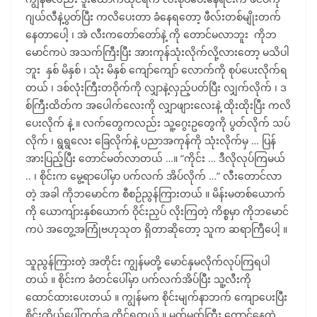
ဂျယ်လီနဲ့ပွတ်ပြီး ကလိပေးတာ ခံနေရတော့ ဖီလ်းတစ်မျိုးတက်
နေတာပေါ့ ၊ အဲ လီးကတော်တော်နဲ့ ကို တောင်မလာဘူး ကိုဘ
မောင်ကပဲ အသက်ကြီးပြီး အားကုန်သုံးလိုက်လို့လားတော့ မသိပါ
ဘူး နှစ် မိနှစ် ၊ သုံး မိနှစ် ကျော်ကျော် လောက်ကို စုပ်ပေးလိုက်ရ
တယ် ၊ ဒစ်လုံးကြီးတဝိုက်ကို လျှာနဲ့လှည့်ပတ်ပြီး လျှက်လိုက် ၊ ဒ
စ်ကြီးထိတ်က အပေါက်လေးကို လျှာဖျားလေးနဲ့ ထိုးထိုးပြီး ကလိ
ပေးလိုက် နဲ့ ။ လက်တွေကလည်း သူ့ဂွေးဥတွေကို ပွတ်လိုက် သပ်
လိုက် ၊ ရွရွလေး ခြေလိုက်နဲ့ ပညာအကုန်ကို သုံးလိုက်မှ … ပြန်
အားပြည့်ပြီး တောင်မတ်လာတယ် …။ “ကိုင်း … ဒီလိုလုပ်ကြမယ်
.. ၊ စိုင်းက မွေ့ရာပေါ်မှာ ပက်လက် အိပ်လိုက် …” လီးတောင်လာ
တဲ့ အခါ ကိုဘမောင်က စီစဉ်ညွန်ကြားတယ် ။ မိန်းမတစ်ယောက်
ကို ယောကျ်ားနှစ်ယောက် ဝိုင်းညှပ် လိုးကြတဲ့ ကိစ္စမှာ ကိုဘမောင်
ကပဲ အတွေ့အကြုံဗဟုသုတ ရှိတာဆိုတော့ သူက ဆရာကြီပေါ့ ။
သူညွန်ကြားတဲ့ အတိုင်း ကျွန်မတို့ မောင်နှမလိုက်လုပ်ကြရပါ
တယ် ။ စိုင်းက ခံတင်ပေါ်မှာ ပက်လက်အိပ်ပြီး သူ့လီးကို
ထောင်ထားပေးတယ် ။ ကျွန်မက စိုင်းမျက်နာဘက် ကျောပေးပြီး
စိုင်းကိုယ်ပေါ်တက်ခွ ထိုင်ရတယ် ။ မတ်မတ်ကြီး တောင်နေတဲ့