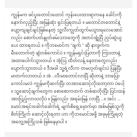
ကျွန်မက ဖင်ပူးတောင်းထောင် ကုန်းပေးထားရာကနေ ခေါင်းကို
နောက်လှည့်ပြီး အမြန်ဆုံး ရှင်းပြရတယ် ။ မတောင်တတောင်နဲ့
ပျော့ကျချင်ချင်ဖြစ်နေတဲ့ သူ့လီးကျွတ်ထွက်မသွားရလေအောင်
လည်း စောက်ပတ်နွုတ်ခမ်းသားတွေကို အတင်းရွုံပြီ ညှပ်ဆွဲယူ
ပေး ထားရတယ် ။ ကိုဘမောင်က “ချက် ” ဆို နားခွက်က
မီးတောက်တဲ့ ဖျံတစ်ကောင်ပဲ ။ ကျွန်မရှင်းပြတာကို ကြားတာနဲ့
အထာပေါက်သွားတယ် ။ အံ့သြ ထိတ်လန့် နေတာတွေလည်း
ပျောက်သွားတယ် ။ ဒီအခါ သူ့ရဲ့လီးက တမဟုတ်ချင်းပဲ ပြန်ပြီး
မာတက်လာတယ် ။ အဲ ..လီးမာတောင်လာပြီ ဆိုတာနဲ့ ဘာပြော
ကောင်းမလဲ ကျွန်မကိုဆက်ပြီး တအားဆောင့်လိုးတော့တာ ပဲပေါ့
။ သူ့ဆောင့်ချက်တွေက စောစောကထက် တစ်ဆတိုးပြီး ပြင်းထန်
အားပြည့်လာသလိုပဲ ။ မြန်လည်း အရမ်းမြန် လာပြီ …။ အင်း …
မောင်အရင်းခေါက်ခေါက်ရဲ့ မျက်စိရှေ့မှောက်မှာ အစ်မဖြစ်သူကို
စိတ်ကြိုက် ဆောင့်လိုးရတာ ဟာ ကိုဘမောင်အဖို့ အခုမှကြုံရတဲ့
အတွေ့အကြုံသစ် ဖြစ်နေမှာပါ ။