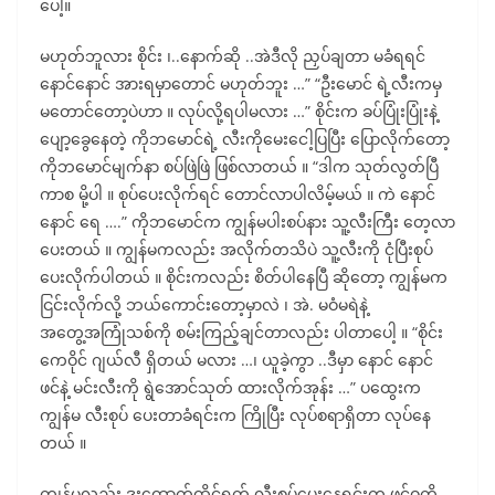
ပေါ့။
မဟုတ်ဘူလား စိုင်း ၊..နောက်ဆို ..အဲဒီလို ညှပ်ချတာ မခံရရင်
နောင်နောင် အားရမှာတောင် မဟုတ်ဘူး …” “ဦးမောင် ရဲ့လီးကမှ
မတောင်တော့ပဲဟာ ။ လုပ်လို့ရပါမလား …” စိုင်းက ခပ်ပြုံးပြုံးနဲ့
ပျော့ခွေနေတဲ့ ကိုဘမောင်ရဲ့ လီးကိုမေးငေါ့ပြပြီး ပြောလိုက်တော့
ကိုဘမောင်မျက်နာ စပ်ဖြဲဖြဲ ဖြစ်လာတယ် ။ “ဒါက သုတ်လွတ်ပြီ
ကာစ မို့ပါ ။ စုပ်ပေးလိုက်ရင် တောင်လာပါလိမ့်မယ် ။ ကဲ နောင်
နောင် ရေ ….” ကိုဘမောင်က ကျွန်မပါးစပ်နား သူ့လီးကြီး တေ့လာ
ပေးတယ် ။ ကျွန်မကလည်း အလိုက်တသိပဲ သူ့လီးကို ငုံပြီးစုပ်
ပေးလိုက်ပါတယ် ။ စိုင်းကလည်း စိတ်ပါနေပြီ ဆိုတော့ ကျွန်မက
ငြင်းလိုက်လို့ ဘယ်ကောင်းတော့မှာလဲ ၊ အဲ. မဝံမရဲနဲ့
အတွေ့အကြုံသစ်ကို စမ်းကြည့်ချင်တာလည်း ပါတာပေါ့ ။ “စိုင်း
ကေဝိုင် ဂျယ်လီ ရှိတယ် မလား …၊ ယူခဲ့ကွာ ..ဒီမှာ နောင် နောင်
ဖင်နဲ့ မင်းလီးကို ရွဲအောင်သုတ် ထားလိုက်အုန်း …” ပထွေးက
ကျွန်မ လီးစုပ် ပေးတာခံရင်းက ကြိုပြီး လုပ်စရာရှိတာ လုပ်နေ
တယ် ။
ကျွန်မလည်း ဒူးထောက်ထိုင်ရက် လီးစုပ်ပေးနေရင်းက ဖင်ဝကို