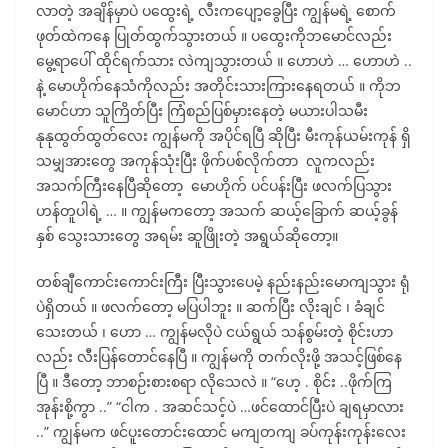
လာတဲ့ အချိန်မှာပဲ ပထွေးရဲ့ လီးကပျော့ခွေပြီး ကျွန်မရဲ့ စောက်
ဖုတ်ထဲကနေ ပြုတ်ထွက်သွားတယ် ။ ပထွေးကိုဘမောင်လည်း
မွေ့ရာပေါ် ထိုင်ရက်သား လဲကျသွားတယ် ။ ဟောဟဲ … ဟောဟဲ ..
နဲ့ မောဟိုက်နေသံကိုလည်း အတိုင်းသားကြားနေရတယ် ။ ကိုဘ
မောင်ဟာ သူကြိတ်ပြီး ကြံစည်ပြစ်မှားနေတဲ့ မယားပါသမီး
နုနုထွတ်ထွတ်လေး ကျွန်မကို အပိုင်ရပြီ ဆိုပြီး မီးကုန်ယမ်းကုန် ရှိ
သမျှအားတွေ အကုန်သုံးပြီး ဖိုက်ပစ်လိုက်တာ လူကလည်း
အသက်ကြီးနေပြီဆိုတော့ မောဟိုက် ပင်ပန်းပြီး ဖလက်ပြသွား
ဟန်တူပါရဲ့ … ။ ကျွန်မကတော့ အသက် ဆယ့်ခြောက် ဆယ့်ခွန်
နှစ် သွေးသားတွေ အရမ်း ဆူဖြိုးတဲ့ အရွယ်ဆိုတော့။
တစ်ချီကောင်းကောင်းကြီး ပြီးသွားပေမဲ့ နည်းနည်းမောကျသွား ရုံ
ပဲရှိတယ် ။ ဖလက်တော့ မပြပါဘူး ။ ဆက်ပြီး လိုးချင် ၊ ခံချင်
သေးတယ် ၊ ဟော … ကျွန်မလိုပဲ ငယ်ရွယ် သန်စွမ်းတဲ့ စိုင်းဟာ
လည်း လီးပြန်တောင်နေပြီ ။ ကျွန်မကို တက်လိုးဖို့ အသင့်ဖြစ်နေ
ပြီ ။ ဒီတော့ ဘာစဉ်းစားစရာ လိုသေလဲ ။ “ဟေ့ . စိုင်း ..ဖိုက်ကြ
အုန်းစို့ကွာ ..” “ငါက . အဆင်သင့်ပဲ …ဖင်ထောင်ပြီးပဲ ချရမှာလား
..” ကျွန်မက ဖင်ပူးတောင်းထောင် မကျတကျ ခပ်ကုန်းကုန်းလေး