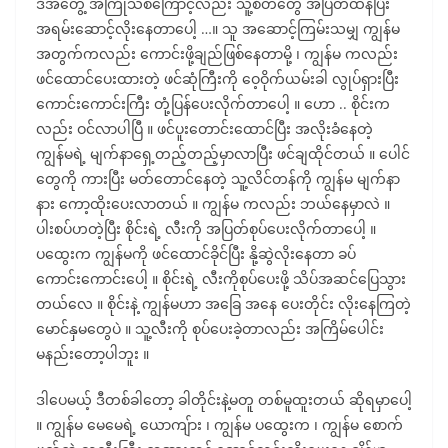
ဒီအတွေ့ အကြုံသစ်ကြောင့်လည်း သူ့စိတ်တွေ အပြတ်ထန်ပြီး
အရမ်းဆောင့်လိုးနေတာပေါ့ …။ သူ အဆောင့်ကြမ်းသမျှ ကျွန်မ
အတွက်ကလည်း ကောင်းဖို့ချည်ဖြစ်နေတာမို့ ၊ ကျွန်မ ကလည်း
ဖင်ထောင်ပေးထားတဲ့ ဖင်ဆုံကြီးကို ဝေ့ဝိုက်ယမ်းခါ လွုပ်ရှားပြီး
ကောင်းကောင်းကြီး တုံ့ပြန်ပေးလိုက်တာပေါ့ ။ ဟော .. စိုင်းက
လည်း ဝင်လာပါပြီ ။ ဖင်ပူးတောင်းထောင်ပြီး အလိုးခံနေတဲ့
ကျွန်မရဲ့ မျက်နာရှေ့တည့်တည့်မှာလာပြီး ဖင်ချထိုင်တယ် ။ ပေါင်
တွေကို ကားပြီး မတ်တောင်နေတဲ့ သူ့လိင်တန်ကို ကျွန်မ မျက်နာ
နား ကော့ထိုးပေးလာတယ် ။ ကျွန်မ ကလည်း ဘယ်နေမှာလဲ ။
ပါးစပ်ဟတဲ့ပြီး စိုင်းရဲ့ လီးကို အပြတ်စုပ်ပေးလိုက်တာပေါ့ ။
ပထွေးက ကျွန်မကို ဖင်ထောင်ခိုင်ပြီး နို့ဆွဲလိုးနေတာ ခပ်
ကောင်းကောင်းပေါ့ ။ စိုင်းရဲ့ လီးကိုစုပ်ပေးဖို့ သိပ်အဆင်ပြေသွား
တယ်လေ ။ စိုင်းနဲ့ ကျွန်မဟာ အခြေ အနေ ပေးတိုင်း လိုးနေကြတဲ့
မောင်နှမတွေပဲ ။ သူ့လီးကို စုပ်ပေးခဲ့တာလည်း အကြိမ်ပေါင်း
မနည်းတော့ပါဘူး ။
ဒါပေမယ့် ဒီတစ်ခါတော့ ခါတိုင်းနဲ့မတူ တစ်မူထူးတယ် ဆိုရမှာပေါ့
။ ကျွန်မ မေမေရဲ့ ယောကျ်ား ၊ ကျွန်မ ပထွေးက ၊ ကျွန်မ စောက်