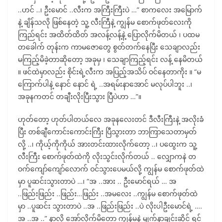
..ဟင် ..၊ ဦးမောင် ..လီးက အကြီးကြီးပဲ …” စာကလေး အမြောက်
နဲ့ ချိန်သလို ဖြစ်နေတဲ့ သူ့ လီးကြီနဲ့ ကျွန်မ စောက်ဖုတ်လေးကို
ကြည်ရင်း အထိတ်ထိတ် အလန့်လန့်နဲ့ ပြောလိုက်မိတယ် ၊ ပထမ
တခေါက် တုန်းက ကာမဇောတွေ စွတ်တက်နေပြီး သေချာလည်း
မကြည့်မိခဲ့တာဆိုတော့ အခုမှ ၊ သေချာကြည့်ရင်း လန့် နေမိတယ်
။ ဖင်ထဲမှာလည်း စိုင်းရဲ့လီးက အပြည့်အသိပ် ဝင်နေတာကိုး ။ “မ
ကြောက်ပါနဲ့ နောင် နောင် ရဲ့ ..အရမ်းနာအောင် မလုပ်ပါဘူး ..၊
အခုနကတင် တချီးလိုးပြီးသွား ပြီပဲဟာ …”။
ဟုတ်တော့ ဟုတ်ပါတယ်လေ အခုနလေးတင် ဒီလီးကြီးနဲ့ အလိုးခံ
ပြီး တစ်ချီကောင်းကောင်းကြီး ပြီသွားတာ ဘာကြာသေတာမှတ်
လို့ ..၊ ကိုယ့်ကိုကိုယ် အားတင်းထားလိုက်တော့ ..၊ ပထွေးက သူ့
လီးကြီး စောက်ဖုတ်ထဲကို လိုးသွင်းလိုက်တယ် .. လျှောကနဲ တ
ဝက်ကျော်ကျော်လောက် ဝင်သွားပေမယ်လို့ ကျွန်မ စောက်ဖုတ်ထဲ
မှာ ပူဆင်းသွားတာပဲ …၊ “အ ..အား .. ဦးမောင်ရယ် … အ
..ဖြည်းဖြည်း ..ဖြည်း…ဖြည်း ..အမလေး ..ကျွန်မ စောက်ဖုတ်ထဲ
မှာ ..ပူဆင်း သွားတာပဲ ..အ ..ဖြည်းဖြည်း ..ပဲ လိုးပါဦးမောင်ရဲ့ ….
အ ..အ ..” နာလို့ အော်လိုက်မိတော့ ကျွန်မနဲ့ မျက်နာချင်းဆိုင် ရင်