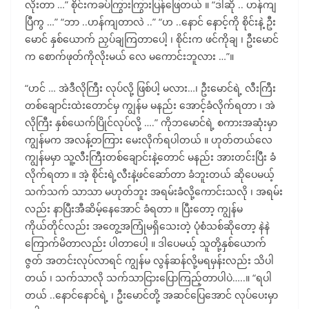
လိုးတာ …” စိုင်းကခပ်ကြွားကြွားပြန်ဖြေတယ် ။ “ဒါဆို .. ဟန်ကျ
ပြီကွ …” “ဘာ ..ဟန်ကျတာလဲ ..” “ဟ ..နောင် နောင့်ကို စိုင်းနဲ့ ဦး
မောင် နှစ်ယောက် ညှပ်ချကြတာပေါ့ ၊ စိုင်းက ဖင်ကိုချ ၊ ဦးမောင်
က စောက်ဖုတ်ကိုလိုးမယ် လေ မကောင်းဘူလား …”။
“ဟင် … အဲဒီလိုကြီး လုပ်လို့ ဖြစ်ပါ့ မလား…၊ ဦးမောင်ရဲ့ လီးကြီး
တစ်ချောင်းထဲးတောင်မှ ကျွန်မ မနည်း အောင့်ခံလိုက်ရတာ ၊ အဲ
လိုကြီး နှစ်ယေက်ပြိုင်လုပ်လို့ ….” ကိုဘမောင်ရဲ့ စကားအဆုံးမှာ
ကျွန်မက အလန့်တကြား မေးလိုက်ရပါတယ် ။ ဟုတ်တယ်လေ
ကျွန်မမှာ သူ့လီးကြီးတစ်ချောင်းနဲ့တောင် မနည်း အားတင်းပြီး ခံ
လိုက်ရတာ ။ အဲ့ စိုင်းရဲ့လီးနဲ့ဖင်ဆော်တာ ခံဘူးတယ် ဆိုပေမယ့်
သက်သက် သာသာ မဟုတ်ဘူး အရမ်းခံလို့ကောင်းသလို ၊ အရမ်း
လည်း နာပြီးအီဆိမ့်နေအောင် ခံရတာ ။ ပြီးတော့ ကျွန်မ
ကိုယ်တိုင်လည်း အတွေ့အကြုံမရှိသေးတဲ့ ပုံစံသစ်ဆိုတော့ နဲနဲ
ကြောက်မိတာလည်း ပါတာပေါ့ ။ ဒါပေမယ့် သူတို့နှစ်ယောက်
ဇွတ် အတင်းလုပ်လာရင် ကျွန်မ လွန်ဆန်လို့မရမှန်းလည်း သိပါ
တယ် ၊ သက်သာလို သက်သာငြားပြောကြည့်တာပါပဲ…..။ “ရပါ
တယ် ..နောင်နောင်ရဲ့ ၊ ဦးမောင်တို့ အဆင်ပြေအောင် လုပ်ပေးမှာ