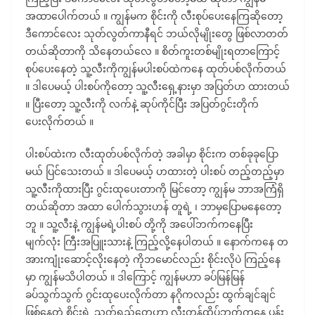
အထာပေါက်တယ် ။ ကျွန်မက စိုင်းကို လီးစုပ်ပေးနေကြဆိုတော့
ဒီကောင်လေး သုတ်လွတ်ကာနီရင် ဘယ်လိုမျိုးတွေ ဖြစ်လာတတ်
တယ်ဆိုတာကို သိနေတယ်လေ ။ စိတ်ကူးတစ်မျိုးရတာကြောင့်
စုပ်ပေးနေတဲ့ သူ့လီးကိုကျွန်မပါးစပ်ထဲကနေ ထုတ်ပစ်လိုက်တယ်
။ ဒါပေမယ့် ပါးစပ်ကိုတော့ သူ့လီးရှေ့နားမှာ အပြတ်ဟ ထားတယ်
။ ပြီးတော့ သူ့လီးကို လက်နဲ့ ဆုပ်ကိုင်ပြီး အပြတ်ဂွင်းတိုက်
ပေးလိုက်တယ် ။
ပါးစပ်ထဲးက လီးထုတ်ပစ်လိုက်တဲ့ အခါမှာ စိုင်းက တစ်ခုခုပြော
မယ် ပြင်သေးတယ် ။ ဒါပေမယ့် ဟထားတဲ့ ပါးစပ် တည့်တည့်မှာ
သူ့လီးကိုထားပြီး ဂွင်းထုပေးတာကို မြင်တော့ ကျွန်မ ဘာအကြံရှိ
တယ်ဆိုတာ အထာ ပေါက်သွားဟန် တူရဲ့ ၊ ဘာမှပြောမနေတော့
ဘူ ။ သူ့လီးနဲ့ ကျွန်မရဲ့ပါးစပ် တို့ကို အပေါ်ဘက်ကနေပြီး
မျက်လုံး ကြီးအပြူးသားနဲ့ ကြည့်လို့နေပါတယ် ။ နောက်ကနေ တ
အားကျုံးဆောင့်လိုးနေတဲ့ ကိုဘမောင်လည်း စိုင်းလိုပဲ ကြည့်နေ
မှာ ကျွန်မသိပါတယ် ။ ဒါကြောင့် ကျွန်မဟာ ခပ်မြန်မြန်
ခပ်သွက်သွက် ဂွင်းထုပေးလိုက်တာ နဂိုကလည်း ထွက်ချင်ချင်
ဖြစ်နေတဲ့ စိုင်းရဲ့ သုတ်ရည်တွေဟာ လီးတန်ထိပ်ဘက်ကနေ ပန်း