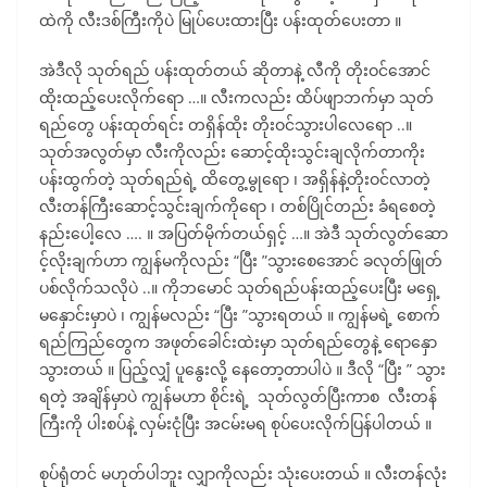
ထဲကို လီးဒစ်ကြီးကိုပဲ မြုပ်ပေးထားပြီး ပန်းထုတ်ပေးတာ ။
အဲဒီလို သုတ်ရည် ပန်းထုတ်တယ် ဆိုတာနဲ့ လီကို တိုးဝင်အောင်
ထိုးထည့်ပေးလိုက်ရော …။ လီးကလည်း ထိပ်ဖျာဘက်မှာ သုတ်
ရည်တွေ ပန်းထုတ်ရင်း တရှိန်ထိုး တိုးဝင်သွားပါလေရော ..။
သုတ်အလွတ်မှာ လီးကိုလည်း ဆောင့်ထိုးသွင်းချလိုက်တာကိုး
ပန်းထွက်တဲ့ သုတ်ရည်ရဲ့ ထိတွေ့မွုရော ၊ အရှိန်နဲ့တိုးဝင်လာတဲ့
လီးတန်ကြီးဆောင့်သွင်းချက်ကိုရော ၊ တစ်ပြိုင်တည်း ခံရစေတဲ့
နည်းပေါ့လေ …. ။ အပြတ်မိုက်တယ်ရှင့် …။ အဲဒီ သုတ်လွတ်ဆော
င့်လိုးချက်ဟာ ကျွန်မကိုလည်း “ပြီး ”သွားစေအောင် ခလုတ်ဖြုတ်
ပစ်လိုက်သလိုပဲ ..။ ကိုဘမောင် သုတ်ရည်ပန်းထည့်ပေးပြီး မရှေ့
မနှောင်းမှာပဲ ၊ ကျွန်မလည်း “ပြီး ”သွားရတယ် ။ ကျွန်မရဲ့ စောက်
ရည်ကြည်တွေက အဖုတ်ခေါင်းထဲးမှာ သုတ်ရည်တွေနဲ့ ရောနှော
သွားတယ် ။ ပြည့်လျှံ ပူနွေးလို့ နေတော့တာပါပဲ ။ ဒီလို “ပြီး ” သွား
ရတဲ့ အချိန်မှာပဲ ကျွန်မဟာ စိုင်းရဲ့ သုတ်လွတ်ပြီးကာစ လီးတန်
ကြီးကို ပါးစပ်နဲ့ လှမ်းငုံပြီး အငမ်းမရ စုပ်ပေးလိုက်ပြန်ပါတယ် ။
စုပ်ရုံတင် မဟုတ်ပါဘူး လျှာကိုလည်း သုံးပေးတယ် ။ လီးတန်လုံး