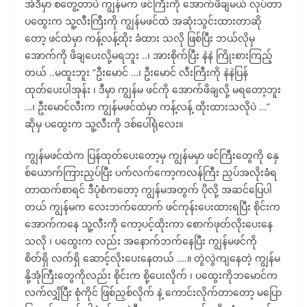
အဲဒီမှာ စတွေ့တာပဲ ကျွန်မက ဖင်ကြီးကို အောက်ဖိချမယ် လုပ်တာ
ပထွေးက သူ့လီးကြီးကို ကျွန်မဖင်ထဲ အဆုံးသွင်းထားတာဆို
တော့ ဖင်ထဲမှာ ကန့်လန့်ထိုး ခံထား သလို ဖြစ်ပြီး ဘယ်လိုမှ
အောက်ကို ဖိချပေးလို့မရဘူး ..၊ အားစိုက်ပြီး နဲနဲ ကြိုးစားကြည့်
တယ် ..မထူးဘူး “ဦးမောင် …၊ ဦးမောင် လီးကြီးကို နဲနဲပြန်
ထုတ်ပေးပါအုန်း ၊ ဒီမှာ ကျွန်မ ဖင်ကို အောက်ဖိချလို့ မရတော့ဘူး
…၊ ဦးမောင်လီးက ကျွန်မဖင်ထဲမှာ ကန့်လန့် ထိုးထားသလိုပဲ …”
ဆိုမှ ပထွေးက သူ့လီးကို ဒစ်ပေါ်ရုံလေး။
ကျွန်မဖင်ထဲက ပြန်ထုတ်ပေးတော့မှ ကျွန်မမှာ ဖင်ကြီးတွေကို နှေ
စ်ယောက်ကြားညှပ်ပြီး ပက်လက်ကော့ကလန်ကြီး ညှပ်အလိုးခံရ
တာထက်စာရင် ဒီပုံစံကတော့ ကျွန်မအတွက် ပိုလို့ အဆင်ပြေပါ
တယ် ကျွန်မက လေးဘက်ထောက် ဖင်ကုန်းပေးထားရပြီး စိုင်းက
အောက်ကနေ သူ့လီးကို ကော့ပင့်ထိုးကာ စောက်ဖုတ်လိုးပေးနေ
သလို ၊ ပထွေးက လည်း အနောက်ဘက်နေပြီး ကျွန်မဖင်ကို
စိတ်ရှိ လက်ရှိ ဆောင့်လိုးပေးနေတယ် ….။ တွဲလွဲကျနေတဲ့ ကျွန်မ
နို့အုံကြီးတွေကိုလည်း စိုင်းက စို့ပေးလိုက် ၊ ပထွေးကိုဘမောင်က
လက်လျှိပြီး စုံကိုင် ဖြစ်ညှစ်လိုက် နဲ့ ကောင်းလိုက်တာတော့ မပြော