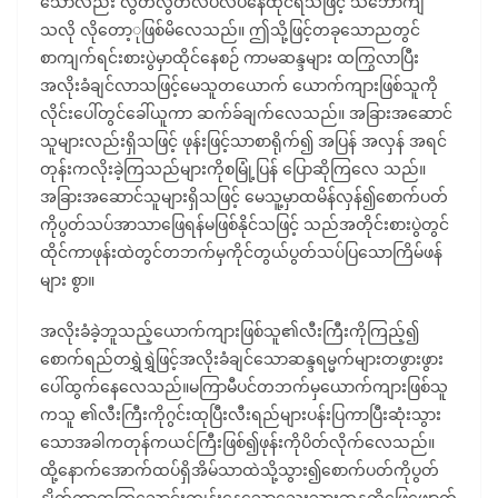
သော်လည်း လွတ်လွတ်လပ်လပ်နေထိုင်ရသဖြင့် သဘောကျ
သလို လိုတော့ုဖြစ်မိလေသည်။ ဤသို့ဖြင့်တခုသောညတွင်
စာကျက်ရင်းစားပွဲမှာထိုင်နေစဉ် ကာမဆန္ဒများ ထကြွလာပြီး
အလိုးခံချင်လာသဖြင့်မေသူတယောက် ယောက်ကျားဖြစ်သူကို
လိုင်းပေါ်တွင်ခေါ်ယူကာ ဆက်ခ်ချက်လေသည်။ အခြားအဆောင်
သူများလည်းရှိသဖြင့် ဖုန်းဖြင့်သာစာရိုက်၍ အပြန် အလှန် အရင်
တုန်းကလိုးခဲ့ကြသည်များကိုစမြုံ့ပြန် ပြောဆိုကြလေ သည်။
အခြားအဆောင်သူများရှိသဖြင့် မေသူ့မှာထမိန်လှန်၍စောက်ပတ်
ကိုပွတ်သပ်အာသာဖြေရန်မဖြစ်နိုင်သဖြင့် သည်အတိုင်းစားပွဲတွင်
ထိုင်ကာဖုန်းထဲတွင်တဘက်မှကိုင်တွယ်ပွတ်သပ်ပြသောကြိမ်ဖန်
များ စွာ။
အလိုးခံခဲ့ဘူသည့်ယောက်ကျားဖြစ်သူ၏လီးကြီးကိုကြည့်၍
စောက်ရည်တရွှဲရွှဲဖြင့်အလိုးခံချင်သောဆန္ဒရမ္မက်များတဖွားဖွား
ပေါ်ထွက်နေလေသည်။မကြာမီပင်တဘက်မှယောက်ကျားဖြစ်သူ
ကသူ ၏လီးကြီးကိုဂွင်းထုပြီးလီးရည်များပန်းပြကာပြီးဆုံးသွား
သောအခါကတုန်ကယင်ကြီးဖြစ်၍ဖုန်းကိုပိတ်လိုက်လေသည်။
ထို့နောက်အောက်ထပ်ရှိအိမ်သာထဲသို့သွား၍စောက်ပတ်ကိုပွတ်
နှိုက်ကာထကြွသောင်းကျန်းနေသောသွေးသားဆန္ဓကိုဖြေဖျောက်