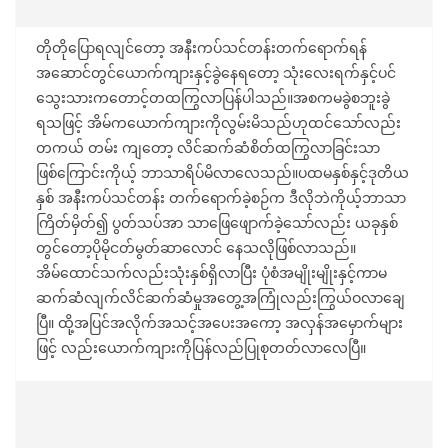
တိုတိုပြောရလျင်တော့ အနီးကပ်သင်တန်းတက်ရောက်ရန်
အဆောင်တွင်ယောက်ကျားနှင့်ခွဲနေရတော့ သုံးလေးရက်နှင့်ပင်
သွေးသားကတောင့်တထကြွလာပြန်ပါသည်။အစကမခွဲစဘူးခွဲ
ရသဖြင့် အိမ်ကယောက်ကျားကိုလွမ်းမိသည်ဟုထင်သော်လည်း
တကယ် တမ်း ကျတော့ လိင်ဆက်ဆံစိတ်ထကြွလာခြင်းသာ
ဖြစ်ကြောင်းကိုယ့် ဘာသာရိပ်မိလာလေသည်။ပထမနှစ်နှင့်ဒုတိယ
နှစ် အနီးကပ်သင်တန်း တက်ရောက်ခဲ့စဉ်က ဒီလိုဘဲကိုယ့်ဘာသာ
ကြိတ်မှိတ်၍ ပွတ်သပ်အာ သာဖြေဖျောက်ခဲ့သော်လည်း ယခုနှစ်
တွင်တော့ပိုမိုငတ်မွတ်ဆာလောင် နေသလိုဖြစ်လာသည်။
အိမ်ထောင်သက်လည်းသုံးနှစ်ရှိလာပြီး ပုံစံအမျိုးမျိုးနှင့်ကာမ
ဆက်ဆံလျက်လိင်ဆက်ဆံမှုအတွေ့အကြုံလည်းကြွယ်ဝလာချေ
ပြီ။ ထို့အပြင်အလိုက်အသင့်အပေးအကော့ အလှန်အမှောက်များ
ဖြင့် လည်းယောက်ကျားကိုပြန်လည်ပြုစုတတ်လာလေပြီ။