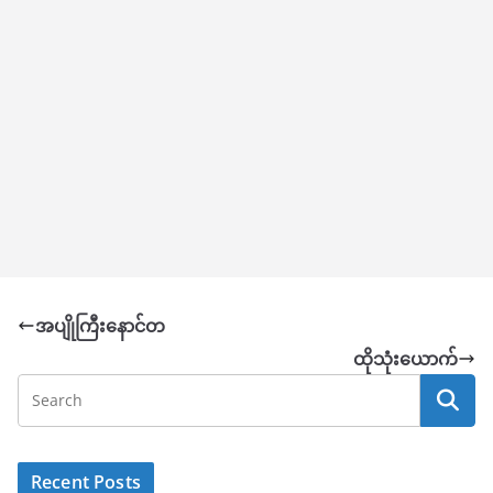
အပျိုကြီးနောင်တ
ထိုသုံးယောက်
Recent Posts