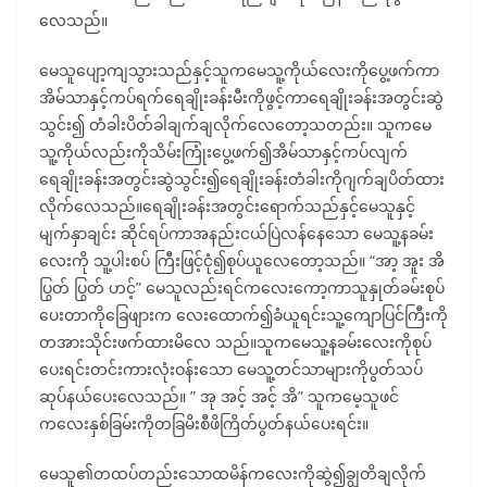
လေသည်။
မေသူပျော့ကျသွားသည်နှင့်သူကမေသူ့ကိုယ်လေးကိုပွေ့ဖက်ကာ
အိမ်သာနှင့်ကပ်ရက်ရေချိုးခန်းမီးကိုဖွင့်ကာရေချိုးခန်းအတွင်းဆွဲ
သွင်း၍ တံခါးပိတ်ခါချက်ချလိုက်လေတော့သတည်း။ သူကမေ
သူ့ကိုယ်လည်းကိုသိမ်းကြုံးပွေ့ဖက်၍အိမ်သာနှင့်ကပ်လျက်
ရေချိုးခန်းအတွင်းဆွဲသွင်း၍ရေချိုးခန်းတံခါးကိုဂျက်ချပိတ်ထား
လိုက်လေသည်။ရေချိုးခန်းအတွင်းရောက်သည်နှင့်မေသူနှင့်
မျက်နှာချင်း ဆိုင်ရပ်ကာအနည်းငယ်ပြဲလန်နေသော မေသူ့နခမ်း
လေးကို သူ့ပါးစပ် ကြီးဖြင့်ငုံ၍စုပ်ယူလေတော့သည်။ “အာ့ အူး အိ
ပြွတ် ပြွတ် ဟင့်” မေသူလည်းရင်ကလေးကော့ကာသူနှုတ်ခမ်းစုပ်
ပေးတာကိုခြေဖျားက လေးထောက်၍ခံယူရင်းသူ့ကျောပြင်ကြီးကို
တအားသိုင်းဖက်ထားမိလေ သည်။သူကမေသူ့နခမ်းလေးကိုစုပ်
ပေးရင်းတင်းကားလုံးဝန်းသော မေသူ့တင်သာများကိုပွတ်သပ်
ဆုပ်နယ်ပေးလေသည်။ ” အု အင့် အင့် အိ” သူကမေ့သူဖင်
ကလေးနှစ်ခြမ်းကိုတခြမိးစီဖိကြိတ်ပွတ်နယ်ပေးရင်း။
မေသူ၏တထပ်တည်းသောထမိန်ကလေးကိုဆွဲ၍ချွတိချလိုက်