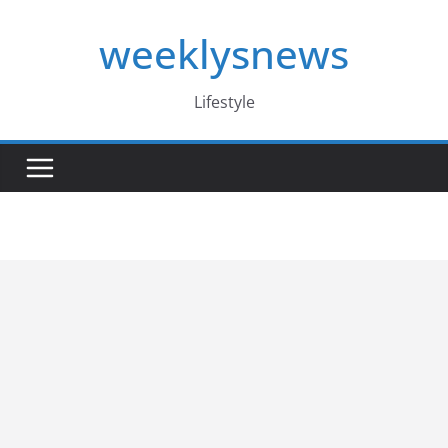
Skip
weeklysnews
to
content
Lifestyle