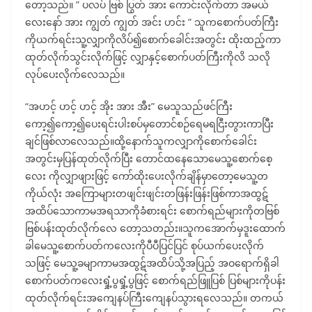
တော့သည်။ ” ပလပ် ဗြစ် ပြွတ် အား ကောင်းလိုက်တာ အမယ်
လေးနော် အား ကျွတ် ကျွတ် အင်း ဟင်း ” သူကစောက်ပတ်ကြီး
ကိုယက်ရင်းသူ့လျှာကိုလိပ်၍စောက်ခေါင်းအတွင်း ထိုးထည့်ကာ
ထုတ်လိုက်သွင်းလိုက်ဖြင့် လျှာနှင့်စောက်ပတ်ကြီးကိုလိ သလို
လုပ်ပေးလိုက်လေသည်။
“အဟင့် ဟင့် ဟင့် အိုး အား အီး” မေသူသည်ဖင်ကြီး
ကော့၍ကော့၍ပေးရင်းပါးစပ်မှတောင်စဉ်ရေမရငြီးတွားကာပြီး
ချင်ဖြစ်လာလေသည်။ထို့နောက်သူကလျှာကိုစောက်ခေါင်း
အတွင်းမှပြန်ထုတ်လိုက်ပြီး တောင်ထနေသောမေသူ့စောက်စေ့
လေး ကိုလျှာဖျားဖြင့် ကော်ထိုးပေးလိုက်ချိန်မှာတော့မေသူ့တ
ကိုယ်လုံး အကြောများတဖျင်းဖျင်းတဖြန်းဖြန်းဖြစ်ကာအထွဋ်
အထိပ်သောကာမအရသာကိုခံစားရင်း စောက်ရည်များကိုတဗြစ်
ဗြစ်ပန်းထုတ်လိုက်လေ တော့သတည်း။သူကအောက်မှဒူးထောက်
ခါမေသူ့စောက်ပတ်ကလေးကိုပီပီပြင်ပြင် စုပ်ယက်ပေးလိုက်
သဖြင့် မေသူ့ခမျာကာမအထွဋ်အထိပ်သို့အပြည့် အဝရောက်ရှိခါ
စောက်ပတ်ကလေးရှုံ့ပွရှုံ့ပွဖြင့် စောက်ရည်ဖြူပြစ် ပြစ်များကိုပန်း
ထုတ်လိုက်ရင်းအကျေနပ်ကြီးကျေနပ်သွားရလေသည်။ တကယ်