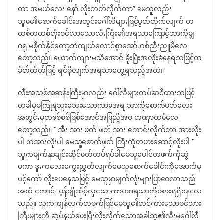
တာ အမယ်လေး နော် လိုးတတ်လိုက်တာ” မေသူလည်း
သူမ၏စောက်ခေါင်းအတွင်းဂေါ်လီများဖြင့်ပွတ်တိုက်လျက် တ
ထစ်တထစ်တိုးဝင်လာသောလီးကြီး၏အရသာကြောင့်ဘာကိုမျှ
ဂရု မစိုက်နိုင်တော့ဘဲကျယ်လောင်စွာအော်ဟစ်ညီးညူမိလေ
တော့သည်။ ယောက်ကျားမသိအောင် ခိုးပြီးအလိုးခံနေရသဖြင့်တ
ခိတ်ထိတ်ဖြင့် ရင်ဖိုလျက်အရသာတွေ့ရသည့်အထဲ။
လီးအသစ်အဆန်းကြီးမှာလည်း ဂေါ်လီများတပ်ဆငိထားသဖြင့်
တခါမှမကြုံရဘူးသေးသောကာမအရ သာကိုစောက်ပတ်လေး
အတွင်းမှတစစ်စစ်ဖြစ်အောင်အပြညိ့အဝ တဏှာထမိလေ
တော့သည်။ ” အီး အား ဖတ် ဖတ် အား ကောင်းလိုက်တာ အားလိုး
ပါ တအားလိုးပါ မေသူ့စောက်ဖုတ် ကြီးကိုတပားဆောင့်လိုးပါ ”
သူကမျက်နှာချင်းဆိုင်မတ်တပ်ရပ်ခါမေသူ့ပေါင်တဖက်ကိုဆွဲ
မကာ ဒူးကလေးကွေးညွှတ်လျက်မေသူစောက်ခေါင်းကိုအောက်မှ
ပင့်ကော် လိုးပေနေသဖြင့် မေသူမှာမျက်လုံးများပြာဝေလာသည်
အထိ ကောင်း မွန်ချိုဆိမ့်လှသောကာမအရသာကိုခံစားရရှိနေလေ
သည်။ သူကကျန်လက်တဖက်ဖြင့်မေသူ၏တင်ကားသောဖင်သား
ကြီးများကို ဆုပ်နယ်ပေးပြီးလိုးလိုက်သောအခါသူ၏လီးမှဂေါ်လီ