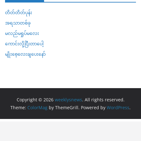
တိတ်တိတ်ပုန်း
အရသာတစ်ခု
မလည်မရှုပ်မလေး
ကောင်းလို့ငြီးတာပေါ့
မျိုးစေ့လေးချပေးနော်
Copyright © 2026
weeklysnews
. All rights reserved.
Theme:
ColorMag
by ThemeGrill. Powered by
WordPress
.