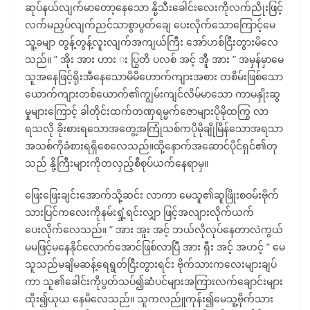
ဆုပ်နယ်လျက်မာတော့နေသော နို့သီးခေါင်းလေးကိုလက်ညိုးဖြင့်
လက်မညှပ်လျက်ညင်သာစွာပွတ်ချေ ပေးလိုက်သောကြောင့်မေ
သူ့ခမျာ တွန့်တွန့်လူးလျက်အကျယ်ကြီး အော်ဟစ်ငြီးတွားမိလေ
သည်။ ” အိုး အား ဟား း ပြွတိ ပလစ် အင့် အီူ အား ” အမှန်မှာမေ
သူအနေဖြင့်ရိုးအီနေသောမိမိဟောက်ကျားအစား တစိမ်းဖြစ်သော
ယောက်ကျားတစ်ယောက်၏ကျွမ်းကျင်လိမ်မာသော ကာမနှိုးဆွ
မှုများကြောင့် ခါတိုင်းထက်တဏှရမ္မက်ဇောများပိုမိုထကြွ လာ
ရသလို ခိုးစားရသောအတွေ့အကြုံသစ်ကပိုမိုချိုမြိန်သောအရသာ
အသစ်ကိုခံစားရရှိစေလေသည်။ထို့နောက်အဆောင်ပိုင်ရှင်၏တု
သည် နို့ကြီးများကိုတလှည့်စီစုပ်ယက်နေရာမှ။
ဖြေးဖြေးချင်းအောက်သို့ဆင်း လာကာ မေသူ၏ဆူဖြိုးစဝမ်းဗိုက်
သားပြင်ကလေးကိုနမ်းရှုံ့ရင်းလျှာ ဖြင့်အလျားလိုက်ယက်
ပေးလိုက်လေသည်။ ” အား အူး အင့် ဘယ်လိုလုပ်နေတာလဲကွယ်
မမဖြင့်မနေနိုင်လောက်အောင်ဖြစ်လာပြီ အား ရှီး အင့် အဟင့် ” မေ
သူသည်မချိမဆန့်ရေရွတ်ငြီးတွားရင်း ဗိုက်သားကလေးများချပ်
ကာ သူ၏ခေါင်းကိုပွတ်သပ်၍ဆံပင်များအကြားလက်ချောင်းများ
ထိုး၍ယုယ နေမိလေသည်။ သူကလည်ူကုန်း၍မေသူ့ဗိုက်သား