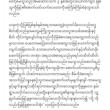
တော့မေသူသည်အိမ်ထောင်သက် ၃ နှစ်အတွင်းယောက်ကျား ဖြစ်
သူကိုမြင့်၏စောက်ပတ်ယက်ပေးတာကိုအကြိမ်ကြိမ်ခံခဲ့ဘူးသော်
လည်း။
ယခုကဲ့သို့ပြစ်ပြစ်နှစ်နှစ်အရသာမတွေ့ခဲ့ဟုထင်မိလေသည်။လူ့
စိတ်ဆိုသည်မှာမတွေ့မကြုံဘူးသေးသောလူအသစ်အဆနိးနှင့်
စိတ် တိုင်းကျပျော်ပါးရသည်ကိုပိုမိုခံစားအရသာတွေ့တတ်သည်
မှာသဘာဝ ပေလောမပြောတတ်ပေ။အထူးသဖြင့်ယောက်ကျားရှိ
လျက်အခြားတပါး သောယောက်ကျားတယောက်နှင့်တိတ်တခိုး
ဖောက်ပြားကာ တဏှာ အရသာခံစားရသည်မှာရင်တထိတ်ထိတ်
ဖြင့်ပိုမိုချိုမြိနိလှသည်ဟုထင်မိလေသည်။ မေသူသည်စောက်ရည်
များပန်းထုတ်လိုက်ပြီးနံရံကိုကျောမှီကာ စောက်ပတ်ကလေးပွစိပွ
စိဖြစ်လျက် ပါးစပ်ကလေးဟကာကာမစည်း စိမ်ကိုခံစားရင်း
အသက်ပြင်းရှုနေစဉ်သူကမေသူ့စောက်ပတ်မှမျက်နှာခွါ ကာမေသူ
နှင့်မျက်နှာချင်းဆိုင်ရပ်ကာမေသူ့ပါးကလေးများကိုဖွဖွလေး နမ်း
ရှုံ့ပေးလိုက်လေသည်။ထို့နောက်မေသူ၏နားရွက်ကလေးကို သူ့
နှုတ်ခမ်းဖြင့်ဖွဖွကလေးဖိညှပ်ပေးလိုက်ရင်းနာနားကပ်၍ “ကို့ ကို
လည်းပြန်ပြုစုပေးပါအုံး” ဟုပြောလိုက်လေသည်။