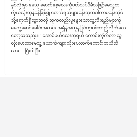
နှစ်လုံးမှာ မေသူ စောက်စေ့လေးကိုပွတ်သပ်ဖိမိသဖြင့်မေသူ့တ
ကိုယ်လုံးတုန်ခနဲဖြစ်၍ စောက်ရည်များပန်းထုတ်ခါကာမပန်းတိုင်
သို့ရောက်ရှိသွာသလို သူကလည်းပူနွေးသောသူ့လီးရည်များကို
မေသူ့စောင်ခေါင်းအတွင်း အရှိန်အဟုန်ပြင်းစွာပန်းထည့်လိုက်လေ
တော့သတည်း။ ” အောင်မယ်လေးသူရယ် ကောင်းလိုက်တာ သူ
လိုးပေးတာမေသူ့ ယောက်ကျားလိုးပေးထက်ကောင်းတယိသိ
လား…..ပြီးပါပြီ။