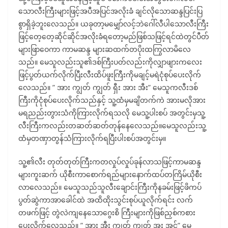
သောလီးကြီးများဖြင့်အပီအပြင်အလိုးခံ ချင်လိုသောဆန္ဒပြင်းပြ
စွာရှိခဲ့ဘူးလေသည်။ ယခုတာ့မမျှော်လင့်ဘဲဂေါ်လီပါသောလီးကြီး
ဖြင့်တေ့တေ့ဆိုင်ဆိုင်အလိုးခံရတော့မည်ဖြစ်သဖြင့်ရင်ထဲတွင်ပီတ်
များဖြာဝေကာ ကာမဆန္ဒ များဆထက်တပိုးထကြွလာမိလေ
သည်။ မေသူလည်းသူ၏ဒစ်ကြီးပတ်လည်းကိုလျှာဖျားကလေး
ဖြင့်ပွတ်ယက်လိုက်ပြီးလီးထိပ်ဖူးကြီးကိုမချင့်မရဲငုံစုပ်ပေးလိုက်
လေသည်။ ” အား ကျွတ် ကျွတ် ရှီး အား အီး” မေသူကလီးဒစ်
ကြီးကိုငုံစုပ်ပေးလိုက်သည်နှင့် သူ့ထံမှမချိတက်ကဲ အားမလိုအား
မရညည်းတွားသံကိုကြားလိုက်ရသလို မေသူ့ပါးစပ် အတွင်းမှသူ့
လီးကြီးကလည်းတဆတ်ဆတ်တုန်နေလေသည်။မေသူလည်းသူ့
ထံမှတဏှာတွန်သံကြားလိုက်ရပြီးပါးစပ်အတွင်းမှ။
သူ့၏လီး တုတ်တုတ်ကြီးကတလှုပ်လှုပ်ခုန်လာသဖြင့်ကာမဆန္ဒ
များကူးဆက် ယိုစီးကာစောက်ရည်များနောက်ထပ်တကြိမ်ယိုစီး
လာလေသည်။ မေသူသည်သူလီးချောင်းကြီးကိုနခမ်းဖြင့်ဖိကပ်
ပွတ်ဆွဲကာအာခေါင်ထဲ အထိထိုးသွင်းစုပ်ယူလိုက်ရင်း လက်
တဖက်ဖြင့် တွဲလဲကျနေသောဂွေးစိ ကြီးများကိုဖြစ်ညှစ်ကစား
ပေးလိုက်လေသည်။ ” အား အီး ကျွတ် ကျွတ် အူး အင့်” မေ