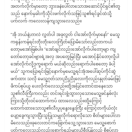
အတက်လိုက်မှာတော့ ဘွားခနဲပေါ်လာသောအဆောင်ပိုင်ရှင်၏တူ
သည် နောက်မှခါးကိုသိုင်းဖက်လိုက်သဖြင့်သူ၏ရင်ခွင်ထဲသို့
ပက်လက် ကလေးလန်ကျသွားလေသည်။
“အို ဘယ်နဲ့ဟာလဲ လွှတ်ပါ အခုလွှတ် ငါအော်လိုက်မှာနော်” မေသူ
ကရုန်းကန်ရင်းတိုးတိုးလေးကြိတ်ပြောမိသော်လည်းတကယ်
တော့မအော်ဖြစ်ပါ။ “အော်ချင်လည်းအော်လိုက်ပါတော့ဗျာ ကျ
တော်တော့ခင်ဗျားရဲ့အလှ အပတွေမြင်ပြီး မအောင့်နိုင်တော့လို့ပါ
အော်လိုက်လို့ဒုက္ခရောက် မယ်ဆိုလည်းရောက်ပါစေတော့ ခံပါ့
မယ်” သူကပြောရင်းဖြင့်နောက်မှမေသူ့ရင်အုံအပေါ်ဆုပ်ကိုင်ဆွဲ
ဖက်ထား သလို မေသူ့ဂုတ်သားညိုညိုလေးကိုလည်းနှုတ်ခမ်းဖြင့်
ဖိကပ်စုပ်ယူ ပေးလိုက်လေသည်။ထို့အပြင်တောင်ထနေသော
သူ၏လီးကြီးကလည်း တင်းရင်းဖွံ့ထွားလှသောမေသူ့ဖင်နှစ်လုံး
ကြားသို့တိုးဝင်ထောက်ကပ် ထားလေသည်။ထို့ကြောင့်
ထောက်ထားသောသူ၏လီးပူပုနွေးနွေးကြီး ကြောင့်တကိုယ်လုံး
ပျော့ခွေကျသွားပြီးသူပြုသမျှလိုက်ရောလိုသော စိတ်များပေါ်လာ
မိလေသည်။ခုလေးတင်ကခြောက်သွေ့သွားသော မေသူ့စောက်
ပတ်ကလေးသည်လည်းစောက်ရည်များယိုစီးပြန်လည် စိုစွပ်လာ