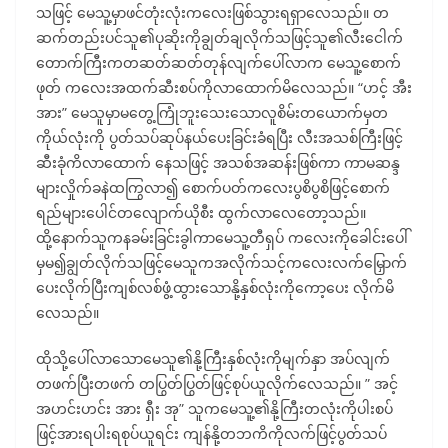
သဖြင့် မေသူ့မှာဖင်တုံးလုံးကလေးဖြစ်သွားရရှာလေသည်။ တ
ဆက်တည်းပင်သူ၏ပုဆိုးကိုချွတ်ချလိုက်သဖြင့်သူ၏လီးငေါက်
တောက်ကြီးကတဆတ်ဆတ်တုန်လျက်ပေါ်လာက မေသူ့စောက်
ဖုတ် ကလေးအထက်ဆီးစပ်ကိုလာထောက်မိလေသည်။ “ဟင့် အီး
အား” မေသူမှာမတွေ့ကြုံဘူးသေးသောလူစိမ်းတယောက်မှတ
ကိုယ်လုံးကို ပွတ်သပ်ဆုပ်နယ်ပေးခြင်းခံရပြီး လီးအသစ်ကြီးဖြင့်
ဆီးခုံကိလာထောက် နေသဖြင့် အသစ်အဆန်းဖြစ်ကာ ကာမဆန္ဒ
များလှိုက်ခနဲထကြွလာ၍ စောက်ပတ်ကလေးပွစိပွစိဖြင့်စောက်
ရည်များပေါင်တလျောက်ယိုစီး ထွက်လာလေတော့သည်။
ထို့နောက်သူကနခမ်းခြင်းခွါကာမေသူ့တီရှပ် ကလေးကိုခေါင်းပေါ်
မှမ၍ချွတ်လိုက်သဖြင့်မေသူကအလိုက်သင့်ကလေးလက်မြှောက်
ပေးလိုက်ပြီးကျစ်လစ်ဖွံ့ထွားသောနို့နှစ်လုံးကိုကော့ပေး လိုက်မိ
လေသည်။
ထိုသို့ပေါ်လာသောမေသူ၏နို့ကြီးနှစ်လုံးကိုမျက်နှာ အပ်လျက်
တဖက်ပြီးတဖက် တပြွတ်ပြွတ်ဖြင့်စုပ်ယူလိုက်လေသည်။ ” အင့်
အဟင်းဟင်း အား ရှီး အု” သူကမေသူ့၏နို့ကြီးတလုံးကိုပါးစပ်
ဖြင့်အားရပါးရစုပ်ယူရင်း ကျန်နို့တဘကိကိုလက်ဖြင့်ပွတ်သပ်