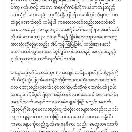
တော့ မည်ဟုစဉ်းစားကာ ထရပ်၍ထမိန်ကိုကမန်းကတန်းလှည့်
ဝတ်လိုက် လေသည်။ ညအိပ်ချိန်ဖြစ်၍ အပေါ်တွင်တီရှပ်တထပ်
ထဲနှင့်အောက်တွင် ထမိန်ပါးကလေးတထပ်တည်းသာဝတ်ဆင်
ထားလေသည်။ မေသူလှေကားအတိုင်းအိမ်သာရှိရာအောက်ထပ်
သို့ဆင်းလာတော့ ည ၁၁ နာရီခန့်ရှိပြီဖြစ်လေသည်။အဆောင်သူ
အားလုံးလိုလိုမှာလည်း အိပ်ကုန်ကြပြီဖြစ်ပါသည်။အဆောင်
အောက်ထပ်တွင်အဆောင်ပိုင်ရှင် လင်မယားနှင့် အတူမေသူနှင့်
ရွယ်တူ တူတယောက်နေထိုင်ပါသည်။
မေသူသည်အိမ်သာထဲသို့ရောက်လျင် ထမိန်ရောတီရှပ်ပါချွတ်၍
ကိုယ်တုံးလုံးဖြင့်အိမ်သာနံရံကိုမှီကာပထမဆုံးအသာအယာပွတ်
လေ တော့သည်။စောက်စေ့လေးကိုပွတ်လိုက် စောက်ပတ်နခမ်း
သားများ ကိုဖိပွတ်၍ရာဂအရှိန်တက်လာသောအခါစောက်ခေါင်း
အတွင်းလက် ချောင်းကလေးနှစ်ချောင်းဖြင့်အသွင်းအထုတ်
ပြုလုပ်၍ဖီးယူနေလေသည်။မျက်လုံးလေးများကလည်းမှေးစင်း
လျက်ကျန်လက်တဘက်ဖြင့် တင်းမာတောင်ထနေသောနို့သီး
ကလေးများကိုလည်းပွတ်ချေနေမိလေ သည်။ မေသူတယောက်
တော်တော်လေးအရှိန်ရလာသော်လည်းလီးအစစ်နှင့်အလိုးခံတာ