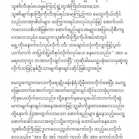
သူ၏လီးစုပ်ပေးမှုကြောင့်ရှုံ့တွအံကြိတ်ထားသော
သူ၏မျက်နှာကြီးကိုလီးစုပ်ရင်းမော့ကြည့်ကာ မေသူကိုယ်တိုင်
လည်းတဏှာစိတ်များ ထကြွကာရင်တလှပ်လှပ်ဖြင့် စောက်ပတ်
ကလေးဟစိဟစိဖြစ်ကာ စောက်ရည်များအမျုားအပြားယိုစီးကျ
လာလေသည်။ မေသူကသူ၏လီးကြီးကိုပါးစပ်ထဲတွင်
ရှေ့တိုးနောက်ငင်လုပ်လိုက် လီး တချောင်းလုံးကိုလျှာဖြင့်ပွတ်
ယက်လက် တပြွတ်ပြွတိစုပ်လိုက်လုပ်ပေး နေလေသည်။ ” အား မ
မရတော့ဘူး တအားလိုးချင်လာပြီ” ဟုဆိုခါမေသူ့ပခုံးလေးမှဆွဲထူ
လိုက်သဖြင့်နှစ်ဦးသာမျက်နှာချင်းဆိုင်ဖြစ်သွားစဉ်။
မေသူကျောကလေးကိုရေချိုးခန်းနံရံသို့မှီထားလိုက်စေပြီး မေသူ့
ခြေထောက်အောက်တွင်အဝတ်လျှော်လျင်ထိုင်သောခုံပုကလေး
ကိုခုပေးလိုက်လေသည်။ ထို့နောက်မှမေသူပေါင်တဘက်ကိုဆွဲ
မကာမျက်နှာချင်းအနေအထားဖြင့်သူ့ခါးကိုခွထားစေလေသည်။
ထို့နောက် ပြဲအာထွက်လာသော စောက်ရည်များရွှဲနေသည့်မေသူ့
စောက်ခေါင်းလေးအတွင်းသို့ကော့လန် ထောင်မတ်နေသော
သူ၏လီးကြီးဖြင့်ဒူးကလေးညွှတ်ကာကော်လိုး ထည့်ပေးလိုက်
လေသည်။ “အား ရှီး အင့် ကျွတ် ကျွတ် အီး အား ကောင်းလိုက်