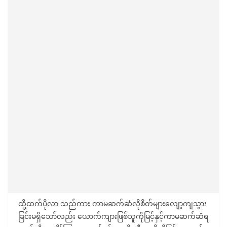
ထို့ထက်ပိုလာ သည်ကား ကာမဆက်ဆံလိုစိတ်များလျော့ကျသွား
ခြင်းမရှိသော်လည်း ယောက်ကျားဖြစ်သူကိုမြင့်နှင့်ကာမဆက်ဆံရ