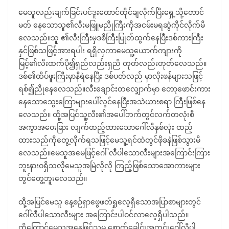
မေသူလည်းချက်ခြင်းပင်ဒူးထောင်ထိုင်ချလိုက်ပြီးရှေ့သို့တောင်
မတ် နေသောသူ၏လီးမဖြူမညိုကြီးကိုအငမ်းမရဆွဲကိုင်လိုက်မိ
လေသည်။သူ ၏လီးကြီးမှဒစိကြီးပြုတ်ထွက်နေပြီးဒစ်ကားကြီး
နှင်ဖြစ်သဖြင့်အားရပါး ရရှိလှကာမေသူ့ယောက်ကျားကို
မြင့်၏လီးထက်ပို၍ရှည်လည်းရှညိ တုတ်လည်းတုတ်လေသည်။
ဒစ်၏ထိပ်ဖူးကြီးမှာနီရဲနေပြီး ဒစ်ပတ်လည် မှာလိုးဖန်များသဖြင့်
ရစ်၍ညိုနေလေသည်။လီးချောင်းတလျှောက်မှာ တော့ဖောင်းကား
နေသောသွေးကြောများပေါ်လွင်နေပြီးအသဲယားစရာ ကြီးဖြစ်နေ
လေသည်။ ထို့အပြင်သူ့လီး၏အပေါ်ဘက်တွင်လက်တလုံးစီ
အကွာအဝေးခြား လျက်ထည့်ထားသောဂေါ်လီနှစ်လုံး ထည့်
ထားသည်ကိုတွေ့လိုက်ရသဖြင့်မေသူ့ရင်ထဲတွင်ဖိုခနဲဖြစ်သွားမိ
လေသည်။မေသူအမေဖြင့်ဂေါ် လီပါသောလီးများအကြောင်းကြား
ဘူးနားဝရှိသလိုမေသူအမြဲလိုလို ကြည့်ဖြစ်သောအောကားများ
တွင်တွေ့ဘူးလေသည်။
ထို့အပြင်မေသူ နေ့စဉ်ရှာဖွေဖတ်ရှုလေ့ရှိသောအပြာစာများတွင်
ဂေါ်လီပါသောလီးများ အကြောင်းပါဝင်လာလေ့ရှိပါသည်။
ထို့ကြောင့်မေသူအနေဖြင့်သူမ စောက်ခေါင်းအတွင်းဂေါ်လီပါ