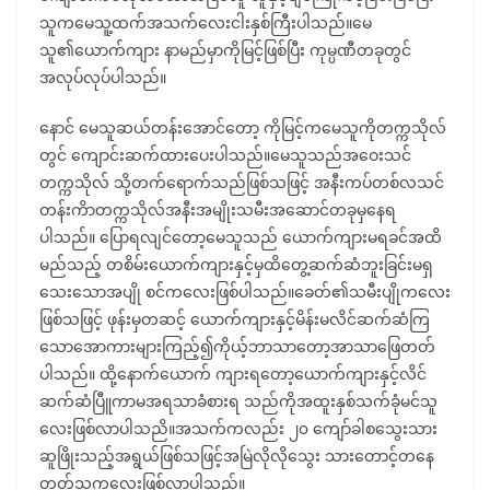
သူကမေသူ့ထက်အသက်လေးငါးနှစ်ကြီးပါသည်။မေ
သူ၏ယောက်ကျား နာမည်မှာကိုမြင့်ဖြစ်ပြီး ကုမ္ပဏီတခုတွင်
အလုပ်လုပ်ပါသည်။
နောင် မေသူဆယ်တန်းအောင်တော့ ကိုမြင့်ကမေသူကိုတက္ကသိုလ်
တွင် ကျောင်းဆက်ထားပေးပါသည်။မေသူသည်အဝေးသင်
တက္ကသိုလ် သို့တက်ရောက်သည်ဖြစ်သဖြင့် အနီးကပ်တစ်လသင်
တန်းကိာတက္ကသိုလ်အနီးအမျိုးသမီးအဆောင်တခုမှနေရ
ပါသည်။ ပြောရလျင်တော့မေသူသည် ယောက်ကျားမရခင်အထိ
မည်သည့် တစိမ်းယောက်ကျားနှင့်မှထိတွေ့ဆက်ဆံဘူးခြင်းမရှ
သေးသောအပျို စင်ကလေးဖြစ်ပါသည်။ခေတ်၏သမီးပျိုကလေး
ဖြစ်သဖြင့် ဖုန်းမှတဆင့် ယောက်ကျားနှင့်မိန်းမလိင်ဆက်ဆံကြ
သောအောကားများကြည့်၍ကိုယ့်ဘာသာတော့အာသာဖြေတတ်
ပါသည်။ ထို့နောက်ယောက် ကျားရတော့ယောက်ကျားနှင့်လိင်
ဆက်ဆံပြီူကာမအရသာခံစားရ သည်ကိုအထူးနှစ်သက်ခုံမင်သူ
လေးဖြစ်လာပါသညိ။အသက်ကလည်း ၂၀ ကျော်ခါစသွေးသား
ဆူဖြိုးသည့်အရွယ်ဖြစ်သဖြင့်အမြဲလိုလိုသွေး သားတောင့်တနေ
တတ်သူကလေးဖြစ်လာပါသည်။