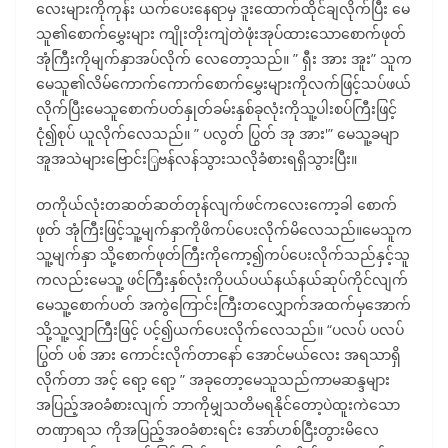
လေးများကိုကုန်း ယက်ပေးနေရာမှ ဒူးထောက်ထိုင်ချလိုက်ပြီး မေ
သူ၏စောက်မွှေးများ ကျိုးတိုးကျဲတဲဖုံးအုပ်ထားသောစောက်ဖုတ်
အုံကြီးကိုမျက်နှာအပ်လိုက် လေတော့သည်။ ” ရှီး အား အူး” သူက
မေသူ၏လိမ်ကောက်ကောက်စောက်မွှေးများကိုလက်ဖြင့်သပ်ဖယ်
လိုက်ပြီးမေသူစောက်ပတ်နှုတ်ခမ်းနှစ်ခုလုံးကိုသူ့ပါးစပ်ကြီးဖြင့်
ငုံ၍စုပ် ယူလိုက်လေသည်။ ” ပလွတ် ပြွတ် အု အား'” မေသူ့ခမျာ
အူအသဲများဗြောင်းြှဗန်လန်သွားသလိုခံစားရရှိသွားပြီး။
တကိုယ်လုံးတဆတ်ဆတ်တုန်လျက်ဖင်ကလေးကော့ခါ စောက်
ဖုတ် အုံကြီးဖြင့်သူ့မျက်နှာကိုဖိကပ်ပေးလိုက်မိလေသည်။မေသူက
သူ့မျက်နှာ သို့စောက်ဖုတ်ကြီးကိုကော့၍ကပ်ပေးလိုက်သည်နှင့်သူ
ကလည်းမေသူ့ ဖင်ကြီးနှစ်လုံးကိုပယ်ပယ်နယ်နယ်ဆုပ်ကိုင်လျက်
မေသူ့စောက်ပတ် အကွဲကြောင်းကြီးတလျှောက်အထက်မှအောက်
သို့သူ့လျှာကြီးဖြင့် ပင့်၍ယက်ပေးလိုက်လေသည်။ “ပလပ် ပလပ်
ပြွတ် ပစ် အား ကောင်းလိုက်တာနော် အောင်မယ်လေး အရသာရှိ
လိုက်တာ အင့် ရော့ ရော့ ” အခုတော့မေသူသည်ကာမဆန္ဒများ
အပြည့်အဝခံစားလျက် ဘာကိုမျှသတိမရနိုင်တော့ပဲထူးကဲသော
တဏှာရသ ကိုအပြည့်အဝခံစားရင်း အော်ဟစ်ငြီးတွားမိလေ