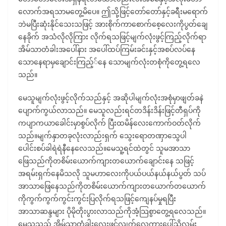
လောက်အရသာမတွေ့မိပေ။ ဤသို့ဖြင့်တော်တော်နှင့်ခရီးမရောက်
ဘဲမပြီးဆုံးနိုင်သေးသဖြင့် အားစိုက်ကာစောက်စေ့လေးကိုပွတ်ချေ
နေခိုက် အသံလိုလိုကြား လိုက်ရသဖြင့်မျက်လုံးဖွင့်ကြည့်လိုက်ရာ
အိမ်သာတံခါးအပေါ်နား အပေါ်ထပ်ကြမ်းခင်းနှင့်အစပ်လပ်နေ
သောနေရာမှချောင်းကြည့််နေ သောမျက်လုံးတစုံကိုတွေ့ရလေ
သည်။
မေသူမျက်လုံးဖွင့်လိုက်သည်နှင့် အဆိုပါမျက်လုံးအစုံမှာဖျတ်ခနဲ
ပျောက်ကွယ်လာသည်။ မေသူလည်းရင်တဒိန်းဒိန်းဖြင့်တီရှပ်ကို
ကပျာကယာခေါင်းမှာစွပ်လိုက် ပြီးထမိန်လေးကောက်ဝတ်လိုက်
သည်။မျက်နှာတခုလုံးလာည်းရှက် သွေးရောတဏှာသွေပါ
ပေါင်းစပ်ခါရဲရဲနီနေလေသည်။မေသူ့ရင်ထဲတွင် သူမအာသာ
ဖြေသည်ကိုတစိမ်းယောက်ကျားတယောက်ချောင်းနေ သဖြင့်
အရမ်းရှက်နေမိသလို သူမဟာလေးကိုပယ်ပယ်နယ်နယ်ပွတ် သပ်
အာသာဖြေနေသည်ကိုတစိမ်းယောက်ကျားတယောက်တယောက်
ကိုကွက်ကွက်ကွင်းကွင်းပြလိုက်ရသဖြင့်ကျေနပ်မှုရပြီး
အာသာဆန္ဒများ ပိုမိုတိုးပွားလာသည်ကိုအံ့သြစွာတွေ့ရလေသည်။
မေသူသည် အိမ်သာတံခါးလေးဖွင့်လျက်လှေကားပေါ်သို့လှမ်း