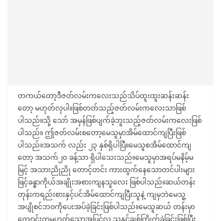
တကယ်တော့ဒီဇတ်လမ်းကလေးသည်သိပ်ထူးထူးဆန်းဆန်း
တော့ မဟုတ်လှပါ။ဖြစ်တတ်သည့်ဇတ်လမ်းကလေးသာဖြစ်
ပါသည်။သို့ သော် အမှန်ဖြစ်ပျက်ခဲ့ဘူးသည့်ဇတ်လမ်းကလေးဖြစ်
ပါသည်။ ဤဇတ်လမ်းစတော့မေသူမှာအိမ်ထောင်ကျပြီးဖြစ်
ပါသည်။အသက် လည်း ၂၃ နှစ်ရှိပါပြီ။မေသူစအိမ်ထောင်ကျ
တော့ အသက်၂၀ ခန့်သာ ရှိပါသေးသည်။မေသူမှာအရပ်မနိမ့်မ
မြင့် အသားညိုညို တောင့်တင်း ကားထွက်နေသောတင်ပါးများ
ဖြင့်ခန္ဓာကိုယ်အချိုးအစားကျနသူလေး ဖြစ်ပါသည်။ဆယ်တန်း
တုန်းကရည်းစားနှင့်ပင်အိမ်ထောင်ကျပြီးသူနဲ့ ကျမှဘဲမေသူ့
အပျိုစင်ဘဝကိုပေးအပ်ခဲ့ခြင်းဖြစ်ပါသည်။မေသူဆယ် တန်းမှာ
ကျောင်းကမဟုတ်သောအပြင်လူ သူနှင့်ချစ်ကြိုက်ခဲ့ခြင်းဖြစ်ပြီး