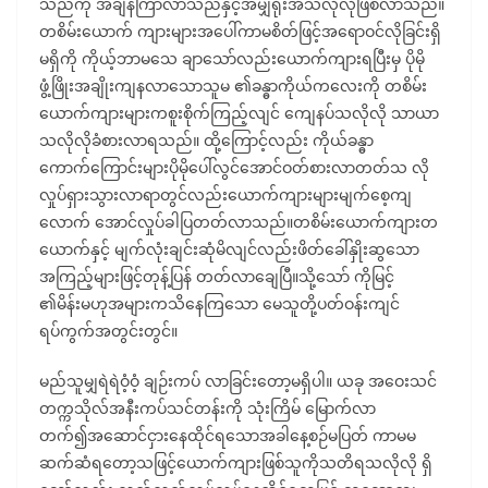
သည်ကို အချိန်ကြာလာသည်နှင့်အမျှရိုးအီသလိုလိုဖြစ်လာသည်။
တစိမ်းယောက် ကျားများအပေါ်ကာမစိတ်ဖြင့်အရောဝင်လိုခြင်းရှိ
မရှိကို ကိုယ့်ဘာမသေ ချာသော်လည်းယောက်ကျားရပြီးမှ ပိုမို
ဖွံ့ဖြိုးအချိုးကျနလာသောသူမ ၏ခန္ဓာကိုယ်ကလေးကို တစိမ်း
ယောက်ကျားများကစူးစိုက်ကြည့်လျင် ကျေနပ်သလိုလို သာယာ
သလိုလိုခံစားလာရသည်။ ထို့ကြောင့်လည်း ကိုယ်ခန္ဓာ
ကောက်ကြောင်းများပိုမိုပေါ်လွင်အောင်ဝတ်စားလာတတ်သ လို
လှုပ်ရှားသွားလာရာတွင်လည်းယောက်ကျားများမျက်စေ့ကျ
လောက် အောင်လှုပ်ခါပြတတ်လာသည်။တစိမ်းယောက်ကျားတ
ယောက်နှင့် မျက်လုံးချင်းဆုံမိလျင်လည်းဖိတ်ခေါ်နှိုးဆွသော
အကြည့်များဖြင့်တုန့်ပြန် တတ်လာချေပြီ။သို့သော် ကိုမြင့်
၏မိန်းမဟုအများကသိနေကြသော မေသူတို့ပတ်ဝန်းကျင်
ရပ်ကွက်အတွင်းတွင်။
မည်သူမျှရဲရဲဝံ့ဝံ့ ချဉ်းကပ် လာခြင်းတော့မရှိပါ။ ယခု အဝေးသင်
တက္ကသိုလ်အနီးကပ်သင်တန်းကို သုံးကြိမ် မြောက်လာ
တက်၍အဆောင်ငှားနေထိုင်ရသောအခါနေ့စဉ်မပြတ် ကာမမ
ဆက်ဆံရတော့သဖြင့်ယောက်ကျားဖြစ်သူကိုသတိရသလိုလို ရှိ