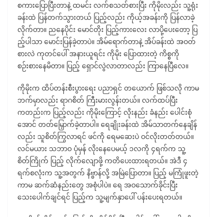
စကားပြောပြီးတာနဲ့ ထမင်း လက်စသတ်စားပြီး ကိုမိုးလည်း သူ့ရုံး
ခန်းထဲ ပြန်တက်သွားတယ် ပြည့်လည်း ကိုယ့်အခန်းကို ပြန်လာခဲ့
လိုက်တာ။ ညနေပိုင်း မောင်တိုး ပြည့်ကားလေး လာပို့ပေးတော့ ပြ
ည့်ပါသာ မောင်းပြန်ခဲ့တာပဲ။ အိမ်ရောက်တာနဲ့ အိပ်ခန်းထဲ အဝတ်
စားလဲ ကုတင်ပေါ် အနားယူရင်း ကိုမိုး ပြောထားတဲ့ ကိစ္စကို
စဉ်းစားနေမိတာ။ ပြည့် ရှောင်လွဲလာတာလည်း ကြာနေပြီလေ။
ကိုမိုးက ထိပ်တန်းစီးပွားရေး ပညာရှင် တယောက် ဖြစ်သလို ကာမ
ဘက်မှာလည်း ရာဂစိတ် ကြီးမားလွန်းတယ်။ လက်ထပ်ပြီး
ကတည်းက ပြည့်လည်း ကိုမိုးကြောင့် လိုးနည်း ခံနည်း ပေါင်းစုံ
အောင် တတ်မြှောက်ခဲ့တာပါ။ ရေချိုးခန်းထဲ အိမ်သာတက်နေချိန်
လည်း သူစိတ်ကြွလာရင် ဖင်ကို ရေမဆေးပဲ ဝင်လိုးတတ်တယ်။
လင်မယား သဘာဝ ပုံမှန် လိုးနေပေမယ့် ၁လကို ၄ရက်က သူ့
စိတ်ကြိုက် ပြည့် လိုက်လျောဖို့ ကတိပေးထားရတယ်။ အဲဒီ ၄
ရက်စလုံးက သူ့အတွက် နိဗ္ဗာန်လို့ အမြဲပြောတာ။ ပြည့် မကြုံဖူးတဲ့
ကာမ ဆက်ဆံနည်းတွေ အစုံပါပဲ။ ရေ အဝသောက်ခိုင်းပြီး
သေးပေါက်ချင်ရင် ပြည့်က သူ့မျက်နှာပေါ် ပန်းပေးရတယ်။