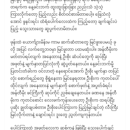
တရက်က နေ့ခင်းဘက် ထူးထူးခြားခြား ညည်းသံ သဲ့သဲ့
ကြားလိုက်တော့ ပြည့်လည်း စိတ်ဝင်စားမိတာပေါ့။ ခြေသံလုံ
အောင် ဖွနင်းရင်း ထံရံပေါက်လေးထဲက ကြည့်တော့ ချက်ချင်းပဲ
ပြည့် သွေးသားတွေ ဆူပွက်လာမိတယ်။
ဖုန်းထဲ ယောင်္ကျားမိန်းမ ကာမ ဆက်ဆံတာတွေ မြင်ဖူးပေမယ့် ခု
လို အပြင် လက်တွေ့ဘဝမှာ မြင်ဖူးတာ ပထမဆုံးပါ။ အန်တီမိုးက
မတ်တပ်ရပ်လျက် အနေထားနဲ့ ဦးစိုး ဆံပင်တွေကို ဆုပ်ပြီး
အဖုတ်နဲ့ မျက်နှာတပြင်လုံးကို ဆွဲပွတ်နေတယ်။ နေ့ခင်းဘက်မို့
ပြတင်းတံခါးက ဝင်လာတဲ့ နေရောင်အောက် ဦးစိုး မျက်နှာ တပြင်
လုံး စောက်ရည်တွေ စိုရွဲနေတာ မြင်နေရတာ။ ဦးစိုးက ကုတင်ပေါ်
ထိုင်လျက် အနေထားနဲ မျက်နှာကို စောက်ဖုတ်နဲ့ အပွတ်ခံရင်း
အန်တီမိုး ဖင်ကြီးကို ဆုပ်ကိုင် ညှစ်ချေနေတယ်။ ခဏနေ အန်တီ
မိုးက ကုတင်စောင်း လေးဖက်ကုန်းပေးတော့ ဦးစိုးက ထရပ်ပြီး
ပုဆိုး ချွတ်ချပစ်တာ။ ဦးစိုးပေါင်ကြားက ပြည့်မြင်ချင်တဲ့ လီးကြီး
မြင်လိုက်တာနဲ့ ချောင်းရင်း ဒူးတွေ ညွတ်ကျကုန်တယ်။
ပေါင်ကြားထဲ အဖုတ်လေးက ဆစ်ကနဲ့ ဖြစ်ပြီး သေးပေါက်ချင်