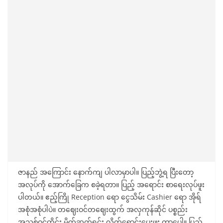
ဇာနည် အကြောင်း နောက်ကျ ပါလာမှာပါ။ ပြည့်ဘွဲ့ရ ပြီးတော့
အလုပ်ကို အောက်ခြေက စခဲ့ရတာ။ ပြည့် အရောင်း စာရေးလုပ်ဖူး
ပါတယ်။ ဧည့်ကြို Reception ရော ငွေသိမ်း Cashier ရော အိုရ်
အစုံအစုံပါပဲ။ တဈေးဝင်တဈေးထွက် အလှကုန်ဆိုင် ပစ္စည်း
အသစ်ဝင်တိုင်း မိတ်ဆက်ရင်း လိုက်ရောင်းပေးဖူး တာပေါ့။ ပြည့်