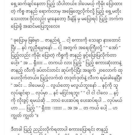
ရှေ့ဆက်ချင်နေတာ ပြည့် သိပါတယ်။ ဒါပေမယ့် ကိုမိုး ပြောထား
တဲ့ ကိစ္စ ဇာနည် ရောက်လာမှ အဖြေတွေ့လိုက်လို့ ပြည့် ရှေ့မတိုး
သေးတာ။ ဝိုင်လည်း မူးနေတော့ ဒီချိန် မှ မပြောရင် ပြည့် ဘက်က
ပြောဖို့ အဆင်မပြေဘူးလေ။
” ခုပြောမှ ဖြစ်မှာ … ဇာနည်ရဲ့ … ငါ့ စကားကို သေချာ နားထောင်
ပြီး … နင် ကူညီရမှာနော် … ငါ့ အတွက် အရေးကြီးလို့ ” ” အော် ”
ပြည့်လည်း ကိုမိုး ပြောတဲ့ ကိစ္စကို ဇာနည် ဖွင့်ပြောပြလိုက်တာ
ပေါ့။ ” အ … ရှီးးးး … တကယ် လား ပြည့် ” ပြည့် စကားဆုံးတာနဲ့
ဇာနည့် လီးကို ခပ်တင်းတင်း ဆုပ်ကိုင်ပြီး အချက် ၂၀လောက် ထု
ပေးလိုက်တယ်။ ပြည့်လက်ထဲ တဒုတ်ဒုတ်နဲ့ လီးက ရမ်းခါနေပြီ။
” အင်း … ဒါပေမယ့် … လွယ်တော့ မလွယ်ဘူးနော် … နင့်ကို သူ
လုပ်ချင်ရာ … လုပ်မှာ … နင် မငြင်းရဘူး ” ” ငါ ငါ ငါလေ … နင့်
ကို လိုးခွင့် ရမယ်ဆို … ဘာပဲ ပေးဆပ်ရ ပေးဆပ်ရပါ … လုပ်မယ်
ဟာ …… ပြည့် ” ” ရှီးးးး းးးးး … အ အ … တ ကယ် ပေါ့ … ဟ
ကျွတ် ကျွတ် “။
ဒီတခါ ပြည့် ညည်းလိုက်ရတာပါ စကားပြောရင်း ဇာနည့်