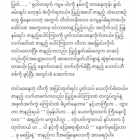
ပြွတ် …… ” ရုတ်တရက် ကျမ ပါးကို နမ်းလို့ တားနေတုန်း နူတ်
ခမ်းချင်း တေ့စုပ် ခံလိုက်ရတယ်။ ပြည့်အပေါ် ဇာနည့် သံယောစဉ်
တွေ ရှိနေသေးတဲ့ အတွက် တိတ်တခိုးလေး ကျေနပ်မိရတာပေါ့။
ခေါင်းထဲ အတွေးတခု ဝင်လာတာနဲ့ ပြည့်လည်း အလိုက်သင့် ပြန်
နမ်းရင်း ဇာနည့်ပေါင်ကြားကို ပွတ်သပ်ပေးနေလိုက်တယ်။ ပြည့်
လက်ဖဝါးထဲ ဇာနည့် ပေါင်ကြားက လီးက အမြှောင်းလိုက်
တင်းမာလာပြီ။ ဇာနည်ကလည်း ပြည့်နူတ်ခမ်းတွေက တဆင့်
လည်တိုင်အပျော့လေးကို ဆာလောင်မွတ်သိပ်စွာနဲ့ ဆွဲစုပ်ပေးနေ
တာပေါ့။ ပြည့် နောက်တဆင့် တက်လိုက်မိပြီ ဇာနည့် ဘောင်းဘီ
ဇစ်ကို ဖွင့်ပြီး အတွင်းခံ အောက်က။
တင်းမာနေတဲ့ လီးကို အပြင်ထုတ်ရင်း ပွတ်သပ် ပေးလိုက်မိတယ်။
ဇာနည့် လက်တဖက်ကလည်း ပြည့်ပေါင်ကြားထဲ တလှုပ်လှုပ်နဲ့
အဖုတ်အက်ကွဲ ကြောင်းထဲ ဖိပွတ်နေတာ။ ” နင့်ဟာကြီးက … ထွား
တာ ဇာနည်ရယ် ” ” ပုံမှန်ပါဟာ … နင့် ယောင်္ကျားထက် ကြီးနေလို့
လား ” ” အရှည်က မကွာပါဘူး … လုံးပတ်ကွာတယ် နင်ဟာက ပို
တုတ်တယ် ဟ … ငါ နင့်ကို ပြောစရာရှိတယ် ” ” နောက်မှပြောဟာ
… ခု မပြောနဲ့ ” ဇာနည်က ဒီအခြေနေလေးကို အားမရပုံပါ။