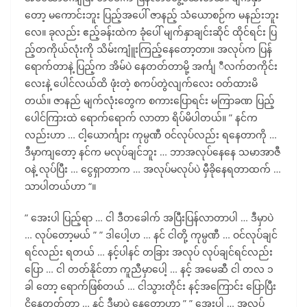
တော့ မကောင်းဘူး ပြည့်အပေါ် ဇာနည့် သံယောစဉ်က မနည်းဘူး
လေ။ ခုလည်း ဧည့်ခန်းထဲက ခုံပေါ် မျက်နှာချင်းဆိုင် ထိုင်ရင်း ပြ
ည့်တကိုယ်လုံးကို သိမ်းကျူံးကြည့်နေတော့တာ။ အလုပ်က ပြန်
ရောက်တာနဲ့ ပြည့်က အိမ်ပဲ နေတတ်တာမို့ အင်္ကျ ီလက်တကိုင်း
လေးနဲ့ ပေါင်လယ်ထိ ဖုံးတဲ့ စကပ်တွဲလျက်လေး ဝတ်ထားမိ
တယ်။ ဇာနည် မျက်လုံးတွေက စကားပြောရင်း မကြာခဏ ပြည့်
ပေါင်ကြားထဲ ရောက်ရောက် လာတာ ရိပ်မိပါတယ်။ ” နင်က
လည်းဟာ … ငါ့ယောင်္ကျား ကုမ္ပဏီ ဝင်လုပ်လည်း ရနေတာကို …
ဒီမှာကျတော့ နင်က မလုပ်ချင်ဘူး … ဘာအလုပ်နေနေ သမာအာဇီ
ဝနဲ့ လုပ်ပြီး … ငွေရှာတာက … အလုပ်မလုပ်ပဲ မှီခိုနေရတာထက် …
သာပါတယ်ဟာ “။
” အေးပါ ပြည့်ရာ … ငါ ဒီတခေါက် အပြီးပြန်လာတာပါ … ဒီမှာပဲ
… လုပ်တော့မယ် ” ” ဒါပေါ့ဟ … နင် ငါတို့ ကုမ္ပဏီ … ဝင်လုပ်ချင်
ရင်လည်း ရတယ် … နင့်ပါနင် တခြား အလုပ် လုပ်ချင်ရင်လည်း
ပြော … ငါ တတ်နိုင်တာ ကူညီမှာပေါ့ … နင့် အမေဆီ ငါ တလ ၁
ခါ တော့ ရောက်ဖြစ်တယ် … ငါသွားတိုင်း နင့်အကြောင်း ပြောပြီး
ငိုနေတတ်တာ … နင် ဒီမှာပဲ နေတော့ဟာ ” ” အေးပါ … အလုပ်