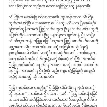
လေး နိုက်ပွတ်ကတည်းက စောက်ရေကြည်တွေ စို့နေတာမို့။
လီးကြီးက မဆန့်မပြဲ ဝင်လာတာပေါ့။ ထူးဆန်းတာက လီးကြီး
ဘွတ်ကနဲ့ ဝင်ပြီး ခဏနေတော့ ပေါင်တွေ မသိမသာ ဖြဲပေးမိရင်း
ရင်ဘတ်တွန်းထားတဲ့ ပြည့်လက်တွေက ဦးစိုး လက်မောင်းတွေကို
ပြောင်းကိုင်မိတော့တယ်။ ဦးစိုး မျက်နှာက ဖျက်ကနဲ့ ပြုံးလာပြီး
လီးဝင်သွားတာနဲ့ အပြုမူ ပြောင်းသွားတဲ့ ပြည့် စောက်ပတ်လေးကို
မညှာမတာ လိုးတော့တာပဲ။ ပထမဆုံးအကြိမ် အလိုးခံရလို့
နာကျင်ပေမယ့် လီးဝင်လာတိုင်း အသဲခိုက်အောင် ကောင်းနေတာ
တော့ ဝန်ခံပါတယ်။ စိတ်ကူးနဲ့ အလိုးခံနေတဲ့ လီးကြီး တကယ်ပဲ
ပြည့်စောက်ပတ်ထဲ ရောက်နေတာလေ။ အလိုလျောက် အောက်က
နေ ပြန်ကော ပေးမိနေပြီ။ ဦးစိုးလည်း ကျမ တုံ့ပြန်မှု့ကို ကျေနပ်
နေပုံနဲ့ အားထည့် လိုးတော့တာပဲ။
ပြည့် ကုတင်လေး တကျွိကျွိ မြည်ပြီး ယိမ်းထိုးနေတဲ့ထိ ဆောင့်
လိုးနေတာ။ ” ကောင်းလာပြီ မလား … သမီး ” ပြည့် အင်းလို့ ဖြေမိ
သလား ခေါင်းဆတ်ပြခဲ့သလား သတိမထားမိတော့ပါဘူး စိတ်က
အဖုတ်ထဲ ဝင်နေတဲ့ လီးဆီပဲ အာရုံရောက်နေမိတယ်။ ဦးစိုးလည်း