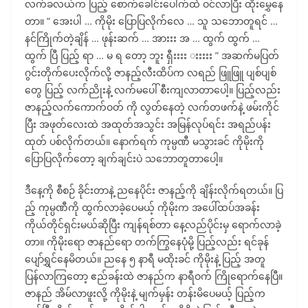
လက်ခလယ်က ပြည့် စောက်ခေါင်းပေါက်ထဲ ဝင်လာပြီး ထိုးမွှေနေ
တာ။ ” အေးပါ … ကိုမိုး ပြောပြလိုက်လေ … သူ သဘောတူရင် …
နင်ကြိုက်တဲ့ချိန် … ဖုန်းဆက် … အားးး အ … ထွက် ထွက် …
ထွက် ပြီ ပြည့် ရာ … မ ရ တော့ ဘူး ရှီးးးး းးးးး ” အဆက်မပြတ်
ဂွင်းတိုက်ပေးလိုက်လို့ ဇာနည့်လီးထိပ်က လရည် ဖြူဖြူ ပျစ်ပျစ်
တွေ ပြည့် လက်ညိုးနဲ့ လက်မပေါ် စီးကျလာတာပေါ့။ ပြည့်လည်း
ဇာနည့်လက်ကောက်ဝတ် ကို လွတ်နေတဲ့ လက်တဖက်နဲ့ ဖမ်းကိုင်
ပြီး အဖုတ်လေးထဲ အထုတ်အသွင်း အမြန်လုပ်ရင်း အရည်ပန်း
ထုတ် ပစ်လိုက်တယ်။ နောက်ရက် ကုမ္ပဏီ မသွားခင် ကိုမိုးကို
ပြောပြလိုက်တော့ ချက်ချင်းပဲ သဘောတူတာပေါ့။
ဒီနေ့ကို စီစဉ် ခိုင်းတာနဲ့ ညနေပိုင်း ဇာနည့်ကို ချိန်းလိုက်ရတယ်။ ပြ
ည့် ကုမ္ပဏီကို ထွက်လာခဲ့ပေမယ့် ကိုမိုးက အပေါ်ထပ်အခန်း
ကိုယ်တိုင်ရှင်းမယ်ဆိုပြီး ကျန်ရစ်တာ နေ့လည်ပိုင်းမှ ရောက်လာခဲ့
တာ။ ကိုမိုးရော ဇာနည်ရော တက်ကြွနေပုံမို့ ပြည့်လည်း ရင်ခုန်
ပျော်ရွှင်နေမိတယ်။ ညနေ ၅ နာရီ မထိုးခင် ကိုမိုးနဲ့ ပြည့် အတူ
ပြန်လာကြတော့ ဧည်ခန်းထဲ ဇာနည်က နာရီဝက် ကြိုရောက်နေပြီ။
ဇာနည် အိမ်လာဖူးလို့ ကိုမိုးနဲ့ မျက်မှန်း တန်းမိပေမယ့် ပြည့်က