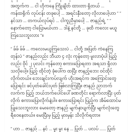
အတွက်က … ငါ ဟိုကနေ ကြိုချိတ် ထားတာ ရှိတယ် …
ကန်ထရိုက် လုပ်ငန်း တခုပေါ့ … အရင်းနှီးတော့ လိုလာပေါ့ဟာ ” ”
နင်သာ … တကယ်လုပ်ရင် … ငါကူညီမှာပေါ့ … ဇာနည်ရဲ့ ” ”
နောက်တော့ ငါပြောမယ်ဟာ … ဒါနဲ့ နင်တို့ … ခုထိ ကလေး မယူ
ကြသေးဘူးလား “။
” ခ်ခ် ခ်ခ် … ကလေးမယူကြသေးပဲ … ငါတို့ အပြတ် ကဲနေကြ
တုန်းပဲ ” ဇာနည်လည်း ဘီယာ ၄ လုံး ကုန်တော့ မူးလာပုံပါ ပြည့်
လည်း ဝိုင် ၂ ပုလင်း ကုန်တော့ စကားပြောရတာ အရသာ ရှိလာ
သလိုပေါ့။ ပြည့် ထိုင်တဲ့ ခုံပေါ်က ထပြီး ဇာနည့်ဘေး ဝင်ထိုင်
လိုက်တယ်။ ဘေးချင်းကပ်လျက် ဟိုးအရင်က အကြောင်းတွေ
ပြောရင်း ဖင်ပုတ်ခေါင်းပုတ် ဖြစ်လာကြပြီ။ ဇာနည် ညာဘက်
လက်က ပြည့် ဘယ်ဘက်ပေါင်ပေါ် ခဏတိုင်း ရောက်လာပြီး ပုတ်
လိုက် စကားပြောလိုက်နဲ့ပါ။ စကားပြောရင်း ပြည့်က အိမ်ထောင်မ
ပြုသေးဘူးလား မေးတော့ ဇာနည် မျက်နှာပျက်ပြီး မျက်လုံးတွေ
ရီဝေနေတယ်။ မေးပြီးမှ ပြည့် မှားမှန်း သိလိုက်ရတာ။
” ဟာ … ဇာနည် … နင် … မူး မူး နေ … ပြွတ် … ပလပ် …… ပြွတ်