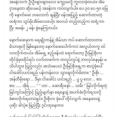
အခန်းဘက် ဦးဦးဖျားဖျားလေး ကျွေးမလို့ ကူးလာခဲ့တယ်။ အိမ်
ငှားနေတာ ဆိုပေမယ့် အခန်းက ကပ်လျက်ပါ။ ပေ ၃၀ ပေ ၅၀ မြေ
ကို နောက်ဖေး ၁၀လောက် ချန်ပြီး ဝန်းအပြည့် ဆောက်ထားတဲ့
ထရံကာ သွပ်မိုးအိမ်လေးပေါ့။ အလယ် တည့်တည့်က ထရံ့ကာ
ပြီး အခန်း ၂ ခန်း ခွဲနေကြတယ်။
နောက်ဖေးမှာက ရေချိုးကန်နဲ့ အိမ်သာ ကပ် ဆောက်ထားတာ။
မိသားစုလို ဖြစ်နေတော့ နောက်ဖေးပေါက်ကပဲ အလွယ်တကူ ဝင်
လာလိုက်တယ်။ အိမ်ရှေ့ ဧည့်ခန်းထဲ ရောက်တော့ ဦးမြင့်စိုးက
ထိုင်ခုံမှာထိုင်ရင်း လက်တဖက်က တလူပ်လူပ်နဲ့ ဘာလုပ်နေမှန်း မ
သိပါဘူး။ ပြည့်လည်း အသံမပေးပဲ ဦးမြင့်စိုးရှေ့က စားပွဲခုံပေါ်
ငါးခေါင်းဟင်းရည် ပန်းကန်လေး သွားချလိုက်မိတာ။ ” ဦးစိုး …
အန်တီမိုးရော … ဒီမှာ ငါးခေါင်း ဟင်းရည် … ပူ ပူ လေး … စား
စား …… အိုရ် …… ” ” ဟာ … ဆောရီးနော် … သမီး ” မြင်လိုက်ရတဲ့
မြင်ကွင်းကြောင့် ပြည့်မျက်နှာ ရေနွေးနဲ့ အပက်ခံလိုက်ရသလို
ခံစားလိုက်ရတာပဲရှင်။ ဦးစိုးက ခုံပေါ် ထိုင်လျက် အနေထားနဲ့
ပုဆိုး ခါးပုံစ ဖြည်ပြီး ဂွင်းထုနေတာ။