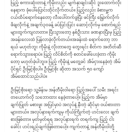
ပြည့် စကားဆုံးတာနဲ့ ကိုမိုးလည်း မျက်နှာချင်းဆိုင် ဒူးထောက်လိုး
နေရာက ခုံပေါ်ပြောင်းထိုင်လိုက်တယ်။ ပြည့်လည်း ခံစားမှု့က
ငယ်ထိပ်ရောက်နေတော့ လီးပေါ်တက်ခွပြီး ဖင်ကြီး မြှောက်လိုက်
ဖိချလိုက်နဲ့ အချက်၃၀ခန့် ခပ်ပြင်းပြင်း ဆောင့်လိုက်မှ စောက်ရည်
များထွက်ကျလာတာ။ ပြီးသွားတော့ နှစ်ဦးသား ခဏနားပြီးမှ ပြည့်
အခန်းလေးထဲ ပြန်လာခဲ့လိုက်တယ်။အခန်းထဲ ရောက်တော့ ဘာ
ရယ် မဟုတ်ဘူး ကိုမိုးနဲ့ လိုးတာတွေ တွေးရင်း စိတ်က အတိတ်ဆီ
ရောက်သွားရောပဲ။ ပြည့် လိင်စိတ်ကို စတင်ဖေါ်ပေးခဲ့တာ ကိုမိုး
တော့ မဟုတ်ခဲ့ပါဘူး။ ပြည့် ကိုမိုးနဲ့ မတွေ့ခင် အိမ်ငှားနေခဲ့တဲ့ အိမ်
ပိုင်ရှင် ဦးမြင့်စိုးပါ။ ဦးမြင့်စိုး ဆိုတာ အသက် ၅၀ ကျော်
အိမ်ထောင်သည်ပါပဲ။
ဦးမြင့်စိုးရော သူ့မိန်းမ အန်တီမိုးဝါရော ပြည့်အပေါ် သမီး အရင်း
တယောက်လို သဘောထား နေခဲ့တာပေါ့။ ပြည့်က အိမ်မှာ
ချက်ပြုတ် မစားဖူး အပြင်မှာပဲ အလုပ်နဲ့ နီးတဲ့ ဆိုင်မှာ ဝယ်စားတာ
များတယ်။ အလုပ်နားရက်ကျမှ ကိုယ်ကြိုက်တဲ့ ဟင်းလေး ချက်
စားဖြစ်တာ။ မှတ်မှတ်ရရ အလုပ်နားရက် တရက်ကျ ပြည့် ငါး
ခေါင်း ဟင်းရည်ချက်ဖြစ်တာပေါ့။ ကျက်တာနဲ့ အန်တီမိုးဝါတို့