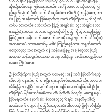
ရုတ်တရက် ပြည့်မြင်လိုက်ရတော့ ဦးစိုးလည်း မျက်နှာပျက်ပြီး
အိုးတို့အမ်းတန်း ဖြစ်နေရှာတယ်။ အချိန်ခဏလေးဆိုပေမယ့် ပြ
ည့်မျက်လုံးထဲ ဦးစိုး လက်သီးဆုပ်ထဲက လီးကို စွဲကျန်ခဲ့တော့တာ
ပဲ။ ပြည့် အခန်းဘက် ပြန်ရောက်တဲ့ အထိ လီးကြီးက မျက်လုံးထဲ
ကပ်ပါလာတယ်။ ငယ်ငယ်က ပြည့် အချစ်ဆုံး သူငယ်ချင်းလေး
ဇာနည်နဲ့ ကလေး သဘာဝ သူ့ဟာကိုယ်ကြည့် ကိုယ့်ဟာသူကြည့်
မြင်ခဲ့ဖူးတာပေါ့။ လက်မလောက်လေးမို့ ဆန့်ကျင်ဘက် လိင်ဆိုတဲ့
အသိလေးပဲ ဘာအရောင်မှ မပါပဲ ကြည့်နေခဲ့တာ။ အရွယ်ရောက်
တော့လည်း ဘဝအတွက် ရုန်းကန်နေချိန်မို့ အချစ်ဆိုတာ ပြည့်
အတွက် ဆန်တခွက်လောက် အရေးမပါခဲ့ဘူး အထိအတွေ့ဆိုတာ
အဝေးကြီးပဲလေ။
ဦးစိုးလီးကြီးက ပြည့်အတွက် ပထမဆုံး အနီးကပ် မြင်လိုက်ရတဲ့
လီးပေါ့။ နောက်ရက်က စပြီး ရာဂနတ်ဖမ်းစားတယ် ဆိုရမလားပဲ။
အိပ်ချိန်က လွဲပြီး အလုပ်ထဲရော စားချိန် သောက်ချိန်မှာပါ ဦးစိုး
လီးကြီးပဲ မြင်ယောင်နေမိတာ။ ကိုယ့်ကိုကိုယ်လည်း မကျေ မနပ်
ဖြစ်မိရတယ်။ နောက်ဆုံး စိတ်အလိုလိုက်ရင်း အန်တီမိုးဝါတို့
အခန်းဘက် ချောင်းကြည့်မိတော့တာပဲ။ ဒါပေမယ့် ဦးစိုး လီးကြီး
မြင်ခွင့် မရပြန်ဘူး။ အန်တီမိုးဝါ နယ်ပြန်တဲ့ ရက် မရောက်ခင်