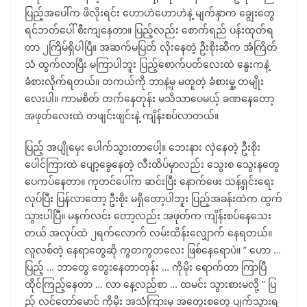
ပြည့်အပေါ်က ဖိလိုးရင်း ဟောဟဲဟောဟဲနဲ့ မျက်နှာက ချွေးတွေ
ရင်ဘတ်ပေါ် စီးကျနေတာ။ ပြည့်လည်း စောက်ရည် ပန်းထုတ်ရ
တာ ၂ကြိမ်ရှိပါပြီ။ အဆက်မပြတ် လိုးနေတဲ့ ဦးစိုးဆီက အံကြိတ်
သံ ထွက်လာပြီး မကြာပါဘူး ပြည့်စောက်ပတ်လေးထဲ နွေးကနဲ့
ခံစားလိုက်ရတယ်။ တကယ်ကို ဘာနဲ့မှ မတူတဲ့ ခံစားမှု့ တမျိုး
လေးပါ။ ကာမစိတ် တက်နေတုန်း မသိသာပေမယ့် ခဏနေတော့
အဖုတ်လေးထဲ တဖျင်းဖျင်းနဲ့ ကျိန်းစပ်လာတယ်။
ပြည့် အပျိုမှေး ပေါက်သွားတာပေါ့။ ဘေးနား လှဲနေတဲ့ ဦးစိုး
ပေါင်ကြားထဲ ပျော့ခွေနေတဲ့ လီးထိပ်မှာလည်း သွေးစ သွေးနတွေ
ပေကပ်နေတာ။ ကုတင်ပေါ်က ဆင်းပြီး နောက်ဖေး သန့်ရှင်းရေး
လုပ်ပြီး ပြန်လာတော့ ဦးစိုး မရှိတော့ပါဘူး ပြည့်အခန်းထဲက ထွက်
သွားပါပြီ။ မနက်လင်း တော့လည်း အဖုတ်က ကျိန်းစပ်နေသေး
တယ် အလုပ်ထဲ ၂ရက်လောက် လမ်းထိန်းလျှောက် နေရတယ်။
လူလစ်တဲ့ နေရာတွေဆို ကွတကွတလေး ဖြစ်နေရောပဲ။ ” ဟော …
ပြည့် … ဘာတွေ တွေးနေတာတုန်း … ကိုမိုး ရောက်တာ ကြာပြီ
ထိုင်ကြည့်နေတာ … လာ နေ့လည်စာ … ထမင်း သွားစားမလို့ ” ပြ
ည့် လင်တော်မောင် ကိုမိုး အသံကြားမှ အတွေးစတွေ ပျက်သွားရ