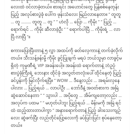
လေးထဲ ဝင်လာခဲ့တယ်။ စားရင်း အဟောင်းတွေ ပြန်စစ်နေတုန်း
ပြည့် အလုပ်စားပွဲခုံ ပေါ်က ဖုန်းသံလေး မြည်လာနေတာ။ ” တူတူ
… တူ ……… တူတူ … တူ ” ” ဟဲလို … ပြော … ကိုမိုး ” ” ပြည့် …
ရောက်ရင် … ကိုမိုး ဆီလာခဲ့ဦး ” ” ရောက်ပါပြီ … ကိုမိုးရဲ့ … လာ
ပြီ လာပြီ “။
စကားပြောပြီးတာနဲ့ ၅ လွှာ အထပ်ကို ဓတ်လှေကားနဲ့ တက်ခဲ့လိုက်
တယ်။ သီးသန့်ခန်းမို့ ကိုမိုး ခွင့်ပြုချက် မရပဲ ဘယ်သူမှာ လာခွင့်မ
ရှိတဲ့ ကုမ္ပဏီရဲ့ VIP အခန်းပေါ့။ အခန်းထဲ ရောက်တာနဲ့ ဘဲဥပုံ
စားပွဲခုံကြီးရဲ့ ဘေးနား ထိုင်ခုံ အလွတ်တလုံးပေါ် ထိုင်နေတဲ့ ပြည့်
ခင်ပွန်းကို မြင်လိုက်ရပြီ။ ” WOW … ဒီနေ့လည်း … အရမ်းလှနေ
ပါလား … ပြည့်ရယ် … လာပါဦး … ဘော်ဒီနဲ့ အဝတ်စားက အမြဲ
ဆွဲဆောင်နေတာ ” ” သွားပါ … အပိုတွေ … အိမ်ကျတော့လည်း …
အလုပ်က ပထမ ” ” မဟုတ်ပါဘူး ပြည့်ရယ် … မိန်းမကို အမြဲ ရင်
ထဲ ထည့်ထားတာပါကွာ ” အနားရောက်တာနဲ့ ပြည့် ခါးသေးကျဉ်
လေး ဆွဲဖက်ပြီး လည်တိုင်ပြော့လေးကို ခပ်ပြင်းပြင်း စုပ်နေတော့
တယ်။