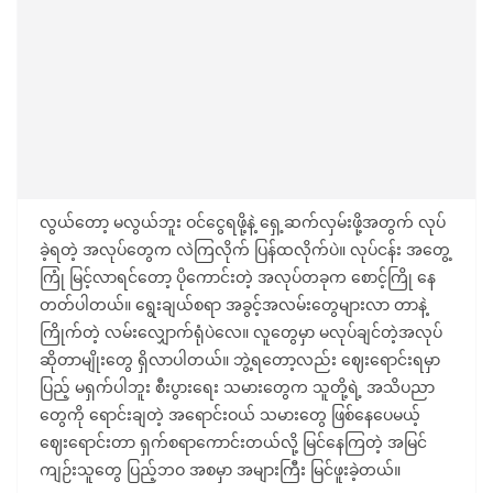
လွယ်တော့ မလွယ်ဘူး ဝင်ငွေရဖို့နဲ့ ရှေ့ဆက်လှမ်းဖို့အတွက် လုပ်
ခဲ့ရတဲ့ အလုပ်တွေက လဲကြလိုက် ပြန်ထလိုက်ပဲ။ လုပ်ငန်း အတွေ့
ကြုံ မြင့်လာရင်တော့ ပိုကောင်းတဲ့ အလုပ်တခုက စောင့်ကြို နေ
တတ်ပါတယ်။ ရွေးချယ်စရာ အခွင့်အလမ်းတွေများလာ တာနဲ့
ကြိုက်တဲ့ လမ်းလျှောက်ရုံပဲလေ။ လူတွေမှာ မလုပ်ချင်တဲ့အလုပ်
ဆိုတာမျိုးတွေ ရှိလာပါတယ်။ ဘွဲ့ရတော့လည်း ဈေးရောင်းရမှာ
ပြည့် မရှက်ပါဘူး စီးပွားရေး သမားတွေက သူတို့ရဲ့ အသိပညာ
တွေကို ရောင်းချတဲ့ အရောင်းဝယ် သမားတွေ ဖြစ်နေပေမယ့်
ဈေးရောင်းတာ ရှက်စရာကောင်းတယ်လို့ မြင်နေကြတဲ့ အမြင်
ကျဉ်းသူတွေ ပြည့်ဘဝ အစမှာ အများကြီး မြင်ဖူးခဲ့တယ်။