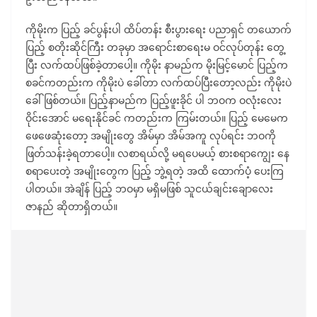
ကိုမိုးက ပြည့် ခင်ပွန်းပါ ထိပ်တန်း စီးပွားရေး ပညာရှင် တယောက်
ပြည့် စတိုးဆိုင်ကြီး တခုမှာ အရောင်းစာရေးမ ဝင်လုပ်တုန်း တွေ့
ပြီး လက်ထပ်ဖြစ်ခဲ့တာပေါ့။ ကိုမိုး နာမည်က မိုးမြင့်မောင် ပြည့်က
စခင်ကတည်းက ကိုမိုးပဲ ခေါ်တာ လက်ထပ်ပြီးတော့လည်း ကိုမိုးပဲ
ခေါ်ဖြစ်တယ်။ ပြည့်နာမည်က ပြည့်ဖူးခိုင် ပါ ဘဝက ဝလုံးလေး
ဝိုင်းအောင် မရေးနိုင်ခင် ကတည်းက ကြမ်းတယ်။ ပြည့် မေမေက
ဖေဖေဆုံးတော့ အမျိုးတွေ အိမ်မှာ အိမ်အကူ လုပ်ရင်း ဘဝကို
ဖြတ်သန်းခဲ့ရတာပေါ့။ လစာရယ်လို့ မရပေမယ့် စားစရာကျွေး နေ
စရာပေးတဲ့ အမျိုးတွေက ပြည့် ဘွဲ့ရတဲ့ အထိ ထောက်ပံ့ ပေးကြ
ပါတယ်။ အဲချိန် ပြည့် ဘဝမှာ မရှိမဖြစ် သူငယ်ချင်းချောလေး
ဇာနည် ဆိုတာရှိတယ်။