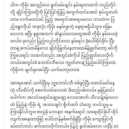
ဒါက ကိုမိုး အကျင့်လေ နူတ်ခမ်းချင်း နမ်းရတာထက် လည်တိုင်
တို့ ချိုင်းကြားတို့ကို ပြင်ပြင်းပြပြ အကွက်ထင်အောင် စုပ်ယူတတ်
တာ။ လက်မထပ်ခင် ပြည့် အရောင်းစာရေးမလေး ဘဝထဲက ပြ
ည့်ခန္ဓာကိုယ် တခုလုံး ကိုမိုး မနမ်းဖူးတဲ့ နေရာမရှိပါဘူး။ ခြေမ
လေးက စပြီး နဖူးအထက် ဆံနွယ်လေးတွေအထိ ကိုမိုး နမ်းပေးခဲ့
တယ်။ ခုလည်း ပြည့်လည်တိုင်လေး နမ်းရင်း ခုံပေါ်ထိုင်ခိုင်း ပြီး
တာနဲ့ စကပ်ထမိန်လေး ချိတ်ဖြုတ်နေတာ။ထမိန်ချွတ်တော့ ဖင်ကို
ကြွပေးရင်း တဆက်တည်း အတွင်းခံကိုပါ ပြည့်ချွတ်ပေးလိုက်
တယ်။အတွင်းခံ ဘောင်းဘီလေး ကျွတ်တာနဲ့ ပြည့်ပေါင်ကြားထဲ
ကိုမိုးက မျက်နှာအပ်ပြီး ယက်တော့တာပဲ။
အားရအောင် ယက်ပြီးမှ သူ့ဘောင်းဘီ ဇစ်ဖွင့်ပြီး ထောင်မတ်နေ
တဲ့ လီးထိပ်ကို စောက်ပတ်လေးထဲ ဖိထည့်ပစ်တယ်။ မှန်ပြတင်း
ပေါက်က အလင်းရောင်ဖျော့ဖျော့ လေးအောက် သီးသန့်ခန်းလေး
ထဲ ပြည့်နဲ့ ကိုမိုး ရဲ့ အသားချင်း ရိုက်ခတ် သံတွေ ဘယ်သူမှ မ
ကြားနိုင်ပါဘူး။ စားပွဲခုံ ဘေးနား အနက်ရောင် သရေထိုင်ခုံပါ် ထိုင်
လျက်အနေထားဖြင့် ပေါင်တန်နှစ်ဖက်ဖြဲပြီး ကိုမိုး ကျောပြင်ကို
ခပ်တင်းတင်း ဖက်ထားလိုက်တယ်။ ပြည့် နူတ်ခမ်းလေး ဟပြီး တ