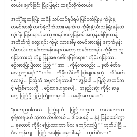
တယ်။ ချက်ခြင်း ပြုံးပြရင်း ထရပ်လိုက်တယ်။
အင်္ကျီဆွဲဆန့်ပြီး ထမိန် သပ်သပ်ရပ်ရပ် ပြင်ဝတ်ပြီးမှ ကိုမိုးနဲ့
ထမင်းစားဖို့ ထွက်ခဲ့လိုက်တာ။ မနက်က ကိုမိုးနဲ့ သီးသန့်ရုံးခန်းထဲ
လိုးပြီး ပြန်ရောက်တော့ စာရင်းတွေပြန်စစ် အကုန်စစ်ပြီးတာနဲ့
အတိတ်ကို တွေးရင်း ကိုမိုး လာခေါ်မှ ထမင်းစားချိန် ရောက်မှန်း
သိတယ်။ ထမင်းစားခန်းရောက်တော့ ထမင်းစားရင်း ကိုမိုးက သူ
ပြောထားတဲ့ ကိစ္စ ပြန်အစ ဖေါ်နေပြန်ရော။ ” ကိုမိုး ပြောတာ …
စဉ်းစားပြီးပြီလား ပြည့် ” ” အာ … ကိုမိုးကလည်း … ခုထိ စိတ်မ
လျော့ဘူးနော် ” ” အင်း … ကိုမိုး သိပ်ကို ဖြစ်ချင်နေတဲ့ … အိပ်မက်
လေးမို့ … ပြည့်ဆီ အပူကပ်ရတာပါ ” ” အွန်းပါ … ပြည့် အဆင်သ
င့် မဖြစ်သေးလို့ … စဉ်စားပေးမှာပေါ့ … အနည်းဆုံး ကိုမိုး ဆန္ဒ
တွေ ပြည့်ဖို့ ပြည့် ကြိုးစားမှာပါ … အချိန်တော့ပေး “။
“နားလည်ပါတယ် … ပြည့်ရယ် … ပြည့် အတွက် … ဘယ်လောက်
စွန့်စားရမယ် ဆိုတာ သိပါတယ် … ဒါပေမယ့် … နဲနဲ မြန်ပေးပါကွာ
… ခုတောင် ကိုမိုး ပြောထားတာ ၆လ ကျော်လာပြီ ” ” ဟုတ်ပါပြီ …
ဒီလကုန်ကျ … ပြည့် အဖြေပေးမှာပါနော် … ဟုတ်ပီလား ”