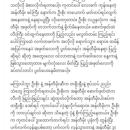
သလိုလို ခံစားလိုက်ရတာပေါ့။ ကုတင်ပေါ် လေးဖက် ကုန်းနေတဲ့
အန်တီမိုး ဖင်ကြီး နောက်က ဦးစိုး တယောက် မတ်တပ်ရပ်လျက်
အနေထားနဲ့ နေရာယူပြီး လိုးတော့တာပဲ။ ဦးစိုး လဥနှလုံးက အန်
တီမိုး အဖုတ်ကို တဘက်ဘက်နဲ့ ရိုက်မိနေတယ်။ စောက်ဖုတ်ထဲ
လီးကြီး ဝင်ထွက်နေတာကို ပြည့်လည်း မလွတ်တမ်း ကြည့်ရင်း
ပေါင်ကြားထဲ လက်တဖက်က အလိုလို ရောက်သွား ရောပဲ။ ထမိန်
အပြင်ကနေပဲ အဖုတ်လေးကို ပွတ်ပေးရင်း အန်တီမိုးနေရာ ပြည့်
ဆိုရင် ဆိုတဲ့ အတွေးလေး ဝင်လာတာနဲ့ လက်ဖဝါးလေး နွေးကနဲ့
ဖြစ်သွားတော့တာ။ မျက်လုံးလေး မိတ်ပြီး ပြည့်အဖုတ်လေးကို
ခပ်တင်းတင်း ပွတ်ပေးနေမိတာပေါ့။
မကြာပါဘူး ဦးစိုး နဲ့ အန်တီမိုးဆီက တရှီးရှီးနဲ့ စုပ်သပ် ညည်း
သံတွေ ကြားလိုက်ရတယ်။ ဦးစိုးက အန်တီမိုး စောက်ဖုတ်ထဲက
လီးကို ဖြည်းဖြည်းချင်း ဆွဲထုတ်လိုက်တော့ အန်တီမိုးပါးစပ်က
တရှီးရှီး အော်ရင် ကုတင်ပေါ် လှဲချလိုက်ရောပဲ။ အန်တီမိုးက ဦးစိုး
ကို ဘာလုပ်ချင်လဲ ဆိုတာ သိနေတဲ့ ပုံနဲ့ စိုက်ကြည့်နေတယ်။ ဦးစိုး
က ကုတင်ပေါ် ဒူးထောက်တက်ရင်း အန်တီမိုး ပုခုံးကို တွန်းပြီး
ပက်လက်လှန်ချပစ်တော့ ပက်လက် လှန်သွားတာနဲ့ အန်တီမိုး ဒူး