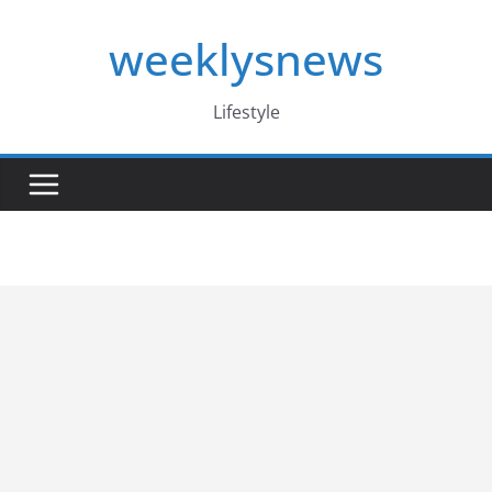
Skip
weeklysnews
to
content
Lifestyle