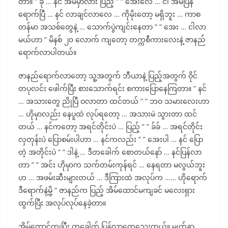
တာ။ ” ခု … နင် အိမ်မှာလား ပြည့် ” ” အေးလေ … ငါ အိမ်ပြန်
ရောက်ပြီ … နင် လာချင်လာလေ … ကိုမိုးတော့ မရှိဘူး … ကာစ
တန်မာ အသစ်တွေနဲ့ … သောက်ပွဲကျင်းနေတာ ” ” အေး … ငါလာ
မယ်ဟာ ” မိနစ် ၂၀ လောက် ကျတော့ တက္ကစီကားလေးနဲ့ ဇာနည်
ရောက်လာပါတယ်။
ဇာနည်ရောက်လာတော့ သူ့အတွက် ဘီယာနဲ့ ပြည့်အတွက် ဝိုင်
တပုလင်း ဖေါက်ပြီး စားသောက်ရင်း စကားပြောနေကြတာ။ ” နင်
… အသားတွေ ညိုပြီ ဝလာတာ ထင်တယ် ” ” ဘဝ သမားလေးဟာ
… ဟိုမှာလည်း နေပူထဲ လုပ်ရတော့ … အသားမဲ သွားတာ ထင်
တယ် … နင်ကတော့ အရင်တိုင်းပဲ … ပြည့် ” ” ခ်ခ် … အရင်တိုင်း
လှတုန်းပဲ ပြောစမ်းပါဟာ … နင်ကလည်း ” ” အေးပါ … နင် ပြော
တဲ့ အတိုင်းပဲ ” ” ဒါနဲ့ … ဒီတခေါက် စောတယ်နော် … နင်ပြန်လာ
တာ ” ” အင်း ဟိုမှာက သက်တမ်းကုန်ရင် … နေရတာ မလွယ်ဘူး
ဟ … အဖမ်းဆီးများတယ် … ဒီကြားထဲ အလုပ်က …… ဟိုရောက်
ဒီရောက်နဲ့မို့ ” ဇာနည်က ပြည့် အိမ်ထောင်မကျခင် မလေးရှား
ထွက်ပြီး အလုပ်လုပ်နေခဲ့တာ။
အိမ်ထောင်ကျပြီး တခေါက် ပြန်လာတွေ့သေးတယ်။ မျက်နှာ