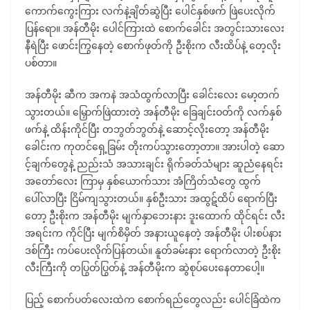
ကောက်ကွေးကြား လက်နဲ့ချိတ်ဆွဲပြီး ပေါင်နှစ်ဖက် ဖြဲပေးလိုက်
ပြန်ရော။ အန်တီမိုး ပေါင်ကြားထဲ စောက်ခေါင်း အတွင်းသားလေး
နီရဲပြီး ဖောင်းကြွနေတဲ့ စောက်ဖုတ်ကို ဦးစိုးက လီးထိပ်နဲ့ တေ့လိုး
ပစ်တာ။
အန်တီမိုး ဆီက အကနဲ အသံထွက်လာပြီး ခေါင်းလေး မော့တက်
သွားတယ်။ မြှောက်ဖြဲထားတဲ့ အန်တီမိုး ခြေချင်းဝတ်ကို လက်နှစ်
ဖက်နဲ့ ထိန်းကိုင်ပြီး တဘွတ်ဘွတ်နဲ့ ဆောင့်လိုးတော့ အန်တီမိုး
ခေါင်းက ကုတင်ရှေ့ခြမ်း တိုးကပ်သွားတော့တာ။ အားပါတဲ့ ဆော
င့်ချက်တွေနဲ့ ညည်းသံ အသားချင်း ရိုက်ခတ်သံများ ဆူညံနေရင်း
အတော်လေး ကြာမှ နှစ်ယောက်သား အံကြိတ်သံတွေ ထွက်
ပေါ်လာပြီး ငြိမ်ကျသွားတယ်။ နှစ်ဦးသား အထွဋ်ထိပ် ရောက်ပြီး
တော့ ဦးစိုးက အန်တီမိုး မျက်နှာဘေးနား ဒူးထောက် ထိုင်ရင်း လီး
အရင်းက ကိုင်ပြီး မျက်စိမှိတ် အနားယူနေတဲ့ အန်တီမိုး ပါးစပ်နား
ဒစ်ကြီး ကပ်ပေးလိုက်ပြန်တယ်။ နူတ်ခမ်းနား ရောက်လာတဲ့ ဦးစိုး
လီးကြီးကို တပြွတ်ပြွတ်နဲ့ အန်တီမိုးက ဆွဲစုပ်ပေးနေတာပေါ့။
ပြည့် စောက်ပတ်လေးထဲက စောက်ရည်တွေလည်း ပေါင်ခြံထဲက