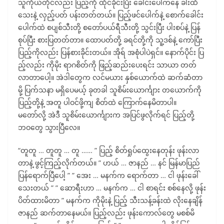
သူကိုယ်တိုင်လည်း ပြည့်ကို ထိုင်ခိုင်းပြီး ခေါင်းပေါ်ကနေ ခါးထိ
သေးနဲ့ လှည့်ပတ် ပန်းတတ်တယ်။ ပြည့်ဖင်ပေါက်နဲ့ စောက်ခေါင်း
ပေါက်ထဲ စပျစ်သီးတို့ စတော်ပယ်ရီသီးတို့ သွင်းပြီး ပါးစပ်နဲ့ ပြန်
စုပ်ပြီး စားပြတတ်တာ။ ထောပတ်တို့ ခရင်တို့ကို သူ့ဒစ်နဲ့ ကော်ပြီး
ပြည့်ကိုလည်း ပြန်စားခိုင်းတယ်။ အိုရ် အစုံပါပဲရှင်။ နောက်ပိုင်း ပြ
ည့်လည်း ကိုမိုး ရာဂစိတ်ကို ဖြည့်ဆည်းပေးရင်း သာယာ တတ်
လာတာပေါ့။ အဲဒါတွေက လင်မယား နှစ်ယောက်ထဲ ဆက်ဆံတာ
မို့ ပြက်သနာ မရှိပေမယ့် ခုတခါ သူစိမ်းယောင်္ကျား တယောက်ကို
ပြည့်တို့နဲ့ အတူ ပါဝင်ဖို့ကျ စိတ်ထဲ ကြောက်နေမိတာပါ။
မတော်လို့ အဲဒီ သူစိမ်းယောင်္ကျားက အပြင်ဖွလိုက်ရင် ပြည့်တို့
ဘဝတွေ သွားပြီလေ။
“တူတူ … တူတူ … တူ …… ” ပြည့် စိတ်ရှုပ်ထွေးနေတုန်း ဖုန်းလာ
တာနဲ့ ဖွင့်ကြည့်လိုက်တယ်။ ” ဟယ် … ဇာနည် … နင် မြန်မာပြည်
ပြန်ရောက်ပြီပေါ့ ” ” အေး … မနက်က ရောက်တာ … ငါ ဖုန်းခေါ်
သေးတယ် ” ” ဆောရီးဟာ … မနက်က … ငါ စာရင်း စစ်နေလို့ ဖုန်း
ပိတ်ထားမိတာ ” မနက်က ကိုမိုးနဲ့ ပြည့် သီးသန့်ခန်းထဲ လိုးနေချိန်
ဇာနည် ဆက်တာနေမယ်။ ပြည့်လည်း ဖုန်းကောလ်တွေ မစစ်မိ