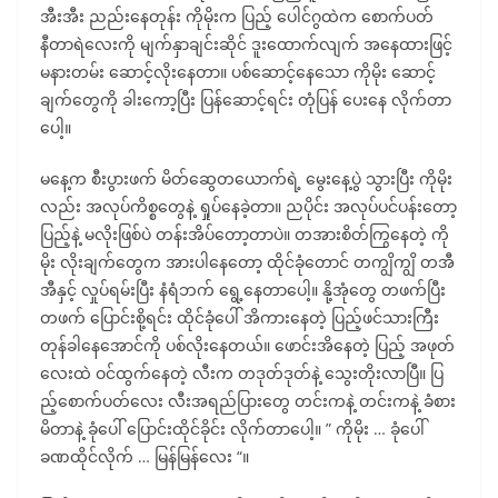
အီးအီး ညည်းနေတုန်း ကိုမိုးက ပြည့် ပေါင်ဂွထဲက စောက်ပတ်
နီတာရဲလေးကို မျက်နှာချင်းဆိုင် ဒူးထောက်လျက် အနေထားဖြင့်
မနားတမ်း ဆောင့်လိုးနေတာ။ ပစ်ဆောင့်နေသော ကိုမိုး ဆောင့်
ချက်တွေကို ခါးကော့ပြီး ပြန်ဆောင့်ရင်း တုံပြန် ပေးနေ လိုက်တာ
ပေါ့။
မနေ့က စီးပွားဖက် မိတ်ဆွေတယောက်ရဲ့ မွေးနေ့ပွဲ သွားပြီး ကိုမိုး
လည်း အလုပ်ကိစ္စတွေနဲ့ ရှုပ်နေခဲ့တာ။ ညပိုင်း အလုပ်ပင်ပန်းတော့
ပြည့်နဲ့ မလိုးဖြစ်ပဲ တန်းအိပ်တော့တာပဲ။ တအားစိတ်ကြွနေတဲ့ ကို
မိုး လိုးချက်တွေက အားပါနေတော့ ထိုင်ခုံတောင် တကျွိကျွိ တအီ
အီနှင့် လှုပ်ရမ်းပြီး နံရံဘက် ရွေ့နေတာပေါ့။ နို့အုံတွေ တဖက်ပြီး
တဖက် ပြောင်းစို့ရင်း ထိုင်ခုံပေါ် အိကားနေတဲ့ ပြည့်ဖင်သားကြီး
တုန်ခါနေအောင်ကို ပစ်လိုးနေတယ်။ ဖောင်းအိနေတဲ့ ပြည့် အဖုတ်
လေးထဲ ဝင်ထွက်နေတဲ့ လီးက တဒုတ်ဒုတ်နဲ့ သွေးတိုးလာပြီ။ ပြ
ည့်စောက်ပတ်လေး လီးအရည်ပြားတွေ တင်းကနဲ့ တင်းကနဲ့ ခံစား
မိတာနဲ့ ခုံပေါ် ပြောင်းထိုင်ခိုင်း လိုက်တာပေါ့။ ” ကိုမိုး … ခုံပေါ်
ခဏထိုင်လိုက် … မြန်မြန်လေး “။