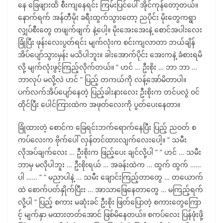
နေ ခြေဖျားထိ စီးကျနေရင်း ကြမ်းပြင်ပေါ် အိုင်ကုန်တော့တယ်။
နောက်ရက် အန်တီမိုး ခရီးထွက်သွားတော့ ညပိုင်း မိုးတွေကရွာ
လျှပ်စီးတွေ တဖျက်ဖျက် နဲ့ပေါ့။ မိုးအေးအေးနဲ့ စောင်အပါးလေး
ခြုံပြီး ဖုန်းလေးပွတ်ရင်း မျက်လုံးက စင်းကျလာတာ ဘယ်ချိန်
အိပ်ပျော်သွားမှန်း မသိပါဘူး။ ခါးအောက်ပိုင်း အေးကနဲ့ ခံစားရမိ
လို့ မျက်လုံးဖွင့်ကြည့်လိုက်တယ်။ ” ဟင် … ဦးစိုး … ဘာ ဘာ …
ဘာလုပ် မလို့လဲ ဟင် ” ပြည့် တကယ်ကို လန့်အော်မိတာပါ။
ပက်လက်အိပ်ပျော်နေတဲ့ ပြည့်ခါးနားလေး ဦးစိုးက တင်ပလွဲ ဝင်
ထိုင်ပြီး ပေါင်ကြားထဲက အဖုတ်လေးကို ပွတ်ပေးနေတာ။
ခြုံထားတဲ့ စောင်က ခြေရင်းဘက်ရောက်နေပြီး ပြည့် ညဝတ် စ
ကပ်လေးက ဗိုက်ပေါ် လှန်တင်ထားလျက်လေးပေါ့။ ” သမီး
လိုအပ်ချက်လေး … ဦးစိုးက ဖြည့်ပေး ချင်လို့ပါ ” ” ဟင် … သမီး
ဘာမှ မလိုပါဘူး … ဦးစိုးရယ် … အခန်းထဲက … ထွက် ထွက် ……
ပါ …… ” ” မညာပါနဲ့ … သမီး ချောင်းကြည့်တာတွေ … တယောက်
ထဲ စောက်ပတ်နှိုက်ပြီးး … အာသာဖြေနေတာတွေ … မကြည့်ရက်
လို့ပါ ” ပြည့် စကား မဆုံးခင် ဦးစိုး ဖြတ်ပြောတဲ့ စကားတွေကြော
င့် မျက်နှာ မထားတတ်အောင် ဖြစ်မိနေတယ်။ စကပ်လေး ပြန်ဖုံးဖို့