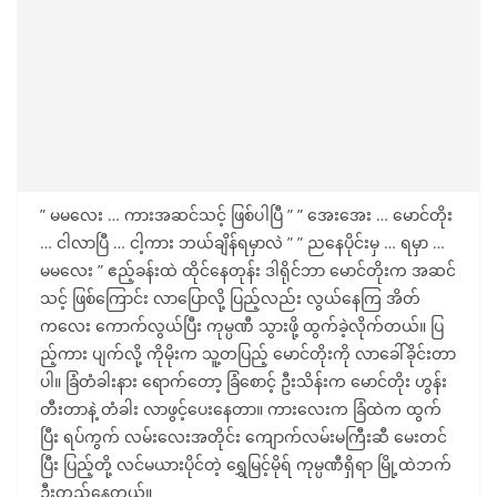
” မမလေး … ကားအဆင်သင့် ဖြစ်ပါပြီ ” ” အေးအေး … မောင်တိုး
… ငါလာပြီ … ငါ့ကား ဘယ်ချိန်ရမှာလဲ ” ” ညနေပိုင်းမှ … ရမှာ …
မမလေး ” ဧည့်ခန်းထဲ ထိုင်နေတုန်း ဒါရိုင်ဘာ မောင်တိုးက အဆင်
သင့် ဖြစ်ကြောင်း လာပြောလို့ ပြည့်လည်း လွယ်နေကြ အိတ်
ကလေး ကောက်လွယ်ပြီး ကုမ္ပဏီ သွားဖို့ ထွက်ခဲ့လိုက်တယ်။ ပြ
ည့်ကား ပျက်လို့ ကိုမိုးက သူ့တပြည့် မောင်တိုးကို လာခေါ်ခိုင်းတာ
ပါ။ ခြံတံခါးနား ရောက်တော့ ခြံစောင့် ဦးသိန်းက မောင်တိုး ဟွန်း
တီးတာနဲ့ တံခါး လာဖွင့်ပေးနေတာ။ ကားလေးက ခြံထဲက ထွက်
ပြီး ရပ်ကွက် လမ်းလေးအတိုင်း ကျောက်လမ်းမကြီးဆီ မေးတင်
ပြီး ပြည့်တို့ လင်မယားပိုင်တဲ့ ရွှေမြင့်မိုရ် ကုမ္ပဏီရှိရာ မြို့ထဲဘက်
ဦးတည်နေတယ်။