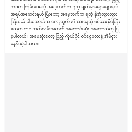
ဘဝက ကြမ်းပေမယ့် အဖေ့ဘက်က ရတဲ့ မျက်နှာချောချောရယ်
အရပ်အမောင်းရယ် ပြီးတော့ အမေ့ဘက်က ရတဲ့ နိုအုံထွားထွား
ကြီးရယ် ခါးအောက်က ကော့ထွက် အိကားနေတဲ့ ဖင်သားစိုင်ကြီး
တွေက ဘဝ တက်လမ်းအတွက် အကောင်းဆုံး အထောက်ကူ ပြု
ခဲ့ပါတယ်။ အမေဆုံးတော့ ပြည့် ကိုယ်ပိုင် ဝင်ငွေလေးနဲ့ အိမ်ငှား
နေနိုင်ခဲ့ပါတယ်။