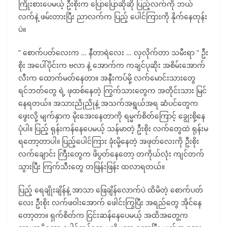
ကြိုးစားပေမယ့် ဦးစိုးက ပြောပြောဆိုဆို ပြည့်လက်ကို ဘယ်
လက်နဲ့ ဖမ်းတားပြီး ညာလက်က ပြည့် ပေါင်ကြားကို နိုက်နေတုန်း
ပဲ။
” စောက်ပတ်လေးက … နီတာရဲလေး … လှလိုက်တာ သမီးရာ ” ဦး
စိုး အပေါ်ပိုင်းက ဗလာ နဲ့ အောက်က ကချင်ပုဆိုး အစိမ်းအောက်
လီးက ထောက်မတ်နေတာ။ အနီးကပ်မို့ လက်မောင်းသားတွေ
ရင်ဘတ်တွေ ရဲ့ ဖုထစ်နေတဲ့ ကြွက်သားတွေက အတိုင်းသား မြင်
နေရတယ်။ အသားညိုညိုနဲ့ အသက်အရွယ်အရ ဆံပင်တွေက
ဖွေးလို့ မျက်နှာက မိုးအေးနေတာကို ရမ္မက်စိတ်ကြောင့် ချွေးစို့နေ
ပုံပါ။ ပြည့် ရုန်းကန်နေပေမယ့် သန်မာတဲ့ ဦးစိုး လက်တွေထဲ ရုန်းမ
ရတော့တာပါ။ ပြည့်ပေါင်ကြား ခုံးမို့နေတဲ့ အဖုတ်လေးကို ဦးစိုး
လက်ချောင်း ကြီးတွေက ဖိပွတ်နေတော့ တကိုယ်လုံး ကျင်တက်
သွားပြီး ကြက်သီးတွေ တဖြန်းဖြန်း ထလာရတယ်။
ပြည့် ရေချိုးချိန်နဲ့ အာသာ ဖြေချိန်လောက်ပဲ ထိမိတဲ့ စောက်ပတ်
လေး ဦးစိုး လက်ဖဝါးအောက် ဖေါင်းကြွပြီး အရည်တွေ အိုင်နေ
တော့တာ။ ရှက်စိတ်က ငြင်းဆန်နေပေမယ့် အထိအတွေ့က