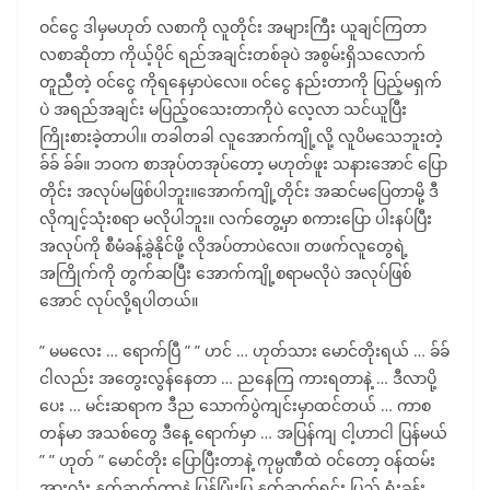
ဝင်ငွေ ဒါမှမဟုတ် လစာကို လူတိုင်း အများကြီး ယူချင်ကြတာ
လစာဆိုတာ ကိုယ့်ပိုင် ရည်အချင်းတစ်ခုပဲ အစွမ်းရှိသလောက်
တူညီတဲ့ ဝင်ငွေ ကိုရနေမှာပဲလေ။ ဝင်ငွေ နည်းတာကို ပြည့်မရှက်
ပဲ အရည်အချင်း မပြည့်ဝသေးတာကိုပဲ လေ့လာ သင်ယူပြီး
ကြိုးစားခဲ့တာပါ။ တခါတခါ လူအောက်ကျို့လို့ လူပိမသေဘူးတဲ့
ခ်ခ် ခ်ခ်။ ဘဝက စာအုပ်တအုပ်တော့ မဟုတ်ဖူး သနားအောင် ပြော
တိုင်း အလုပ်မဖြစ်ပါဘူး။အောက်ကျို့တိုင်း အဆင်မပြေတာမို့ ဒီ
လိုကျင့်သုံးစရာ မလိုပါဘူး။ လက်တွေ့မှာ စကားပြော ပါးနပ်ပြီး
အလုပ်ကို စီမံခန့်ခွဲနိုင်ဖို့ လိုအပ်တာပဲလေ။ တဖက်လူတွေရဲ့
အကြိုက်ကို တွက်ဆပြီး အောက်ကျို့စရာမလိုပဲ အလုပ်ဖြစ်
အောင် လုပ်လို့ရပါတယ်။
” မမလေး … ရောက်ပြီ ” ” ဟင် … ဟုတ်သား မောင်တိုးရယ် … ခ်ခ်
ငါလည်း အတွေးလွန်နေတာ … ညနေကြ ကားရတာနဲ့ … ဒီလာပို့
ပေး … မင်းဆရာက ဒီည သောက်ပွဲကျင်းမှာထင်တယ် … ကာစ
တန်မာ အသစ်တွေ ဒီနေ့ ရောက်မှာ … အပြန်ကျ ငါ့ဟာငါ ပြန်မယ်
” ” ဟုတ် ” မောင်တိုး ပြောပြီးတာနဲ့ ကုမ္ပဏီထဲ ဝင်တော့ ဝန်ထမ်း
အားလုံး နူတ်ဆက်တာနဲ့ ပြန်ပြုံးပြ နူတ်ဆက်ရင်း ပြည့် ရုံးခန်း