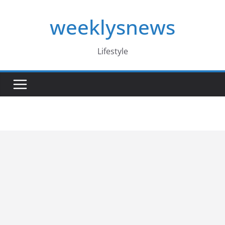
Skip
weeklysnews
to
content
Lifestyle