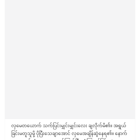
လှမေတယောက် သက်ပြင်းမျှင်းမျှင်းလေး ချလိုက်မိ၏။ အရွယ်
ခြင်းမတူသူမို့ ပိုပြီးသေချာအောင် လှမေအချိန်ဆွဲနေရ၏။ နောက်