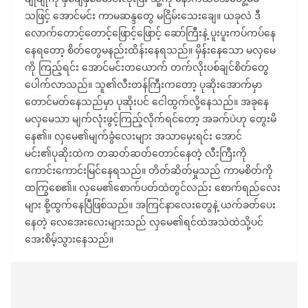
သဖြင့် အောင်မင်း ကာမဆန္ဒတွေ မငြိမ်းသေးချေ။ ယခုလဲ ဒီ
လောက်တောင့်တောင့်ဖြောင့်ဖြောင့် ဆော်ကြီးနဲ့ ပူးပူးကပ်ကပ်နေ
နေရတော့ စိတ်တွေမနည်းထိန်းနေရသည်။ မှိန်းနေသော မလှမေ
ကို ကြည့်ရင်း အောင်မင်းတယောက် တက်လိုးပစ်ချင်စိတ်တွေ
ပေါက်လာသည်။ သူ၏လီးတန်ကြီးကတော့ ပုဆိုးအောက်မှာ
တောင်မတ်နေသည်မှာ ပုဆိုးပင် ငေါထွက်လို့နေသည်။ အခုနေ
မလှမေသာ မျက်လုံးဖွင့်ကြည့်လိုက်ရင်တော့ အခက်ပဲဟု တွေးမိ
နေ၏။ လှမေ၏မျက်ခွံလေးများ အသာမှေးရင်း အောင်
မင်း၏ပုဆိုးထဲက တဆတ်ဆတ်တောင်နေတဲ့ လီးကြီးကို
ကောင်းကောင်းမြင်နေရသည်။ တိတ်ဆိတ်မှုသည် ကာမစိတ်ကို
ထကြွစေ၏။ လှမေ၏စောက်ပတ်ထဲတွင်လည်း စောက်ရည်လေး
များ စို့ထွက်နေပြီဖြစ်သည်။ အကြင်နာလေးတွေနဲ့ ယက်ခတ်ပေး
နေတဲ့ လေအေးလေးများသည် လှမေ၏ရင်ထဲအသဲထဲသို့ပင်
အေးစိမ့်သွားနေသည်။