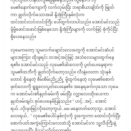
မေ၏နောက်ကျောကို လက်လှမ်းပြီး ဘရာစီယာချိတ်ကို ဖြုတ်
ကာ ချွတ်လိုက်သောအခါ နို့အုံကြီးနှစ်လုံးက
ထင်းထင်းလင်းလင်းကြီး ပေါ်ထွက်လာပါသည်။ အောင်မင်းသည်
မို့မို့ဖောင်းဖောင်းဖြစ်နေသော နို့အုံကြီးများကို လက်ဖြင့် စုံကိုင်ပြီး
စို့ပေးနေသည်။
လှမေကတော့ သူမလက်ချောင်းလေးတွေကို အောင်မင်းဆံပင်
များအကြား ထိုးဖွရင်း တအင့်အင့်ဖြင့် အသံလေးများထွက်နေ
ရ၏။ အောင်မင်းသည် လှမေ၏ခါးလေးကို ပွတ်ပေးနေရာက
သူမ၏ထဘီကို ချွတ်လိုက်တော့သည်။ လီးနဲ့ဝေးတာ သုံးနှစ်
တောင် ရှိနေတဲ့ စိမ်းစိမ်းညို့ညို့ မို့ထွက်နေတဲ့ လှမေ၏စောက်
ဖုတ်လေးကို ရွရွလေးပွတ်ပေးနေ၏။ အနေရခက်လှသော လှမေ
က အောင်မင်း၏နှုတ်ခမ်းကို ဖမ်းပြီး လျှာလေးထိုးပေးကာ
နှုတ်ခမ်းချင်း စုပ်ပေးနေမိပြန်သည်။ ” ဟင့်..အင့်.. အောင်
ရယ်..လိုးမှာဖြင့်လိုးတော့ကွယ်..မမ မနေတတ်တော့ဘူး..အောင်
လေးရယ်.. ” လှမေ၏ပေါင်နှစ်လုံးကို ဒူးကွေးကာ ထောင်လိုက်ပြီး
စောက်ပတ်အကွဲကြောင်းလေးထဲသို့ အောင်မင်းက သူ့လီးကြီးနဲ့
အသာတေ့ပြီး ဖိသွင်းလိုက်တော့၏။