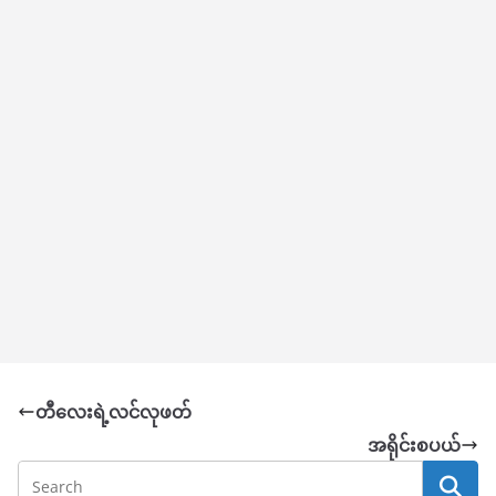
တီလေးရဲ့လင်လုဖတ်
အရိုင်းစပယ်