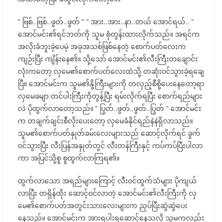
” ဗြစ်..ဗြစ်..ဖွတ်..ဖွတ် ” ” အား..အား..နာ..တယ် အောင်ရယ်.. ”
အောင်မင်း၏ရင်ဘတ်ကို သူမ စုံတွန်းထားလိုက်သည်။ အရင်က
အလိုးခံဘူးခဲ့ပေမဲ့ အခုအသစ်ဖြစ်နေတဲ့ စောက်ပတ်လေးက
ကျဉ်းပြီး ကျိန်းနေ၏။ သို့သော် အောင်မင်း၏လီးကြီးတချောင်း
လုံးကတော့ လှမေ၏စောက်ပတ်လေးထဲသို့ တဆုံးဝင်သွားခဲ့ရချေ
ပြီ။ အောင်မင်းက သူမ၏နို့ကြီးများကို တလှည့်စီစို့ပေးနေတော့ရာ
လှမေခမျာ တင်ပါးကြီးကိုတွန့်ပြီး ရမ်းလိုက်ရပြီး စောက်ရည်များ
လဲ ပိုထွက်လာတော့သည်။ ” ပြွတ်..ဖွတ်..ဖွတ်..ပြွတ် ” အောင်မင်း
က တချက်ချင်းစီလိုးပေးတော့ လှမေခံနိုင်ရည်နဲနဲရှိလာသည်။
သူမ၏စောက်ပတ်နှုတ်ခမ်းလေးများသည် ဆောင့်လိုက်ရင် ခွက်
ဝင်သွားပြီး လီးပြန်အနှုတ်တွင် လီးတန်ကြီးနှင့် ကပ်ကပ်ပြီးပါလာ
ကာ အပြင်သို့စူ စူထွက်လာကြရ၏။
ထွက်လာသော အရည်များကြောင့် လီးဝင်ထွက်သံများ ပိုကျယ်
လာပြီး တရှိန်ထိုး ဆောင့်ဝင်လာတဲ့ အောင်မင်း၏လီးကြီးကို လှ
မေ၏စောက်ပတ်အတွင်းသားလေးများက ညှပ်ပြီးဆွဲဆွဲပေး
နေသည်။ အောင်မင်းက အားရပါးရဆောင့်နေသလို သူမကလည်း