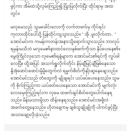
ဖွင့်ကာ အိမ်ထဲသို့လှမ်းကြည့်၍ ပြုံးပြလိုက်ပြီး ထိုင်ရာမှ အထ
တွင်။
မလှမေသည် သူမခေါင်းလေးကို လက်တဖက်မှ ကိုင်ရင်း
ကုလားထိုင်ပေါ်သို့ ပြန်ထိုင်ကျသွားသည်။ ” အို..မူးလိုက်တာ.. ”
အောင်မင်းက ကမန်းကတန်းအနားသို့ရောက်သွားသည်။ ဘာလုပ်
ရမှန်းမသိဘဲ မလှမေ၏နားထင်လေးနှစ်ဖက်ကိုသာ နှိပ်ပေးနေ၏။
မွှေးကြိုင်လှသော လှမေ၏ရနံ့များက အောင်မင်း၏ရင်ကို လှုပ်ခါ
လေပြီ။ ထို့အပြင် အသက်ရှူလိုက်တိုင်း နိမ့်ချီမြင့်ချီဖြစ်နေသော
နို့အုံဖောင်းဖောင်းမို့မို့တွေက်လဲ ရမ္မက်စိတ်ကိုနှိုးဆွနေချေသည်။
အောင်မင်းသည် တံထွေးကို မျိုချရင်း ယပ်ခပ်ပေးနေသည်။ သူမ
ကို စိုက်ကြည့်ကာ ယပ်ခတ်ပေးနေသော အောင်မင်းကို မျက်လုံး
လေးမှေးကြည့်ရင်းက လှမေ ထဖက်ချင်စိတ်တွေပေါက်နေရ
သည်။ မိန်းမသားမို့သာ ထိန်းနေရသည်။ အောင်မင်းအဖို့လဲ
အခက်တွေ့နေသည်။ ဟိုတနေ့ကမှ ချစ်သူချိုချိုကို ပါကင်ဖွင့်ပြီး
အသာချော့လိုးခဲ့သည်။