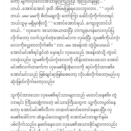
တော့ မျက်လုံးလေးအသာဖွင့်ကြည့်ပြီး အံ့သြဟန်ဖြင့်… ”
ဟယ်..အောင်အောင် ခုထိ အိမ်မပြန်ရသေးဘူးလား.. ” ” ဟုတ်
တယ်..မမ၊ မမကို စိတ်မချလို့၊ တော်ကြာ ခေါင်းပိုကိုက်လာရင်
ဘယ်သူမှ မရှိမှာစိုးလို့ ” ” အောင်အောင်ရယ်..ကျေးဇူးတင်ပါ
တယ်.. ” လှမေက အသာအယာထပြီး လဲကျမဲ့ဟန်လေးလုပ်ပြ
လိုက်တော့ လက်သွက်တဲ့အောင်မင်းက လှမ်းပြီး သူမ၏ကိုယ်လုံး
လေးကိုပွေ့ထားလိုက်၏။ ” လာ..မမ အခန်းထဲ တွဲပို့ပေးမယ် ”
အောင်မင်း၏ရင်ခွင်ထဲ မှေးရင်း လှမေသည် အခန်းထဲသို့ တွဲဝင်
လာခဲ့သည်။ သူမ၏ကိုယ်လုံးလေးကို ထိန်းထားပေးသော အောင်
မင်း၏လက်တဖက်က လှမေ၏နို့အုံလေးကို ဆုပ်ကိုင်ထား၏။
အောင်မင်းသည် ဖြစ်ချင်ရာဖြစ်စေတော့ လိုးပစ်လိုက်တော့မည်ဟု
ဆုံးဖြတ်လိုက်တော့သည်။
သူကိုင်ထားသော လှမေ၏ရင်သားများသည် မာတင်းနေ၏။ တွဲ
လာရင်း ကြီးမားစွံ့ကားတဲ့ ဖင်သားကြီးတွေက သူ့ကိုလာပွတ်နေ
တော့ အောင်မင်း၏လီးက တဆတ်ဆတ်တောင်နေပေပြီ။ လှ
မေ၏ခေါင်းက ဆံနွယ်လေးများကို အောင်မင်းတချက်နမ်း
ပစ်လိုက်သည်။ နုဖတ်နေသော လှမေ၏အသားစိုင်များကလည်း