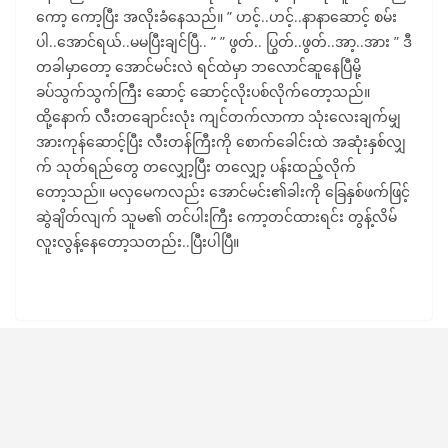
ကော့ ကော့ပြီး အလိုးခံနေသည်။ ” ဟင့်..ဟင့်..နာနာဆောင့် စမ်း
ပါ..အောင်ရယ်..မမပြီးချင်ပြီ.. ” ” ဖွတ်.. ပြွတ်..ဖွတ်..အာ့..အား ” ဒီ
တခါမှာတော့ အောင်မင်းလဲ ရင်ထဲမှာ ဘလောင်ဆူနေပြီမို့
ခပ်သွက်သွက်ကြီး ဆောင့် ဆောင့်လိုးပစ်လိုက်တော့သည်။
ထို့နောက် လီးတချောင်းလုံး ကျင်တက်လာကာ သုံးလေးချက်မျှ
အားကုန်ဆောင့်ပြီး လီးတန်ကြီးကို စောက်ခေါင်းထဲ အဆုံးနှစ်လျှ
က် သုတ်ရည်တွေ တလျှော့ပြီး တလျှော့ ပန်းထည့်လိုက်
တော့သည်။ မလှမေကလည်း အောင်မင်း၏ခါးကို ခြေနှစ်ဖက်ဖြင့်
ဆွဲချိတ်လျက် သူမ၏ တင်ပါးကြီး ကော့တင်ထားရင်း တွန့်လိမ်
လူးလွန့်နေတော့သတည်း..ပြီးပါပြီ။