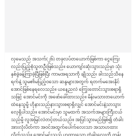
လှမေသည် အသက်(၂၆) တခုလပ်တယောက်ဖြစ်ကာ ငွေကြေး
လည်းပြည့်စုံသူတဦးဖြစ်သည်။ ယောကျာ်းဆုံးသွားသည်မှာ သုံး
နှစ်ခွဲခန့်ကြာခဲ့ပြီဖြစ်ပြီး ကာမအရသာကို ချိုသည်၊ ခါးသည်သိနေ
ရက်နဲ့ သူမ၏မပြည့်ဝသော ဆန္ဒများအတွက် ရတက်မအေးနိုင်
အောင်ဖြစ်နေရလေသည်။ ယနေ့ညလဲ ကြွေးတောင်းသွားစရာရှိ
သဖြင့် အောင်မင်းကို အဖော်ခေါ်ထားသည်။ မိန်းမသားတယောက်
ထဲနေသူမို့ ဟိုနားသည်နားသွားစရာရှိလျှင် အောင်မင်းနဲ့သာသွား
လေ့ရှိပါသည်။ အောင်မင်းမှာ သူမထက် အသက်အများကြီးငယ်
သည်မို့ လူအမြင်လဲတင့်တယ်သည်။ အပြင်သွားမည်ဖြစ်၍ တံခါး
အားလုံးပိတ်ကာ အဝင်အထွက်ပေါက်လေးသာ အသာဟထား
လိုက်သည်။ အောင်မင်းသည် ဟထားသော တံခါးလေးကို တွန်း