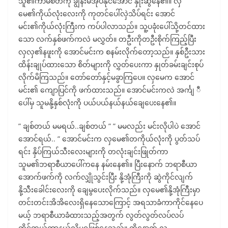
သူ၏ကာမစိတ်ကို ချွန်းမအုပ်နိုင်အောင် နှိုးဆွနေ၏။ လှ
မေ၏ကိုယ်လုံးလေးကို ကုတင်ပေါ်လှဲသိပ်ရင်း အောင်
မင်း၏ကိုယ်လုံးကြီးက ကပ်ပါလာသည်။ သူ့ပခုံးပေါ်သို့တင်ထား
သော လက်နှစ်ဖက်ကလဲ မလွှတ်။ တဦးကိုတဦးစိုက်ကြည့်ပြီး
လှလှ၏နဖူးကို အောင်မင်းက စနမ်းလိုက်တော့သည်။ နှစ်ဦးသား
ထိန်းချုပ်ထားသော စိတ်များကို လွှတ်ပေးကာ နှုတ်ခမ်းချင်းစုပ်
လိုက်မိကြသည်။ တော်တော်နှင့်မခွာကြပေ။ လှမေက အောင်
မင်း၏ ကျောပြင်ကို ဖက်ထားသည်။ အောင်မင်းကလဲ အင်္ကျ ီ
ပေါ်မှ သူမနို့နှစ်လုံးကို ပယ်ပယ်နယ်နယ်ချေပေးနေ၏။
” ချစ်တယ် မမရယ်..ချစ်တယ် ” ” မမလည်း မင်းလိုပါပဲ အောင်
အောင်ရယ်.. ” အောင်မင်းက လှမေ၏တကိုယ်လုံးကို ပွတ်သပ်
ရင်း နှိပ်ကြယ်သီးလေးများကို တလုံးချင်းဖြုတ်ကာ
သူမ၏ဘရာစီယာပေါ်ကနေ နမ်းနေ၏။ ပြီးနောက် ဘရာစီယာ
အောက်ဖက်ကို လက်လျှိုသွင်းပြီး နို့အုံကြီးကို ဆွဲကိုင်လျက်
နို့သီးခေါင်းလေးကို ချေမွပေးလိုက်သည်။ လှမေ၏နို့အုံကြီးမှာ
တင်းတင်းအိအိလေးရှိနေသောကြောင့် အရသာခံကာကိုင်နေပေ
မယ့် ဘရာစီယာခံထားသည့်အတွက် လွတ်လွတ်လပ်လပ်
ကိုင်တွယ်ကာနယ်လို့မရဖြစ်နေသည်။ ထို့နောက် လှ