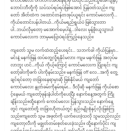
ကောင်မလေး ပက်လက်အိပ်နေရာမှ ထထိုင်သည်။သူမအကျီနှင့်
ဘောင်းဘီတို့ကို သပ်သပ်ရပ်ရပ်ဖြစ်အောင် ပြန်ဝတ်သည်။ ကျ
တော် အိတ်ထဲက ၁ထောင်တန်တအုပ်ယူရင်း ကောင်မလေးကို…
ကိုယ်တောင်းပန်ပါတယ်…ကိုယ်မရည်ရွယ်ပဲ ဖြစ်သွားတာ
ပါ..ဘယ်လိုမှတော့ မအောက်မေ့ပါနဲ့…ဒါလေး မုန့်ဖိုးယူသွားပါ
ကောင်မလေးက ဘာမှမပြောပဲရပ်ကြည့်နေသည်။
ကျတော် သူမ လက်ထဲထည့်ပေးရင်း… သဘက်ခါ ကိုယ်ပြန်မှာ…
မင်းနဲ့ မနက်ဖြန် ထပ်တွေ့လို့ရနိုင်မလား ကျမ မနက်ဖြန် အလုပ်မ
လာဘူး ဟင်…ကိုယ် ကိုယ့်ကြောင့် ကောင်မလေးက ပြုံးရင်း ကျ
တော့်ခါးကိုဖက် ပါးကိုနမ်းသည်။ မနက်ဖြန် off လေ…အကို တွေ့
ချင်ရင်တော့ တခြားနေရာမှာဆို ဖြစ်နိုင်မယ် ကျတော်
ကောင်မလေး နွုတ်ခမ်းကိုနမ်းရမ်း… ဒီလိုဆို မနက်ဖြန် ကိုယ်စော
င့်နေမယ် ကျတော့်ဖုန်းနံပါတ်ကိုပေးပြီး နောက်နေ့အတွက် ကြို
ချိန်းသည်။ထို့နောက် ကောင်မလေး ပြန်သွားသည်။ နောက်နေ့
တွင် ကျတော်တို့ တခြားဟိုတယ်တွင် နည်းမျိုးစုံနှင့်လိုးဖြစ်ကြ
သည်။ကျတော် သူမ အဖုတ်ကို ယက်ပေးခဲ့သလို သူမသည်လည်း
ကျတော့လီးကို မချွတ်တမ်းစုတ်ပေးခဲ့သည်။ ထို့နောက်ပိုင်း ကျ
တော်ရန်ကုန်ရောက်တိုင်း သူမနှင့် အမြဲလိုလို တွေ့ဖြစ်ခဲ့ကြလေ