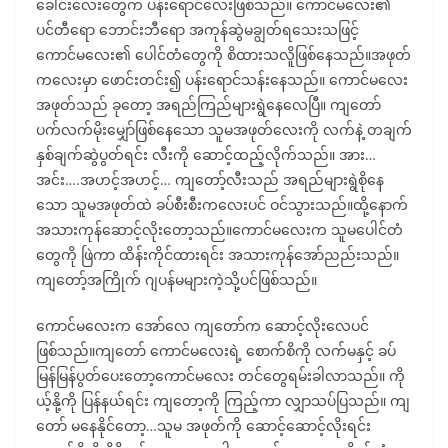
ခေါင်းလေးတွေက ပန်းရောင်လေးဖြစ်သည်။ ကောင်မလေး၏
ပင်တီရော ဘောင်းဘီရော အကုန်ဆွဲမချွတ်ရသေးသဖြင့်
ကောင်မလေး၏ ပေါင်တံတွေကို စိထားသလိူဖြစ်နေသည်။အဖုတ်
ကလေးမှာ ဖောင်းတင်း၍ ပန်းရောင်သန်းနေသည်။ ကောင်မလေး
အဖုတ်သည် ခုတော့ အရည်ကြည်များရွဲနေလေပြီ။ ကျတော်
ပက်လက်မိုးမျှော်ဖြစ်နေသော သူမအဖုတ်လေးကို လက်နဲ့ တချက်
နှစ်ချက်ဆွဲပွတ်ရင်း လီးကို ဆောင့်ထည့်လိုက်သည်။ အား…
အင်း….အဟင့်အဟင့်… ကျတော့်လီးသည် အရည်များရွဲစိုနေ
သော သူမအဖုတ်ထဲ ခပ်စီးစီးကလေးပင် ဝင်သွားသည်။ထို့နောက်
အသားကုန်ဆောင့်လိုးတော့သည်။ကောင်မလေးက သူမပေါင်တံ
တွေကို ဖြဲကာ ထိန်းကိုင်ထားရင်း အသားကုန်အော်ညည်းသည်။
ကျတော့်အကြိုက် ဂျပန်မများကဲ့သို့ပင်ဖြစ်သည်။
ကောင်မလေးက အော်လေ ကျတော်က ဆောင့်လိုးလေပင်
ဖြစ်သည်။ကျတော် ကောင်မလေးရဲ့ စောက်စိကို လက်မနှင့် ခပ်
မြန်မြန်ပွတ်ပေးတော့ကောင်မလေး တင်တွေရမ်းခါလာသည်။ ကို
ယ့်နို့ကို ပြန်နယ်ရင်း ကျတော့ကို ကြည့်ကာ လျှာသပ်ပြသည်။ ကျ
တော် မနေနိုင်တော့…သူမ အဖုတ်ကို ဆောင့်ဆောင့်လိုးရင်း