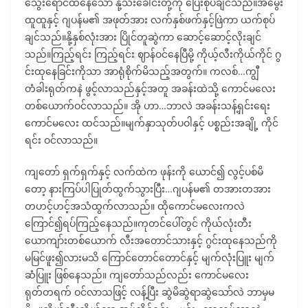
သွေးရောင်ထနေသော နို့သီးခေါင်းတို့ကို ပြေးစုပ်ချင်သည်။အမွေး
ထူထူနှင့် ဂျပန်မ၏ အဖုတ်အား လက်နှစ်ဖက်နှင့်ဖြဲကာ ယက်စုပ်
ချင်သည်။နို့နှစ်လုံးအား ပြိုင်တူဆွဲကာ ဆောင့်ဆောင့်လိုးချင်
သည်။ကြည့်ရင်း ကြည့်ရင်း ဈာန်ဝင်နေပြီမို့ ကိုယ့်လီးကိုယ်ကိုင် ဂွ
င်းထုနေခြင်းကိုသာ အာရုံစိုက်မိသည့်အတွက်။ ကလစ်…ကျွီ
တံခါးရုတ်ကနဲ ဖွင့်လာသည်နှင့်အတူ အခန်းထဲသို့ ကောင်မလေး
တစ်ယောက်ဝင်လာသည်။ အို ဟာ…ဘာလဲ အခန်းသန့်ရှင်းရေး
ကောင်မလေး ထင်သည်။မျက်နှာသုတ်ပဝါနှင့် ပစ္စည်းအချို့ ကိုင်
ရင်း ဝင်လာသည်။
ကျတော် ရှက်ရှက်နှင့် လက်ထဲက ဖုန်းကို ယောင်၍ လွင့်ပစ်မိ
တော့ နားကြပ်ပါပြုတ်ထွက်သွားပြီး…ဂျပန်မ၏ တအားတအား
တဟင့်ဟင့်အသံထွက်လာသည်။ ထိုကောင်မလေးကလဲ
ကြောင်၍ရပ်ကြည့်နေသည်။ကုတင်ပေါ်တွင် ကိုယ်လုံးတီး
ယောကျာ်းတစ်ယောက် လီးအတောင်သားနှင့် ဂွင်းထုနေသည်ကို
မမြင်ဖူး၍လားမသိ ကြောင်တောင်တောင်နှင့် မျက်လုံးပြူး မျက်
ဆံပြူး ဖြစ်နေသည်။ ကျတော်သည်လည်း ကောင်မလေး
ရုတ်တရက် ဝင်လာသဖြင့် လန့်ပြီး ဆွဲမိဆွဲရာဆွဲသော်လဲ ဘာမှမ