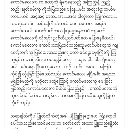
ကောင်မလေးက ကျတော့်ကို ရီဝေနေသည့် အကြည့်နဲ့ ကြည့်
သည်။နွုတ်ခမ်းကို ကိုက်ပြသည်။ ပန်းနု…မင်း အလိုးခံဖူးတယ်မ
လား…ဟင်..အင့်အင့် ဟုတ်..အား…အင်း ငါလိုးတာ ကြိုက်လား…
အဟင့်…အင်း…အင်း…ကြိုက်တယ် မင်း အဖုတ်က အရမ်း
ကောင်းတယ်..စောက်ပတ်ကလဲ ဖြူဖွေးနေတာပဲ ကျတော်
ကောင်မလေးကို လိုးရင်း ညစ်တီးညစ်ပတ်တွေ ပြောနေမိတယ်။
ကောင်မလေးက ကောင်းလာပြီထင်သည်။သူမတင်ပါးတွေကို ကျ
တော့်ဘက်ကို ပြန်ပေးလာသည်။ကျတော် ဖင်ဖွေးဖွေးကြီးကို ကြ
ည့်ရင်း ဆောင့်လိုးရာကမနေနိုင်တော့…။ ပန်းနု ငါ…ငါ…ပြီးတော့
မယ်…မင်းရော ပြီးတော့မလား… အင့်…အင်း…အင်း… အကြပ်
ကိုင်၍ လိုးခြင်းဖြစ်သော်လည်း ကောင်မလေး မပြီးမစီး အရသာ
မရှိဖြစ်မည်ကို မလိုလား။ထို့ကြောင့် ကောင်မလေးကို မေးခြင်း
ဖြစ်သည်။ကောင်မလေးက မီးစိမ်းပြသည်နှင့်…. ကောင်မလေးကို
ကုတင်ပေါ် ပက်လက်လှန်ကာ သူမအင်္ကျီကြယ်သီးတွေကိုဖြုတ်
လိုက်သည်။
ဘရာချိတ်ကိုပါဖြုတ်လိုက်တဲ့အခါ…နို့ဖြူဖြူဖွေးဖွေး ကြီးတွေပါ
ပေါ်လာသည်။ကောင်မလေးက တော်တော် အသားဖြူသည်။နိူ့သီး