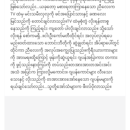
ဖြစ်သော်လည်း…ယခုတော့ မစားရတာကြာနေသော ညီလေးက
TV ထဲမှ မင်းသမီးလှလှကို ဖင်အပြောင်သားနှင့် ခဏလေး
မြင်သည်ကို တောင်ချင်လာသည်။TV ထဲမှစုံတွဲ လိုးရန်တာစူ
နေသည်ကို ကြည့်ရင်း ကျတော် ပါလိုးချင်လာသည်။ သို့သော်
လိုးရန် စော်ကမရှိ..။ငါးဦးကော်မတီထိုင်ရင်း အလုပ်လုပ်ရပေ
မည်။ဝတ်ထားသော ဘောင်းဘီတိုကို ဆွဲချွတ်ရင်း အိပ်ရာပေါ်တွင်
ထိုင်ကာ ညီလေးကို အလုပ်အကျွေးပြုသည်။ကိုရီးယားကားများ
ကို အားမရ။ထို့ကြောင့် ဖုန်းကိုဆွဲယူရင်း ဂျပန်အပြာကား တကား
ကို ဖွင့်သည်။နားကြပ်ကို တပ်သည်။တအားအားတအင်းအင်း
အသံ အပြင်က ကြားလို့မကောင်း။ ဂျပန်ကောင်များ လီးသေး
သေးနှင့် လိုးသည်ကို တအားအားအော်နေသော ဂျပန်မများကို
ရယ်ချင်သော်လည်း…သူတို့အော်သံများက ဖီးလ်ပိုလာသည်။