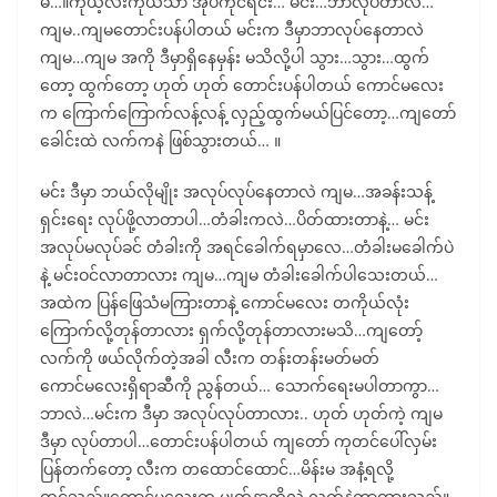
မိ…။ကိုယ့်လီးကိုယ်သာ အုပ်ကိုင်ရင်း… မင်း…ဘာလုပ်တာလဲ…
ကျမ..ကျမတောင်းပန်ပါတယ် မင်းက ဒီမှာဘာလုပ်နေတာလဲ
ကျမ…ကျမ အကို ဒီမှာရှိနေမှန်း မသိလို့ပါ သွား…သွား…ထွက်
တော့ ထွက်တော့ ဟုတ် ဟုတ် တောင်းပန်ပါတယ် ကောင်မလေး
က ကြောက်ကြောက်လန့်လန့် လှည့်ထွက်မယ်ပြင်တော့…ကျတော်
ခေါင်းထဲ လက်ကနဲ ဖြစ်သွားတယ်… ။
မင်း ဒီမှာ ဘယ်လိုမျိုး အလုပ်လုပ်နေတာလဲ ကျမ…အခန်းသန့်
ရှင်းရေး လုပ်ဖို့လာတာပါ…တံခါးကလဲ…ပိတ်ထားတာနဲ့… မင်း
အလုပ်မလုပ်ခင် တံခါးကို အရင်ခေါက်ရမှာလေ…တံခါးမခေါက်ပဲ
နဲ့ မင်းဝင်လာတာလား ကျမ…ကျမ တံခါးခေါက်ပါသေးတယ်…
အထဲက ပြန်ဖြေသံမကြားတာနဲ့ ကောင်မလေး တကိုယ်လုံး
ကြောက်လို့တုန်တာလား ရှက်လို့တုန်တာလားမသိ…ကျတော့်
လက်ကို ဖယ်လိုက်တဲ့အခါ လီးက တန်းတန်းမတ်မတ်
ကောင်မလေးရှိရာဆီကို ညွန်တယ်… သောက်ရေးမပါတာကွာ…
ဘာလဲ…မင်းက ဒီမှာ အလုပ်လုပ်တာလား.. ဟုတ် ဟုတ်ကဲ့ ကျမ
ဒီမှာ လုပ်တာပါ…တောင်းပန်ပါတယ် ကျတော် ကုတင်ပေါ်လှမ်း
ပြန်တက်တော့ လီးက တထောင်ထောင်…မိန်းမ အနံ့ရလို့
ထင်သည်။ကောင်မလေးက မျက်နှာကိုလွဲ လက်နဲ့ကာထားသည်။