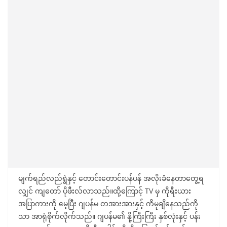
မျက်ရည်လည်ရွဲနှင့် တောင်းတောင်းပန်ပန် အလိုးခံနေတာတွေ့ရ
လျှင် ကျတော် ပိုဖီးလ်လာသည်။ထို့ကြောင့် TV မှ ကိုရီးယား
အပြာကားကို မေ့ပြီး ဂျပန်မ တအားအားနှင့် ကိမုချိနေသည်ကို
သာ အာရုံစိုက်လိုက်သည်။ ဂျပန်မ၏ နို့ကြီးကြီး နှစ်လုံးနှင့် ပန်း