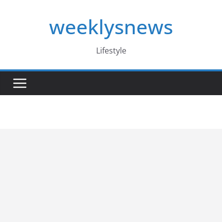
Skip
weeklysnews
to
content
Lifestyle