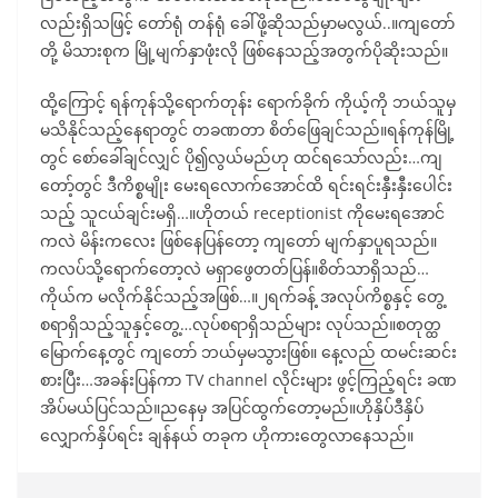
လည်းရှိသဖြင့် တော်ရုံ တန်ရုံ ခေါ်ဖို့ဆိုသည်မှာမလွယ်..။ကျတော်
တို့ မိသားစုက မြို့မျက်နှာဖုံးလို ဖြစ်နေသည့်အတွက်ပိုဆိုးသည်။
ထို့ကြောင့် ရန်ကုန်သို့ရောက်တုန်း ရောက်ခိုက် ကိုယ့်ကို ဘယ်သူမှ
မသိနိုင်သည့်နေရာတွင် တခဏတာ စိတ်ဖြေချင်သည်။ရန်ကုန်မြို့
တွင် စော်ခေါ်ချင်လျှင် ပို၍လွယ်မည်ဟု ထင်ရသော်လည်း…ကျ
တော့်တွင် ဒီကိစ္စမျိုး မေးရလောက်အောင်ထိ ရင်းရင်းနှီးနှီးပေါင်း
သည့် သူငယ်ချင်းမရှိ…။ဟိုတယ် receptionist ကိုမေးရအောင်
ကလဲ မိန်းကလေး ဖြစ်နေပြန်တော့ ကျတော် မျက်နှာပူရသည်။
ကလပ်သို့ရောက်တော့လဲ မရှာဖွေတတ်ပြန်။စိတ်သာရှိသည်…
ကိုယ်က မလိုက်နိုင်သည့်အဖြစ်…။၂ရက်ခန့် အလုပ်ကိစ္စနှင့် တွေ့
စရာရှိသည့်သူနှင့်တွေ့…လုပ်စရာရှိသည်များ လုပ်သည်။စတုတ္ထ
မြောက်နေ့တွင် ကျတော် ဘယ်မှမသွားဖြစ်။ နေ့လည် ထမင်းဆင်း
စားပြီး…အခန်းပြန်ကာ TV channel လိုင်းများ ဖွင့်ကြည့်ရင်း ခဏ
အိပ်မယ်ပြင်သည်။ညနေမှ အပြင်ထွက်တော့မည်။ဟိုနှိပ်ဒီနှိပ်
လျှောက်နှိပ်ရင်း ချန်နယ် တခုက ဟိုကားတွေလာနေသည်။