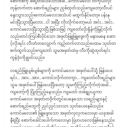
စောက်စိကို ဖိဖိပွတ်ပေးသောအခါ…ကောင်မလေး တကိုယ်လုံး
တုန်တက်တာ စောက်ရည်များ ညှစ်ထုတ်သည်။ကျတော့လီးပင်
နွေးသွားသည်။ကောင်မလေးအသံပင် မထွက်နိုင်တော့။ ပန်းနု
မင်းပြီးသွားပြီမလား…ငါ အပြီး လိုးလိုက်တော့မယ် အင်း…အင်း..
ကောင်မလေးပြီးသွားပြီ ဖြစ်သဖြင့် ကျတော်လိုးရှိန်ကိုမြှင့်လိုက်
သည်။တင်းကြပ်စီးပိုင်သော အဖုတ်ဖြူဖြူဖွေးကို မနားမနေ ဆော
င့်လိုးရင်း လီးတံတလျှောက် ကျဉ်တက်လာသည်။ပထမ သုတ်တ
စက်ထွက်သည်။ကျတော် သူမအဖုတ်ထဲမှ လီးကိုဆွဲထုတ်ရင်း
ကွန်ဒုံးကိုချွတ်သည်။
လရည်ဖြူပျစ်ပျစ်များကို ကောင်မလေး အဖုတ်ပေါ်သို့ ဖြန်းပေး
ရင်း… အား…အား…ကောင်းလိုက်တာကွာ… ကျတော်လီးရည်များ
သူမ အဖုတ်ပေါ် ဖြန်းပေးပြီးတော့ သူမကိုကြည့်လိုက်တဲ့အခါ…
ကျတော့်ကို ပြုံးကြည့်နေသည်။ ကျတော် တစ်ရွုးယူကာ
ကောင်မလေး အဖုတ်တဝိုက်တွင်ပေနေသော လရည်များနှင့်
စောက်ရည်တွေကို ညှင်ညှင်သာသာ သုတ်ပေးနေမိသည်။
ကောင်မလေး၏ ဖြူဖွေးသော အဖုတ်လှလှကလေးမှာ ယခုအခါ
နီရဲပြီး စောက်ခေါင်းပေါက်ကလေးမှာ ပြဲဟဟလေးဖြစ်နေသည်။