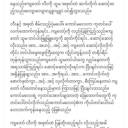
နေသည်။ကျတော် လီးကို သူမ အဖုတ်ထဲ ဆက်တိုက် ဆောင့်ထ
ည့်သည်။လျောလျောလျူလျူပဲ ဝင်၍သွားသည်။
လီးနှင့် အဖုတ် စိမ်းသည့်ပုံမပေါ်။ ကောင်မလေးက ကုတင်ပေါ်
လက်ထောက်ကုန်းရင်း…ကျတော့်ကို လည်ပြန်ကြည့်သည်။ကျ
တော် သူမ တင်ပါးဖြူဖြူတွေကို ဆုတ်ကိုင်ရင်း…ဆောင့်ဆောင့်
လိုးသည်။ အား…အဟင့်…အင့်..အင့် ကျတော် ဆောင့်လိုးလိုက်
တိုင်း တင်ပါးဖွေးဖွေးကြီးတွေက လွိုင်းတွန့်သလို တရိပ်ရိပ်
တုန်တုန်သွားသည်။ကျတော် သူမတင်ပါးတွေ လွုပ်နေတာကို
အရသာခံကြည့်ရင်း ဆောင့်ဆောင့်လိုးရင်းက ပြီးချင်လာသဖြင့်
အရှိန်ပြန်ချသည်။ အား…အကိုရယ်…အား… ကောင်းလိုက်တဲ့
စောက်ဖုတ်ကွာ…အင့်..အင့် လှလိုက်တာကွာ…စီးကြပ်နေတာပဲ ကျ
တော် လီးတောင်နေသည်မှာလဲ ကြာသဖြင့် ပြီးချင်လာသည်။
ကောင်မလေးရဲ့ ကုတင်အောက်ချထားတဲ့ ခြေထောက်တွေကို ကု
တင်ပေါ်တင်လိုက်သည်။ကောင်မလေးပုံစံက ကိုယ်တင်ပေါ်ဝယ်
လေးဘက်ကုန်းနေသည့် ပုံဖြစ်သည်။
ကျတော် လီးကို အဖုတ်ထဲ ပြန်ထိုးထည့်ရင်း လိုးသည့်အခါ