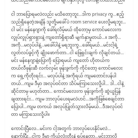
ငါ ဘာပြောရမလဲလည်း မသိတော့ဘူး…ဒါက privacy ကွ…ဧည့်
သည်ရှိနေတဲ့အချိန် သူတို့မခေါ်ပဲ room service ပေးလို့မရဘူး…
ငါ မင်း မန်နေဂျာကို ခေါ်ရလိမ့်မယ် ထိုတော့မှ ကောင်မလေးက
လွုပ်လွုပ်ရှားရှားနဲ့ ကျတော်ရှိရာဆီ မျက်နှာမူတယ်…။ အကို…
အကို…မလုပ်ပါနဲ့…မခေါ်ပါနဲ့ မရဘူးကွ…ခေါ်ရမယ်…မင်းငါ့ရဲ့
လွတ်လပ်ခွင့်ကို ချိုးဖောက်တာ…ငါ ဖြေရှင်းချက် လိုချင်တယ်…
မင်း မန်နေဂျာနဲ့ပြောကို ပြောရမယ် ကျတော် ဟိုတယ်က
တယ်လီဖုန်းဆီ လက်လှမ်း ဖုန်းခွက်ကို ကိုင်တော့ ကောင်မလေး
က ရှေ့ကိုတိုးရင်း… မလုပ်ပါနဲ့ အကိုရယ် ကျမတောင်းပန်ပါ
တယ်…ကျမ ဒီမှာ အလုပ်ဝင်တာ သိပ်မကြာသေးလို့ပါ… ဒါ…ငါနဲ့
ဆိုင်တာမှ မဟုတ်တာ… ကောင်မလေးက ဖုန်းခွက်ကို ဆွဲယူပြန်
ချထားရင်း… ကျမ ဘာလုပ်ပေးရမလဲဟင်…အကိုဖြစ်စေချင်တာ
ပြောပါ…ကျမ တကယ် အလုပ်ပြုတ်သွားလိမ့်မယ်…ဒီအလုပ်ဝင်
တာ မကြာသေးလို့ပါ။
ကောင်းပြီလေ…မင်းက ငါ့အတွက် ဘာလုပ်ပေးနိုင်မလဲ…
နောက်ပြီး…ငါက ဒီမှာ ကိုယ်လုံးတီးနဲ့ ရပ်နေတာ…မင်းဘာလို့