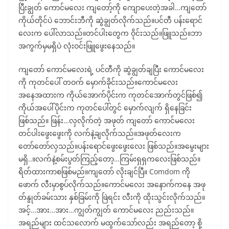
ပြီးချွတ် ကောင်မလေး ကျတော့်ကို ကျောပေးတဲ့အခါ…ကျတော်
ကိုယ်တိုင်ပဲ ဘောင်းဘီကို ဆွဲချွတ်လိုက်သည်။ပင်တီ ပန်းရောင်
လေးက ပေါ်လာသည်။တင်ပါးတွေက ဝိုင်းသည်။ဖြူသည်။ဘာ
အကွက်မှမရှိပဲ လုံးဝင်းဖြူဖွေးနေသည်။
ကျတော် ကောင်မလေးရဲ့ ပင်တီကို ဆွဲချွတ်ချပြီး ကောင်မလေး
ကို ကုတင်ပေါ် တဝက် မှောက်ခိုင်းသည်။ကောင်မလေး
အနေအထားက ကိုယ်အောက်ပိုင်းက ကုတင်အောက်တွင်ဖြစ်၍
ကိုယ်အပေါ်ပိုင်းက ကုတင်ပေါ်တွင် မှောက်လျက် ရှိနေခြင်း
ဖြစ်သည်။ ဖြန်း…လှလိုက်တဲ့ အဖုတ် ကျတော် ကောင်မလေး
တင်ပါးဖွေးဖွေးကို လက်နဲ့ချလိုက်သည်။အဖုတ်လေးက
တော်တော်လှသည်။ပန်းရောင်ဖွေးဖွေးလေး ဖြစ်သည်။အမွေးများ
မရှိ..။လက်နဲ့စမ်းပွတ်ကြည့်တော့…ကြမ်းရှရှကလေးဖြစ်သည်။
ရိတ်ထားကာစဖြစ်မည်။ကျတော် လိုးချင်ပြီ။ Comdom ကို
ဖောက် လီးမှာစွပ်လိုက်သည်။ကောင်မလေး အနောက်ကနေ အဖု
တ်နွုတ်ခမ်းသား နှစ်ခြမ်းကို ဖြဲရင်း လီးကို ထိုးသွင်းလိုက်သည်။
အင့်…အား…အား…ကျွတ်ကျွတ် ကောင်မလေး ညည်းသည်။
အရည်များ ထင်သလောက် မထွက်သော်လည်း အရည်တော့ စို့