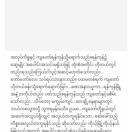
အလုပ်ကိစ္စနှင့် ကျတော်ရန်ကုန်သို့ရောက်သည်။ရန်ကုန်၌
ဆွေမျိုး အပေါင်းအသင်းမရှိသဖြင့် ထုံးစံအတိုင်း ဟိုတယ်တွင်
တည်းရသည်။ကြယ်ငါးပွင့်အဆင့်မဟုတ်သော်လည်း…
တော်တော်လေး သပ်ရပ်သားနားသည်။ ပထမတစ်ရက် ကျတော်
ဟိုတယ်ခန်းသို့ရောက်ရောက်ခြင်း…ခဏအနားယူကာ…ရန်ကုန်မြို့
အနှံ့တကိုယ်တည်း ပတ်သည်။ရန်ကုန်သည် ကျတော်နှင့်မစိမ်း
သော်လည်း…သိပ်တော့ မကျွမ်းကျင်…။တချို့နေရာများတွင်
ဘယ်ကစသွားလို့ သွားရမှန်းမသိ။ ဥပမာ…ကျတော်တို့နယ်တွင်
အဆက်အသွယ်ရှိလျှင် အလွယ်တကူရနိုင်သော…စော်ခေါ်သည့်
ကိစ္စ။အလွယ်တကူရနိုင်သည် ဆိုသော်လည်း ကိုယ့်မြို့ကိုယ့်နယ်
ဖြစ်သည့်အတွက် အပေါင်းအသင်းစုံသည်။မိဘဆွေမျိုးများ