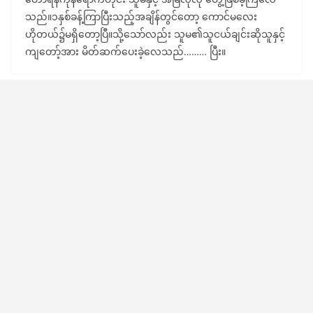
သည်။၁နှစ်ခန့်ကြာပြီးသည့်အချိန်တွင်တော့ ကောင်မလေး
ဟိုတယ်၌မရှိတော့ပြီ။သို့သော်လည်း သူမ၏သူငယ်ချင်းဆိုသူနှင့်
ကျတော့်အား မိတ်ဆက်ပေးခဲ့လေသည်……… ပြီး။