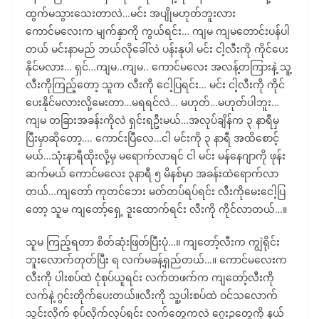
ထွက်မသွားသေးတာလဲ…မင်း အပျိုမဟုတ်ဘူးလား
ကောင်မလေးက မျက်နှာကို ကွယ်ရင်း… ကျမ ကျမတောင်းပန်ပါ
တယ် မင်းနာမည် ဘယ်လိုခေါ်လဲ ပန်းနုပါ မင်း ငါ့လီးကို ကိုင်ပေး
နိုင်မလား… ရှင်…ကျမ..ကျမ.. ကောင်မလေး အလန့်တကြားနဲ့ သူ့
လီးကိုကြည့်တော့ သူက လီးကို ငေါ့ပြရင်း… မင်း ငါ့လီးကို ကိုင်
ပေးနိုင်မလားလို့မေးတာ…မရရင်လဲ… မဟုတ်…မဟုတ်ပါဘူး…
ကျမ တခြားအခန်းကိုလဲ ရှင်းရဦးမယ်…အလုပ်ချိန်က ၃ နာရီမှ
ပြီးမှာဆိုတော့…. ကောင်းပြီလေ…ငါ မင်းကို ၃ နာရီ အထိစောင့်
မယ်…သုံးနာရီထိုးလို့မှ မရောက်လာရင် ငါ မင်း မန်နေဂျာကို ဖုန်း
ဆက်မယ် ကောင်မလေး ၃နာရီ ၅ မိနစ်မှာ အခန်းထဲရောက်လာ
တယ်…ကျတော် ကုတင်ဘေး မတ်တပ်ရပ်ရင်း လီးကိုမေးငေါ့ပြ
တော့ သူမ ကျတော့်ရှေ့ ဒူးထောက်ရင်း လီးကို ကိုင်လာတယ်…။
သူမ ကြည့်ရတာ စိတ်ဆုံးဖြတ်ပြီးပုံ…။ ကျတော့်လီးက ကျွဲရိုင်း
ဘူးလောက်တုတ်ပြီး ရ လက်မခန့်ရှည်တယ်…။ ကောင်မလေးက
လီးကို ပါးစပ်ထဲ ငုံစုပ်ယူရင်း လက်တဖက်က ကျတော့်လီးကို
လက်နဲ့ ဂွင်းတိုက်ပေးတယ်။လီးကို သူ့ပါးစပ်ထဲ ဝင်သလောက်
သွင်းလိုက် စုပ်လိုက်လုပ်ရင်း လက်တွေကလဲ ဂွေးဥတွေကို နယ်