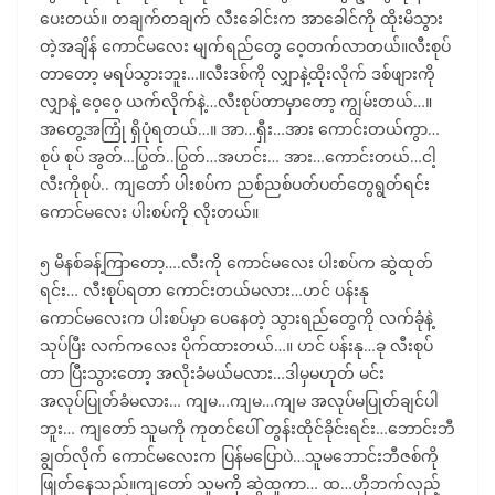
ပေးတယ်။ တချက်တချက် လီးခေါင်းက အာခေါင်ကို ထိုးမိသွား
တဲ့အချိန် ကောင်မလေး မျက်ရည်တွေ ဝေ့တက်လာတယ်။လီးစုပ်
တာတော့ မရပ်သွားဘူး…။လီးဒစ်ကို လျှာနဲ့ထိုးလိုက် ဒစ်ဖျားကို
လျှာနဲ့ ဝေ့ဝေ့ ယက်လိုက်နဲ့…လီးစုပ်တာမှာတော့ ကျွမ်းတယ်…။
အတွေ့အကြုံ ရှိပုံရတယ်…။ အာ…ရှီး…အား ကောင်းတယ်ကွာ…
စုပ် စုပ် အွတ်…ပြွတ်..ပြွတ်…အဟင်း… အား…ကောင်းတယ်…ငါ့
လီးကိုစုပ်.. ကျတော် ပါးစပ်က ညစ်ညစ်ပတ်ပတ်တွေရွတ်ရင်း
ကောင်မလေး ပါးစပ်ကို လိုးတယ်။
၅ မိနစ်ခန့်ကြာတော့….လီးကို ကောင်မလေး ပါးစပ်က ဆွဲထုတ်
ရင်း… လီးစုပ်ရတာ ကောင်းတယ်မလား…ဟင် ပန်းနု
ကောင်မလေးက ပါးစပ်မှာ ပေနေတဲ့ သွားရည်တွေကို လက်ခုံနဲ့
သုပ်ပြီး လက်ကလေး ပိုက်ထားတယ်…။ ဟင် ပန်းနု…ခု လီးစုပ်
တာ ပြီးသွားတော့ အလိုးခံမယ်မလား…ဒါမှမဟုတ် မင်း
အလုပ်ပြုတ်ခံမလား… ကျမ…ကျမ…ကျမ အလုပ်မပြုတ်ချင်ပါ
ဘူး… ကျတော် သူမကို ကုတင်ပေါ် တွန်းထိုင်ခိုင်းရင်း…ဘောင်းဘီ
ချွတ်လိုက် ကောင်မလေးက ပြန်မပြောပဲ…သူမဘောင်းဘီဇစ်ကို
ဖြုတ်နေသည်။ကျတော် သူမကို ဆွဲထူကာ… ထ…ဟိုဘက်လှည့်