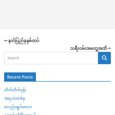
နတ်ပြည်ခုနှစ်ထပ်
သရီးဝမ်းအတွေ့အထိ
Recent Posts
တိတ်တိတ်ပုန်း
အရသာတစ်ခု
မလည်မရှုပ်မလေး