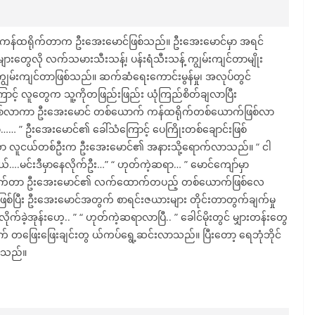
ကန်ထရိုက်တာက ဦးအေးမောင်ဖြစ်သည်။ ဦးအေးမောင်မှာ အရင်
ေလို လက်သမားသီးသန့်၊ ပန်းရံသီးသန့် ကျွမ်းကျင်တာမျိုး
ျွမ်းကျင်တာဖြစ်သည်။ ဆက်ဆံရေးကောင်းမွန်မှု၊ အလုပ်တွင်
ြောင့် လူတွေက သူ့ကိုတဖြည်းဖြည်း ယုံကြည်စိတ်ချလာပြီး
ြစ်လာကာ ဦးအေးမောင် တစ်ယောက် ကန်ထရိုက်တစ်ယောက်ဖြစ်လာ
… ” ဦးအေးမောင်၏ ခေါ်သံကြောင့် ပေကြိုးတစ်ချောင်းဖြစ်
ော လူငယ်တစ်ဦးက ဦးအေးမောင်၏ အနားသို့ရောက်လာသည်။ “ ငါ
ယ်….မင်းဒီမှာနေလိုက်ဦး…” “ ဟုတ်ကဲ့ဆရာ… ” မောင်ကျော်မှာ
ိုက်တာ ဦးအေးမောင်၏ လက်ထောက်တပည့် တစ်ယောက်ဖြစ်လေ
်ပြီး ဦးအေးမောင်အတွက် စာရင်းဇယားများ တိုင်းတာတွက်ချက်မှု
က်ခဲ့အုန်းဟေ့.. ” “ ဟုတ်ကဲ့ဆရာလာပြီ.. ” ခေါင်မိုးတွင် မျှားတန်းတွေ
တဖြေးဖြေးချင်းတွ ယ်ကပ်ရွေ့ဆင်းလာသည်။ ပြီးတော့ ရေဘုံဘိုင်
လာသည်။