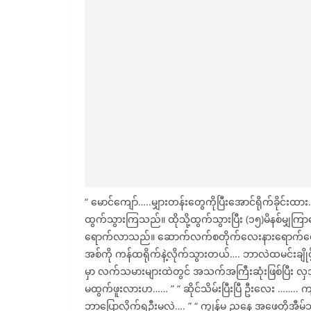
“ မောင်ကျော်…..မျှားတန်းတွေကိုပြီးအောင်ရိုက်ခိုင်းထား…
ထွက်သွားကြသည်။ ထိုသို့ထွက်သွားပြီး (၁၅)မိနစ်မျှ
ရောက်လာသည်။ ဆောက်လက်စတိုက်လေးနားရောက်တော့ အပ
အစ်ကို ကန်ထရိုက်နဲ့လိုက်သွားတယ်…. ဘာလဲထမင်းချိုင့်
မှာ လက်သမားများထဲတွင် အသက်အကြီးဆုံးဖြစ်ပြီး လှသန်း
မထွက်ဖူးလားဟ…… ” “ ဆိုင်သိမ်းပြီးပြီ ဦးလေး …….
ဘာပြောလိုက်ရဦးမလဲ…. ” “ ကျွန်မ ညနေ အဖေတို့အီမ်သ