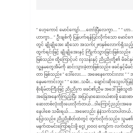
“ ဟေ့ကောင် မောင်ကျော်……တော်ပြီလေကွာ…. ” “ ဟာ.
ဟာကွာ… ” ဦးချစ်ကို ပြန်ပက်ရန်ပြင်လိုက်သော မောင်
တွင် ချိုချိုအေး ဆိုသော အသက်(၂၈)နှစ်လောက်ရှိသည်
ထွက်ရင်းဖြင့် ချိုချိုအေးနှင့် ကြိုက်သွားခြင်းဖြစ
ဖြစ်သည်။ ထို့ကြောင့်ပင် လှသန်းနှင့် ညိုညိုတို့၏ မိခင်နှ
သူ့နှမတွေအိမ်ကို ဆင်းသွားခဲ့တာဖြစ်သည်။ ဖခင်နှင့်မိခင်
တာ ဖြစ်သည်။ “ ဒေါ်လေး….. အဖေနေကောင်းလား ” “ အစ
နေမကောင်းဘူး ” “ အေး..သမီး… ချောင်းဆိုးသွေးပါပြန်
စိုးရိမ်တကြီးဖြင့် ညိုညိုက ဖခင်၏ညီမ အဒေါ်ဖြစ်သူထ
အခြေအနေကိုကြည့်ပြီး အပြင်မှာဆေးဝယ်စားဖို့ ဆေး
ဆေးတစ်လုံးထိုးပေးလိုက်တယ်…ဒါကြောင့်ညည်းအဖေ
နေပါစေ သမီးရယ်……အဖေလည်း နဲနဲသက်သာပါတယ်…… ” 
ပြောသည်။ ညိုညိုစိတ်ထဲတွင် တွက်လိုက်သည်။ သူမ၏ အ
မနက်ထမင်းကြော်ရင်းဖို့ ငွေ(၂၀၀၀) ကျော်က လက်ထဲတ