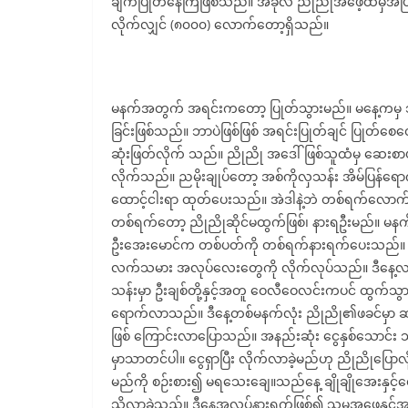
ချက်ပြုတ်နေကြဖြစ်သည်။ အခုလဲ ညိုညိုအဖေ့ထံမှအပြန်
လိုက်လျှင် (၈၀၀၀) လောက်တော့ရှိသည်။
မနက်အတွက် အရင်းကတော့ ပြုတ်သွားမည်။ မနေ့ကမှ သူ
ခြင်းဖြစ်သည်။ ဘာပဲဖြစ်ဖြစ် အရင်းပြုတ်ချင် ပြုတ်စေ
ဆုံးဖြတ်လိုက် သည်။ ညိုညို အဒေါ်ဖြစ်သူထံမှ ဆေးစာယူပ
လိုက်သည်။ ညမိုးချုပ်တော့ အစ်ကိုလှသန်း အိမ်ပြန်ရော
ထောင့်ငါးရာ ထုတ်ပေးသည်။ အဲဒါနဲ့ဘဲ တစ်ရက်လောက်ရင
တစ်ရက်တော့ ညိုညိုဆိုင်မထွက်ဖြစ်၊ နားရဦးမည်။ မ
ဦးအေးမောင်က တစ်ပတ်ကို တစ်ရက်နားရက်ပေးသည်။ ဒါပ
လက်သမား အလုပ်လေးတွေကို လိုက်လုပ်သည်။ ဒီနေ့လည
သန်းမှာ ဦးချစ်တို့နှင့်အတူ ဝေလီဝေလင်းကပင် ထွက်သ
ရောက်လာသည်။ ဒီနေ့တစ်မနက်လုံး ညိုညို၏ဖခင်မှာ
ဖြစ် ကြောင်းလာပြောသည်။ အနည်းဆုံး ငွေနှစ်သောင်း
မှာသာတင်ပါ။ ငွေရှာပြီး လိုက်လာခဲ့မည်ဟု ညိုညိုပြေ
မည်ကို စဉ်းစား၍ မရသေးချေ။သည်နေ့ ချိုချိုအေးနှင့်တ
သို့လာခဲ့သည်။ ဒီနေ့အလုပ်နားရက်ဖြစ်၍ သူမအဖေနှင့်အမ