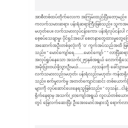
အာစီတစ်ထပ်တိုက်လေးက အကြမ်းထည်ပြီးတော့မည်။ 
ကလက်သမားဆရာ၊ ပန်းရံဆရာကြီးဖြစ်သည်။ သူကအများတွ
မဟုတ်ပေ။ လက်သမားလုပ်ငန်းကော၊ ပန်းရံလုပ်ငန်းပါ က
စေ့စပ်သေချာမှု၊ ပိုင်ရှင်အပေါ် စေတနာတွေထားမှုတွေက
အဆောက်အဦးတစ်ခုလုံးကို `ဝ´ ကွက်အပ်သည်အထိ ဖ
သည်။ “ မောင်ကျော်ရေ………မောင်ကျော် ” “ လာပြီဆရာ…
အလုပ်ရှုပ်နေသော အသက်(၂၅)နှစ်အရွယ် လောက်ရှိသ
အမိုးပြားဝယ်ဖို့သွားဦးမယ်………….လှသန်းကို ခေါ်သွားမ
လက်သမားလည်းမဟုတ်၊ ပန်းရံလည်းမဟုတ်၊ ကန်ထရ
သည်။ စက်မှုလက်မှု အတတ်ကျောင်းဆင်း တစ်ယောက်ဖြစ
များကို လုပ်ဆောင်ပေးနေရသူဖြစ်သည်။ “ လှသန်း…ငါနဲ့လို
ရိုက်နေရာမှ အသက်(၂၀)ကျော်အရွယ် လူငယ်တစ်ယောက် 
တွင် ခြေလက်ဆေးပြီး ဦးအေးမောင်အနားသို့ ရောက်