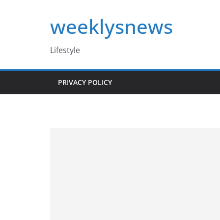
Skip
weeklysnews
to
content
Lifestyle
PRIVACY POLICY