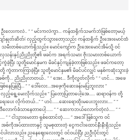
. ဦးလေးကလဲ.. ” “ မင်းကလဲကွာ… ကန်ထရိုက်သမက်ဘဲဖြစ်တော့မယ့်
ကျော်နှုတ်ဆိတ်í လှည့်ထွက်သွားတော့သည်း ကန်ထရိုက် ဦးအေးမောင်ထံ
့ သမီးတစ်ယောက်ရှိသည်။ မောင်ကျော်က ဦးအေးမောင်အိမ်သို့ ဝင်
်သည်။ လှသန်းနှင့်ညိုညိုတို့၏ ဖခင်က အရက်သမား ဇိုးသမားတစ်ယောက်
င့်ကွဲခဲ့ပြီး သူတို့မောင်နှမက မိခင်နှင့်ကျန်ခဲ့တာဖြစ်သည်။ ဖခင်ကတော့
တို့ ကွဲတာကကြာခဲ့ပြီ။ သူတို့မောင်နှမ၏ မိခင်ပင်လျှင် မနှစ်ကဆုံးသွားခဲ့
်ကို… ညိုညိုလာတယ်.. ” “ အေး… ဒီကိုလွှတ်လိုက် ” “ ဟင်…. အဖေ
ဖြစ်နေပြန်ပြီ… ” “ ဒေါ်လေး…အဖေ့ကိုဆေးခန်းမပြဘူးလား ”
ံ လှည့်ရွေ့မေးလိုက်သည်။ “ ပြတော့ပြတာပေါ့အေ….. ဆရာဝန်က တို့
စာရေးပေး လိုက်တယ်…” “ ဟင်……ဆေးရောထိုးမပေးဘူးလား…. ” “
 ဒီလောက်ခံသာနေတာပေါ့…… ” “ ဆေးကဘယ်လောက်တဲ့လဲ….. ” “
“ ငါသွားမေးတာ ရှစ်ထောင်တဲ့…… ” အဒေါ်ဖြစ်သူက ဝင်
စ်ကိုအပ်ထားတာနှင့် သူမစုထားတဲ့ ငွေကငါးထောင်နီးနီးရှိသည်။
ွင်ပါလာသည်။ ညနေဈေးလေးတွင် ဝင်ဝယ်ပြီး ညဦးပိုင်းတွင်