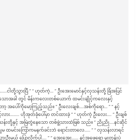
….ငါတို့သွားပြီ ” “ ဟုတ်ကဲ့… ” ဦးအေးမောင်နှင့်လှသန်းတို့ ခြံအပြင်
ကြာသောအခါ တွင် မိန်းကလေးတစ်ယောက် ထမင်းချိုင့်ကလေးနှင့်
ေါ်ကိုမော့ကြည့်သည်။ “ ဦးလေးချစ်….အစ်ကိုရော… ” “ နင့်
လား…….. ဟိုအုတ်ခုံပေါ်မှာ တင်ထားခဲ့ ” “ ဟုတ်ကဲ့ ဦးလေး…. ” ဦးချစ်
တို့နှင့် အမြဲတွဲနေသော တစ်ဖွဲ့သားထဲဖြစ် သည်။ “ ညိုညို….နင်ဆိုင်
. ကျမ ထမင်းကြော်ကမနက်ခင်းဘဲ ရောင်းတာလေ….. ” “ လှသန်းလာရင်
ွားဦးမယ် ပြောလိုက်ပါ…. ” “ အေးအေး…… နင့်အဖေရော မူးတုန်းပဲ