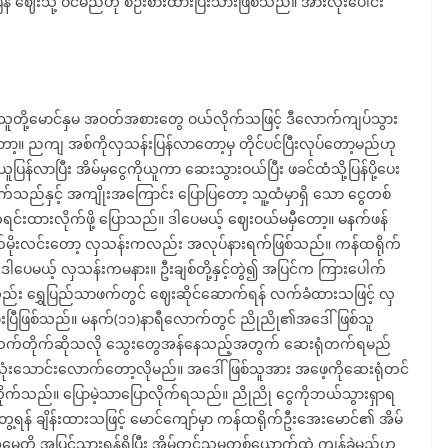
 ဈေးသို့ ဝင်မည်ဟု စဉ်းစားထားပြီးသားဖြစ်သည်။ အားလုံးပေါင်း
တို့မောင်နှမ အဝတ်အစားတွေ ဝယ်လိုက်သဖြင့် ဒီလောက်ကျပ်သွား
တော့။ ညကျ အစ်ကိုလှသန်းပြန်လာတော့မှ တိုင်ပင်ပြီးလုပ်တော့မည်ဟု
ြန်လာပြီး အိမ်မှငွေကိုယူကာ ဆေးသွားဝယ်ပြီး ဖခင်ထံသို့ပြန်ပို့ပေး
က်သည်နှင့် အကျိုးအကြောင်း ပြောပြတော့ သူ့ထံမှာရှိ သော ငွေတစ်
်းထားလိုက်ဖို့ ပြောသည်။ ဒါပေမယ့် ဈေးဝယ်မမှီတော့။ မနက်ဖန်
နက်မိုးလင်းတော့ လှသန်းကလည်း အလုပ်နားရက်ဖြစ်သည်။ ကန်ထရိုက်
ေမယ့် လှသန်းကမနား။ ဦးချစ်တို့နှင့်တွဲ၍ အပြင်က ကြားပေါက်
်း ရွှေပြည်သာဖက်တွင် ဈေးဆိုင်ဆောက်ရန် လက်ခံထားသဖြင့် လှ
ွားပြီဖြစ်သည်။ မနက်(၁၁)နာရီလောက်တွင် ညိုညို၏အဒေါ်ဖြစ်သူ
 ဆက်တိုက်ဆိုသလို သွေးတွေအန်နေသည့်အတွက် ဆေးရုံတက်ရမည်
 သုံးသောင်းလောက်တော့လိုမည်။ အဒေါ်ဖြစ်သူအား အဖေ့ကိုဆေးရုံတင်
ာလိုက်သည်။ ပြောမဲ့သာပြောလိုက်ရသည်။ ညိုညို ငွေကိုဘယ်သွားရှာရ
ွေ့ရန် ချိန်းထားသဖြင့် မောင်ကျော်မှာ ကန်ထရိုက်ဦးအေးမောင်၏ အိမ်
ေတို့ အပြင်သွားရန်ရှိပြီး အိမ်တွင်သူမတစ်ယောက်ထဲ ကျန်ခဲ့မည်ဟု