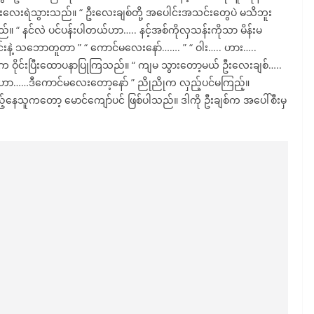
းလေးရဲသွားသည်။ “ ဦးလေးချစ်တို့ အပေါင်းအသင်းတွေပဲ မသိဘူး
 နင်လဲ ပင်ပန်းပါတယ်ဟာ….. နင့်အစ်ကိုလှသန်းကိုသာ မိန်းမ
းနဲ့ သဘောတူတာ ” “ ကောင်မလေးနော်……. ” “ ဝါး….. ဟား…..
 ဝိုင်းပြီးထောပနာပြုကြသည်။ “ ကျမ သွားတော့မယ် ဦးလေးချစ်…..
“ ဟာ……ဒီကောင်မလေးတော့နော် ” ညိုညိုက လှည့်ပင်မကြည့်။
နေသူကတော့ မောင်ကျော်ပင် ဖြစ်ပါသည်။ ဒါကို ဦးချစ်က အပေါ်စီးမှ