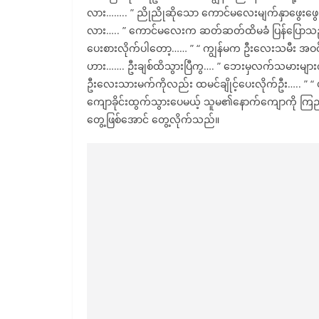
လား…….. ” ညိုညိုဆိုသော ကောင်မလေးမျက်နှာဖွေးဖွေ
လား….. ” ကောင်မလေးက ဆတ်ဆတ်ထိမခံ ပြန်ပြောသည်။ “
ပေးစားလိုက်ပါတော့…… ” “ ကျွန်မက ဦးလေးသမီး အဝင်
ဟား……. ဦးချစ်ထိသွားပြီကွ…. ” ဘေးမှလက်သမားများက
ဦးလေးသားမက်ကိုလည်း ထမင်ချိုင့်ပေးလိုက်ဦး….. ” 
ကျောခိုင်းထွက်သွားပေမယ့် သူမ၏နောက်ကျောကို ကြည့်
တွေ့ဖြစ်အောင် တွေ့လိုက်သည်။