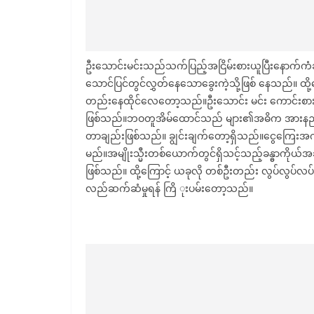
ဦးသောင်းမင်းသည်သက်ပြည့်အငြိမ်းစားယူပြီးနောက်ကံဆိုးစ
သောင်ပြင်တွင်လွှတ်နေသောခွေးကဲ့သို့ဖြစ် နေသည်။ ထိ
တည်းနေထိုင်လေတော့သည်။ဦးသောင်း မင်း ကောင်းစား
ဖြစ်သည်။ဘဝတူအိမ်ထောင်သည် များ၏အဓိက အားနည်းချ
တာချည်းဖြစ်သည်။ ချွင်းချက်တော့ရှိသည်။ငွေကြေး
မည်။အမျိုးသ္မီးတစ်ယောက်တွင်ရှိသင့်သည့်ခန္ဓာကိုယ်အ
ဖြစ်သည်။ ထို့ကြောင့် ယခုလို တစ်ဦးတည်း လွပ်လွပ်လပ်လပ
လည်ဆက်ဆံမှုရန် ကြိ ုးပမ်းတော့သည်။