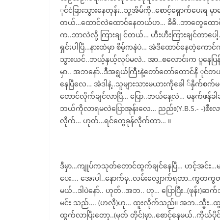
ုင်ငံခြားသွားနေတုန်း..သူ့အိမ်ကို..စောင့်ရှော
တယ်…ထောင်လဲထောင်နေတယ်ဟ… ခိခိ..ဘာတွေထောင်
က..ဘာလဲလို့ ကြားချ င်တယ်… ဟီးဟီးကြားချင်တာပေါ့… 
ရှင်းပါပြီ…နားထဲမှာ စိမ့်ကနဲပဲ… အဲဒီထောင်နေတဲ့ကောင်က
သွားယင်..ဘယ့်နှယ့်လုပ်မလဲ.. အာ..စလောင်းက ပူနေပြန်ပ
မှာ.. အဘနော်..ဒီအရွယ်ကြီးနဲ့တော်တော်တောင်နိ ုင်တယ်
နေပြီလေ… အဲဒါနဲ့..သူများသားမယားကိုခေါ ်နှိက်စက်မယ်
တောင်လိုက်ချင်လာပြီ… ပြော..ဘယ်နေ့လဲ… မနက်ဖန်ခါဆို
ဘယ်ကိုလာရမလဲပြောအုန်းလေ… ညည်း(Y.B.S.- -)စီးလာခဲ
လိုက်… ဟုတ်…ရင်တွေခုန်လိုက်တာ… ။
ဒီမှာ…ကျုပ်ကသုတ်တောင်ထွက်ချင်နေပြီ… ဟင့်အင်း…မထွက
ပေး…. အေးပါ..နောက်မှ..လမ်းလျှောက်ရတာ..ကွတကွတဖြစ
မယ်…ဒါပဲနော်.. ဟုတ်..အဘ.. ဟု… ပြောပြီး..(ဖုန်း)ဆက
မင်း သည်…. (ဟလို)ဟု… ထူးလိုက်သည်။ အဘ..သ္မီး..ထွ
ထွက်လာပြီးတော့..(မှတ် တိုင်)မှာ..စောင့်နေမယ်..ကိုယ်ပိ