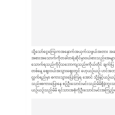
သို့သော်ငွေကြေးကအနှောက်အယှက်သဖွယ်အတား အဆီးဖ
အစားအသောက်ကိုတခါတရံဆိုင်မှာဝယ်စားသည်။အများ အားဖ
သောက်ရသည်ကိုပိုသဘောကျသည်။ကိုယ်တိုင် ချက်ပြ ု
တစ်နေ့ ဈေးဝယ်အသွားဈေးတွင် ဟေ့ယဉ်ယဉ် ဟင
လ္ဘက်ရည်မှာ စကားသွားပြောကြရ အောင် သို့ဖြင့်ယဉ်ယဉ်န
သည်။စကားပြောနေ စဉ်ဦးသောင်းမင်းသည်မိမိစို့ခဲ့ဘ
ယဉ်ယဉ်သည်မိမိ ရင်သားအစုံကိုဦးသောင်းမင်းအကြည့