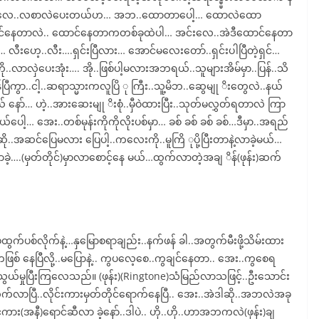
က်ပေးရ မှာလေ..လစာလဲပေးတယ်ဟ… အဘ..ထောတာပေါ့… ထောလဲထော
နေတာလဲ.. ထောင်နေတာကတစ်ခုထဲပါ… အင်းလေ..အဲဒီထောင်နေတာ
လီးဟေ့..လီး….ရှင်းပြီလား… အောင်မလေးတော်..ရှင်းပါပြီတဲ့ရှင်…
ို..လာလှဲပေးအုံး…. အို..ဖြစ်ပါ့မလားအဘရယ်..သူများအိမ်မှာ..ပြန်..သိ
ြီကွာ..ငါ့..ဆရာသ္မားကလူပြိ ု ကြီး..သူ့မိဘ..ဆွေမျု ိးတွေလဲ..နယ်
 နော်… ဟဲ့..အားဆေးမျု ိးစုံ..မှီဝဲထားပြီး..သုတ်မလွှတ်ရတာလဲ ကြာ
ပေါ့… အေး..တစ်မုန်းကိုကိုလိုးပစ်မှာ… ခစ် ခစ် ခစ် ခစ်…ဒီမှာ..အရည်
..အဆင်ပြေမလား ပြေပါ့..ကလေးကို..မူကြိ ုပို့ပြီးတာနဲ့လာခဲ့မယ်…
့….(မှတ်တိုင်)မှာလာစောင့်နေ မယ်…ထွက်လာတဲ့အချ ိန်(ဖုန်း)ဆက်
်ပစ်လိုက်နဲ့…နှမြောစရာချည်း..နက်ဖန် ခါ..အတွက်မီးဖို့သိမ်းထား
် နေပြီလို့..မပြောနဲ့.. ကွပလေ့စေ..ကွချင်နေတာ.. အေး..ကွစေရ
်သွယ်မှုပြီးကြလေသည်။ (ဖုန်း)(Ringtone)သံမြည်လာသဖြင့်..ဦးသောင်း
က်လာပြီ..လိုင်းကားမှတ်တိုင်ရောက်နေပြီ.. အေး..အဲဒါဆို..အဘလဲအခု
ုင်ကား(အနီ)ရောင်ဆီလာ ခဲ့နော်..ဒါပဲ.. ဟို..ဟို..ဟာအဘကလဲ(ဖုန်း)ချ