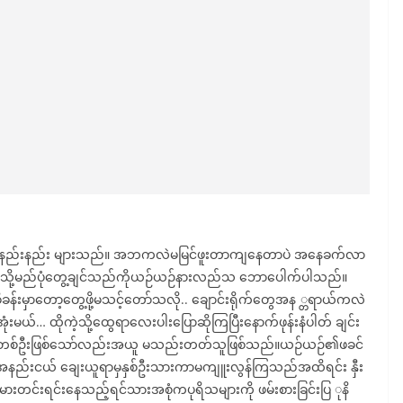
ာ နည်းနည်း များသည်။ အဘကလဲမမြင်ဖူးတာကျနေတာပဲ အနေခက်လာ
ို့မည်ပုံတွေ့ချင်သည်ကိုယဉ်ယဉ်နားလည်သ ဘောပေါက်ပါသည်။
းမှာတော့တွေ့ဖို့မသင့်တော်သလို.. ချောင်းရိုက်တွေအန ္တရာယ်ကလဲ
းမယ်… ထိုကဲ့သို့ထွေရာလေးပါးပြောဆိုကြပြီးနောက်ဖုန်းနံပါတ် ချင်း
းတစ်ဦးဖြစ်သော်လည်းအယူ မသည်းတတ်သူဖြစ်သည်။ယဉ်ယဉ်၏ဖခင်
ွေအနည်းငယ် ချေးယူရာမှနှစ်ဦးသားကာမကျူးလွန်ကြသည်အထိရင်း နှီး
င်းရင်းနေသည့်ရင်သားအစုံကပုရိသများကို ဖမ်းစားခြင်းပြ ုနိ