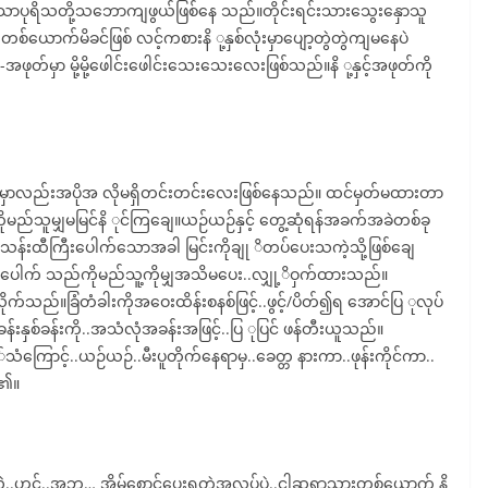
ာပုရိသတို့သဘောကျဖွယ်ဖြစ်နေ သည်။တိုင်းရင်းသားသွေးနှောသူ
်မိခင်ဖြစ် လင့်ကစားနိ ု့နှစ်လုံးမှာပျော့တွဲတွဲကျမနေပဲ
်မှာ မို့မို့ဖေါင်းဖေါင်းသေးသေးလေးဖြစ်သည်။နိ ု့နှင့်အဖုတ်ကို
းများမှာလည်းအပိုအ လိုမရှိတင်းတင်းလေးဖြစ်နေသည်။ ထင်မှတ်မထားတာ
ူမျှမမြင်နိ ုင်ကြချေ။ယဉ်ယဉ်နှင့် တွေ့ဆုံရန်အခက်အခဲတစ်ခု
း သန်းထီကြီးပေါက်သောအခါ မြင်းကိုချု ိတပ်ပေးသကဲ့သို့ဖြစ်ချေ
းပေါက် သည်ကိုမည်သူ့ကိုမျှအသိမပေး..လျှု့ိဝှက်ထားသည်။
ုက်သည်။ခြံတံခါးကိုအဝေးထိန်းစနစ်ဖြင့်..ဖွင့်/ပိတ်၍ရ အောင်ပြ ုလုပ်
ခန်းနှစ်ခန်းကို..အသံလုံအခန်းအဖြင့်..ပြ ုပြင် ဖန်တီးယူသည်။
ောင့်..ယဉ်ယဉ်..မီးပူတိုက်နေရာမှ..ခေတ္တ နားကာ..ဖုန်းကိုင်ကာ..
်၏။
င်..အဘ… အိမ်စောင့်ပေးရတဲ့အလုပ်ပဲ..ငါ့ဆရာသ္မ္မားတစ်ယောက် နိ