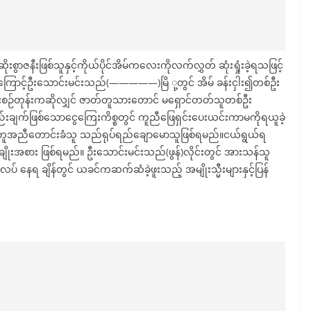
ွာဇနီးဖြစ်သူနှင့်ကိုယ်ပိုင်အိမ်ကလေးကိုလက်လွှတ် ဆုံးရှုံးခဲ့ရသဖြင့်
ု့ကြောင့်ဦးသောင်းမင်းသည်(—————)မြိ ု့တွင် အိမ် ခန်းငှါး၍တစ်ဦး
စဉ်တုန်းကဆိုလျှင် ဇာတ်တူသားတောင် မရှောင်တတ်သူတစ်ဦး
က်ဖြစ်သောငွေကြေးကိစ္စတွင် ကူညီဖြေရှင်းပေးယင်းကာမကိုရယူခဲ့
အကူအညီတောင်းခံသူ သည်ရုပ်ရည်ချောမောသူဖြစ်ရမည်။ငယ်ရွယ်ရ
ချိုးအစား ဖြစ်ရမည်။ ဦးသောင်းမင်းသည်(ဖွန်)လိုင်းတွင် အားသန်သူ
် နေရ ချိန်တွင် ယခင်ကဆက်ဆံခဲ့ဖူးသည့် အမျိုးသ္မီးများနှင့်ပြန်