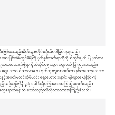
ြစ်နေသည်။စိတ်သွားတိုင်းကိုယ်မပါဖြစ်နေရသည်။
ြစ်အိမ်တွင်မိမိကြိ ုက်နှစ်သက်ရာကိုကိုယ်တိုင်ချက် ပြ ုတ်စား
တ်စားသောက်ဖို့ရာကိုယ်တိုင်ဈေးသွား ဈေးဝယ် ပြ ုရလေသည်။
်အဘ ဈေး လာဝယ်တာလားဟ ဟုတ်ဘူးလူလာဝယ်တာ နင်ကတော့လေလာ
ှင့်အမှတ်မထင်ဆုံမိယင်း ရှေးဟောင်းနှောင်းဖြစ်များပြောဖြစ်ကြ
ူးသည့်ယဉ်ယဉ်၏နိ ု့အုံ ပေါ ်သို့မကြာခဏအကြည့်ရောက်သည်။
်တွေရောက်မှန်းသိ သော်လည်းလိုလိုလားလားအကြည့်ခံသည်။