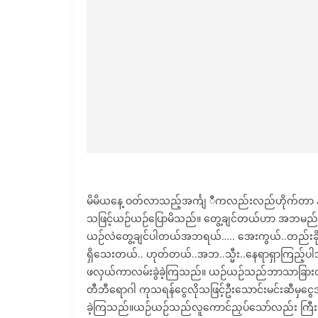
မိမိယနေ့ ဝတ်လာသည့်အင်္ကျ ီကလည်းလည်ဟိုက်တ
သဖြင့်ယဉ်ယဉ်ပြောမိသည်။ တွေ့ချင်တယ်ဟာ အဘမည်သ
ယဉ်လဲတွေ့ချင်ပါတယ်အဘရယ်….. အေးကွယ်..တည်းခိုခန်
ရှိသေးတယ်.. ဟုတ်တယ်..အဘ..သ္မီး..နေရာရှာကြည့်ပါအုံ
ဖလှယ်ကာလမ်းခွဲခဲ့ကြသည်။ ယဉ်ယဉ်သည်ဘာသာခြာ
တီဘီရောဂါ ကုသရန်ငွေလိုသဖြင့်ဦးသောင်းမင်းဆီမှင
ခဲ့ကြသည်။ယဉ်ယဉ်သည်လူကောင်ညှပ်သော်လည်း ကြီးမားတ