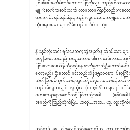
ုင်၏။ခါးမသိမ်တင်သေးသဖြင့်ထိုလှပ သည့်ရင်သားကသ
မျု ိးဆက်ကဆင်းသက် လာသောကြောင့်လည်းကလေးတစ်ယောက
တင်းတင်း ရင်းရင်းရှိလှသည်။လူကောင်သေး၍လားမသိ-အဖုတ
တိုင်းရင်းဆေးများလိမ်းသည်ထင်ပါသည်။
နိ ု့နှစ်လုံးတင်း ရင်းနေသကဲ့သို့အဖုတ်နှုတ်ခမ်းသာ
တွေဖြစ်တတ်သည်ကလူ့သဘာဝ ပါ။ ကံထမ်းလာသည်ကိုမည်သ
ဖြစ်သောငွေကြေးကိစ္စနှင့်နေ ရာကိစ္စသည်ဦးသောင်းမင်
တော့မည်။ ဦးသောင်းမင်းသည်သိန်း(၅၀၀၀)ကျ ပ်ဆုကြီ
ဆိတ်ငြိမ်ရပ်ကွက်တစ်ခုတွင်..တိုက်ပုလေးတစ်လုံးဝယ် လိ
သည်။မီးပျက်လျှင်..လူကိုယ်တိုင်..ဖွင့်/ပိတ် ရသည်။အိပ်
အစစအရာရာအဆင်သင့်ဖြစ်သည့်အခါ ……… (ဖုန်း)ခေါ ်သံကြ
အမည်ကိုကြည့်လိုက်ပြီး.. ဟလို….အဘ… ဟု..ထူးလိုက
ယဉ်ယဉ်..ရေ…ငါအလုပ်တစ်ခုရတယ်ဟ.. ဘာ..အလုပ်လဲ..ဟ