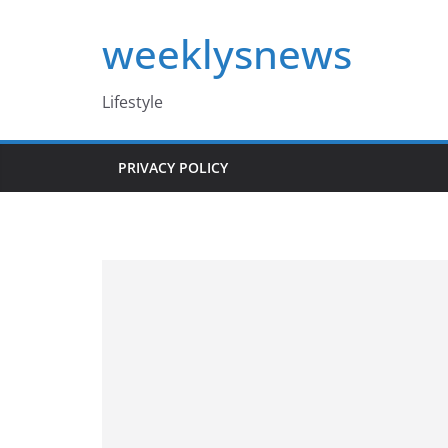
Skip
weeklysnews
to
content
Lifestyle
PRIVACY POLICY